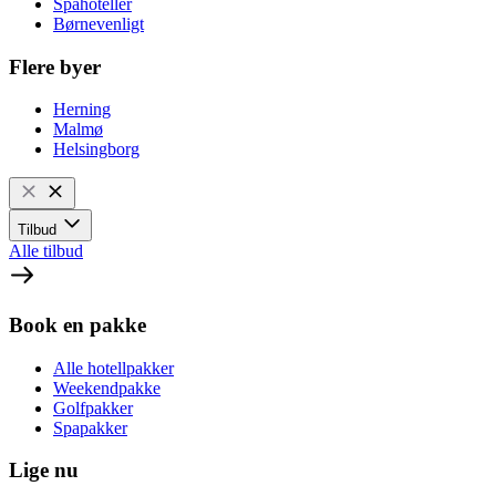
Spahoteller
Børnevenligt
Flere byer
Herning
Malmø
Helsingborg
Tilbud
Alle tilbud
Book en pakke
Alle hotellpakker
Weekendpakke
Golfpakker
Spapakker
Lige nu