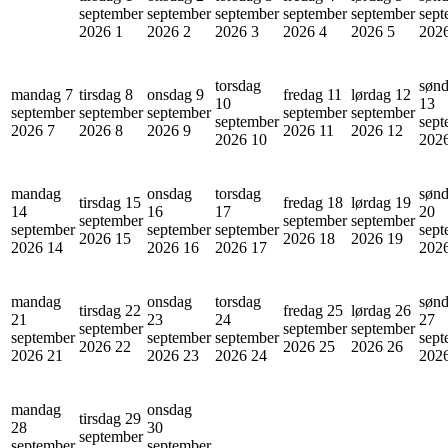
september
september
september
september
september
sept
2026
1
2026
2
2026
3
2026
4
2026
5
202
torsdag
søn
mandag 7
tirsdag 8
onsdag 9
fredag 11
lørdag 12
10
13
september
september
september
september
september
september
sept
2026
7
2026
8
2026
9
2026
11
2026
12
2026
10
202
mandag
onsdag
torsdag
søn
tirsdag 15
fredag 18
lørdag 19
14
16
17
20
september
september
september
september
september
september
sept
2026
15
2026
18
2026
19
2026
14
2026
16
2026
17
202
mandag
onsdag
torsdag
søn
tirsdag 22
fredag 25
lørdag 26
21
23
24
27
september
september
september
september
september
september
sept
2026
22
2026
25
2026
26
2026
21
2026
23
2026
24
202
mandag
onsdag
tirsdag 29
28
30
september
september
september