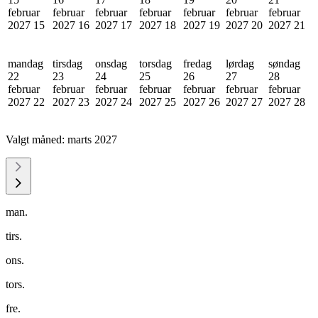
februar
februar
februar
februar
februar
februar
februar
2027
15
2027
16
2027
17
2027
18
2027
19
2027
20
2027
21
mandag
tirsdag
onsdag
torsdag
fredag
lørdag
søndag
22
23
24
25
26
27
28
februar
februar
februar
februar
februar
februar
februar
2027
22
2027
23
2027
24
2027
25
2027
26
2027
27
2027
28
Valgt måned:
marts 2027
man.
tirs.
ons.
tors.
fre.