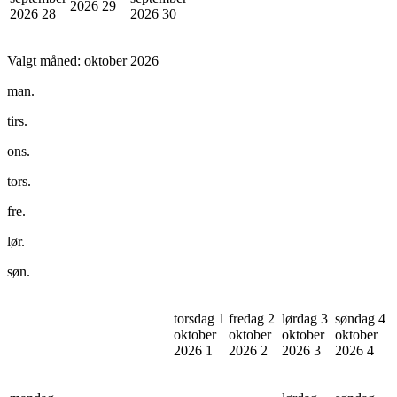
2026
29
2026
28
2026
30
Valgt måned:
oktober 2026
man.
tirs.
ons.
tors.
fre.
lør.
søn.
torsdag 1
fredag 2
lørdag 3
søndag 4
oktober
oktober
oktober
oktober
2026
1
2026
2
2026
3
2026
4