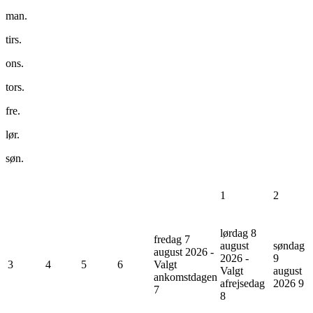
man.
tirs.
ons.
tors.
fre.
lør.
søn.
1
2
lørdag 8
fredag 7
august
søndag
august 2026 -
2026 -
9
3
4
5
6
Valgt
Valgt
august
ankomstdagen
afrejsedag
2026
9
7
8