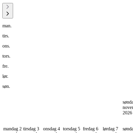
man.
tirs.
ons.
tors.
fre.
lør.
søn.
sønd
nove
202
mandag 2
tirsdag 3
onsdag 4
torsdag 5
fredag 6
lørdag 7
sønd