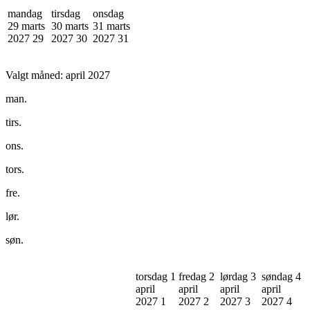
mandag
tirsdag
onsdag
29 marts
30 marts
31 marts
2027
29
2027
30
2027
31
Valgt måned:
april 2027
man.
tirs.
ons.
tors.
fre.
lør.
søn.
torsdag 1
fredag 2
lørdag 3
søndag 4
april
april
april
april
2027
1
2027
2
2027
3
2027
4