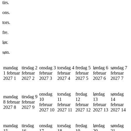
tirs.
ons.
tors.
fre.
lør.
søn.
mandag
tirsdag 2
onsdag 3
torsdag 4
fredag 5
lørdag 6
søndag 7
1 februar
februar
februar
februar
februar
februar
februar
2027
1
2027
2
2027
3
2027
4
2027
5
2027
6
2027
7
onsdag
torsdag
fredag
lørdag
søndag
mandag
tirsdag 9
10
11
12
13
14
8 februar
februar
februar
februar
februar
februar
februar
2027
8
2027
9
2027
10
2027
11
2027
12
2027
13
2027
14
mandag
tirsdag
onsdag
torsdag
fredag
lørdag
søndag
15
16
17
18
19
20
21