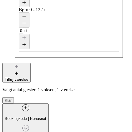
Børn
0 - 12 år
st
Tilføj værelse
Valgt antal gæster:
1 voksen, 1 værelse
Klar
Bookingkode
|
Bonusnat