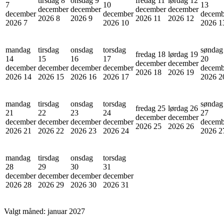
tirsdag 8
onsdag 9
fredag 11
lørdag 12
7
10
13
december
december
december
december
december
december
decemb
2026
8
2026
9
2026
11
2026
12
2026
7
2026
10
2026
1
mandag
tirsdag
onsdag
torsdag
søndag
fredag 18
lørdag 19
14
15
16
17
20
december
december
december
december
december
december
decemb
2026
18
2026
19
2026
14
2026
15
2026
16
2026
17
2026
2
mandag
tirsdag
onsdag
torsdag
søndag
fredag 25
lørdag 26
21
22
23
24
27
december
december
december
december
december
december
decemb
2026
25
2026
26
2026
21
2026
22
2026
23
2026
24
2026
2
mandag
tirsdag
onsdag
torsdag
28
29
30
31
december
december
december
december
2026
28
2026
29
2026
30
2026
31
Valgt måned:
januar 2027