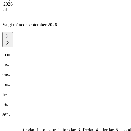
2026
31
Valgt måned:
september 2026
man.
tirs.
ons.
tors.
fre.
lør.
søn.
tirsdag 1
onsdag 2
torsdag 3
fredag 4
lørdag 5
sønd