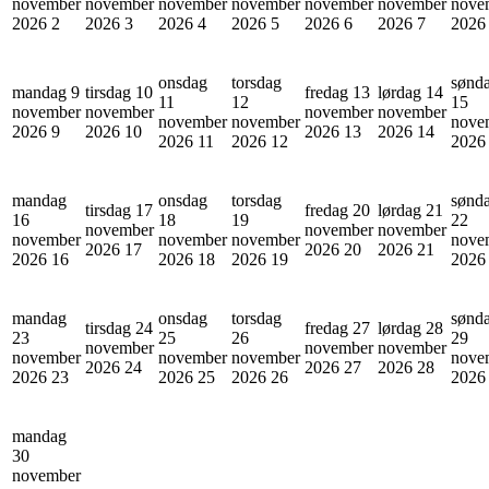
november
november
november
november
november
november
nove
2026
2
2026
3
2026
4
2026
5
2026
6
2026
7
202
onsdag
torsdag
sønd
mandag 9
tirsdag 10
fredag 13
lørdag 14
11
12
15
november
november
november
november
november
november
nove
2026
9
2026
10
2026
13
2026
14
2026
11
2026
12
202
mandag
onsdag
torsdag
sønd
tirsdag 17
fredag 20
lørdag 21
16
18
19
22
november
november
november
november
november
november
nove
2026
17
2026
20
2026
21
2026
16
2026
18
2026
19
202
mandag
onsdag
torsdag
sønd
tirsdag 24
fredag 27
lørdag 28
23
25
26
29
november
november
november
november
november
november
nove
2026
24
2026
27
2026
28
2026
23
2026
25
2026
26
202
mandag
30
november