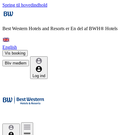
Spring til hovedindhold
Best Western Hotels and Resorts er
En del af BWH® Hotels
English
Vis booking
Bliv medlem
Log ind