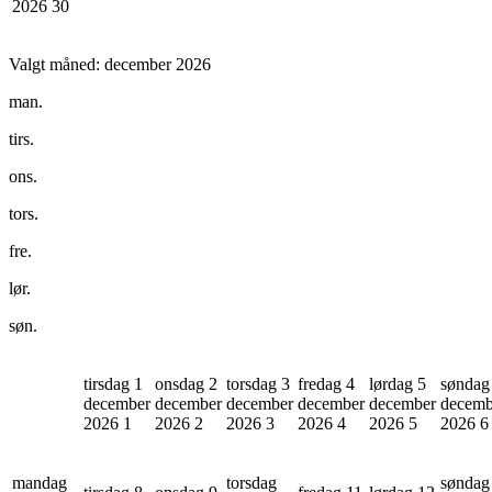
2026
30
Valgt måned:
december 2026
man.
tirs.
ons.
tors.
fre.
lør.
søn.
tirsdag 1
onsdag 2
torsdag 3
fredag 4
lørdag 5
søndag
december
december
december
december
december
decemb
2026
1
2026
2
2026
3
2026
4
2026
5
2026
6
mandag
torsdag
søndag