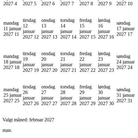
2027
4
2027
5
2027
6
2027
7
2027
8
2027
9
2027
10
tirsdag
onsdag
torsdag
fredag
lørdag
mandag
søndag
12
13
14
15
16
11 januar
17 januar
januar
januar
januar
januar
januar
2027
11
2027
17
2027
12
2027
13
2027
14
2027
15
2027
16
tirsdag
onsdag
torsdag
fredag
lørdag
mandag
søndag
19
20
21
22
23
18 januar
24 januar
januar
januar
januar
januar
januar
2027
18
2027
24
2027
19
2027
20
2027
21
2027
22
2027
23
tirsdag
onsdag
torsdag
fredag
lørdag
mandag
søndag
26
27
28
29
30
25 januar
31 januar
januar
januar
januar
januar
januar
2027
25
2027
31
2027
26
2027
27
2027
28
2027
29
2027
30
Valgt måned:
februar 2027
man.