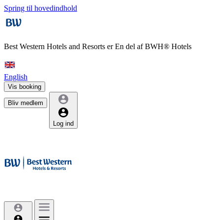
Spring til hovedindhold
Best Western Hotels and Resorts er
En del af BWH® Hotels
English
Vis booking
Bliv medlem
Log ind