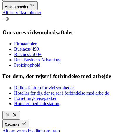
Virksomheder
Alt for virksomheder
Om vores virksomhedsaftaler
Firmaaftaler
Business 499
Business 500+
Best Business Advantage
Projektophold
For dem, der rejser i forbindelse med arbejde
Billie - faktura for virksomheder
Hoteller for dig der rejser i forbindelse med arbejde
Forretningsrejsepakker
Hoteller med ladestation
Rewards
Alt om vores loyalitetsprogram