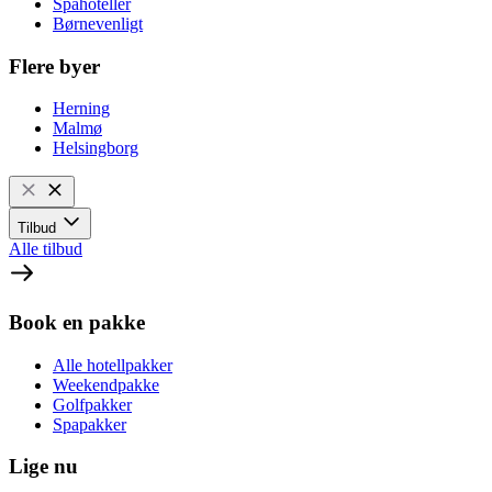
Spahoteller
Børnevenligt
Flere byer
Herning
Malmø
Helsingborg
Tilbud
Alle tilbud
Book en pakke
Alle hotellpakker
Weekendpakke
Golfpakker
Spapakker
Lige nu