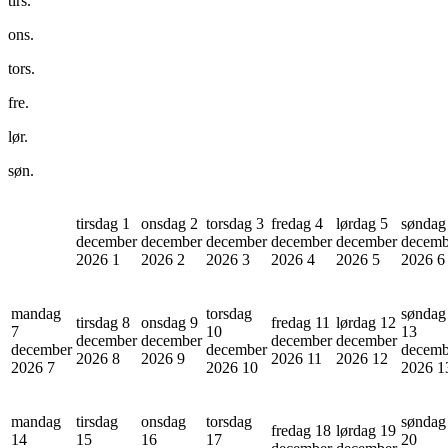
tirs.
ons.
tors.
fre.
lør.
søn.
tirsdag 1
onsdag 2
torsdag 3
fredag 4
lørdag 5
søndag
december
december
december
december
december
decemb
2026
1
2026
2
2026
3
2026
4
2026
5
2026
6
mandag
torsdag
søndag
tirsdag 8
onsdag 9
fredag 11
lørdag 12
7
10
13
december
december
december
december
december
december
decemb
2026
8
2026
9
2026
11
2026
12
2026
7
2026
10
2026
1
mandag
tirsdag
onsdag
torsdag
søndag
fredag 18
lørdag 19
14
15
16
17
20