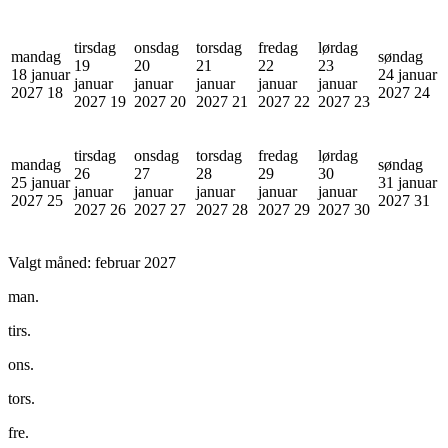
tirsdag
onsdag
torsdag
fredag
lørdag
mandag
søndag
19
20
21
22
23
18 januar
24 januar
januar
januar
januar
januar
januar
2027
18
2027
24
2027
19
2027
20
2027
21
2027
22
2027
23
tirsdag
onsdag
torsdag
fredag
lørdag
mandag
søndag
26
27
28
29
30
25 januar
31 januar
januar
januar
januar
januar
januar
2027
25
2027
31
2027
26
2027
27
2027
28
2027
29
2027
30
Valgt måned:
februar 2027
man.
tirs.
ons.
tors.
fre.