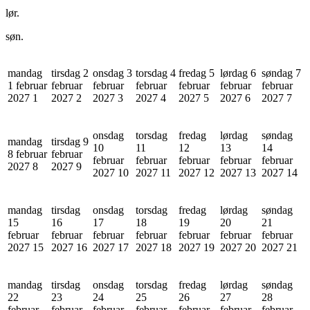
lør.
søn.
mandag
tirsdag 2
onsdag 3
torsdag 4
fredag 5
lørdag 6
søndag 7
1 februar
februar
februar
februar
februar
februar
februar
2027
1
2027
2
2027
3
2027
4
2027
5
2027
6
2027
7
onsdag
torsdag
fredag
lørdag
søndag
mandag
tirsdag 9
10
11
12
13
14
8 februar
februar
februar
februar
februar
februar
februar
2027
8
2027
9
2027
10
2027
11
2027
12
2027
13
2027
14
mandag
tirsdag
onsdag
torsdag
fredag
lørdag
søndag
15
16
17
18
19
20
21
februar
februar
februar
februar
februar
februar
februar
2027
15
2027
16
2027
17
2027
18
2027
19
2027
20
2027
21
mandag
tirsdag
onsdag
torsdag
fredag
lørdag
søndag
22
23
24
25
26
27
28
februar
februar
februar
februar
februar
februar
februar