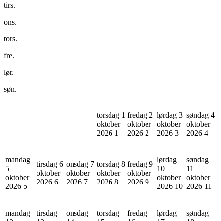
tirs.
ons.
tors.
fre.
lør.
søn.
torsdag 1
fredag 2
lørdag 3
søndag 4
oktober
oktober
oktober
oktober
2026
1
2026
2
2026
3
2026
4
mandag
lørdag
søndag
tirsdag 6
onsdag 7
torsdag 8
fredag 9
5
10
11
oktober
oktober
oktober
oktober
oktober
oktober
oktober
2026
6
2026
7
2026
8
2026
9
2026
5
2026
10
2026
11
mandag
tirsdag
onsdag
torsdag
fredag
lørdag
søndag