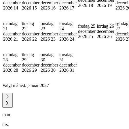
december
december
december
december
december
december
decemb
2026
18
2026
19
2026
14
2026
15
2026
16
2026
17
2026
2
mandag
tirsdag
onsdag
torsdag
søndag
fredag 25
lørdag 26
21
22
23
24
27
december
december
december
december
december
december
decemb
2026
25
2026
26
2026
21
2026
22
2026
23
2026
24
2026
2
mandag
tirsdag
onsdag
torsdag
28
29
30
31
december
december
december
december
2026
28
2026
29
2026
30
2026
31
Valgt måned:
januar 2027
man.
tirs.