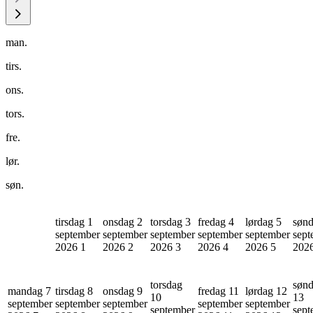
man.
tirs.
ons.
tors.
fre.
lør.
søn.
tirsdag 1
onsdag 2
torsdag 3
fredag 4
lørdag 5
sønd
september
september
september
september
september
sept
2026
1
2026
2
2026
3
2026
4
2026
5
202
torsdag
søn
mandag 7
tirsdag 8
onsdag 9
fredag 11
lørdag 12
10
13
september
september
september
september
september
september
sept