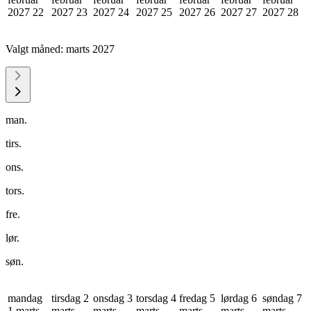
2027
22
2027
23
2027
24
2027
25
2027
26
2027
27
2027
28
Valgt måned:
marts 2027
man.
tirs.
ons.
tors.
fre.
lør.
søn.
mandag
tirsdag 2
onsdag 3
torsdag 4
fredag 5
lørdag 6
søndag 7
1 marts
marts
marts
marts
marts
marts
marts