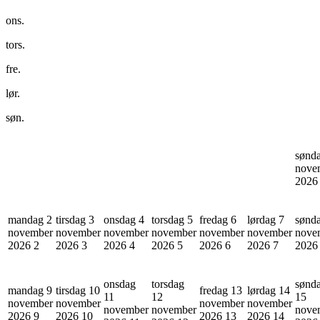
ons.
tors.
fre.
lør.
søn.
sønd
nove
202
mandag 2
tirsdag 3
onsdag 4
torsdag 5
fredag 6
lørdag 7
sønd
november
november
november
november
november
november
nove
2026
2
2026
3
2026
4
2026
5
2026
6
2026
7
202
onsdag
torsdag
sønd
mandag 9
tirsdag 10
fredag 13
lørdag 14
11
12
15
november
november
november
november
november
november
nove
2026
9
2026
10
2026
13
2026
14