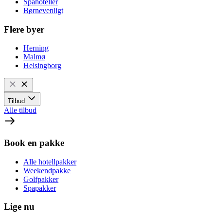
Spahoteller
Børnevenligt
Flere byer
Herning
Malmø
Helsingborg
Tilbud
Alle tilbud
Book en pakke
Alle hotellpakker
Weekendpakke
Golfpakker
Spapakker
Lige nu