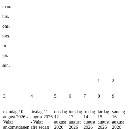
man.
tirs.
ons.
tors.
fre.
lør.
søn.
1
2
3
4
5
6
7
8
9
mandag 10
tirsdag 11
onsdag
torsdag
fredag
lørdag
søndag
august 2026 -
august 2026
12
13
14
15
16
Valgt
- Valgt
august
august
august
august
august
ankomstdagen
afrejsedag
2026
2026
2026
2026
2026