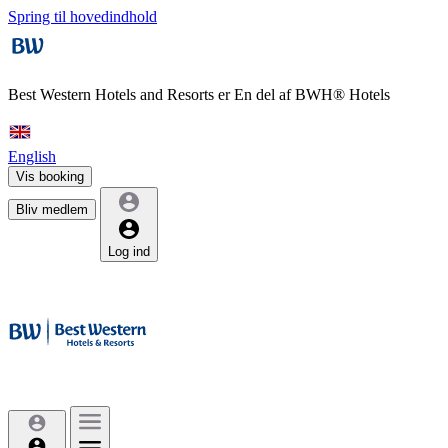
Spring til hovedindhold
Best Western Hotels and Resorts er
En del af BWH® Hotels
English
Vis booking
Bliv medlem
Log ind