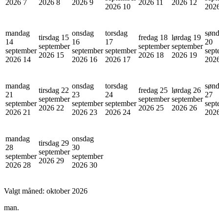
2026
7
2026
8
2026
9
2026
11
2026
12
2026
10
202
mandag
onsdag
torsdag
søn
tirsdag 15
fredag 18
lørdag 19
14
16
17
20
september
september
september
september
september
september
sept
2026
15
2026
18
2026
19
2026
14
2026
16
2026
17
202
mandag
onsdag
torsdag
søn
tirsdag 22
fredag 25
lørdag 26
21
23
24
27
september
september
september
september
september
september
sept
2026
22
2026
25
2026
26
2026
21
2026
23
2026
24
202
mandag
onsdag
tirsdag 29
28
30
september
september
september
2026
29
2026
28
2026
30
Valgt måned:
oktober 2026
man.