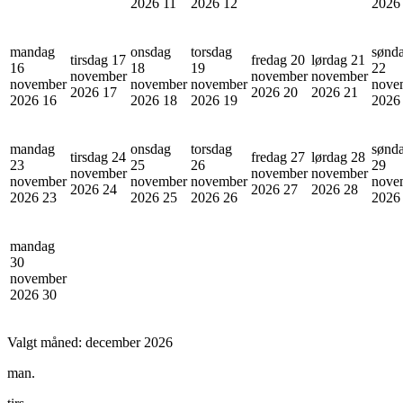
2026
11
2026
12
202
mandag
onsdag
torsdag
sønd
tirsdag 17
fredag 20
lørdag 21
16
18
19
22
november
november
november
november
november
november
nove
2026
17
2026
20
2026
21
2026
16
2026
18
2026
19
202
mandag
onsdag
torsdag
sønd
tirsdag 24
fredag 27
lørdag 28
23
25
26
29
november
november
november
november
november
november
nove
2026
24
2026
27
2026
28
2026
23
2026
25
2026
26
202
mandag
30
november
2026
30
Valgt måned:
december 2026
man.