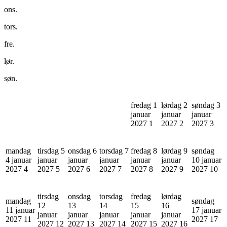
ons.
tors.
fre.
lør.
søn.
fredag 1
lørdag 2
søndag 3
januar
januar
januar
2027
1
2027
2
2027
3
mandag
tirsdag 5
onsdag 6
torsdag 7
fredag 8
lørdag 9
søndag
4 januar
januar
januar
januar
januar
januar
10 januar
2027
4
2027
5
2027
6
2027
7
2027
8
2027
9
2027
10
tirsdag
onsdag
torsdag
fredag
lørdag
mandag
søndag
12
13
14
15
16
11 januar
17 januar
januar
januar
januar
januar
januar
2027
11
2027
17
2027
12
2027
13
2027
14
2027
15
2027
16