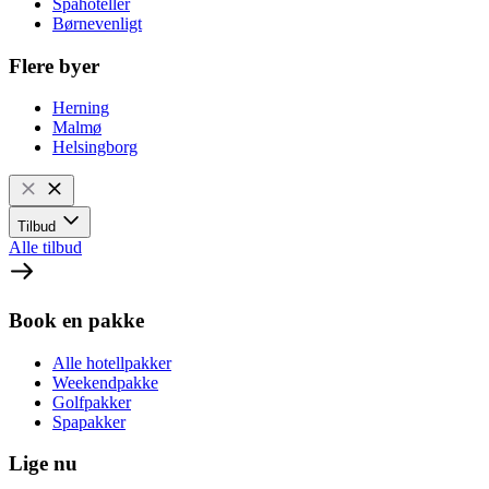
Spahoteller
Børnevenligt
Flere byer
Herning
Malmø
Helsingborg
Tilbud
Alle tilbud
Book en pakke
Alle hotellpakker
Weekendpakke
Golfpakker
Spapakker
Lige nu