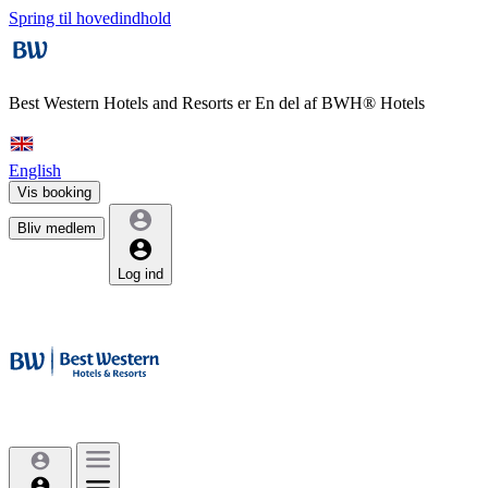
Spring til hovedindhold
Best Western Hotels and Resorts er
En del af BWH® Hotels
English
Vis booking
Bliv medlem
Log ind