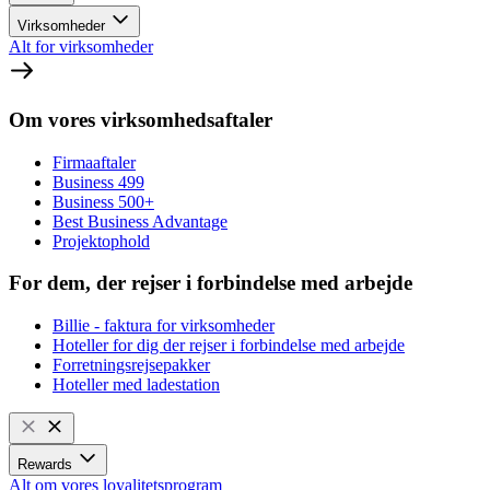
Virksomheder
Alt for virksomheder
Om vores virksomhedsaftaler
Firmaaftaler
Business 499
Business 500+
Best Business Advantage
Projektophold
For dem, der rejser i forbindelse med arbejde
Billie - faktura for virksomheder
Hoteller for dig der rejser i forbindelse med arbejde
Forretningsrejsepakker
Hoteller med ladestation
Rewards
Alt om vores loyalitetsprogram