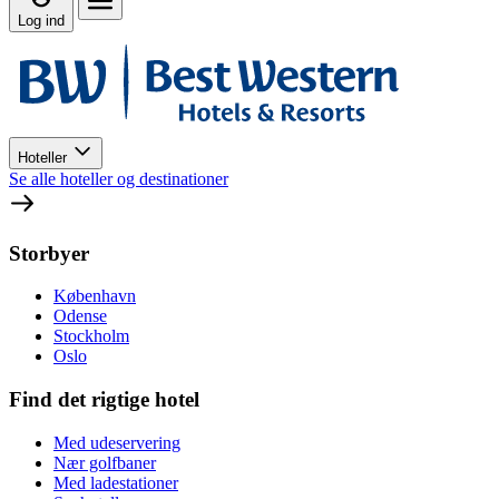
Log ind
Hoteller
Se alle hoteller og destinationer
Storbyer
København
Odense
Stockholm
Oslo
Find det rigtige hotel
Med udeservering
Nær golfbaner
Med ladestationer