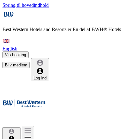
Spring til hovedindhold
Best Western Hotels and Resorts er
En del af BWH® Hotels
English
Vis booking
Bliv medlem
Log ind