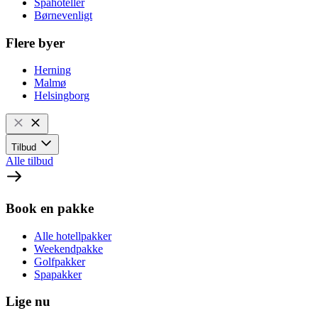
Spahoteller
Børnevenligt
Flere byer
Herning
Malmø
Helsingborg
Tilbud
Alle tilbud
Book en pakke
Alle hotellpakker
Weekendpakke
Golfpakker
Spapakker
Lige nu