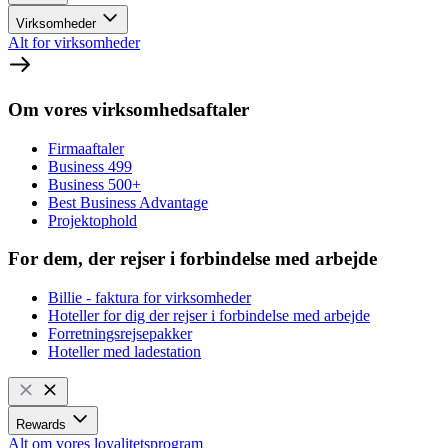
Virksomheder
Alt for virksomheder
Om vores virksomhedsaftaler
Firmaaftaler
Business 499
Business 500+
Best Business Advantage
Projektophold
For dem, der rejser i forbindelse med arbejde
Billie - faktura for virksomheder
Hoteller for dig der rejser i forbindelse med arbejde
Forretningsrejsepakker
Hoteller med ladestation
Rewards
Alt om vores loyalitetsprogram