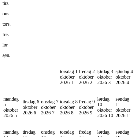
tirs.
ons.
tors.
fre.
lør.
søn.
torsdag 1
fredag 2
lørdag 3
søndag 4
oktober
oktober
oktober
oktober
2026
1
2026
2
2026
3
2026
4
mandag
lørdag
søndag
tirsdag 6
onsdag 7
torsdag 8
fredag 9
5
10
11
oktober
oktober
oktober
oktober
oktober
oktober
oktober
2026
6
2026
7
2026
8
2026
9
2026
5
2026
10
2026
11
mandag
tirsdag
onsdag
torsdag
fredag
lørdag
søndag