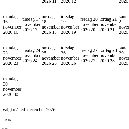
2026
11
2026
12
202
mandag
onsdag
torsdag
sønd
tirsdag 17
fredag 20
lørdag 21
16
18
19
22
november
november
november
november
november
november
nove
2026
17
2026
20
2026
21
2026
16
2026
18
2026
19
202
mandag
onsdag
torsdag
sønd
tirsdag 24
fredag 27
lørdag 28
23
25
26
29
november
november
november
november
november
november
nove
2026
24
2026
27
2026
28
2026
23
2026
25
2026
26
202
mandag
30
november
2026
30
Valgt måned:
december 2026
man.