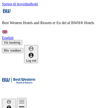
Spring til hovedindhold
Best Western Hotels and Resorts er
En del af BWH® Hotels
English
Vis booking
Bliv medlem
Log ind