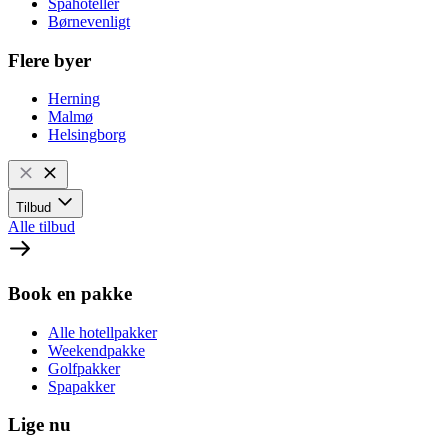
Spahoteller
Børnevenligt
Flere byer
Herning
Malmø
Helsingborg
Tilbud
Alle tilbud
Book en pakke
Alle hotellpakker
Weekendpakke
Golfpakker
Spapakker
Lige nu