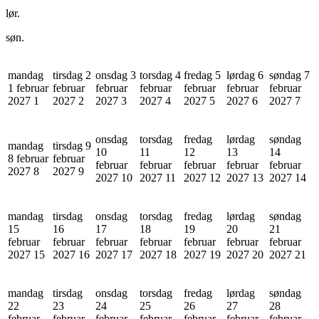
lør.
søn.
mandag
tirsdag 2
onsdag 3
torsdag 4
fredag 5
lørdag 6
søndag 7
1 februar
februar
februar
februar
februar
februar
februar
2027
1
2027
2
2027
3
2027
4
2027
5
2027
6
2027
7
onsdag
torsdag
fredag
lørdag
søndag
mandag
tirsdag 9
10
11
12
13
14
8 februar
februar
februar
februar
februar
februar
februar
2027
8
2027
9
2027
10
2027
11
2027
12
2027
13
2027
14
mandag
tirsdag
onsdag
torsdag
fredag
lørdag
søndag
15
16
17
18
19
20
21
februar
februar
februar
februar
februar
februar
februar
2027
15
2027
16
2027
17
2027
18
2027
19
2027
20
2027
21
mandag
tirsdag
onsdag
torsdag
fredag
lørdag
søndag
22
23
24
25
26
27
28
februar
februar
februar
februar
februar
februar
februar