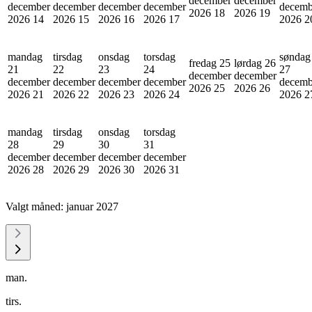
december
december
december
december
december
december
decemb
2026
18
2026
19
2026
14
2026
15
2026
16
2026
17
2026
2
mandag
tirsdag
onsdag
torsdag
søndag
fredag 25
lørdag 26
21
22
23
24
27
december
december
december
december
december
december
decemb
2026
25
2026
26
2026
21
2026
22
2026
23
2026
24
2026
2
mandag
tirsdag
onsdag
torsdag
28
29
30
31
december
december
december
december
2026
28
2026
29
2026
30
2026
31
Valgt måned:
januar 2027
man.
tirs.