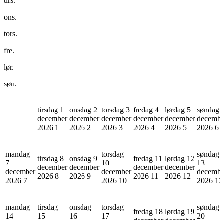
tirs.
ons.
tors.
fre.
lør.
søn.
tirsdag 1
onsdag 2
torsdag 3
fredag 4
lørdag 5
søndag
december
december
december
december
december
decemb
2026
1
2026
2
2026
3
2026
4
2026
5
2026
6
mandag
torsdag
søndag
tirsdag 8
onsdag 9
fredag 11
lørdag 12
7
10
13
december
december
december
december
december
december
decemb
2026
8
2026
9
2026
11
2026
12
2026
7
2026
10
2026
1
mandag
tirsdag
onsdag
torsdag
søndag
fredag 18
lørdag 19
14
15
16
17
20