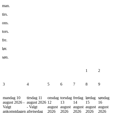
man.
tirs.
ons.
tors.
fre.
lør.
søn.
1
2
3
4
5
6
7
8
9
mandag 10
tirsdag 11
onsdag
torsdag
fredag
lørdag
søndag
august 2026 -
august 2026
12
13
14
15
16
Valgt
- Valgt
august
august
august
august
august
ankomstdagen
afrejsedag
2026
2026
2026
2026
2026