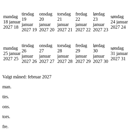
tirsdag
onsdag
torsdag
fredag
lørdag
mandag
søndag
19
20
21
22
23
18 januar
24 januar
januar
januar
januar
januar
januar
2027
18
2027
24
2027
19
2027
20
2027
21
2027
22
2027
23
tirsdag
onsdag
torsdag
fredag
lørdag
mandag
søndag
26
27
28
29
30
25 januar
31 januar
januar
januar
januar
januar
januar
2027
25
2027
31
2027
26
2027
27
2027
28
2027
29
2027
30
Valgt måned:
februar 2027
man.
tirs.
ons.
tors.
fre.