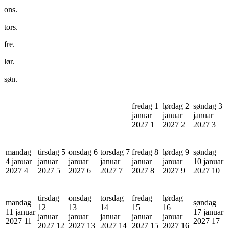
ons.
tors.
fre.
lør.
søn.
fredag 1
lørdag 2
søndag 3
januar
januar
januar
2027
1
2027
2
2027
3
mandag
tirsdag 5
onsdag 6
torsdag 7
fredag 8
lørdag 9
søndag
4 januar
januar
januar
januar
januar
januar
10 januar
2027
4
2027
5
2027
6
2027
7
2027
8
2027
9
2027
10
tirsdag
onsdag
torsdag
fredag
lørdag
mandag
søndag
12
13
14
15
16
11 januar
17 januar
januar
januar
januar
januar
januar
2027
11
2027
17
2027
12
2027
13
2027
14
2027
15
2027
16