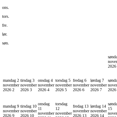
ons.
tors.
fre.
lør.
søn.
sønd
nove
202
mandag 2
tirsdag 3
onsdag 4
torsdag 5
fredag 6
lørdag 7
sønd
november
november
november
november
november
november
nove
2026
2
2026
3
2026
4
2026
5
2026
6
2026
7
202
onsdag
torsdag
sønd
mandag 9
tirsdag 10
fredag 13
lørdag 14
11
12
15
november
november
november
november
november
november
nove
2026
9
2026
10
2026
13
2026
14