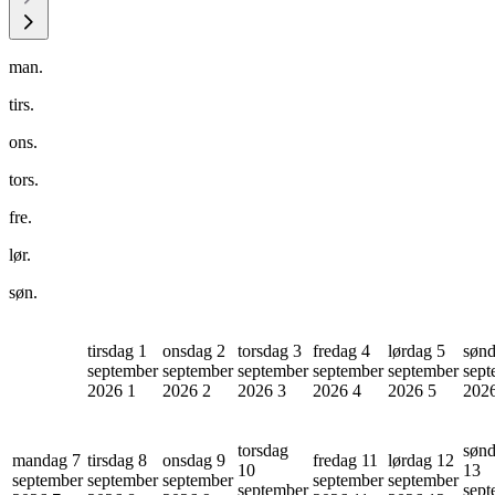
man.
tirs.
ons.
tors.
fre.
lør.
søn.
tirsdag 1
onsdag 2
torsdag 3
fredag 4
lørdag 5
sønd
september
september
september
september
september
sept
2026
1
2026
2
2026
3
2026
4
2026
5
202
torsdag
søn
mandag 7
tirsdag 8
onsdag 9
fredag 11
lørdag 12
10
13
september
september
september
september
september
september
sept