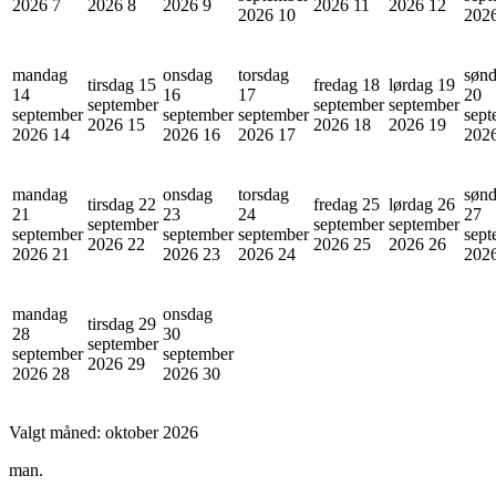
2026
7
2026
8
2026
9
2026
11
2026
12
2026
10
202
mandag
onsdag
torsdag
søn
tirsdag 15
fredag 18
lørdag 19
14
16
17
20
september
september
september
september
september
september
sept
2026
15
2026
18
2026
19
2026
14
2026
16
2026
17
202
mandag
onsdag
torsdag
søn
tirsdag 22
fredag 25
lørdag 26
21
23
24
27
september
september
september
september
september
september
sept
2026
22
2026
25
2026
26
2026
21
2026
23
2026
24
202
mandag
onsdag
tirsdag 29
28
30
september
september
september
2026
29
2026
28
2026
30
Valgt måned:
oktober 2026
man.