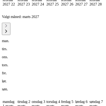
2027
22
2027
23
2027
24
2027
25
2027
26
2027
27
2027
28
Valgt måned:
marts 2027
man.
tirs.
ons.
tors.
fre.
lør.
søn.
mandag
tirsdag 2
onsdag 3
torsdag 4
fredag 5
lørdag 6
søndag 7
1 marts
marts
marts
marts
marts
marts
marts