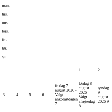
man.
tirs.
ons.
tors.
fre.
lør.
søn.
1
2
lørdag 8
fredag 7
august
søndag
august 2026 -
2026 -
9
3
4
5
6
Valgt
Valgt
august
ankomstdagen
afrejsedag
2026
9
7
8