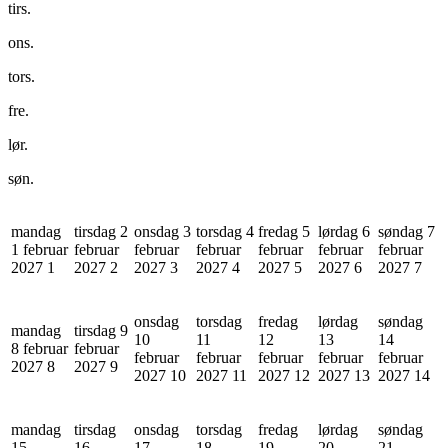
tirs.
ons.
tors.
fre.
lør.
søn.
mandag
tirsdag 2
onsdag 3
torsdag 4
fredag 5
lørdag 6
søndag 7
1 februar
februar
februar
februar
februar
februar
februar
2027
1
2027
2
2027
3
2027
4
2027
5
2027
6
2027
7
onsdag
torsdag
fredag
lørdag
søndag
mandag
tirsdag 9
10
11
12
13
14
8 februar
februar
februar
februar
februar
februar
februar
2027
8
2027
9
2027
10
2027
11
2027
12
2027
13
2027
14
mandag
tirsdag
onsdag
torsdag
fredag
lørdag
søndag
15
16
17
18
19
20
21