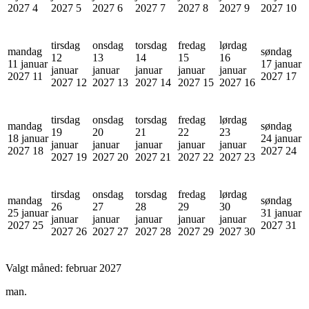
2027
4
2027
5
2027
6
2027
7
2027
8
2027
9
2027
10
tirsdag
onsdag
torsdag
fredag
lørdag
mandag
søndag
12
13
14
15
16
11 januar
17 januar
januar
januar
januar
januar
januar
2027
11
2027
17
2027
12
2027
13
2027
14
2027
15
2027
16
tirsdag
onsdag
torsdag
fredag
lørdag
mandag
søndag
19
20
21
22
23
18 januar
24 januar
januar
januar
januar
januar
januar
2027
18
2027
24
2027
19
2027
20
2027
21
2027
22
2027
23
tirsdag
onsdag
torsdag
fredag
lørdag
mandag
søndag
26
27
28
29
30
25 januar
31 januar
januar
januar
januar
januar
januar
2027
25
2027
31
2027
26
2027
27
2027
28
2027
29
2027
30
Valgt måned:
februar 2027
man.