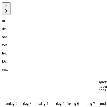
man.
tirs.
ons.
tors.
fre.
lør.
søn.
sønd
nove
202
mandag 2
tirsdag 3
onsdag 4
torsdag 5
fredag 6
lørdag 7
sønd