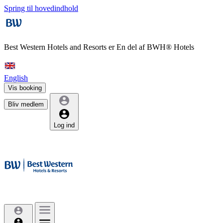
Spring til hovedindhold
Best Western Hotels and Resorts er
En del af BWH® Hotels
English
Vis booking
Bliv medlem
Log ind