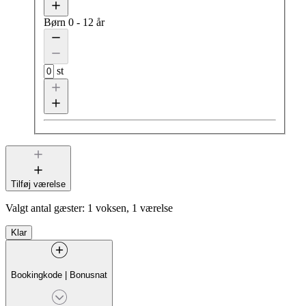
Børn
0 - 12 år
st
Tilføj værelse
Valgt antal gæster:
1 voksen, 1 værelse
Klar
Bookingkode
|
Bonusnat