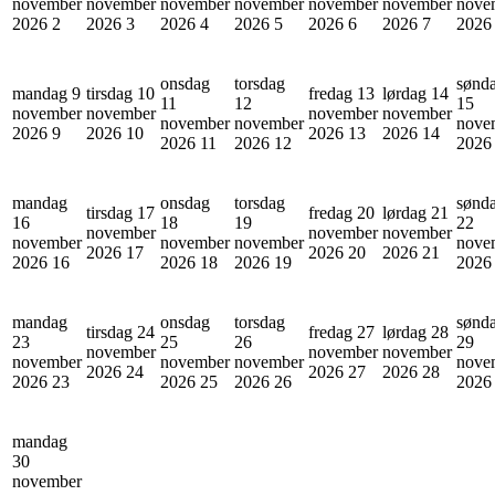
november
november
november
november
november
november
nove
2026
2
2026
3
2026
4
2026
5
2026
6
2026
7
202
onsdag
torsdag
sønd
mandag 9
tirsdag 10
fredag 13
lørdag 14
11
12
15
november
november
november
november
november
november
nove
2026
9
2026
10
2026
13
2026
14
2026
11
2026
12
202
mandag
onsdag
torsdag
sønd
tirsdag 17
fredag 20
lørdag 21
16
18
19
22
november
november
november
november
november
november
nove
2026
17
2026
20
2026
21
2026
16
2026
18
2026
19
202
mandag
onsdag
torsdag
sønd
tirsdag 24
fredag 27
lørdag 28
23
25
26
29
november
november
november
november
november
november
nove
2026
24
2026
27
2026
28
2026
23
2026
25
2026
26
202
mandag
30
november