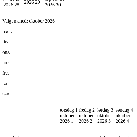
2026
29
2026
28
2026
30
Valgt måned:
oktober 2026
man.
tirs.
ons.
tors.
fre.
lør.
søn.
torsdag 1
fredag 2
lørdag 3
søndag 4
oktober
oktober
oktober
oktober
2026
1
2026
2
2026
3
2026
4