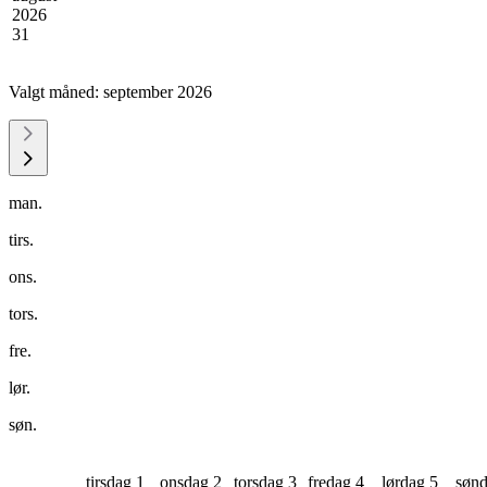
2026
31
Valgt måned:
september 2026
man.
tirs.
ons.
tors.
fre.
lør.
søn.
tirsdag 1
onsdag 2
torsdag 3
fredag 4
lørdag 5
sønd