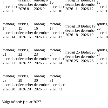
tirsdag 8
onsdag 9
fredag 11
lørdag 12
7
10
13
december
december
december
december
december
december
decemb
2026
8
2026
9
2026
11
2026
12
2026
7
2026
10
2026
1
mandag
tirsdag
onsdag
torsdag
søndag
fredag 18
lørdag 19
14
15
16
17
20
december
december
december
december
december
december
decemb
2026
18
2026
19
2026
14
2026
15
2026
16
2026
17
2026
2
mandag
tirsdag
onsdag
torsdag
søndag
fredag 25
lørdag 26
21
22
23
24
27
december
december
december
december
december
december
decemb
2026
25
2026
26
2026
21
2026
22
2026
23
2026
24
2026
2
mandag
tirsdag
onsdag
torsdag
28
29
30
31
december
december
december
december
2026
28
2026
29
2026
30
2026
31
Valgt måned:
januar 2027