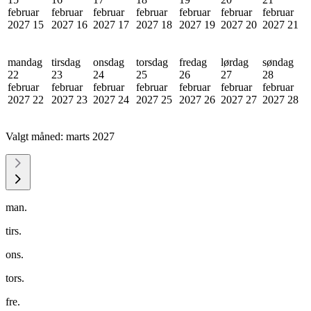
februar
februar
februar
februar
februar
februar
februar
2027
15
2027
16
2027
17
2027
18
2027
19
2027
20
2027
21
mandag
tirsdag
onsdag
torsdag
fredag
lørdag
søndag
22
23
24
25
26
27
28
februar
februar
februar
februar
februar
februar
februar
2027
22
2027
23
2027
24
2027
25
2027
26
2027
27
2027
28
Valgt måned:
marts 2027
man.
tirs.
ons.
tors.
fre.