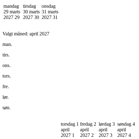
mandag
tirsdag
onsdag
29 marts
30 marts
31 marts
2027
29
2027
30
2027
31
Valgt måned:
april 2027
man.
tirs.
ons.
tors.
fre.
lør.
søn.
torsdag 1
fredag 2
lørdag 3
søndag 4
april
april
april
april
2027
1
2027
2
2027
3
2027
4