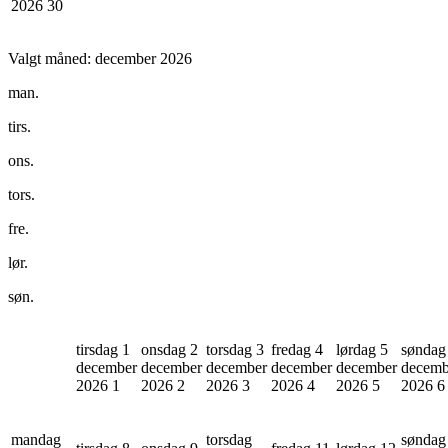
2026
30
Valgt måned:
december 2026
man.
tirs.
ons.
tors.
fre.
lør.
søn.
tirsdag 1
onsdag 2
torsdag 3
fredag 4
lørdag 5
søndag
december
december
december
december
december
decemb
2026
1
2026
2
2026
3
2026
4
2026
5
2026
6
mandag
torsdag
søndag