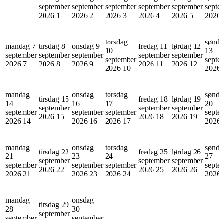
september
september
september
september
september
sept
2026
1
2026
2
2026
3
2026
4
2026
5
202
torsdag
søn
mandag 7
tirsdag 8
onsdag 9
fredag 11
lørdag 12
10
13
september
september
september
september
september
september
sept
2026
7
2026
8
2026
9
2026
11
2026
12
2026
10
202
mandag
onsdag
torsdag
søn
tirsdag 15
fredag 18
lørdag 19
14
16
17
20
september
september
september
september
september
september
sept
2026
15
2026
18
2026
19
2026
14
2026
16
2026
17
202
mandag
onsdag
torsdag
søn
tirsdag 22
fredag 25
lørdag 26
21
23
24
27
september
september
september
september
september
september
sept
2026
22
2026
25
2026
26
2026
21
2026
23
2026
24
202
mandag
onsdag
tirsdag 29
28
30
september
september
september