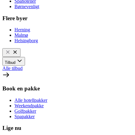
Spahoteller
Børnevenligt
Flere byer
Herning
Malmø
Helsingborg
Tilbud
Alle tilbud
Book en pakke
Alle hotellpakker
Weekendpakke
Golfpakker
Spapakker
Lige nu