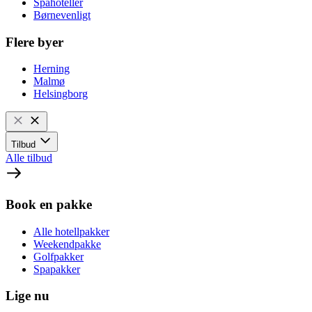
Spahoteller
Børnevenligt
Flere byer
Herning
Malmø
Helsingborg
Tilbud
Alle tilbud
Book en pakke
Alle hotellpakker
Weekendpakke
Golfpakker
Spapakker
Lige nu