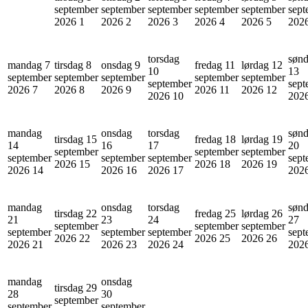
september
september
september
september
september
sept
2026
1
2026
2
2026
3
2026
4
2026
5
202
torsdag
søn
mandag 7
tirsdag 8
onsdag 9
fredag 11
lørdag 12
10
13
september
september
september
september
september
september
sept
2026
7
2026
8
2026
9
2026
11
2026
12
2026
10
202
mandag
onsdag
torsdag
søn
tirsdag 15
fredag 18
lørdag 19
14
16
17
20
september
september
september
september
september
september
sept
2026
15
2026
18
2026
19
2026
14
2026
16
2026
17
202
mandag
onsdag
torsdag
søn
tirsdag 22
fredag 25
lørdag 26
21
23
24
27
september
september
september
september
september
september
sept
2026
22
2026
25
2026
26
2026
21
2026
23
2026
24
202
mandag
onsdag
tirsdag 29
28
30
september
september
september