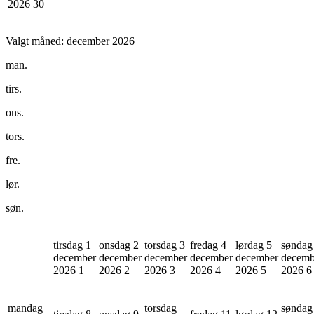
2026
30
Valgt måned:
december 2026
man.
tirs.
ons.
tors.
fre.
lør.
søn.
tirsdag 1
onsdag 2
torsdag 3
fredag 4
lørdag 5
søndag
december
december
december
december
december
decemb
2026
1
2026
2
2026
3
2026
4
2026
5
2026
6
mandag
torsdag
søndag