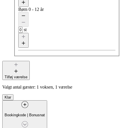
Børn
0 - 12 år
st
Tilføj værelse
Valgt antal gæster:
1 voksen, 1 værelse
Klar
Bookingkode
|
Bonusnat