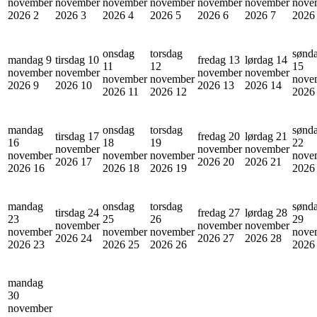
november
november
november
november
november
november
nove
2026
2
2026
3
2026
4
2026
5
2026
6
2026
7
202
onsdag
torsdag
sønd
mandag 9
tirsdag 10
fredag 13
lørdag 14
11
12
15
november
november
november
november
november
november
nove
2026
9
2026
10
2026
13
2026
14
2026
11
2026
12
202
mandag
onsdag
torsdag
sønd
tirsdag 17
fredag 20
lørdag 21
16
18
19
22
november
november
november
november
november
november
nove
2026
17
2026
20
2026
21
2026
16
2026
18
2026
19
202
mandag
onsdag
torsdag
sønd
tirsdag 24
fredag 27
lørdag 28
23
25
26
29
november
november
november
november
november
november
nove
2026
24
2026
27
2026
28
2026
23
2026
25
2026
26
202
mandag
30
november