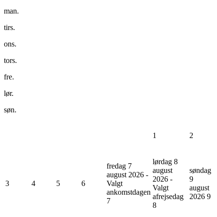
man.
tirs.
ons.
tors.
fre.
lør.
søn.
1
2
lørdag 8
fredag 7
august
søndag
august 2026 -
2026 -
9
3
4
5
6
Valgt
Valgt
august
ankomstdagen
afrejsedag
2026
9
7
8