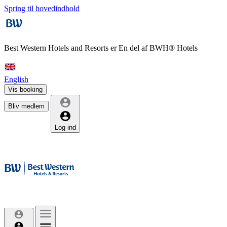
Spring til hovedindhold
Best Western Hotels and Resorts er
En del af BWH® Hotels
English
Vis booking
Bliv medlem
Log ind