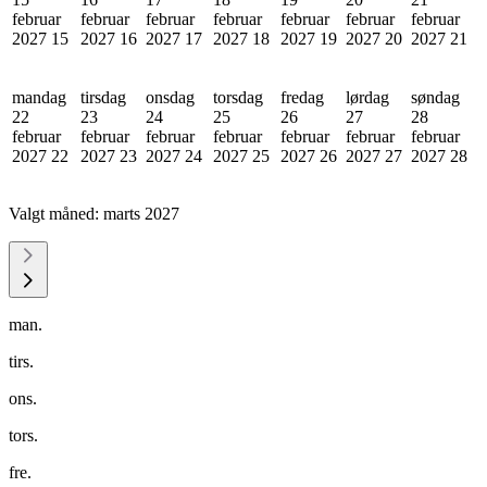
februar
februar
februar
februar
februar
februar
februar
2027
15
2027
16
2027
17
2027
18
2027
19
2027
20
2027
21
mandag
tirsdag
onsdag
torsdag
fredag
lørdag
søndag
22
23
24
25
26
27
28
februar
februar
februar
februar
februar
februar
februar
2027
22
2027
23
2027
24
2027
25
2027
26
2027
27
2027
28
Valgt måned:
marts 2027
man.
tirs.
ons.
tors.
fre.