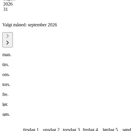
2026
31
Valgt måned:
september 2026
man.
tirs.
ons.
tors.
fre.
lør.
søn.
tirsdag 1
onsdag 2
torsdag 3
fredag 4
lørdag 5
sønd