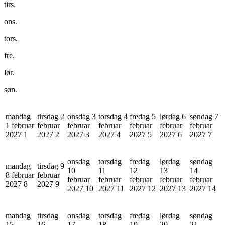
tirs.
ons.
tors.
fre.
lør.
søn.
mandag
tirsdag 2
onsdag 3
torsdag 4
fredag 5
lørdag 6
søndag 7
1 februar
februar
februar
februar
februar
februar
februar
2027
1
2027
2
2027
3
2027
4
2027
5
2027
6
2027
7
onsdag
torsdag
fredag
lørdag
søndag
mandag
tirsdag 9
10
11
12
13
14
8 februar
februar
februar
februar
februar
februar
februar
2027
8
2027
9
2027
10
2027
11
2027
12
2027
13
2027
14
mandag
tirsdag
onsdag
torsdag
fredag
lørdag
søndag
15
16
17
18
19
20
21