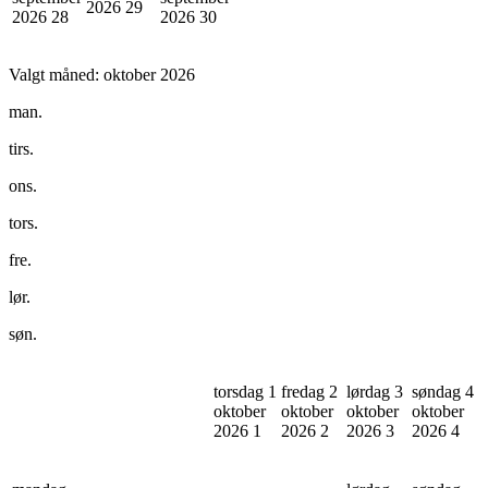
2026
29
2026
28
2026
30
Valgt måned:
oktober 2026
man.
tirs.
ons.
tors.
fre.
lør.
søn.
torsdag 1
fredag 2
lørdag 3
søndag 4
oktober
oktober
oktober
oktober
2026
1
2026
2
2026
3
2026
4