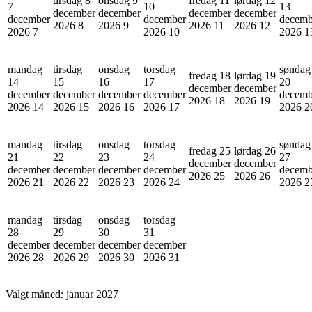
tirsdag 8
onsdag 9
fredag 11
lørdag 12
7
10
13
december
december
december
december
december
december
decemb
2026
8
2026
9
2026
11
2026
12
2026
7
2026
10
2026
1
mandag
tirsdag
onsdag
torsdag
søndag
fredag 18
lørdag 19
14
15
16
17
20
december
december
december
december
december
december
decemb
2026
18
2026
19
2026
14
2026
15
2026
16
2026
17
2026
2
mandag
tirsdag
onsdag
torsdag
søndag
fredag 25
lørdag 26
21
22
23
24
27
december
december
december
december
december
december
decemb
2026
25
2026
26
2026
21
2026
22
2026
23
2026
24
2026
2
mandag
tirsdag
onsdag
torsdag
28
29
30
31
december
december
december
december
2026
28
2026
29
2026
30
2026
31
Valgt måned:
januar 2027