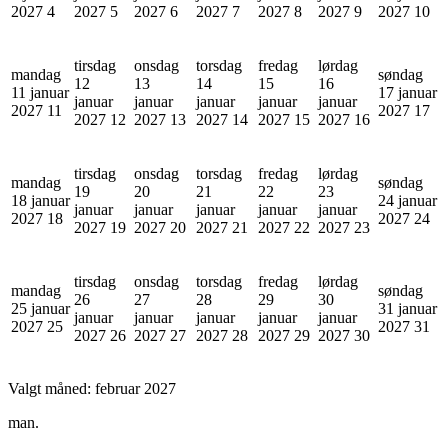
2027
4
2027
5
2027
6
2027
7
2027
8
2027
9
2027
10
tirsdag
onsdag
torsdag
fredag
lørdag
mandag
søndag
12
13
14
15
16
11 januar
17 januar
januar
januar
januar
januar
januar
2027
11
2027
17
2027
12
2027
13
2027
14
2027
15
2027
16
tirsdag
onsdag
torsdag
fredag
lørdag
mandag
søndag
19
20
21
22
23
18 januar
24 januar
januar
januar
januar
januar
januar
2027
18
2027
24
2027
19
2027
20
2027
21
2027
22
2027
23
tirsdag
onsdag
torsdag
fredag
lørdag
mandag
søndag
26
27
28
29
30
25 januar
31 januar
januar
januar
januar
januar
januar
2027
25
2027
31
2027
26
2027
27
2027
28
2027
29
2027
30
Valgt måned:
februar 2027
man.