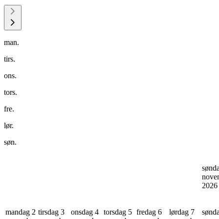
man.
tirs.
ons.
tors.
fre.
lør.
søn.
sønd
nove
202
mandag 2
tirsdag 3
onsdag 4
torsdag 5
fredag 6
lørdag 7
sønd