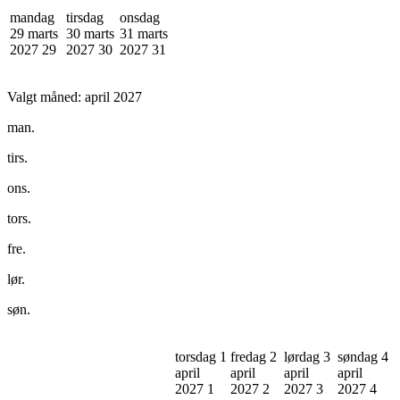
mandag
tirsdag
onsdag
29 marts
30 marts
31 marts
2027
29
2027
30
2027
31
Valgt måned:
april 2027
man.
tirs.
ons.
tors.
fre.
lør.
søn.
torsdag 1
fredag 2
lørdag 3
søndag 4
april
april
april
april
2027
1
2027
2
2027
3
2027
4