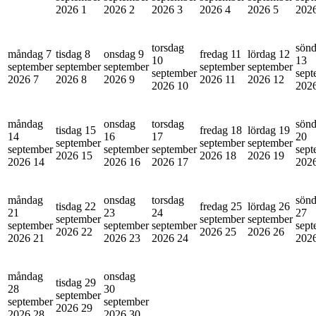
2026
1
2026
2
2026
3
2026
4
2026
5
202
torsdag
sön
måndag 7
tisdag 8
onsdag 9
fredag 11
lördag 12
10
13
september
september
september
september
september
september
sept
2026
7
2026
8
2026
9
2026
11
2026
12
2026
10
202
måndag
onsdag
torsdag
sön
tisdag 15
fredag 18
lördag 19
14
16
17
20
september
september
september
september
september
september
sept
2026
15
2026
18
2026
19
2026
14
2026
16
2026
17
202
måndag
onsdag
torsdag
sön
tisdag 22
fredag 25
lördag 26
21
23
24
27
september
september
september
september
september
september
sept
2026
22
2026
25
2026
26
2026
21
2026
23
2026
24
202
måndag
onsdag
tisdag 29
28
30
september
september
september
2026
29
2026
28
2026
30