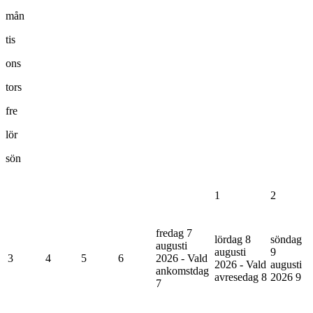
mån
tis
ons
tors
fre
lör
sön
1
2
fredag 7
lördag 8
söndag
augusti
augusti
9
3
4
5
6
2026 - Vald
2026 - Vald
augusti
ankomstdag
avresedag
8
2026
9
7