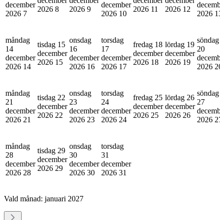
december
december
december
december
december
december
decemb
2026
8
2026
9
2026
11
2026
12
2026
7
2026
10
2026
1
måndag
onsdag
torsdag
söndag
tisdag 15
fredag 18
lördag 19
14
16
17
20
december
december
december
december
december
december
decemb
2026
15
2026
18
2026
19
2026
14
2026
16
2026
17
2026
2
måndag
onsdag
torsdag
söndag
tisdag 22
fredag 25
lördag 26
21
23
24
27
december
december
december
december
december
december
decemb
2026
22
2026
25
2026
26
2026
21
2026
23
2026
24
2026
2
måndag
onsdag
torsdag
tisdag 29
28
30
31
december
december
december
december
2026
29
2026
28
2026
30
2026
31
Vald månad:
januari 2027