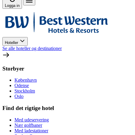
Logga in
Hoteller
Se alle hoteller og destinationer
Storbyer
København
Odense
Stockholm
Oslo
Find det rigtige hotel
Med udeservering
Nær golfbaner
Med ladestationer