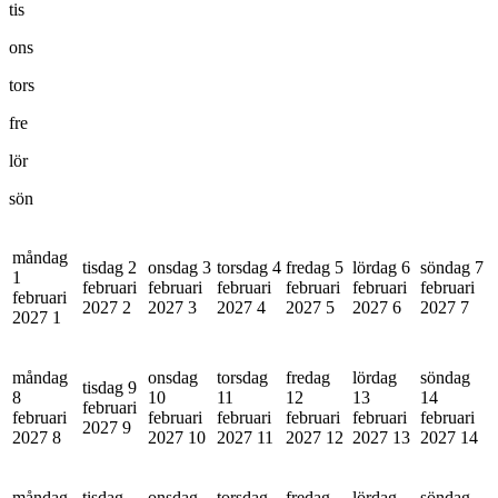
tis
ons
tors
fre
lör
sön
måndag
tisdag 2
onsdag 3
torsdag 4
fredag 5
lördag 6
söndag 7
1
februari
februari
februari
februari
februari
februari
februari
2027
2
2027
3
2027
4
2027
5
2027
6
2027
7
2027
1
måndag
onsdag
torsdag
fredag
lördag
söndag
tisdag 9
8
10
11
12
13
14
februari
februari
februari
februari
februari
februari
februari
2027
9
2027
8
2027
10
2027
11
2027
12
2027
13
2027
14
måndag
tisdag
onsdag
torsdag
fredag
lördag
söndag