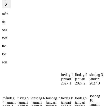
mån
tis
ons
tors
fre
lör
sön
fredag 1
lördag 2
söndag 3
januari
januari
januari
2027
1
2027
2
2027
3
söndag
måndag
tisdag 5
onsdag 6
torsdag 7
fredag 8
lördag 9
10
4 januari
januari
januari
januari
januari
januari
januari