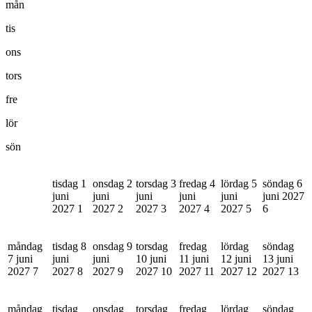
mån
tis
ons
tors
fre
lör
sön
tisdag 1
onsdag 2
torsdag 3
fredag 4
lördag 5
söndag 6
juni
juni
juni
juni
juni
juni 2027
2027
1
2027
2
2027
3
2027
4
2027
5
6
måndag
tisdag 8
onsdag 9
torsdag
fredag
lördag
söndag
7 juni
juni
juni
10 juni
11 juni
12 juni
13 juni
2027
7
2027
8
2027
9
2027
10
2027
11
2027
12
2027
13
måndag
tisdag
onsdag
torsdag
fredag
lördag
söndag