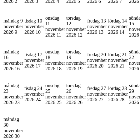
2026
2
2026
3
2026
4
2026
5
2026
6
2026
7
202
onsdag
torsdag
sönd
måndag 9
tisdag 10
fredag 13
lördag 14
11
12
15
november
november
november
november
november
november
nove
2026
9
2026
10
2026
13
2026
14
2026
11
2026
12
202
måndag
onsdag
torsdag
sönd
tisdag 17
fredag 20
lördag 21
16
18
19
22
november
november
november
november
november
november
nove
2026
17
2026
20
2026
21
2026
16
2026
18
2026
19
202
måndag
onsdag
torsdag
sönd
tisdag 24
fredag 27
lördag 28
23
25
26
29
november
november
november
november
november
november
nove
2026
24
2026
27
2026
28
2026
23
2026
25
2026
26
202
måndag
30
november
2026
30