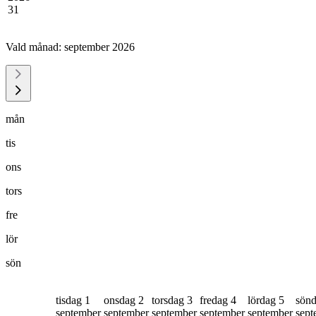
31
Vald månad:
september 2026
mån
tis
ons
tors
fre
lör
sön
tisdag 1
onsdag 2
torsdag 3
fredag 4
lördag 5
sönd
september
september
september
september
september
sept