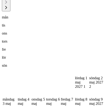
mån
tis
ons
tors
fre
lör
sön
lördag 1
söndag 2
maj
maj 2027
2027
1
2
måndag
tisdag 4
onsdag 5
torsdag 6
fredag 7
lördag 8
söndag 9
3 maj
maj
maj
maj
maj
maj
maj 2027