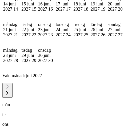
14 juni
15 juni
16 juni
17 juni
18 juni
19 juni
20 juni
2027
14
2027
15
2027
16
2027
17
2027
18
2027
19
2027
20
måndag
tisdag
onsdag
torsdag
fredag
lördag
söndag
21 juni
22 juni
23 juni
24 juni
25 juni
26 juni
27 juni
2027
21
2027
22
2027
23
2027
24
2027
25
2027
26
2027
27
måndag
tisdag
onsdag
28 juni
29 juni
30 juni
2027
28
2027
29
2027
30
Vald månad:
juli 2027
mån
tis
ons