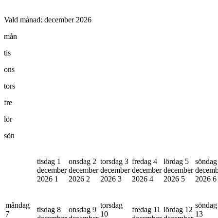
Vald månad:
december 2026
mån
tis
ons
tors
fre
lör
sön
tisdag 1
onsdag 2
torsdag 3
fredag 4
lördag 5
söndag
december
december
december
december
december
decemb
2026
1
2026
2
2026
3
2026
4
2026
5
2026
6
måndag
torsdag
söndag
tisdag 8
onsdag 9
fredag 11
lördag 12
7
10
13