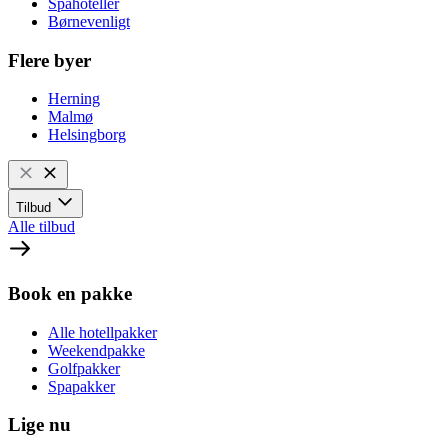
Spahoteller
Børnevenligt
Flere byer
Herning
Malmø
Helsingborg
Tilbud
Alle tilbud
Book en pakke
Alle hotellpakker
Weekendpakke
Golfpakker
Spapakker
Lige nu