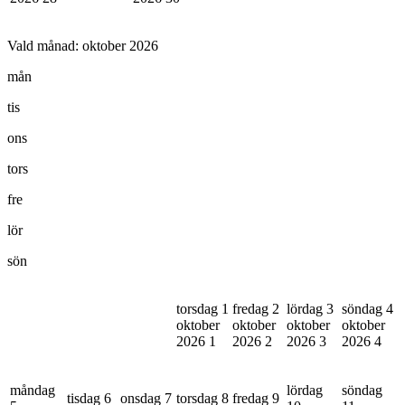
Vald månad:
oktober 2026
mån
tis
ons
tors
fre
lör
sön
torsdag 1
fredag 2
lördag 3
söndag 4
oktober
oktober
oktober
oktober
2026
1
2026
2
2026
3
2026
4
måndag
lördag
söndag
tisdag 6
onsdag 7
torsdag 8
fredag 9