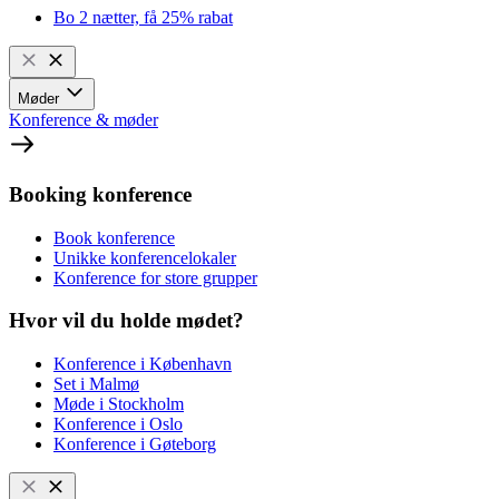
Bo 2 nætter, få 25% rabat
Møder
Konference & møder
Booking konference
Book konference
Unikke konferencelokaler
Konference for store grupper
Hvor vil du holde mødet?
Konference i København
Set i Malmø
Møde i Stockholm
Konference i Oslo
Konference i Gøteborg