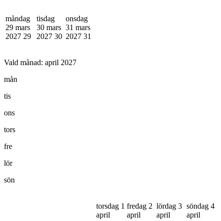
måndag
tisdag
onsdag
29 mars
30 mars
31 mars
2027
29
2027
30
2027
31
Vald månad:
april 2027
mån
tis
ons
tors
fre
lör
sön
torsdag 1
fredag 2
lördag 3
söndag 4
april
april
april
april