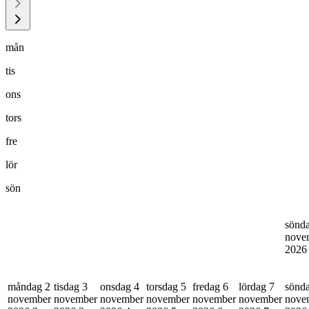
mån
tis
ons
tors
fre
lör
sön
sönd
nove
202
måndag 2
tisdag 3
onsdag 4
torsdag 5
fredag 6
lördag 7
sönd
november
november
november
november
november
november
nove