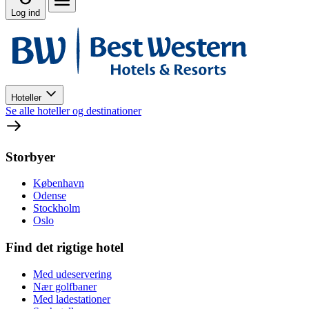
Log ind
Hoteller
Se alle hoteller og destinationer
Storbyer
København
Odense
Stockholm
Oslo
Find det rigtige hotel
Med udeservering
Nær golfbaner
Med ladestationer