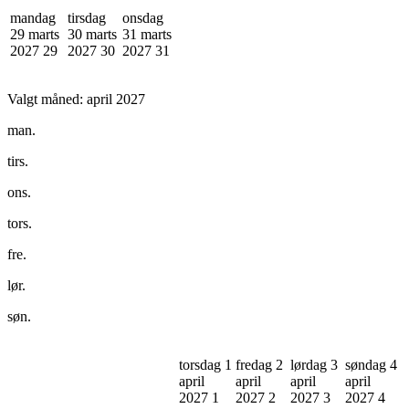
mandag
tirsdag
onsdag
29 marts
30 marts
31 marts
2027
29
2027
30
2027
31
Valgt måned:
april 2027
man.
tirs.
ons.
tors.
fre.
lør.
søn.
torsdag 1
fredag 2
lørdag 3
søndag 4
april
april
april
april
2027
1
2027
2
2027
3
2027
4