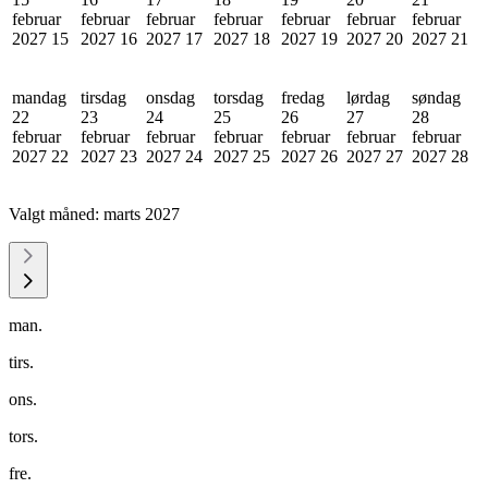
februar
februar
februar
februar
februar
februar
februar
2027
15
2027
16
2027
17
2027
18
2027
19
2027
20
2027
21
mandag
tirsdag
onsdag
torsdag
fredag
lørdag
søndag
22
23
24
25
26
27
28
februar
februar
februar
februar
februar
februar
februar
2027
22
2027
23
2027
24
2027
25
2027
26
2027
27
2027
28
Valgt måned:
marts 2027
man.
tirs.
ons.
tors.
fre.