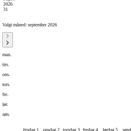
2026
31
Valgt måned:
september 2026
man.
tirs.
ons.
tors.
fre.
lør.
søn.
tirsdag 1
onsdag 2
torsdag 3
fredag 4
lørdag 5
sønd