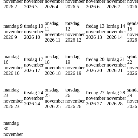
november
november
november
november
november
november
nove
2026
2
2026
3
2026
4
2026
5
2026
6
2026
7
202
onsdag
torsdag
sønd
mandag 9
tirsdag 10
fredag 13
lørdag 14
11
12
15
november
november
november
november
november
november
nove
2026
9
2026
10
2026
13
2026
14
2026
11
2026
12
202
mandag
onsdag
torsdag
sønd
tirsdag 17
fredag 20
lørdag 21
16
18
19
22
november
november
november
november
november
november
nove
2026
17
2026
20
2026
21
2026
16
2026
18
2026
19
202
mandag
onsdag
torsdag
sønd
tirsdag 24
fredag 27
lørdag 28
23
25
26
29
november
november
november
november
november
november
nove
2026
24
2026
27
2026
28
2026
23
2026
25
2026
26
202
mandag
30
november