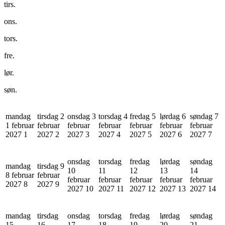
tirs.
ons.
tors.
fre.
lør.
søn.
mandag
tirsdag 2
onsdag 3
torsdag 4
fredag 5
lørdag 6
søndag 7
1 februar
februar
februar
februar
februar
februar
februar
2027
1
2027
2
2027
3
2027
4
2027
5
2027
6
2027
7
onsdag
torsdag
fredag
lørdag
søndag
mandag
tirsdag 9
10
11
12
13
14
8 februar
februar
februar
februar
februar
februar
februar
2027
8
2027
9
2027
10
2027
11
2027
12
2027
13
2027
14
mandag
tirsdag
onsdag
torsdag
fredag
lørdag
søndag
15
16
17
18
19
20
21