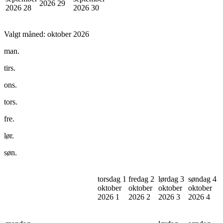
2026
29
2026
28
2026
30
Valgt måned:
oktober 2026
man.
tirs.
ons.
tors.
fre.
lør.
søn.
torsdag 1
fredag 2
lørdag 3
søndag 4
oktober
oktober
oktober
oktober
2026
1
2026
2
2026
3
2026
4