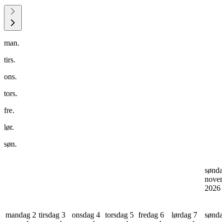
man.
tirs.
ons.
tors.
fre.
lør.
søn.
sønd
nove
202
mandag 2
tirsdag 3
onsdag 4
torsdag 5
fredag 6
lørdag 7
sønd