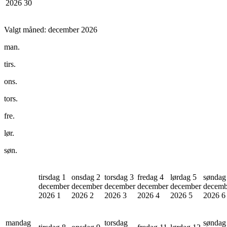
2026
30
Valgt måned:
december 2026
man.
tirs.
ons.
tors.
fre.
lør.
søn.
tirsdag 1
onsdag 2
torsdag 3
fredag 4
lørdag 5
søndag
december
december
december
december
december
decemb
2026
1
2026
2
2026
3
2026
4
2026
5
2026
6
mandag
torsdag
søndag