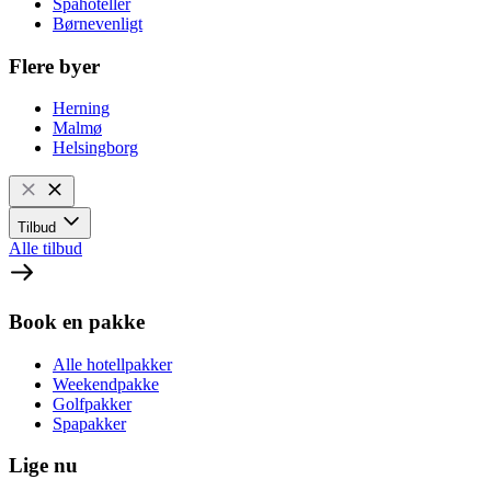
Spahoteller
Børnevenligt
Flere byer
Herning
Malmø
Helsingborg
Tilbud
Alle tilbud
Book en pakke
Alle hotellpakker
Weekendpakke
Golfpakker
Spapakker
Lige nu