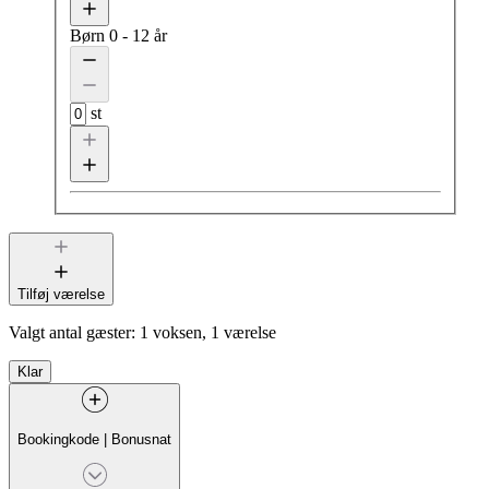
Børn
0 - 12 år
st
Tilføj værelse
Valgt antal gæster:
1 voksen, 1 værelse
Klar
Bookingkode
|
Bonusnat