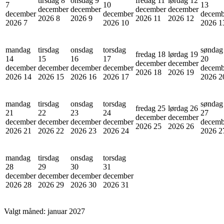
tirsdag 8
onsdag 9
fredag 11
lørdag 12
7
10
13
december
december
december
december
december
december
decemb
2026
8
2026
9
2026
11
2026
12
2026
7
2026
10
2026
1
mandag
tirsdag
onsdag
torsdag
søndag
fredag 18
lørdag 19
14
15
16
17
20
december
december
december
december
december
december
decemb
2026
18
2026
19
2026
14
2026
15
2026
16
2026
17
2026
2
mandag
tirsdag
onsdag
torsdag
søndag
fredag 25
lørdag 26
21
22
23
24
27
december
december
december
december
december
december
decemb
2026
25
2026
26
2026
21
2026
22
2026
23
2026
24
2026
2
mandag
tirsdag
onsdag
torsdag
28
29
30
31
december
december
december
december
2026
28
2026
29
2026
30
2026
31
Valgt måned:
januar 2027