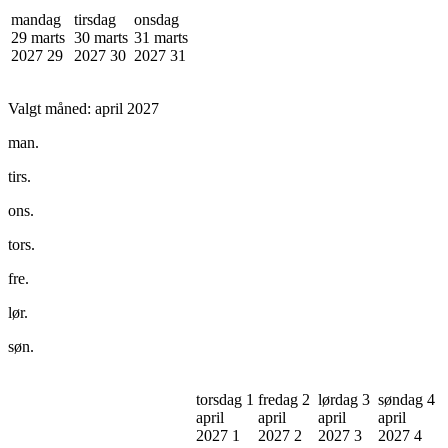
mandag
tirsdag
onsdag
29 marts
30 marts
31 marts
2027
29
2027
30
2027
31
Valgt måned:
april 2027
man.
tirs.
ons.
tors.
fre.
lør.
søn.
torsdag 1
fredag 2
lørdag 3
søndag 4
april
april
april
april
2027
1
2027
2
2027
3
2027
4