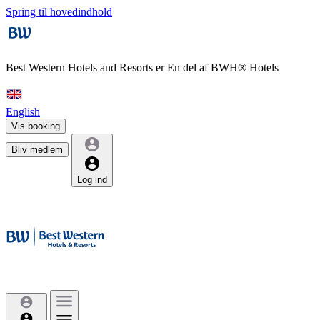
Spring til hovedindhold
Best Western Hotels and Resorts er
En del af BWH® Hotels
English
Vis booking
Bliv medlem
Log ind