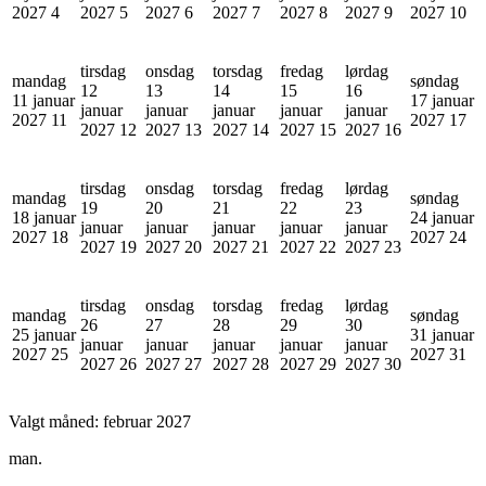
2027
4
2027
5
2027
6
2027
7
2027
8
2027
9
2027
10
tirsdag
onsdag
torsdag
fredag
lørdag
mandag
søndag
12
13
14
15
16
11 januar
17 januar
januar
januar
januar
januar
januar
2027
11
2027
17
2027
12
2027
13
2027
14
2027
15
2027
16
tirsdag
onsdag
torsdag
fredag
lørdag
mandag
søndag
19
20
21
22
23
18 januar
24 januar
januar
januar
januar
januar
januar
2027
18
2027
24
2027
19
2027
20
2027
21
2027
22
2027
23
tirsdag
onsdag
torsdag
fredag
lørdag
mandag
søndag
26
27
28
29
30
25 januar
31 januar
januar
januar
januar
januar
januar
2027
25
2027
31
2027
26
2027
27
2027
28
2027
29
2027
30
Valgt måned:
februar 2027
man.