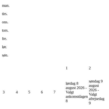
man.
tirs.
ons.
tors.
fre.
lør.
søn.
1
2
søndag 9
lørdag 8
august
august 2026 -
2026 -
3
4
5
6
7
Valgt
Valgt
ankomstdagen
afrejsedag
8
9