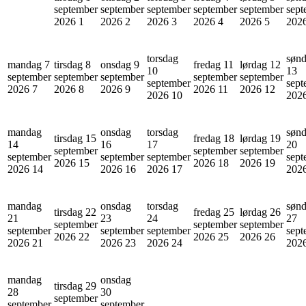
september
september
september
september
september
sept
2026
1
2026
2
2026
3
2026
4
2026
5
202
torsdag
søn
mandag 7
tirsdag 8
onsdag 9
fredag 11
lørdag 12
10
13
september
september
september
september
september
september
sept
2026
7
2026
8
2026
9
2026
11
2026
12
2026
10
202
mandag
onsdag
torsdag
søn
tirsdag 15
fredag 18
lørdag 19
14
16
17
20
september
september
september
september
september
september
sept
2026
15
2026
18
2026
19
2026
14
2026
16
2026
17
202
mandag
onsdag
torsdag
søn
tirsdag 22
fredag 25
lørdag 26
21
23
24
27
september
september
september
september
september
september
sept
2026
22
2026
25
2026
26
2026
21
2026
23
2026
24
202
mandag
onsdag
tirsdag 29
28
30
september
september
september