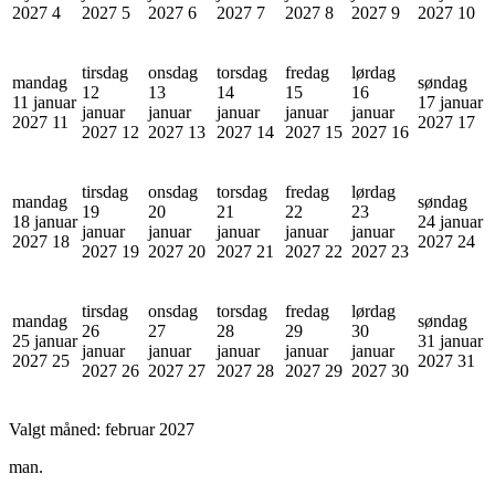
2027
4
2027
5
2027
6
2027
7
2027
8
2027
9
2027
10
tirsdag
onsdag
torsdag
fredag
lørdag
mandag
søndag
12
13
14
15
16
11 januar
17 januar
januar
januar
januar
januar
januar
2027
11
2027
17
2027
12
2027
13
2027
14
2027
15
2027
16
tirsdag
onsdag
torsdag
fredag
lørdag
mandag
søndag
19
20
21
22
23
18 januar
24 januar
januar
januar
januar
januar
januar
2027
18
2027
24
2027
19
2027
20
2027
21
2027
22
2027
23
tirsdag
onsdag
torsdag
fredag
lørdag
mandag
søndag
26
27
28
29
30
25 januar
31 januar
januar
januar
januar
januar
januar
2027
25
2027
31
2027
26
2027
27
2027
28
2027
29
2027
30
Valgt måned:
februar 2027
man.