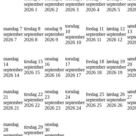
september
september
september
september
september
sept
2026
1
2026
2
2026
3
2026
4
2026
5
202
torsdag
søn
mandag 7
tirsdag 8
onsdag 9
fredag 11
lørdag 12
10
13
september
september
september
september
september
september
sept
2026
7
2026
8
2026
9
2026
11
2026
12
2026
10
202
mandag
onsdag
torsdag
søn
tirsdag 15
fredag 18
lørdag 19
14
16
17
20
september
september
september
september
september
september
sept
2026
15
2026
18
2026
19
2026
14
2026
16
2026
17
202
mandag
onsdag
torsdag
søn
tirsdag 22
fredag 25
lørdag 26
21
23
24
27
september
september
september
september
september
september
sept
2026
22
2026
25
2026
26
2026
21
2026
23
2026
24
202
mandag
onsdag
tirsdag 29
28
30
september
september
september