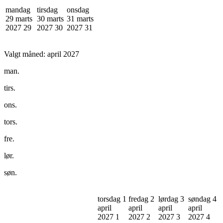
mandag
tirsdag
onsdag
29 marts
30 marts
31 marts
2027
29
2027
30
2027
31
Valgt måned:
april 2027
man.
tirs.
ons.
tors.
fre.
lør.
søn.
torsdag 1
fredag 2
lørdag 3
søndag 4
april
april
april
april
2027
1
2027
2
2027
3
2027
4