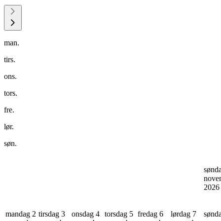
man.
tirs.
ons.
tors.
fre.
lør.
søn.
sønd
nove
202
mandag 2
tirsdag 3
onsdag 4
torsdag 5
fredag 6
lørdag 7
sønd