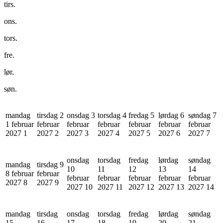
tirs.
ons.
tors.
fre.
lør.
søn.
mandag
tirsdag 2
onsdag 3
torsdag 4
fredag 5
lørdag 6
søndag 7
1 februar
februar
februar
februar
februar
februar
februar
2027
1
2027
2
2027
3
2027
4
2027
5
2027
6
2027
7
onsdag
torsdag
fredag
lørdag
søndag
mandag
tirsdag 9
10
11
12
13
14
8 februar
februar
februar
februar
februar
februar
februar
2027
8
2027
9
2027
10
2027
11
2027
12
2027
13
2027
14
mandag
tirsdag
onsdag
torsdag
fredag
lørdag
søndag
15
16
17
18
19
20
21