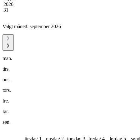
2026
31
Valgt måned:
september 2026
man.
tirs.
ons.
tors.
fre.
lør.
søn.
tirsdag 1
onsdag 2
torsdag 3
fredag 4
lørdag 5
sønd