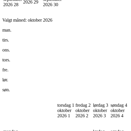
2026
29
2026
28
2026
30
Valgt måned:
oktober 2026
man.
tirs.
ons.
tors.
fre.
lør.
søn.
torsdag 1
fredag 2
lørdag 3
søndag 4
oktober
oktober
oktober
oktober
2026
1
2026
2
2026
3
2026
4