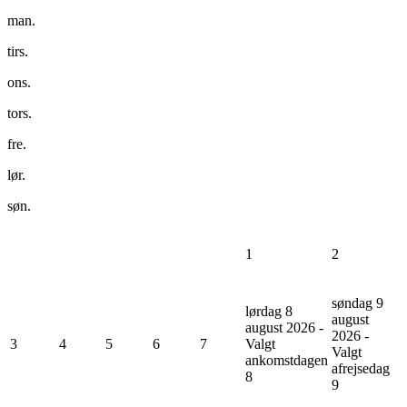
man.
tirs.
ons.
tors.
fre.
lør.
søn.
1
2
søndag 9
lørdag 8
august
august 2026 -
2026 -
3
4
5
6
7
Valgt
Valgt
ankomstdagen
afrejsedag
8
9