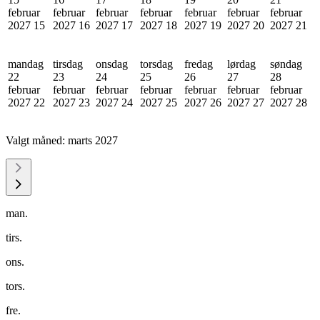
februar
februar
februar
februar
februar
februar
februar
2027
15
2027
16
2027
17
2027
18
2027
19
2027
20
2027
21
mandag
tirsdag
onsdag
torsdag
fredag
lørdag
søndag
22
23
24
25
26
27
28
februar
februar
februar
februar
februar
februar
februar
2027
22
2027
23
2027
24
2027
25
2027
26
2027
27
2027
28
Valgt måned:
marts 2027
man.
tirs.
ons.
tors.
fre.