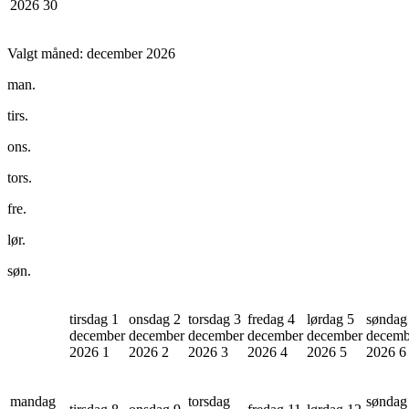
2026
30
Valgt måned:
december 2026
man.
tirs.
ons.
tors.
fre.
lør.
søn.
tirsdag 1
onsdag 2
torsdag 3
fredag 4
lørdag 5
søndag
december
december
december
december
december
decemb
2026
1
2026
2
2026
3
2026
4
2026
5
2026
6
mandag
torsdag
søndag