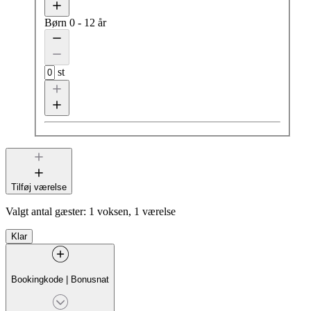
Børn
0 - 12 år
st
Tilføj værelse
Valgt antal gæster:
1 voksen, 1 værelse
Klar
Bookingkode
|
Bonusnat