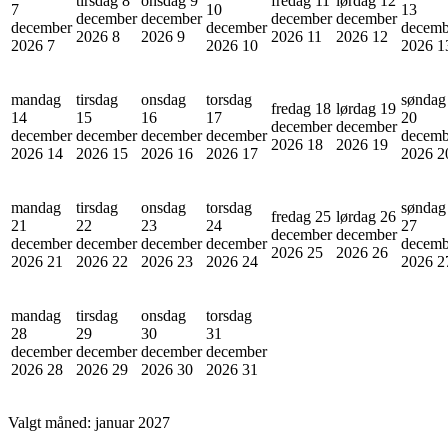
tirsdag 8
onsdag 9
fredag 11
lørdag 12
7
10
13
december
december
december
december
december
december
decemb
2026
8
2026
9
2026
11
2026
12
2026
7
2026
10
2026
1
mandag
tirsdag
onsdag
torsdag
søndag
fredag 18
lørdag 19
14
15
16
17
20
december
december
december
december
december
december
decemb
2026
18
2026
19
2026
14
2026
15
2026
16
2026
17
2026
2
mandag
tirsdag
onsdag
torsdag
søndag
fredag 25
lørdag 26
21
22
23
24
27
december
december
december
december
december
december
decemb
2026
25
2026
26
2026
21
2026
22
2026
23
2026
24
2026
2
mandag
tirsdag
onsdag
torsdag
28
29
30
31
december
december
december
december
2026
28
2026
29
2026
30
2026
31
Valgt måned:
januar 2027