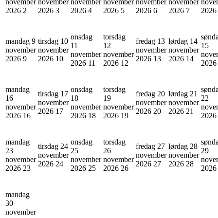
november
november
november
november
november
november
nove
2026
2
2026
3
2026
4
2026
5
2026
6
2026
7
202
onsdag
torsdag
sønd
mandag 9
tirsdag 10
fredag 13
lørdag 14
11
12
15
november
november
november
november
november
november
nove
2026
9
2026
10
2026
13
2026
14
2026
11
2026
12
202
mandag
onsdag
torsdag
sønd
tirsdag 17
fredag 20
lørdag 21
16
18
19
22
november
november
november
november
november
november
nove
2026
17
2026
20
2026
21
2026
16
2026
18
2026
19
202
mandag
onsdag
torsdag
sønd
tirsdag 24
fredag 27
lørdag 28
23
25
26
29
november
november
november
november
november
november
nove
2026
24
2026
27
2026
28
2026
23
2026
25
2026
26
202
mandag
30
november