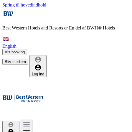
Spring til hovedindhold
Best Western Hotels and Resorts er
En del af BWH® Hotels
English
Vis booking
Bliv medlem
Log ind