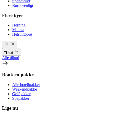
Spahoteller
Børnevenligt
Flere byer
Herning
Malmø
Helsingborg
Tilbud
Alle tilbud
Book en pakke
Alle hotellpakker
Weekendpakke
Golfpakker
Spapakker
Lige nu