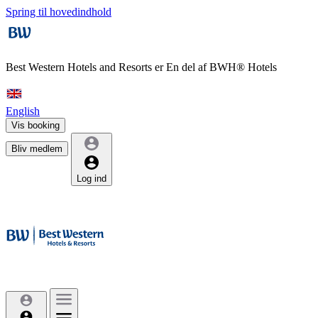
Spring til hovedindhold
Best Western Hotels and Resorts er
En del af BWH® Hotels
English
Vis booking
Bliv medlem
Log ind