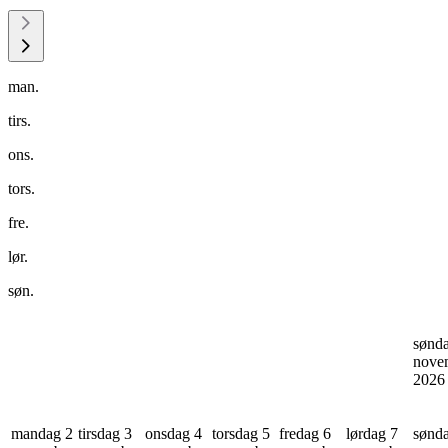
man.
tirs.
ons.
tors.
fre.
lør.
søn.
sønd
nove
202
mandag 2
tirsdag 3
onsdag 4
torsdag 5
fredag 6
lørdag 7
sønd