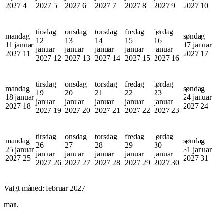
2027
4
2027
5
2027
6
2027
7
2027
8
2027
9
2027
10
tirsdag
onsdag
torsdag
fredag
lørdag
mandag
søndag
12
13
14
15
16
11 januar
17 januar
januar
januar
januar
januar
januar
2027
11
2027
17
2027
12
2027
13
2027
14
2027
15
2027
16
tirsdag
onsdag
torsdag
fredag
lørdag
mandag
søndag
19
20
21
22
23
18 januar
24 januar
januar
januar
januar
januar
januar
2027
18
2027
24
2027
19
2027
20
2027
21
2027
22
2027
23
tirsdag
onsdag
torsdag
fredag
lørdag
mandag
søndag
26
27
28
29
30
25 januar
31 januar
januar
januar
januar
januar
januar
2027
25
2027
31
2027
26
2027
27
2027
28
2027
29
2027
30
Valgt måned:
februar 2027
man.