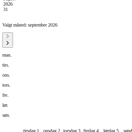
2026
31
Valgt måned:
september 2026
man.
tirs.
ons.
tors.
fre.
lør.
søn.
tirsdag 1
onsdag 2
torsdag 3
fredag 4
lørdag 5
sønd