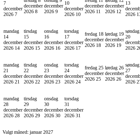
tirsdag 8
onsdag 9
fredag 11
lørdag 12
7
10
13
december
december
december
december
december
december
decemb
2026
8
2026
9
2026
11
2026
12
2026
7
2026
10
2026
1
mandag
tirsdag
onsdag
torsdag
søndag
fredag 18
lørdag 19
14
15
16
17
20
december
december
december
december
december
december
decemb
2026
18
2026
19
2026
14
2026
15
2026
16
2026
17
2026
2
mandag
tirsdag
onsdag
torsdag
søndag
fredag 25
lørdag 26
21
22
23
24
27
december
december
december
december
december
december
decemb
2026
25
2026
26
2026
21
2026
22
2026
23
2026
24
2026
2
mandag
tirsdag
onsdag
torsdag
28
29
30
31
december
december
december
december
2026
28
2026
29
2026
30
2026
31
Valgt måned:
januar 2027