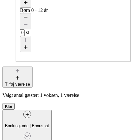
Børn
0 - 12 år
st
Tilføj værelse
Valgt antal gæster:
1 voksen, 1 værelse
Klar
Bookingkode
|
Bonusnat