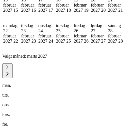
februar
februar
februar
februar
februar
februar
februar
2027
15
2027
16
2027
17
2027
18
2027
19
2027
20
2027
21
mandag
tirsdag
onsdag
torsdag
fredag
lørdag
søndag
22
23
24
25
26
27
28
februar
februar
februar
februar
februar
februar
februar
2027
22
2027
23
2027
24
2027
25
2027
26
2027
27
2027
28
Valgt måned:
marts 2027
man.
tirs.
ons.
tors.
fre.