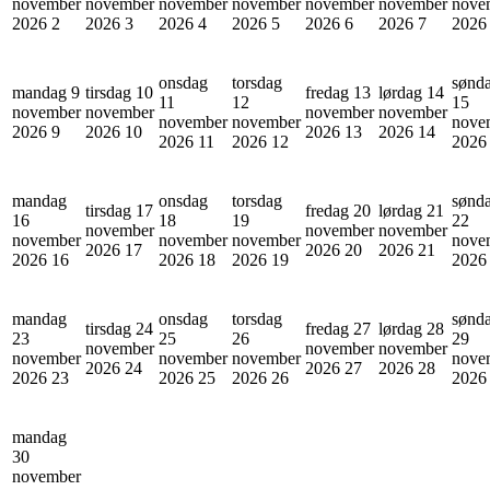
november
november
november
november
november
november
nove
2026
2
2026
3
2026
4
2026
5
2026
6
2026
7
202
onsdag
torsdag
sønd
mandag 9
tirsdag 10
fredag 13
lørdag 14
11
12
15
november
november
november
november
november
november
nove
2026
9
2026
10
2026
13
2026
14
2026
11
2026
12
202
mandag
onsdag
torsdag
sønd
tirsdag 17
fredag 20
lørdag 21
16
18
19
22
november
november
november
november
november
november
nove
2026
17
2026
20
2026
21
2026
16
2026
18
2026
19
202
mandag
onsdag
torsdag
sønd
tirsdag 24
fredag 27
lørdag 28
23
25
26
29
november
november
november
november
november
november
nove
2026
24
2026
27
2026
28
2026
23
2026
25
2026
26
202
mandag
30
november