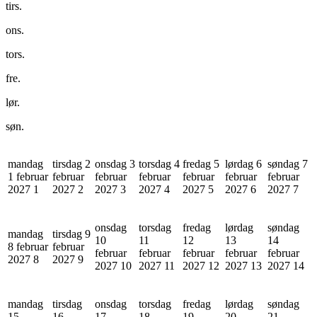
tirs.
ons.
tors.
fre.
lør.
søn.
mandag
tirsdag 2
onsdag 3
torsdag 4
fredag 5
lørdag 6
søndag 7
1 februar
februar
februar
februar
februar
februar
februar
2027
1
2027
2
2027
3
2027
4
2027
5
2027
6
2027
7
onsdag
torsdag
fredag
lørdag
søndag
mandag
tirsdag 9
10
11
12
13
14
8 februar
februar
februar
februar
februar
februar
februar
2027
8
2027
9
2027
10
2027
11
2027
12
2027
13
2027
14
mandag
tirsdag
onsdag
torsdag
fredag
lørdag
søndag
15
16
17
18
19
20
21