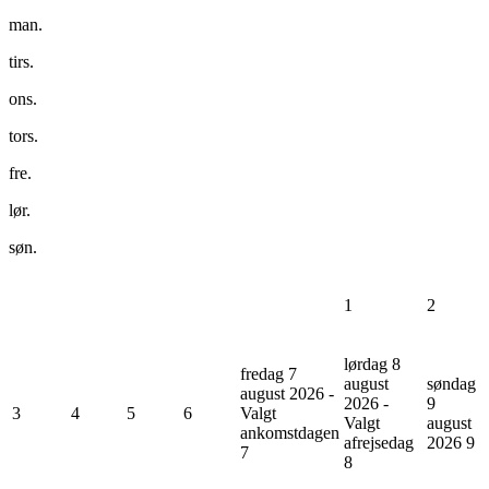
man.
tirs.
ons.
tors.
fre.
lør.
søn.
1
2
lørdag 8
fredag 7
august
søndag
august 2026 -
2026 -
9
3
4
5
6
Valgt
Valgt
august
ankomstdagen
afrejsedag
2026
9
7
8