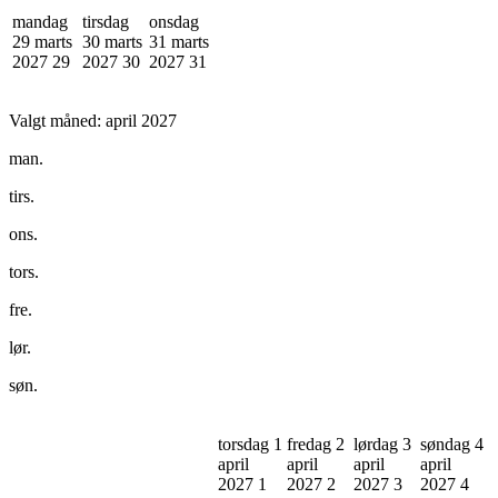
mandag
tirsdag
onsdag
29 marts
30 marts
31 marts
2027
29
2027
30
2027
31
Valgt måned:
april 2027
man.
tirs.
ons.
tors.
fre.
lør.
søn.
torsdag 1
fredag 2
lørdag 3
søndag 4
april
april
april
april
2027
1
2027
2
2027
3
2027
4