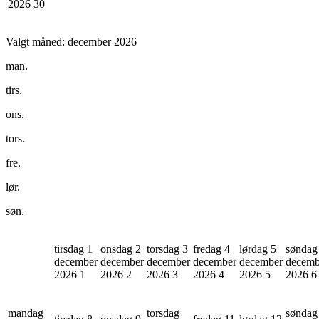
2026
30
Valgt måned:
december 2026
man.
tirs.
ons.
tors.
fre.
lør.
søn.
tirsdag 1
onsdag 2
torsdag 3
fredag 4
lørdag 5
søndag
december
december
december
december
december
decemb
2026
1
2026
2
2026
3
2026
4
2026
5
2026
6
mandag
torsdag
søndag