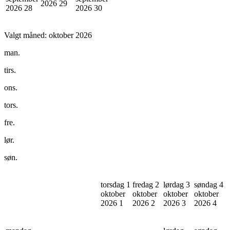
2026
29
2026
28
2026
30
Valgt måned:
oktober 2026
man.
tirs.
ons.
tors.
fre.
lør.
søn.
torsdag 1
fredag 2
lørdag 3
søndag 4
oktober
oktober
oktober
oktober
2026
1
2026
2
2026
3
2026
4