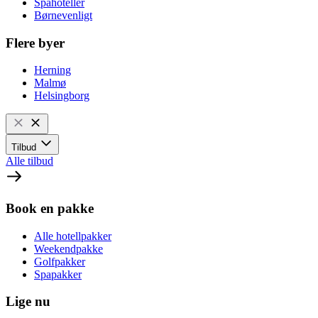
Spahoteller
Børnevenligt
Flere byer
Herning
Malmø
Helsingborg
Tilbud
Alle tilbud
Book en pakke
Alle hotellpakker
Weekendpakke
Golfpakker
Spapakker
Lige nu