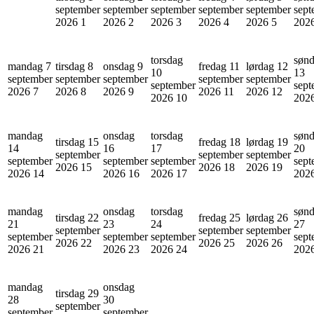
september
september
september
september
september
sept
2026
1
2026
2
2026
3
2026
4
2026
5
202
torsdag
søn
mandag 7
tirsdag 8
onsdag 9
fredag 11
lørdag 12
10
13
september
september
september
september
september
september
sept
2026
7
2026
8
2026
9
2026
11
2026
12
2026
10
202
mandag
onsdag
torsdag
søn
tirsdag 15
fredag 18
lørdag 19
14
16
17
20
september
september
september
september
september
september
sept
2026
15
2026
18
2026
19
2026
14
2026
16
2026
17
202
mandag
onsdag
torsdag
søn
tirsdag 22
fredag 25
lørdag 26
21
23
24
27
september
september
september
september
september
september
sept
2026
22
2026
25
2026
26
2026
21
2026
23
2026
24
202
mandag
onsdag
tirsdag 29
28
30
september
september
september