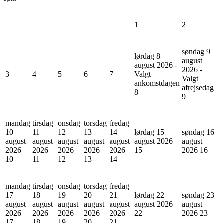
1
2
søndag 9
lørdag 8
august
august 2026 -
2026 -
3
4
5
6
7
Valgt
Valgt
ankomstdagen
afrejsedag
8
9
mandag
tirsdag
onsdag
torsdag
fredag
10
11
12
13
14
lørdag 15
søndag 16
august
august
august
august
august
august 2026
august
2026
2026
2026
2026
2026
15
2026
16
10
11
12
13
14
mandag
tirsdag
onsdag
torsdag
fredag
17
18
19
20
21
lørdag 22
søndag 23
august
august
august
august
august
august 2026
august
2026
2026
2026
2026
2026
22
2026
23
17
18
19
20
21