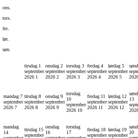
ons.
tors.
fre.
lør.
søn.
tirsdag 1
onsdag 2
torsdag 3
fredag 4
lørdag 5
sønd
september
september
september
september
september
sept
2026
1
2026
2
2026
3
2026
4
2026
5
202
torsdag
søn
mandag 7
tirsdag 8
onsdag 9
fredag 11
lørdag 12
10
13
september
september
september
september
september
september
sept
2026
7
2026
8
2026
9
2026
11
2026
12
2026
10
202
mandag
onsdag
torsdag
søn
tirsdag 15
fredag 18
lørdag 19
14
16
17
20
september
september
september
september
september
september
sept