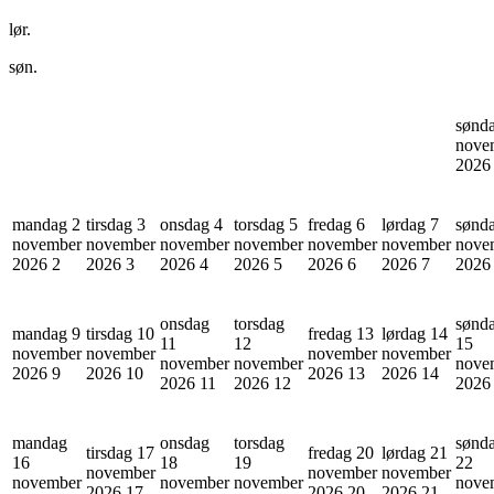
lør.
søn.
sønd
nove
202
mandag 2
tirsdag 3
onsdag 4
torsdag 5
fredag 6
lørdag 7
sønd
november
november
november
november
november
november
nove
2026
2
2026
3
2026
4
2026
5
2026
6
2026
7
202
onsdag
torsdag
sønd
mandag 9
tirsdag 10
fredag 13
lørdag 14
11
12
15
november
november
november
november
november
november
nove
2026
9
2026
10
2026
13
2026
14
2026
11
2026
12
202
mandag
onsdag
torsdag
sønd
tirsdag 17
fredag 20
lørdag 21
16
18
19
22
november
november
november
november
november
november
nove
2026
17
2026
20
2026
21