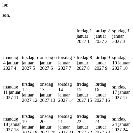
lør.
søn.
fredag 1
lørdag 2
søndag 3
januar
januar
januar
2027
1
2027
2
2027
3
mandag
tirsdag 5
onsdag 6
torsdag 7
fredag 8
lørdag 9
søndag
4 januar
januar
januar
januar
januar
januar
10 januar
2027
4
2027
5
2027
6
2027
7
2027
8
2027
9
2027
10
tirsdag
onsdag
torsdag
fredag
lørdag
mandag
søndag
12
13
14
15
16
11 januar
17 januar
januar
januar
januar
januar
januar
2027
11
2027
17
2027
12
2027
13
2027
14
2027
15
2027
16
tirsdag
onsdag
torsdag
fredag
lørdag
mandag
søndag
19
20
21
22
23
18 januar
24 januar
januar
januar
januar
januar
januar
2027
18
2027
24
2027
19
2027
20
2027
21
2027
22
2027
23