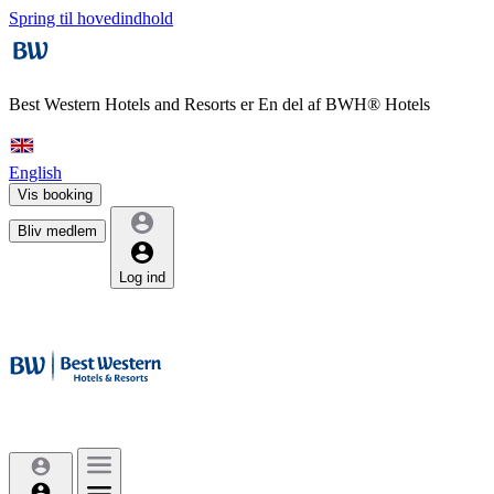
Spring til hovedindhold
Best Western Hotels and Resorts er
En del af BWH® Hotels
English
Vis booking
Bliv medlem
Log ind