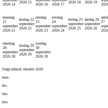
2026
15
2026
18
2026
19
2026
14
2026
16
2026
17
202
mandag
onsdag
torsdag
søn
tirsdag 22
fredag 25
lørdag 26
21
23
24
27
september
september
september
september
september
september
sept
2026
22
2026
25
2026
26
2026
21
2026
23
2026
24
202
mandag
onsdag
tirsdag 29
28
30
september
september
september
2026
29
2026
28
2026
30
Valgt måned:
oktober 2026
man.
tirs.
ons.
tors.