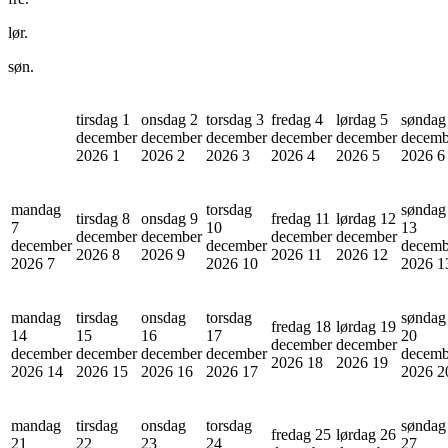
lør.
søn.
tirsdag 1
onsdag 2
torsdag 3
fredag 4
lørdag 5
søndag
december
december
december
december
december
decemb
2026
1
2026
2
2026
3
2026
4
2026
5
2026
6
mandag
torsdag
søndag
tirsdag 8
onsdag 9
fredag 11
lørdag 12
7
10
13
december
december
december
december
december
december
decemb
2026
8
2026
9
2026
11
2026
12
2026
7
2026
10
2026
1
mandag
tirsdag
onsdag
torsdag
søndag
fredag 18
lørdag 19
14
15
16
17
20
december
december
december
december
december
december
decemb
2026
18
2026
19
2026
14
2026
15
2026
16
2026
17
2026
2
mandag
tirsdag
onsdag
torsdag
søndag
fredag 25
lørdag 26
21
22
23
24
27