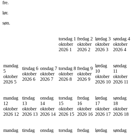
fre.
lør.
søn.
torsdag 1
fredag 2
lørdag 3
søndag 4
oktober
oktober
oktober
oktober
2026
1
2026
2
2026
3
2026
4
mandag
lørdag
søndag
tirsdag 6
onsdag 7
torsdag 8
fredag 9
5
10
11
oktober
oktober
oktober
oktober
oktober
oktober
oktober
2026
6
2026
7
2026
8
2026
9
2026
5
2026
10
2026
11
mandag
tirsdag
onsdag
torsdag
fredag
lørdag
søndag
12
13
14
15
16
17
18
oktober
oktober
oktober
oktober
oktober
oktober
oktober
2026
12
2026
13
2026
14
2026
15
2026
16
2026
17
2026
18
mandag
tirsdag
onsdag
torsdag
fredag
lørdag
søndag