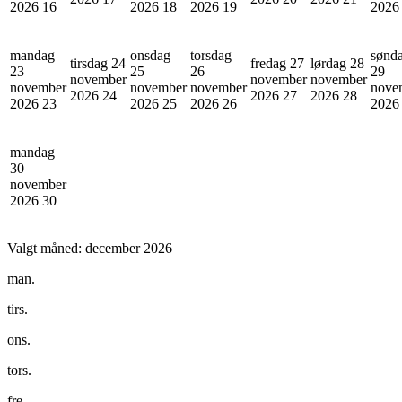
2026
16
2026
18
2026
19
202
mandag
onsdag
torsdag
sønd
tirsdag 24
fredag 27
lørdag 28
23
25
26
29
november
november
november
november
november
november
nove
2026
24
2026
27
2026
28
2026
23
2026
25
2026
26
202
mandag
30
november
2026
30
Valgt måned:
december 2026
man.
tirs.
ons.
tors.
fre.