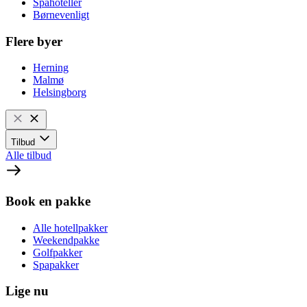
Spahoteller
Børnevenligt
Flere byer
Herning
Malmø
Helsingborg
Tilbud
Alle tilbud
Book en pakke
Alle hotellpakker
Weekendpakke
Golfpakker
Spapakker
Lige nu