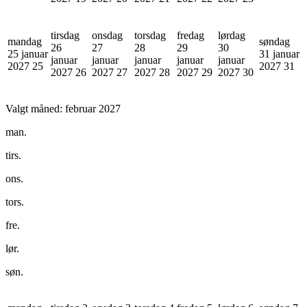
tirsdag
onsdag
torsdag
fredag
lørdag
mandag
søndag
26
27
28
29
30
25 januar
31 januar
januar
januar
januar
januar
januar
2027
25
2027
31
2027
26
2027
27
2027
28
2027
29
2027
30
Valgt måned:
februar 2027
man.
tirs.
ons.
tors.
fre.
lør.
søn.