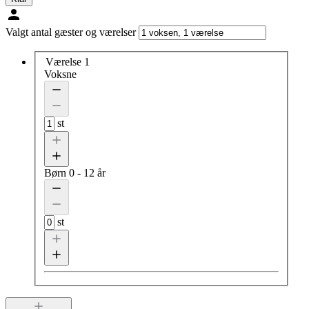
Valgt antal gæster og værelser
Værelse 1
Voksne
st
Børn
0 - 12 år
st