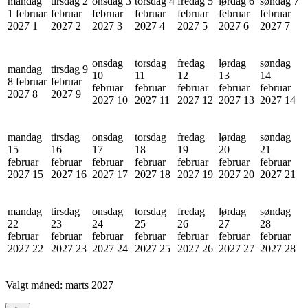
mandag
tirsdag 2
onsdag 3
torsdag 4
fredag 5
lørdag 6
søndag 7
1 februar
februar
februar
februar
februar
februar
februar
2027
1
2027
2
2027
3
2027
4
2027
5
2027
6
2027
7
onsdag
torsdag
fredag
lørdag
søndag
mandag
tirsdag 9
10
11
12
13
14
8 februar
februar
februar
februar
februar
februar
februar
2027
8
2027
9
2027
10
2027
11
2027
12
2027
13
2027
14
mandag
tirsdag
onsdag
torsdag
fredag
lørdag
søndag
15
16
17
18
19
20
21
februar
februar
februar
februar
februar
februar
februar
2027
15
2027
16
2027
17
2027
18
2027
19
2027
20
2027
21
mandag
tirsdag
onsdag
torsdag
fredag
lørdag
søndag
22
23
24
25
26
27
28
februar
februar
februar
februar
februar
februar
februar
2027
22
2027
23
2027
24
2027
25
2027
26
2027
27
2027
28
Valgt måned:
marts 2027