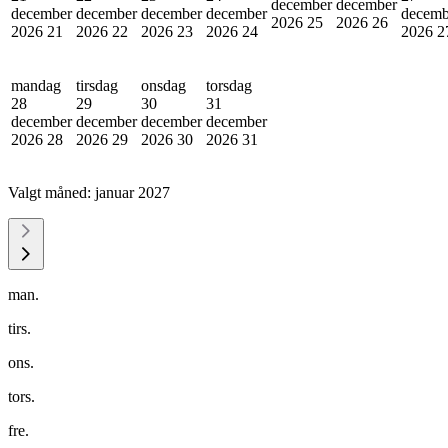
december
december
december
december
december
december
decemb
2026
25
2026
26
2026
21
2026
22
2026
23
2026
24
2026
2
mandag
tirsdag
onsdag
torsdag
28
29
30
31
december
december
december
december
2026
28
2026
29
2026
30
2026
31
Valgt måned:
januar 2027
man.
tirs.
ons.
tors.
fre.