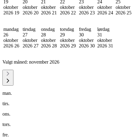
19
20
21
22
23
24
25
oktober
oktober
oktober
oktober
oktober
oktober
oktober
2026
19
2026
20
2026
21
2026
22
2026
23
2026
24
2026
25
mandag
tirsdag
onsdag
torsdag
fredag
lørdag
26
27
28
29
30
31
oktober
oktober
oktober
oktober
oktober
oktober
2026
26
2026
27
2026
28
2026
29
2026
30
2026
31
Valgt måned:
november 2026
man.
tirs.
ons.
tors.
fre.