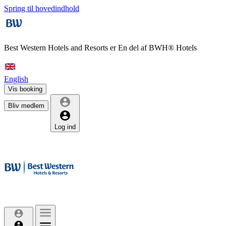
Spring til hovedindhold
Best Western Hotels and Resorts er
En del af BWH® Hotels
English
Vis booking
Bliv medlem
Log ind