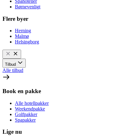
Spahoteller
Børnevenligt
Flere byer
Herning
Malmø
Helsingborg
Tilbud
Alle tilbud
Book en pakke
Alle hotellpakker
Weekendpakke
Golfpakker
Spapakker
Lige nu