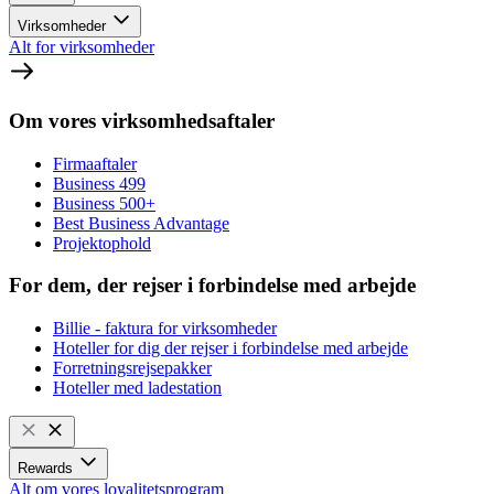
Virksomheder
Alt for virksomheder
Om vores virksomhedsaftaler
Firmaaftaler
Business 499
Business 500+
Best Business Advantage
Projektophold
For dem, der rejser i forbindelse med arbejde
Billie - faktura for virksomheder
Hoteller for dig der rejser i forbindelse med arbejde
Forretningsrejsepakker
Hoteller med ladestation
Rewards
Alt om vores loyalitetsprogram