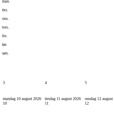
man.
tirs.
ons.
tors.
fre.
lør.
søn.
3
4
5
mandag 10 august 2026
tirsdag 11 august 2026
onsdag 12 august
10
11
12