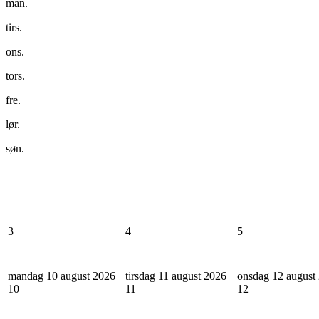
man.
tirs.
ons.
tors.
fre.
lør.
søn.
3
4
5
mandag 10 august 2026
tirsdag 11 august 2026
onsdag 12 august
10
11
12