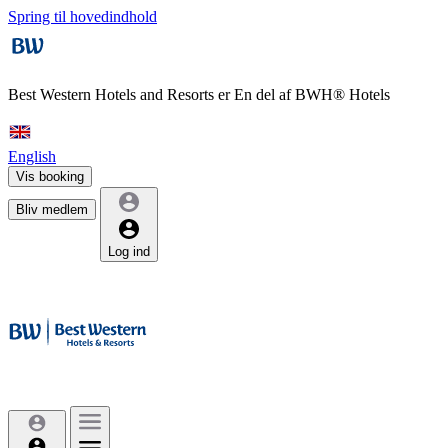
Spring til hovedindhold
Best Western Hotels and Resorts er
En del af BWH® Hotels
English
Vis booking
Bliv medlem
Log ind