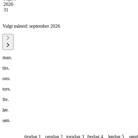
2026
31
Valgt måned:
september 2026
man.
tirs.
ons.
tors.
fre.
lør.
søn.
tirsdag 1
onsdag 2
torsdag 3
fredag 4
lørdag 5
sønd