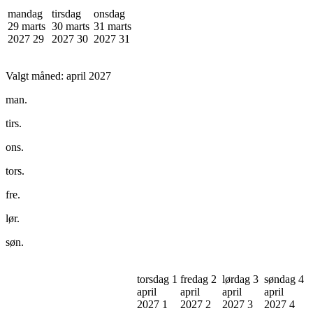
mandag
tirsdag
onsdag
29 marts
30 marts
31 marts
2027
29
2027
30
2027
31
Valgt måned:
april 2027
man.
tirs.
ons.
tors.
fre.
lør.
søn.
torsdag 1
fredag 2
lørdag 3
søndag 4
april
april
april
april
2027
1
2027
2
2027
3
2027
4