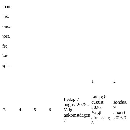
man.
tirs.
ons.
tors.
fre.
lør.
søn.
1
2
lørdag 8
fredag 7
august
søndag
august 2026 -
2026 -
9
3
4
5
6
Valgt
Valgt
august
ankomstdagen
afrejsedag
2026
9
7
8