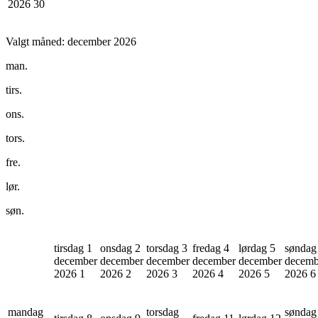
2026
30
Valgt måned:
december 2026
man.
tirs.
ons.
tors.
fre.
lør.
søn.
tirsdag 1
onsdag 2
torsdag 3
fredag 4
lørdag 5
søndag
december
december
december
december
december
decemb
2026
1
2026
2
2026
3
2026
4
2026
5
2026
6
mandag
torsdag
søndag