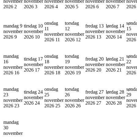
november
november
november
november
november
november
nove
2026
2
2026
3
2026
4
2026
5
2026
6
2026
7
202
onsdag
torsdag
sønd
mandag 9
tirsdag 10
fredag 13
lørdag 14
11
12
15
november
november
november
november
november
november
nove
2026
9
2026
10
2026
13
2026
14
2026
11
2026
12
202
mandag
onsdag
torsdag
sønd
tirsdag 17
fredag 20
lørdag 21
16
18
19
22
november
november
november
november
november
november
nove
2026
17
2026
20
2026
21
2026
16
2026
18
2026
19
202
mandag
onsdag
torsdag
sønd
tirsdag 24
fredag 27
lørdag 28
23
25
26
29
november
november
november
november
november
november
nove
2026
24
2026
27
2026
28
2026
23
2026
25
2026
26
202
mandag
30
november