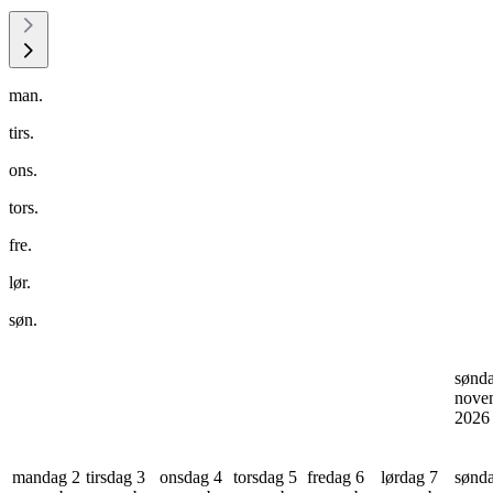
man.
tirs.
ons.
tors.
fre.
lør.
søn.
sønd
nove
202
mandag 2
tirsdag 3
onsdag 4
torsdag 5
fredag 6
lørdag 7
sønd