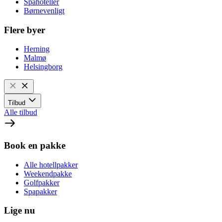
Spahoteller
Børnevenligt
Flere byer
Herning
Malmø
Helsingborg
Tilbud
Alle tilbud
Book en pakke
Alle hotellpakker
Weekendpakke
Golfpakker
Spapakker
Lige nu