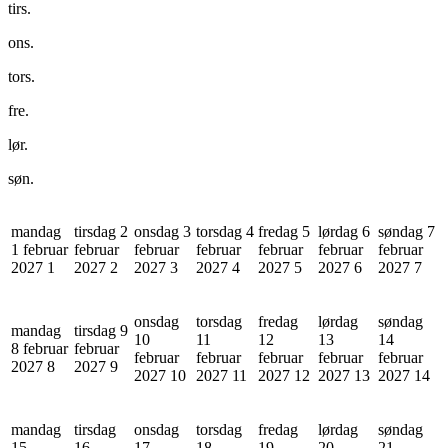
tirs.
ons.
tors.
fre.
lør.
søn.
mandag
tirsdag 2
onsdag 3
torsdag 4
fredag 5
lørdag 6
søndag 7
1 februar
februar
februar
februar
februar
februar
februar
2027
1
2027
2
2027
3
2027
4
2027
5
2027
6
2027
7
onsdag
torsdag
fredag
lørdag
søndag
mandag
tirsdag 9
10
11
12
13
14
8 februar
februar
februar
februar
februar
februar
februar
2027
8
2027
9
2027
10
2027
11
2027
12
2027
13
2027
14
mandag
tirsdag
onsdag
torsdag
fredag
lørdag
søndag
15
16
17
18
19
20
21