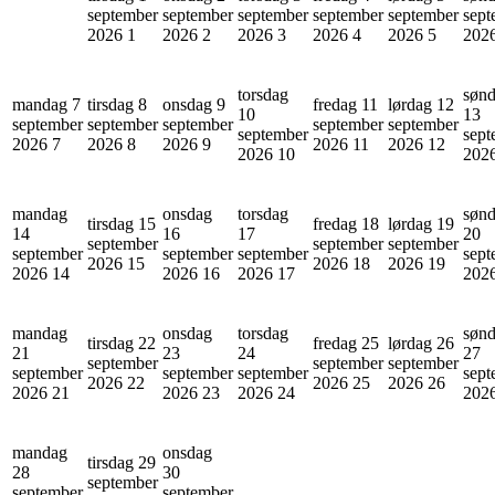
september
september
september
september
september
sept
2026
1
2026
2
2026
3
2026
4
2026
5
202
torsdag
søn
mandag 7
tirsdag 8
onsdag 9
fredag 11
lørdag 12
10
13
september
september
september
september
september
september
sept
2026
7
2026
8
2026
9
2026
11
2026
12
2026
10
202
mandag
onsdag
torsdag
søn
tirsdag 15
fredag 18
lørdag 19
14
16
17
20
september
september
september
september
september
september
sept
2026
15
2026
18
2026
19
2026
14
2026
16
2026
17
202
mandag
onsdag
torsdag
søn
tirsdag 22
fredag 25
lørdag 26
21
23
24
27
september
september
september
september
september
september
sept
2026
22
2026
25
2026
26
2026
21
2026
23
2026
24
202
mandag
onsdag
tirsdag 29
28
30
september
september
september