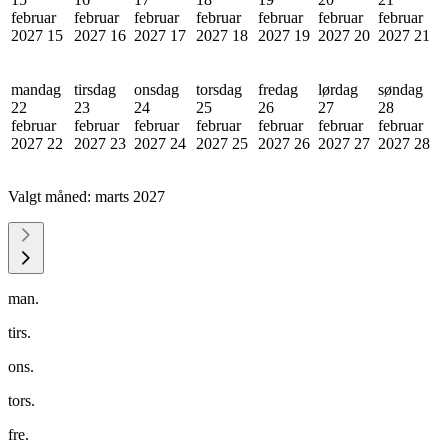
februar
februar
februar
februar
februar
februar
februar
2027
15
2027
16
2027
17
2027
18
2027
19
2027
20
2027
21
mandag
tirsdag
onsdag
torsdag
fredag
lørdag
søndag
22
23
24
25
26
27
28
februar
februar
februar
februar
februar
februar
februar
2027
22
2027
23
2027
24
2027
25
2027
26
2027
27
2027
28
Valgt måned:
marts 2027
man.
tirs.
ons.
tors.
fre.