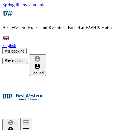
Spring til hovedindhold
Best Western Hotels and Resorts er
En del af BWH® Hotels
English
Vis booking
Bliv medlem
Log ind