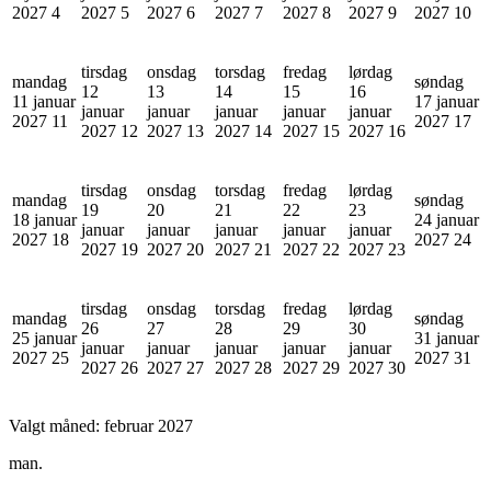
2027
4
2027
5
2027
6
2027
7
2027
8
2027
9
2027
10
tirsdag
onsdag
torsdag
fredag
lørdag
mandag
søndag
12
13
14
15
16
11 januar
17 januar
januar
januar
januar
januar
januar
2027
11
2027
17
2027
12
2027
13
2027
14
2027
15
2027
16
tirsdag
onsdag
torsdag
fredag
lørdag
mandag
søndag
19
20
21
22
23
18 januar
24 januar
januar
januar
januar
januar
januar
2027
18
2027
24
2027
19
2027
20
2027
21
2027
22
2027
23
tirsdag
onsdag
torsdag
fredag
lørdag
mandag
søndag
26
27
28
29
30
25 januar
31 januar
januar
januar
januar
januar
januar
2027
25
2027
31
2027
26
2027
27
2027
28
2027
29
2027
30
Valgt måned:
februar 2027
man.