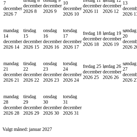
tirsdag 8
onsdag 9
fredag 11
lørdag 12
7
10
13
december
december
december
december
december
december
decemb
2026
8
2026
9
2026
11
2026
12
2026
7
2026
10
2026
1
mandag
tirsdag
onsdag
torsdag
søndag
fredag 18
lørdag 19
14
15
16
17
20
december
december
december
december
december
december
decemb
2026
18
2026
19
2026
14
2026
15
2026
16
2026
17
2026
2
mandag
tirsdag
onsdag
torsdag
søndag
fredag 25
lørdag 26
21
22
23
24
27
december
december
december
december
december
december
decemb
2026
25
2026
26
2026
21
2026
22
2026
23
2026
24
2026
2
mandag
tirsdag
onsdag
torsdag
28
29
30
31
december
december
december
december
2026
28
2026
29
2026
30
2026
31
Valgt måned:
januar 2027