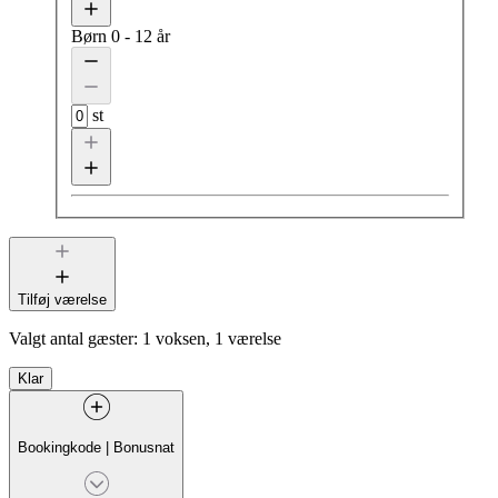
Børn
0 - 12 år
st
Tilføj værelse
Valgt antal gæster:
1 voksen, 1 værelse
Klar
Bookingkode
|
Bonusnat