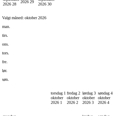
2026
29
2026
28
2026
30
Valgt måned:
oktober 2026
man.
tirs.
ons.
tors.
fre.
lør.
søn.
torsdag 1
fredag 2
lørdag 3
søndag 4
oktober
oktober
oktober
oktober
2026
1
2026
2
2026
3
2026
4