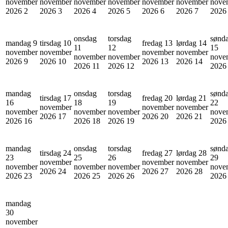
november
november
november
november
november
november
nove
2026
2
2026
3
2026
4
2026
5
2026
6
2026
7
202
onsdag
torsdag
sønd
mandag 9
tirsdag 10
fredag 13
lørdag 14
11
12
15
november
november
november
november
november
november
nove
2026
9
2026
10
2026
13
2026
14
2026
11
2026
12
202
mandag
onsdag
torsdag
sønd
tirsdag 17
fredag 20
lørdag 21
16
18
19
22
november
november
november
november
november
november
nove
2026
17
2026
20
2026
21
2026
16
2026
18
2026
19
202
mandag
onsdag
torsdag
sønd
tirsdag 24
fredag 27
lørdag 28
23
25
26
29
november
november
november
november
november
november
nove
2026
24
2026
27
2026
28
2026
23
2026
25
2026
26
202
mandag
30
november