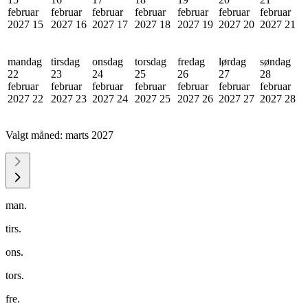
februar
februar
februar
februar
februar
februar
februar
2027
15
2027
16
2027
17
2027
18
2027
19
2027
20
2027
21
mandag
tirsdag
onsdag
torsdag
fredag
lørdag
søndag
22
23
24
25
26
27
28
februar
februar
februar
februar
februar
februar
februar
2027
22
2027
23
2027
24
2027
25
2027
26
2027
27
2027
28
Valgt måned:
marts 2027
man.
tirs.
ons.
tors.
fre.