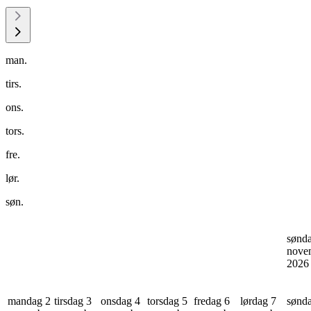
man.
tirs.
ons.
tors.
fre.
lør.
søn.
sønd
nove
202
mandag 2
tirsdag 3
onsdag 4
torsdag 5
fredag 6
lørdag 7
sønd