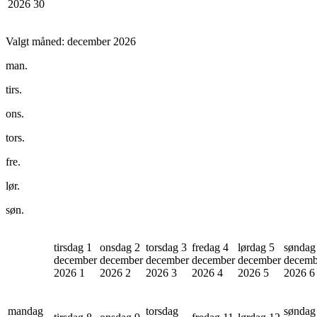
2026
30
Valgt måned:
december 2026
man.
tirs.
ons.
tors.
fre.
lør.
søn.
tirsdag 1
onsdag 2
torsdag 3
fredag 4
lørdag 5
søndag
december
december
december
december
december
decemb
2026
1
2026
2
2026
3
2026
4
2026
5
2026
6
mandag
torsdag
søndag