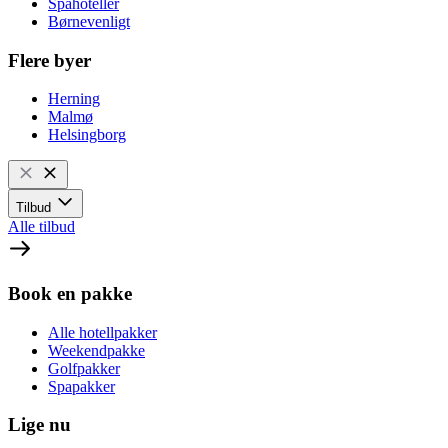
Spahoteller
Børnevenligt
Flere byer
Herning
Malmø
Helsingborg
Tilbud
Alle tilbud
Book en pakke
Alle hotellpakker
Weekendpakke
Golfpakker
Spapakker
Lige nu