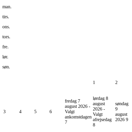
man.
tirs.
ons.
tors.
fre.
lør.
søn.
1
2
lørdag 8
fredag 7
august
søndag
august 2026 -
2026 -
9
3
4
5
6
Valgt
Valgt
august
ankomstdagen
afrejsedag
2026
9
7
8