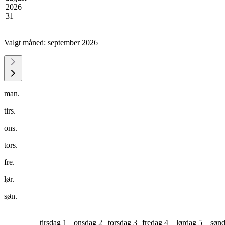
2026
31
Valgt måned:
september 2026
man.
tirs.
ons.
tors.
fre.
lør.
søn.
tirsdag 1
onsdag 2
torsdag 3
fredag 4
lørdag 5
sønd