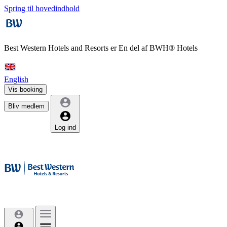
Spring til hovedindhold
Best Western Hotels and Resorts er
En del af BWH® Hotels
English
Vis booking
Bliv medlem
Log ind