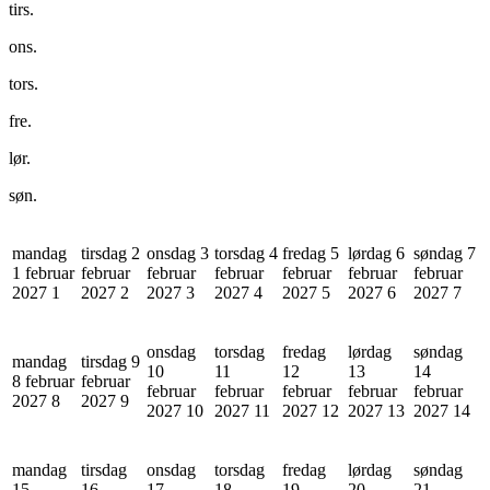
tirs.
ons.
tors.
fre.
lør.
søn.
mandag
tirsdag 2
onsdag 3
torsdag 4
fredag 5
lørdag 6
søndag 7
1 februar
februar
februar
februar
februar
februar
februar
2027
1
2027
2
2027
3
2027
4
2027
5
2027
6
2027
7
onsdag
torsdag
fredag
lørdag
søndag
mandag
tirsdag 9
10
11
12
13
14
8 februar
februar
februar
februar
februar
februar
februar
2027
8
2027
9
2027
10
2027
11
2027
12
2027
13
2027
14
mandag
tirsdag
onsdag
torsdag
fredag
lørdag
søndag
15
16
17
18
19
20
21