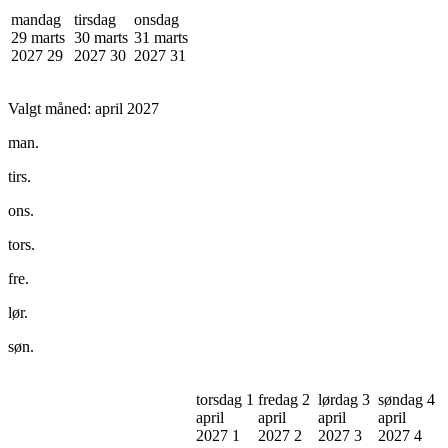
mandag
tirsdag
onsdag
29 marts
30 marts
31 marts
2027
29
2027
30
2027
31
Valgt måned:
april 2027
man.
tirs.
ons.
tors.
fre.
lør.
søn.
torsdag 1
fredag 2
lørdag 3
søndag 4
april
april
april
april
2027
1
2027
2
2027
3
2027
4