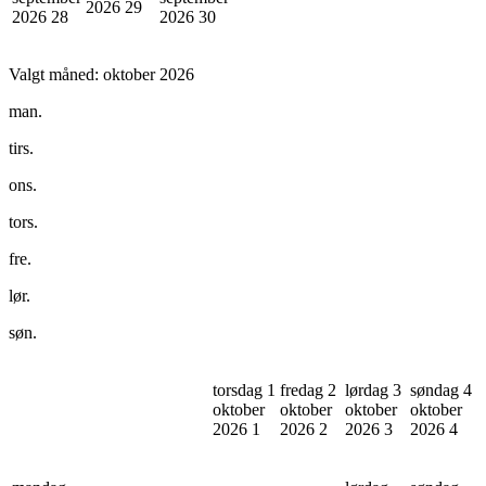
2026
29
2026
28
2026
30
Valgt måned:
oktober 2026
man.
tirs.
ons.
tors.
fre.
lør.
søn.
torsdag 1
fredag 2
lørdag 3
søndag 4
oktober
oktober
oktober
oktober
2026
1
2026
2
2026
3
2026
4