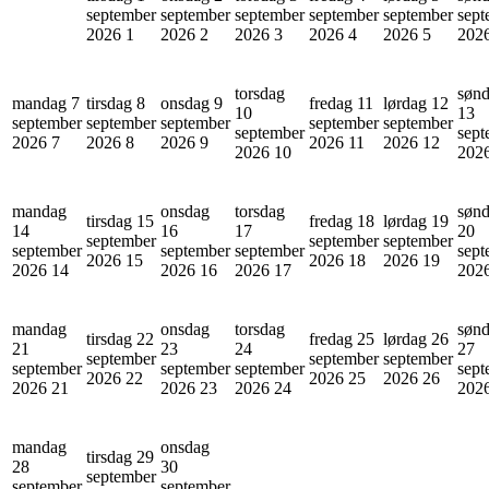
september
september
september
september
september
sept
2026
1
2026
2
2026
3
2026
4
2026
5
202
torsdag
søn
mandag 7
tirsdag 8
onsdag 9
fredag 11
lørdag 12
10
13
september
september
september
september
september
september
sept
2026
7
2026
8
2026
9
2026
11
2026
12
2026
10
202
mandag
onsdag
torsdag
søn
tirsdag 15
fredag 18
lørdag 19
14
16
17
20
september
september
september
september
september
september
sept
2026
15
2026
18
2026
19
2026
14
2026
16
2026
17
202
mandag
onsdag
torsdag
søn
tirsdag 22
fredag 25
lørdag 26
21
23
24
27
september
september
september
september
september
september
sept
2026
22
2026
25
2026
26
2026
21
2026
23
2026
24
202
mandag
onsdag
tirsdag 29
28
30
september
september
september