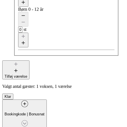
Børn
0 - 12 år
st
Tilføj værelse
Valgt antal gæster:
1 voksen, 1 værelse
Klar
Bookingkode
|
Bonusnat