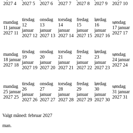
2027
4
2027
5
2027
6
2027
7
2027
8
2027
9
2027
10
tirsdag
onsdag
torsdag
fredag
lørdag
mandag
søndag
12
13
14
15
16
11 januar
17 januar
januar
januar
januar
januar
januar
2027
11
2027
17
2027
12
2027
13
2027
14
2027
15
2027
16
tirsdag
onsdag
torsdag
fredag
lørdag
mandag
søndag
19
20
21
22
23
18 januar
24 januar
januar
januar
januar
januar
januar
2027
18
2027
24
2027
19
2027
20
2027
21
2027
22
2027
23
tirsdag
onsdag
torsdag
fredag
lørdag
mandag
søndag
26
27
28
29
30
25 januar
31 januar
januar
januar
januar
januar
januar
2027
25
2027
31
2027
26
2027
27
2027
28
2027
29
2027
30
Valgt måned:
februar 2027
man.