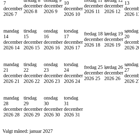
tirsdag 8
onsdag 9
fredag 11
lørdag 12
7
10
13
december
december
december
december
december
december
decemb
2026
8
2026
9
2026
11
2026
12
2026
7
2026
10
2026
1
mandag
tirsdag
onsdag
torsdag
søndag
fredag 18
lørdag 19
14
15
16
17
20
december
december
december
december
december
december
decemb
2026
18
2026
19
2026
14
2026
15
2026
16
2026
17
2026
2
mandag
tirsdag
onsdag
torsdag
søndag
fredag 25
lørdag 26
21
22
23
24
27
december
december
december
december
december
december
decemb
2026
25
2026
26
2026
21
2026
22
2026
23
2026
24
2026
2
mandag
tirsdag
onsdag
torsdag
28
29
30
31
december
december
december
december
2026
28
2026
29
2026
30
2026
31
Valgt måned:
januar 2027