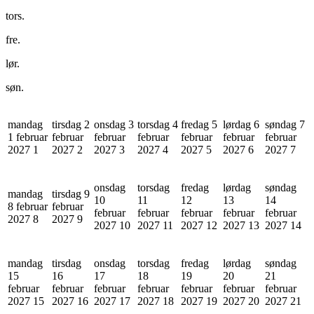
tors.
fre.
lør.
søn.
mandag
tirsdag 2
onsdag 3
torsdag 4
fredag 5
lørdag 6
søndag 7
1 februar
februar
februar
februar
februar
februar
februar
2027
1
2027
2
2027
3
2027
4
2027
5
2027
6
2027
7
onsdag
torsdag
fredag
lørdag
søndag
mandag
tirsdag 9
10
11
12
13
14
8 februar
februar
februar
februar
februar
februar
februar
2027
8
2027
9
2027
10
2027
11
2027
12
2027
13
2027
14
mandag
tirsdag
onsdag
torsdag
fredag
lørdag
søndag
15
16
17
18
19
20
21
februar
februar
februar
februar
februar
februar
februar
2027
15
2027
16
2027
17
2027
18
2027
19
2027
20
2027
21