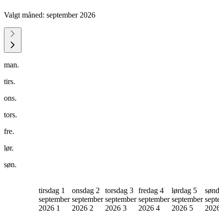
Valgt måned:
september 2026
man.
tirs.
ons.
tors.
fre.
lør.
søn.
tirsdag 1
onsdag 2
torsdag 3
fredag 4
lørdag 5
sønd
september
september
september
september
september
sept
2026
1
2026
2
2026
3
2026
4
2026
5
202