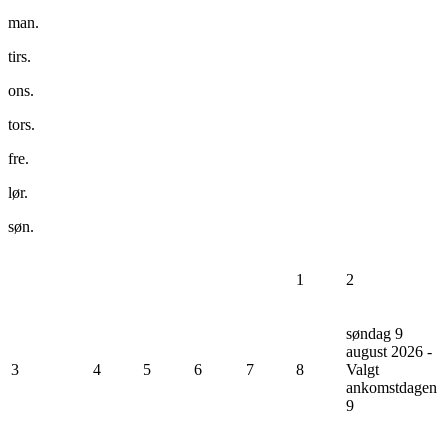
man.
tirs.
ons.
tors.
fre.
lør.
søn.
1
2
søndag 9
august 2026 -
3
4
5
6
7
8
Valgt
ankomstdagen
9