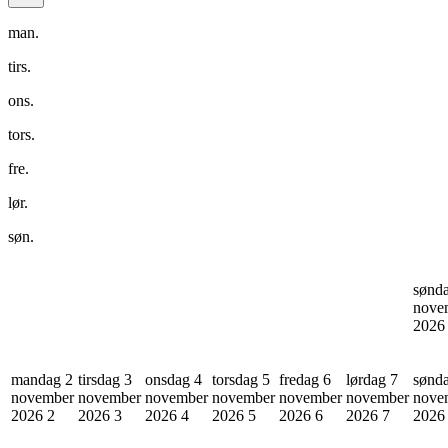
man.
tirs.
ons.
tors.
fre.
lør.
søn.
sønd
nove
202
mandag 2
tirsdag 3
onsdag 4
torsdag 5
fredag 6
lørdag 7
sønd
november
november
november
november
november
november
nove
2026
2
2026
3
2026
4
2026
5
2026
6
2026
7
202