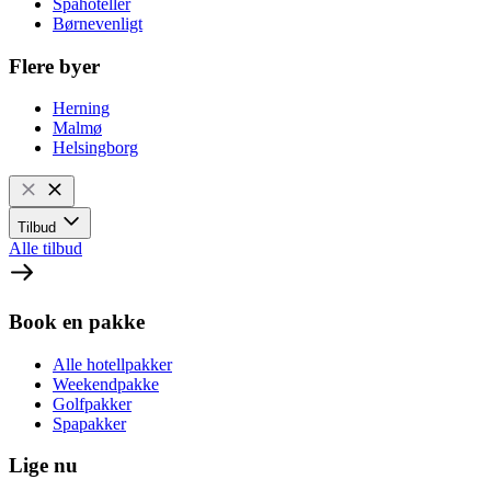
Spahoteller
Børnevenligt
Flere byer
Herning
Malmø
Helsingborg
Tilbud
Alle tilbud
Book en pakke
Alle hotellpakker
Weekendpakke
Golfpakker
Spapakker
Lige nu