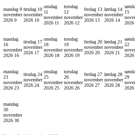
onsdag
torsdag
sønd
mandag 9
tirsdag 10
fredag 13
lørdag 14
11
12
15
november
november
november
november
november
november
nove
2026
9
2026
10
2026
13
2026
14
2026
11
2026
12
202
mandag
onsdag
torsdag
sønd
tirsdag 17
fredag 20
lørdag 21
16
18
19
22
november
november
november
november
november
november
nove
2026
17
2026
20
2026
21
2026
16
2026
18
2026
19
202
mandag
onsdag
torsdag
sønd
tirsdag 24
fredag 27
lørdag 28
23
25
26
29
november
november
november
november
november
november
nove
2026
24
2026
27
2026
28
2026
23
2026
25
2026
26
202
mandag
30
november
2026
30