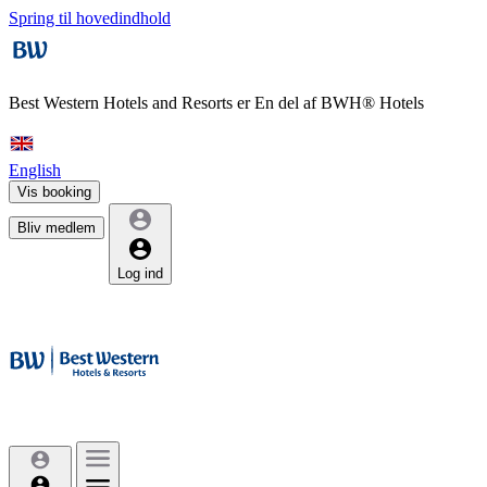
Spring til hovedindhold
Best Western Hotels and Resorts er
En del af BWH® Hotels
English
Vis booking
Bliv medlem
Log ind