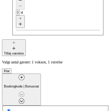
st
Tilføj værelse
Valgt antal gæster:
1 voksen, 1 værelse
Klar
Bookingkode
|
Bonusnat