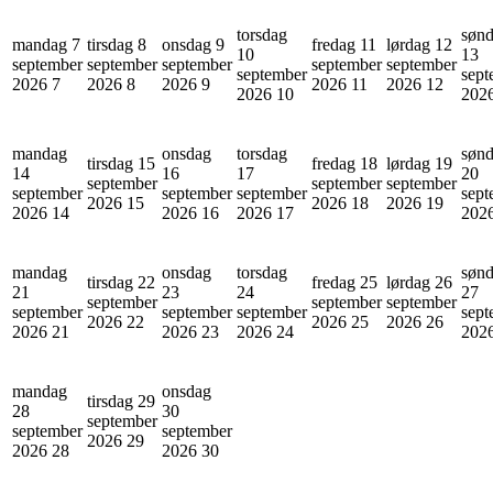
torsdag
søn
mandag 7
tirsdag 8
onsdag 9
fredag 11
lørdag 12
10
13
september
september
september
september
september
september
sept
2026
7
2026
8
2026
9
2026
11
2026
12
2026
10
202
mandag
onsdag
torsdag
søn
tirsdag 15
fredag 18
lørdag 19
14
16
17
20
september
september
september
september
september
september
sept
2026
15
2026
18
2026
19
2026
14
2026
16
2026
17
202
mandag
onsdag
torsdag
søn
tirsdag 22
fredag 25
lørdag 26
21
23
24
27
september
september
september
september
september
september
sept
2026
22
2026
25
2026
26
2026
21
2026
23
2026
24
202
mandag
onsdag
tirsdag 29
28
30
september
september
september
2026
29
2026
28
2026
30