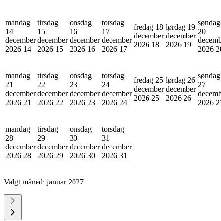
mandag
tirsdag
onsdag
torsdag
søndag
fredag 18
lørdag 19
14
15
16
17
20
december
december
december
december
december
december
decemb
2026
18
2026
19
2026
14
2026
15
2026
16
2026
17
2026
2
mandag
tirsdag
onsdag
torsdag
søndag
fredag 25
lørdag 26
21
22
23
24
27
december
december
december
december
december
december
decemb
2026
25
2026
26
2026
21
2026
22
2026
23
2026
24
2026
2
mandag
tirsdag
onsdag
torsdag
28
29
30
31
december
december
december
december
2026
28
2026
29
2026
30
2026
31
Valgt måned:
januar 2027