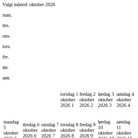
Valgt måned:
oktober 2026
man.
tirs.
ons.
tors.
fre.
lør.
søn.
torsdag 1
fredag 2
lørdag 3
søndag 4
oktober
oktober
oktober
oktober
2026
1
2026
2
2026
3
2026
4
mandag
lørdag
søndag
tirsdag 6
onsdag 7
torsdag 8
fredag 9
5
10
11
oktober
oktober
oktober
oktober
oktober
oktober
oktober
2026
6
2026
7
2026
8
2026
9