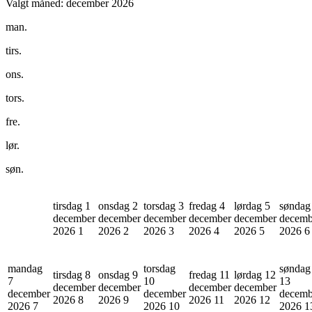
Valgt måned:
december 2026
man.
tirs.
ons.
tors.
fre.
lør.
søn.
tirsdag 1
onsdag 2
torsdag 3
fredag 4
lørdag 5
søndag
december
december
december
december
december
decemb
2026
1
2026
2
2026
3
2026
4
2026
5
2026
6
mandag
torsdag
søndag
tirsdag 8
onsdag 9
fredag 11
lørdag 12
7
10
13
december
december
december
december
december
december
decemb
2026
8
2026
9
2026
11
2026
12
2026
7
2026
10
2026
1