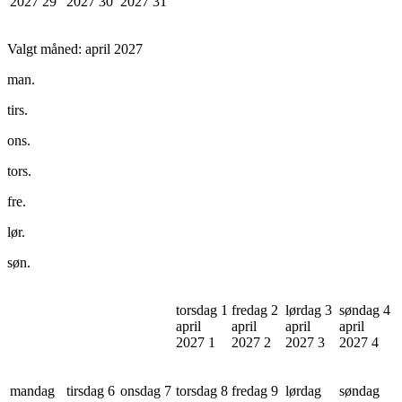
2027
29
2027
30
2027
31
Valgt måned:
april 2027
man.
tirs.
ons.
tors.
fre.
lør.
søn.
torsdag 1
fredag 2
lørdag 3
søndag 4
april
april
april
april
2027
1
2027
2
2027
3
2027
4
mandag
tirsdag 6
onsdag 7
torsdag 8
fredag 9
lørdag
søndag