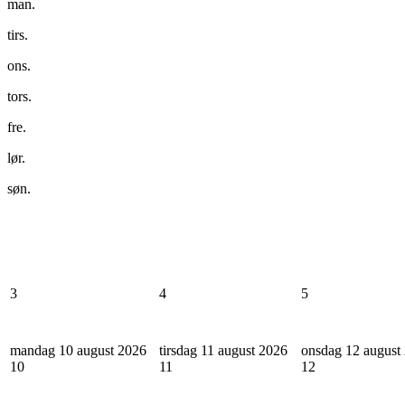
man.
tirs.
ons.
tors.
fre.
lør.
søn.
3
4
5
mandag 10 august 2026
tirsdag 11 august 2026
onsdag 12 august
10
11
12