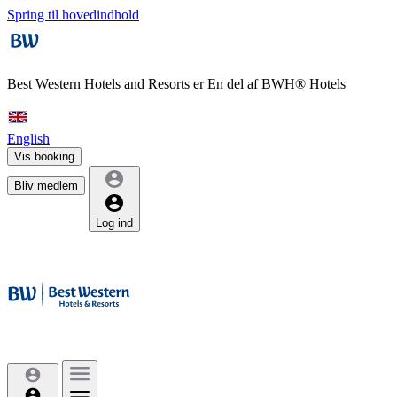
Spring til hovedindhold
Best Western Hotels and Resorts er
En del af BWH® Hotels
English
Vis booking
Bliv medlem
Log ind