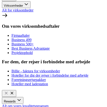
Virksomheder
Alt for virksomheder
Om vores virksomhedsaftaler
Firmaaftaler
Business 499
Business 500+
Best Business Advantage
Projektophold
For dem, der rejser i forbindelse med arbejde
Billie - faktura for virksomheder
Hoteller for dig der rejser i forbindelse med arbejde
Forretningsrejsepakker
Hoteller med ladestation
Rewards
Alt om vores loyalitetsprogram