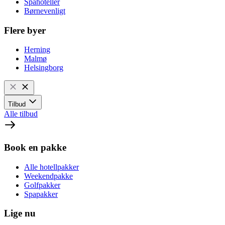
Spahoteller
Børnevenligt
Flere byer
Herning
Malmø
Helsingborg
Tilbud
Alle tilbud
Book en pakke
Alle hotellpakker
Weekendpakke
Golfpakker
Spapakker
Lige nu