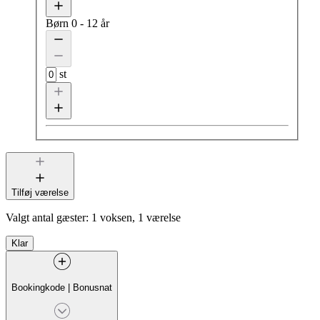
Børn
0 - 12 år
st
Tilføj værelse
Valgt antal gæster:
1 voksen, 1 værelse
Klar
Bookingkode
|
Bonusnat