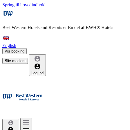
Spring til hovedindhold
Best Western Hotels and Resorts er
En del af BWH® Hotels
English
Vis booking
Bliv medlem
Log ind