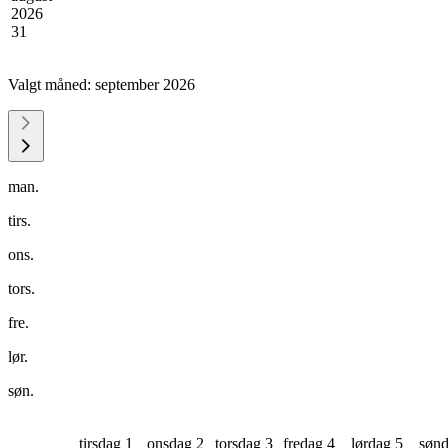
2026
31
Valgt måned:
september 2026
man.
tirs.
ons.
tors.
fre.
lør.
søn.
tirsdag 1
onsdag 2
torsdag 3
fredag 4
lørdag 5
sønd