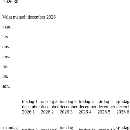
2026
30
Valgt måned:
december 2026
man.
tirs.
ons.
tors.
fre.
lør.
søn.
tirsdag 1
onsdag 2
torsdag 3
fredag 4
lørdag 5
søndag
december
december
december
december
december
decemb
2026
1
2026
2
2026
3
2026
4
2026
5
2026
6
mandag
torsdag
søndag