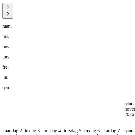
man.
tirs.
ons.
tors.
fre.
lør.
søn.
sønd
nove
202
mandag 2
tirsdag 3
onsdag 4
torsdag 5
fredag 6
lørdag 7
sønd