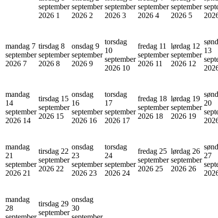
september
september
september
september
september
sept
2026
1
2026
2
2026
3
2026
4
2026
5
202
torsdag
søn
mandag 7
tirsdag 8
onsdag 9
fredag 11
lørdag 12
10
13
september
september
september
september
september
september
sept
2026
7
2026
8
2026
9
2026
11
2026
12
2026
10
202
mandag
onsdag
torsdag
søn
tirsdag 15
fredag 18
lørdag 19
14
16
17
20
september
september
september
september
september
september
sept
2026
15
2026
18
2026
19
2026
14
2026
16
2026
17
202
mandag
onsdag
torsdag
søn
tirsdag 22
fredag 25
lørdag 26
21
23
24
27
september
september
september
september
september
september
sept
2026
22
2026
25
2026
26
2026
21
2026
23
2026
24
202
mandag
onsdag
tirsdag 29
28
30
september
september
september