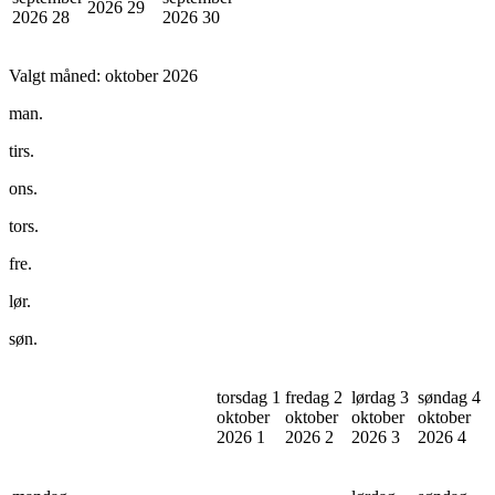
2026
29
2026
28
2026
30
Valgt måned:
oktober 2026
man.
tirs.
ons.
tors.
fre.
lør.
søn.
torsdag 1
fredag 2
lørdag 3
søndag 4
oktober
oktober
oktober
oktober
2026
1
2026
2
2026
3
2026
4