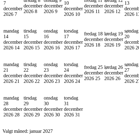
tirsdag 8
onsdag 9
fredag 11
lørdag 12
7
10
13
december
december
december
december
december
december
decemb
2026
8
2026
9
2026
11
2026
12
2026
7
2026
10
2026
1
mandag
tirsdag
onsdag
torsdag
søndag
fredag 18
lørdag 19
14
15
16
17
20
december
december
december
december
december
december
decemb
2026
18
2026
19
2026
14
2026
15
2026
16
2026
17
2026
2
mandag
tirsdag
onsdag
torsdag
søndag
fredag 25
lørdag 26
21
22
23
24
27
december
december
december
december
december
december
decemb
2026
25
2026
26
2026
21
2026
22
2026
23
2026
24
2026
2
mandag
tirsdag
onsdag
torsdag
28
29
30
31
december
december
december
december
2026
28
2026
29
2026
30
2026
31
Valgt måned:
januar 2027