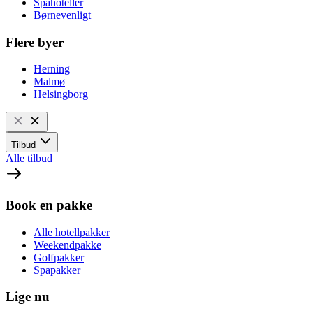
Spahoteller
Børnevenligt
Flere byer
Herning
Malmø
Helsingborg
Tilbud
Alle tilbud
Book en pakke
Alle hotellpakker
Weekendpakke
Golfpakker
Spapakker
Lige nu