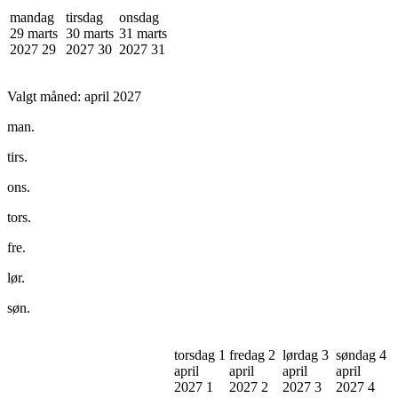
mandag
tirsdag
onsdag
29 marts
30 marts
31 marts
2027
29
2027
30
2027
31
Valgt måned:
april 2027
man.
tirs.
ons.
tors.
fre.
lør.
søn.
torsdag 1
fredag 2
lørdag 3
søndag 4
april
april
april
april
2027
1
2027
2
2027
3
2027
4