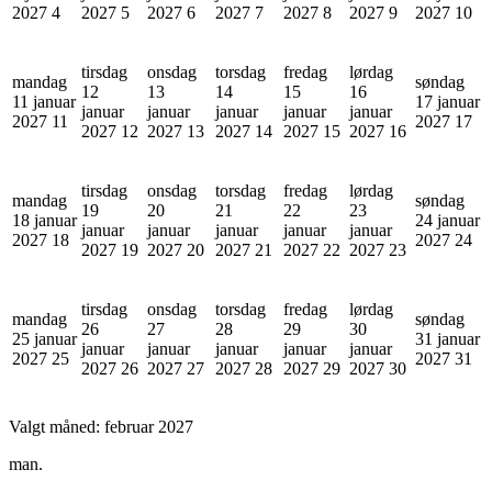
2027
4
2027
5
2027
6
2027
7
2027
8
2027
9
2027
10
tirsdag
onsdag
torsdag
fredag
lørdag
mandag
søndag
12
13
14
15
16
11 januar
17 januar
januar
januar
januar
januar
januar
2027
11
2027
17
2027
12
2027
13
2027
14
2027
15
2027
16
tirsdag
onsdag
torsdag
fredag
lørdag
mandag
søndag
19
20
21
22
23
18 januar
24 januar
januar
januar
januar
januar
januar
2027
18
2027
24
2027
19
2027
20
2027
21
2027
22
2027
23
tirsdag
onsdag
torsdag
fredag
lørdag
mandag
søndag
26
27
28
29
30
25 januar
31 januar
januar
januar
januar
januar
januar
2027
25
2027
31
2027
26
2027
27
2027
28
2027
29
2027
30
Valgt måned:
februar 2027
man.