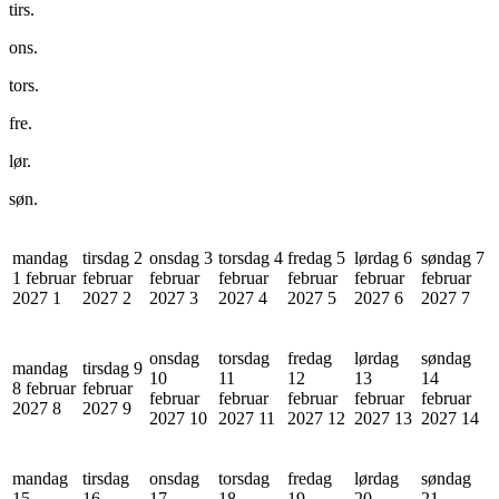
tirs.
ons.
tors.
fre.
lør.
søn.
mandag
tirsdag 2
onsdag 3
torsdag 4
fredag 5
lørdag 6
søndag 7
1 februar
februar
februar
februar
februar
februar
februar
2027
1
2027
2
2027
3
2027
4
2027
5
2027
6
2027
7
onsdag
torsdag
fredag
lørdag
søndag
mandag
tirsdag 9
10
11
12
13
14
8 februar
februar
februar
februar
februar
februar
februar
2027
8
2027
9
2027
10
2027
11
2027
12
2027
13
2027
14
mandag
tirsdag
onsdag
torsdag
fredag
lørdag
søndag
15
16
17
18
19
20
21