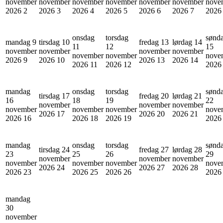
november
november
november
november
november
november
nove
2026
2
2026
3
2026
4
2026
5
2026
6
2026
7
202
onsdag
torsdag
sønd
mandag 9
tirsdag 10
fredag 13
lørdag 14
11
12
15
november
november
november
november
november
november
nove
2026
9
2026
10
2026
13
2026
14
2026
11
2026
12
202
mandag
onsdag
torsdag
sønd
tirsdag 17
fredag 20
lørdag 21
16
18
19
22
november
november
november
november
november
november
nove
2026
17
2026
20
2026
21
2026
16
2026
18
2026
19
202
mandag
onsdag
torsdag
sønd
tirsdag 24
fredag 27
lørdag 28
23
25
26
29
november
november
november
november
november
november
nove
2026
24
2026
27
2026
28
2026
23
2026
25
2026
26
202
mandag
30
november