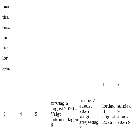
man.
tirs.
ons.
tors.
fre.
lør.
søn.
1
2
fredag 7
torsdag 6
august
lørdag
søndag
august 2026 -
2026 -
8
9
3
4
5
Valgt
Valgt
august
august
ankomstdagen
afrejsedag
2026
8
2026
9
6
7