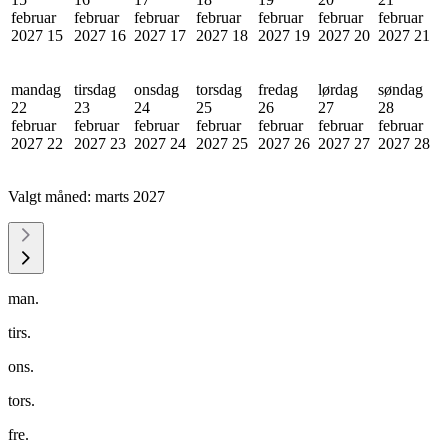
februar
februar
februar
februar
februar
februar
februar
2027
15
2027
16
2027
17
2027
18
2027
19
2027
20
2027
21
mandag
tirsdag
onsdag
torsdag
fredag
lørdag
søndag
22
23
24
25
26
27
28
februar
februar
februar
februar
februar
februar
februar
2027
22
2027
23
2027
24
2027
25
2027
26
2027
27
2027
28
Valgt måned:
marts 2027
man.
tirs.
ons.
tors.
fre.