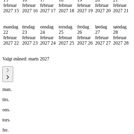
februar
februar
februar
februar
februar
februar
februar
2027
15
2027
16
2027
17
2027
18
2027
19
2027
20
2027
21
mandag
tirsdag
onsdag
torsdag
fredag
lørdag
søndag
22
23
24
25
26
27
28
februar
februar
februar
februar
februar
februar
februar
2027
22
2027
23
2027
24
2027
25
2027
26
2027
27
2027
28
Valgt måned:
marts 2027
man.
tirs.
ons.
tors.
fre.