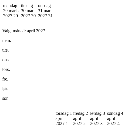
mandag
tirsdag
onsdag
29 marts
30 marts
31 marts
2027
29
2027
30
2027
31
Valgt måned:
april 2027
man.
tirs.
ons.
tors.
fre.
lør.
søn.
torsdag 1
fredag 2
lørdag 3
søndag 4
april
april
april
april
2027
1
2027
2
2027
3
2027
4