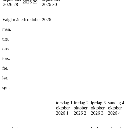
2026
29
2026
28
2026
30
Valgt måned:
oktober 2026
man.
tirs.
ons.
tors.
fre.
lør.
søn.
torsdag 1
fredag 2
lørdag 3
søndag 4
oktober
oktober
oktober
oktober
2026
1
2026
2
2026
3
2026
4