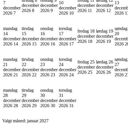
tirsdag 8
onsdag 9
fredag 11
lørdag 12
7
10
13
december
december
december
december
december
december
decemb
2026
8
2026
9
2026
11
2026
12
2026
7
2026
10
2026
1
mandag
tirsdag
onsdag
torsdag
søndag
fredag 18
lørdag 19
14
15
16
17
20
december
december
december
december
december
december
decemb
2026
18
2026
19
2026
14
2026
15
2026
16
2026
17
2026
2
mandag
tirsdag
onsdag
torsdag
søndag
fredag 25
lørdag 26
21
22
23
24
27
december
december
december
december
december
december
decemb
2026
25
2026
26
2026
21
2026
22
2026
23
2026
24
2026
2
mandag
tirsdag
onsdag
torsdag
28
29
30
31
december
december
december
december
2026
28
2026
29
2026
30
2026
31
Valgt måned:
januar 2027