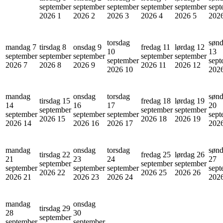
september
september
september
september
september
sept
2026
1
2026
2
2026
3
2026
4
2026
5
202
torsdag
søn
mandag 7
tirsdag 8
onsdag 9
fredag 11
lørdag 12
10
13
september
september
september
september
september
september
sept
2026
7
2026
8
2026
9
2026
11
2026
12
2026
10
202
mandag
onsdag
torsdag
søn
tirsdag 15
fredag 18
lørdag 19
14
16
17
20
september
september
september
september
september
september
sept
2026
15
2026
18
2026
19
2026
14
2026
16
2026
17
202
mandag
onsdag
torsdag
søn
tirsdag 22
fredag 25
lørdag 26
21
23
24
27
september
september
september
september
september
september
sept
2026
22
2026
25
2026
26
2026
21
2026
23
2026
24
202
mandag
onsdag
tirsdag 29
28
30
september
september
september