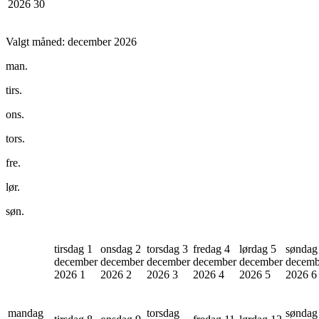
2026
30
Valgt måned:
december 2026
man.
tirs.
ons.
tors.
fre.
lør.
søn.
tirsdag 1
onsdag 2
torsdag 3
fredag 4
lørdag 5
søndag
december
december
december
december
december
decemb
2026
1
2026
2
2026
3
2026
4
2026
5
2026
6
mandag
torsdag
søndag