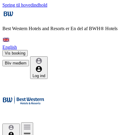
Spring til hovedindhold
Best Western Hotels and Resorts er
En del af BWH® Hotels
English
Vis booking
Bliv medlem
Log ind