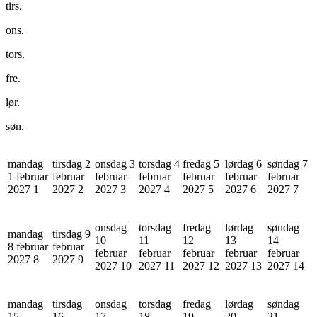
tirs.
ons.
tors.
fre.
lør.
søn.
mandag
tirsdag 2
onsdag 3
torsdag 4
fredag 5
lørdag 6
søndag 7
1 februar
februar
februar
februar
februar
februar
februar
2027
1
2027
2
2027
3
2027
4
2027
5
2027
6
2027
7
onsdag
torsdag
fredag
lørdag
søndag
mandag
tirsdag 9
10
11
12
13
14
8 februar
februar
februar
februar
februar
februar
februar
2027
8
2027
9
2027
10
2027
11
2027
12
2027
13
2027
14
mandag
tirsdag
onsdag
torsdag
fredag
lørdag
søndag
15
16
17
18
19
20
21