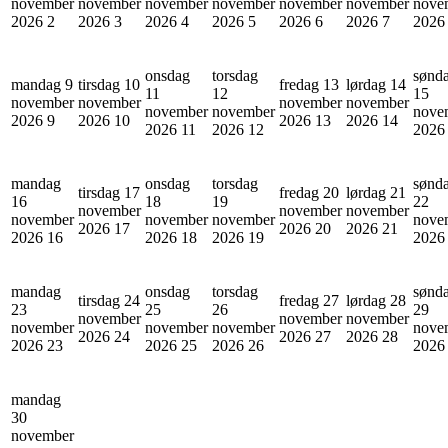
november
november
november
november
november
november
nove
2026
2
2026
3
2026
4
2026
5
2026
6
2026
7
202
onsdag
torsdag
sønd
mandag 9
tirsdag 10
fredag 13
lørdag 14
11
12
15
november
november
november
november
november
november
nove
2026
9
2026
10
2026
13
2026
14
2026
11
2026
12
202
mandag
onsdag
torsdag
sønd
tirsdag 17
fredag 20
lørdag 21
16
18
19
22
november
november
november
november
november
november
nove
2026
17
2026
20
2026
21
2026
16
2026
18
2026
19
202
mandag
onsdag
torsdag
sønd
tirsdag 24
fredag 27
lørdag 28
23
25
26
29
november
november
november
november
november
november
nove
2026
24
2026
27
2026
28
2026
23
2026
25
2026
26
202
mandag
30
november