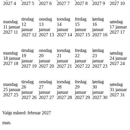
2027
4
2027
5
2027
6
2027
7
2027
8
2027
9
2027
10
tirsdag
onsdag
torsdag
fredag
lørdag
mandag
søndag
12
13
14
15
16
11 januar
17 januar
januar
januar
januar
januar
januar
2027
11
2027
17
2027
12
2027
13
2027
14
2027
15
2027
16
tirsdag
onsdag
torsdag
fredag
lørdag
mandag
søndag
19
20
21
22
23
18 januar
24 januar
januar
januar
januar
januar
januar
2027
18
2027
24
2027
19
2027
20
2027
21
2027
22
2027
23
tirsdag
onsdag
torsdag
fredag
lørdag
mandag
søndag
26
27
28
29
30
25 januar
31 januar
januar
januar
januar
januar
januar
2027
25
2027
31
2027
26
2027
27
2027
28
2027
29
2027
30
Valgt måned:
februar 2027
man.