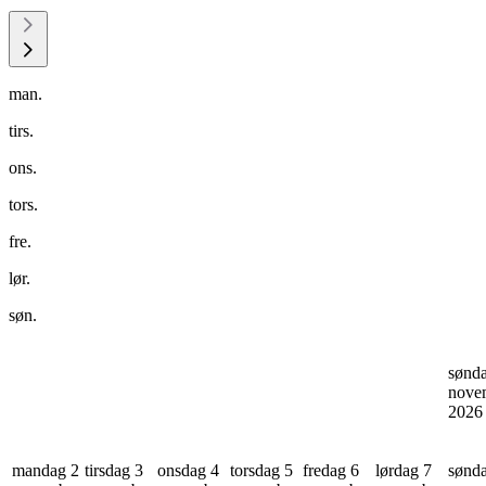
man.
tirs.
ons.
tors.
fre.
lør.
søn.
sønd
nove
202
mandag 2
tirsdag 3
onsdag 4
torsdag 5
fredag 6
lørdag 7
sønd