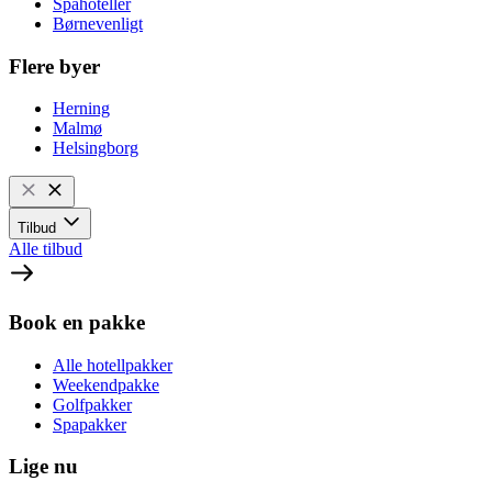
Spahoteller
Børnevenligt
Flere byer
Herning
Malmø
Helsingborg
Tilbud
Alle tilbud
Book en pakke
Alle hotellpakker
Weekendpakke
Golfpakker
Spapakker
Lige nu