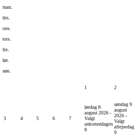
man.
tirs.
ons.
tors.
fre.
lør.
søn.
1
2
søndag 9
lørdag 8
august
august 2026 -
2026 -
3
4
5
6
7
Valgt
Valgt
ankomstdagen
afrejsedag
8
9