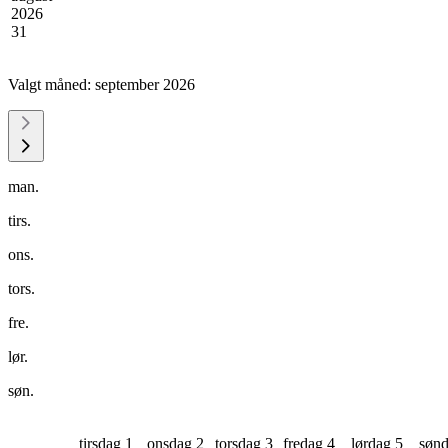
2026
31
Valgt måned:
september 2026
man.
tirs.
ons.
tors.
fre.
lør.
søn.
tirsdag 1
onsdag 2
torsdag 3
fredag 4
lørdag 5
sønd