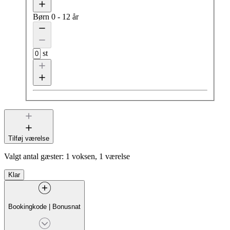
Børn
0 - 12 år
st
Tilføj værelse
Valgt antal gæster:
1 voksen, 1 værelse
Klar
Bookingkode
|
Bonusnat