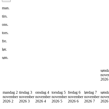
man.
tirs.
ons.
tors.
fre.
lør.
søn.
sønd
nove
202
mandag 2
tirsdag 3
onsdag 4
torsdag 5
fredag 6
lørdag 7
sønd
november
november
november
november
november
november
nove
2026
2
2026
3
2026
4
2026
5
2026
6
2026
7
202