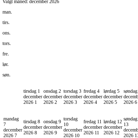
Valgt måned:
december 2026
man.
tirs.
ons.
tors.
fre.
lør.
søn.
tirsdag 1
onsdag 2
torsdag 3
fredag 4
lørdag 5
søndag
december
december
december
december
december
decemb
2026
1
2026
2
2026
3
2026
4
2026
5
2026
6
mandag
torsdag
søndag
tirsdag 8
onsdag 9
fredag 11
lørdag 12
7
10
13
december
december
december
december
december
december
decemb
2026
8
2026
9
2026
11
2026
12
2026
7
2026
10
2026
1