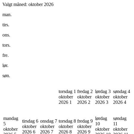
Valgt måned:
oktober 2026
man.
tirs.
ons.
tors.
fre.
lør.
søn.
torsdag 1
fredag 2
lørdag 3
søndag 4
oktober
oktober
oktober
oktober
2026
1
2026
2
2026
3
2026
4
mandag
lørdag
søndag
tirsdag 6
onsdag 7
torsdag 8
fredag 9
5
10
11
oktober
oktober
oktober
oktober
oktober
oktober
oktober
2026
6
2026
7
2026
8
2026
9