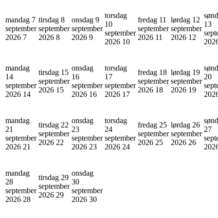
torsdag
søn
mandag 7
tirsdag 8
onsdag 9
fredag 11
lørdag 12
10
13
september
september
september
september
september
september
sept
2026
7
2026
8
2026
9
2026
11
2026
12
2026
10
202
mandag
onsdag
torsdag
søn
tirsdag 15
fredag 18
lørdag 19
14
16
17
20
september
september
september
september
september
september
sept
2026
15
2026
18
2026
19
2026
14
2026
16
2026
17
202
mandag
onsdag
torsdag
søn
tirsdag 22
fredag 25
lørdag 26
21
23
24
27
september
september
september
september
september
september
sept
2026
22
2026
25
2026
26
2026
21
2026
23
2026
24
202
mandag
onsdag
tirsdag 29
28
30
september
september
september
2026
29
2026
28
2026
30