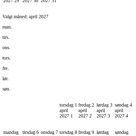
2027
29
2027
30
2027
31
Valgt måned:
april 2027
man.
tirs.
ons.
tors.
fre.
lør.
søn.
torsdag 1
fredag 2
lørdag 3
søndag 4
april
april
april
april
2027
1
2027
2
2027
3
2027
4
mandag
tirsdag 6
onsdag 7
torsdag 8
fredag 9
lørdag
søndag