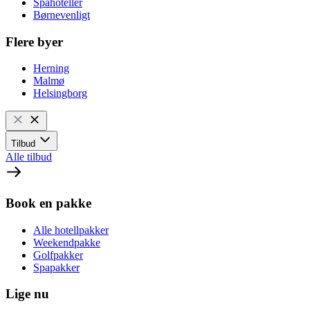
Spahoteller
Børnevenligt
Flere byer
Herning
Malmø
Helsingborg
Tilbud
Alle tilbud
Book en pakke
Alle hotellpakker
Weekendpakke
Golfpakker
Spapakker
Lige nu