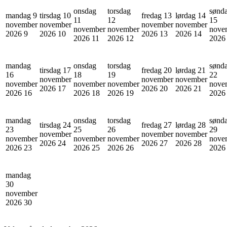
onsdag
torsdag
sønd
mandag 9
tirsdag 10
fredag 13
lørdag 14
11
12
15
november
november
november
november
november
november
nove
2026
9
2026
10
2026
13
2026
14
2026
11
2026
12
202
mandag
onsdag
torsdag
sønd
tirsdag 17
fredag 20
lørdag 21
16
18
19
22
november
november
november
november
november
november
nove
2026
17
2026
20
2026
21
2026
16
2026
18
2026
19
202
mandag
onsdag
torsdag
sønd
tirsdag 24
fredag 27
lørdag 28
23
25
26
29
november
november
november
november
november
november
nove
2026
24
2026
27
2026
28
2026
23
2026
25
2026
26
202
mandag
30
november
2026
30