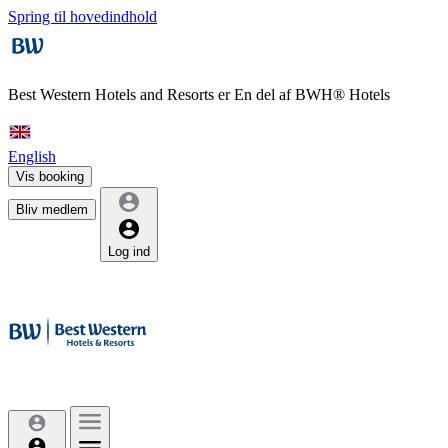
Spring til hovedindhold
Best Western Hotels and Resorts er
En del af BWH® Hotels
English
Vis booking
Bliv medlem
Log ind