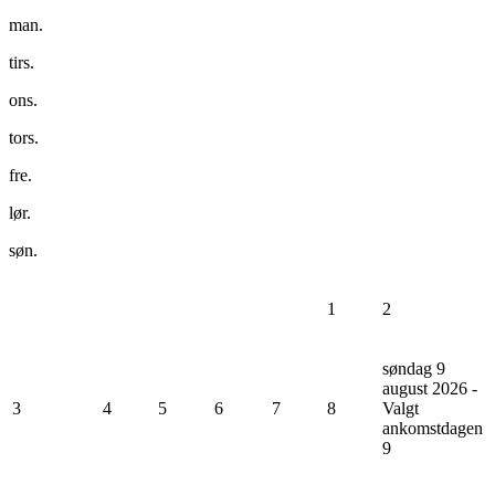
man.
tirs.
ons.
tors.
fre.
lør.
søn.
1
2
søndag 9
august 2026 -
3
4
5
6
7
8
Valgt
ankomstdagen
9