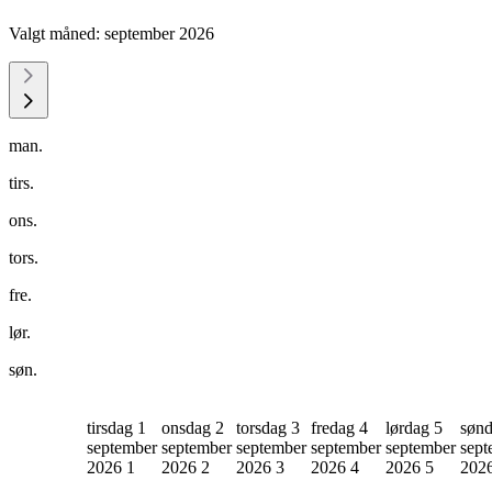
Valgt måned:
september 2026
man.
tirs.
ons.
tors.
fre.
lør.
søn.
tirsdag 1
onsdag 2
torsdag 3
fredag 4
lørdag 5
sønd
september
september
september
september
september
sept
2026
1
2026
2
2026
3
2026
4
2026
5
202