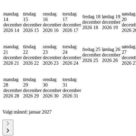
mandag
tirsdag
onsdag
torsdag
søndag
fredag 18
lørdag 19
14
15
16
17
20
december
december
december
december
december
december
decemb
2026
18
2026
19
2026
14
2026
15
2026
16
2026
17
2026
2
mandag
tirsdag
onsdag
torsdag
søndag
fredag 25
lørdag 26
21
22
23
24
27
december
december
december
december
december
december
decemb
2026
25
2026
26
2026
21
2026
22
2026
23
2026
24
2026
2
mandag
tirsdag
onsdag
torsdag
28
29
30
31
december
december
december
december
2026
28
2026
29
2026
30
2026
31
Valgt måned:
januar 2027