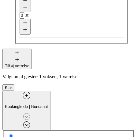
st
Tilføj værelse
Valgt antal gæster:
1 voksen, 1 værelse
Klar
Bookingkode
|
Bonusnat