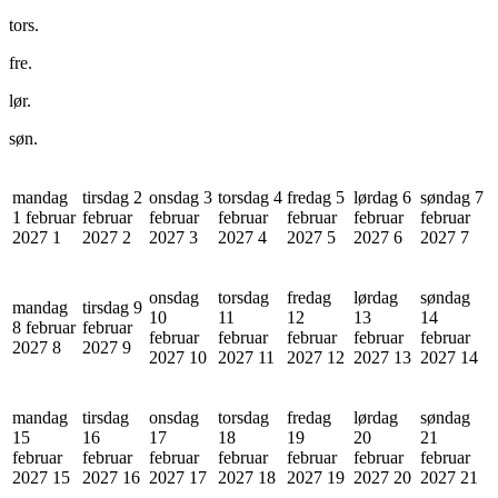
tors.
fre.
lør.
søn.
mandag
tirsdag 2
onsdag 3
torsdag 4
fredag 5
lørdag 6
søndag 7
1 februar
februar
februar
februar
februar
februar
februar
2027
1
2027
2
2027
3
2027
4
2027
5
2027
6
2027
7
onsdag
torsdag
fredag
lørdag
søndag
mandag
tirsdag 9
10
11
12
13
14
8 februar
februar
februar
februar
februar
februar
februar
2027
8
2027
9
2027
10
2027
11
2027
12
2027
13
2027
14
mandag
tirsdag
onsdag
torsdag
fredag
lørdag
søndag
15
16
17
18
19
20
21
februar
februar
februar
februar
februar
februar
februar
2027
15
2027
16
2027
17
2027
18
2027
19
2027
20
2027
21