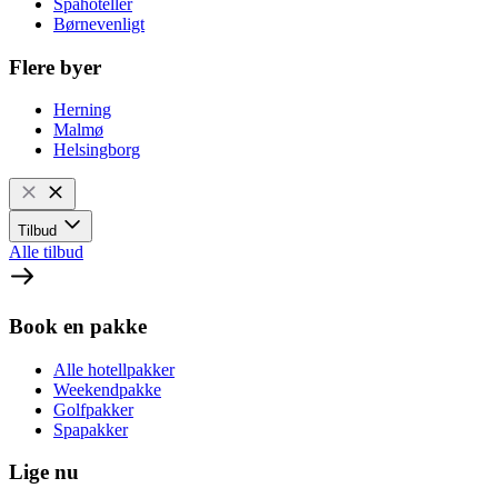
Spahoteller
Børnevenligt
Flere byer
Herning
Malmø
Helsingborg
Tilbud
Alle tilbud
Book en pakke
Alle hotellpakker
Weekendpakke
Golfpakker
Spapakker
Lige nu