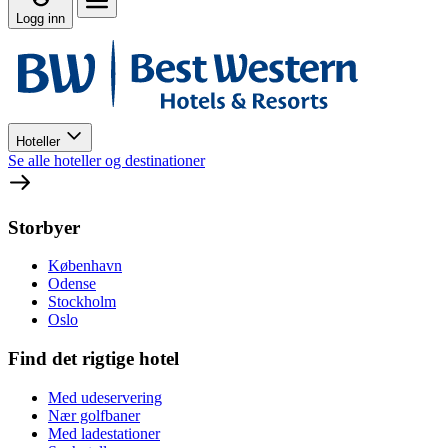
Logg inn
Hoteller
Se alle hoteller og destinationer
Storbyer
København
Odense
Stockholm
Oslo
Find det rigtige hotel
Med udeservering
Nær golfbaner
Med ladestationer