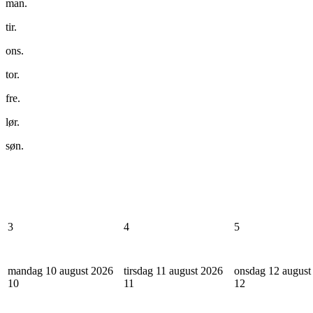
man.
tir.
ons.
tor.
fre.
lør.
søn.
3
4
5
mandag 10 august 2026
tirsdag 11 august 2026
onsdag 12 august
10
11
12