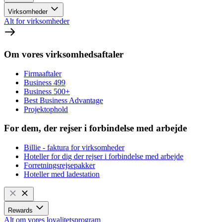
Virksomheder
Alt for virksomheder
Om vores virksomhedsaftaler
Firmaaftaler
Business 499
Business 500+
Best Business Advantage
Projektophold
For dem, der rejser i forbindelse med arbejde
Billie - faktura for virksomheder
Hoteller for dig der rejser i forbindelse med arbejde
Forretningsrejsepakker
Hoteller med ladestation
Rewards
Alt om vores loyalitetsprogram