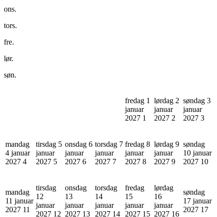
ons.
tors.
fre.
lør.
søn.
fredag 1
lørdag 2
søndag 3
januar
januar
januar
2027
1
2027
2
2027
3
mandag
tirsdag 5
onsdag 6
torsdag 7
fredag 8
lørdag 9
søndag
4 januar
januar
januar
januar
januar
januar
10 januar
2027
4
2027
5
2027
6
2027
7
2027
8
2027
9
2027
10
tirsdag
onsdag
torsdag
fredag
lørdag
mandag
søndag
12
13
14
15
16
11 januar
17 januar
januar
januar
januar
januar
januar
2027
11
2027
17
2027
12
2027
13
2027
14
2027
15
2027
16