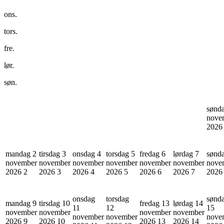
ons.
tors.
fre.
lør.
søn.
sønd
nove
202
mandag 2
tirsdag 3
onsdag 4
torsdag 5
fredag 6
lørdag 7
sønd
november
november
november
november
november
november
nove
2026
2
2026
3
2026
4
2026
5
2026
6
2026
7
202
onsdag
torsdag
sønd
mandag 9
tirsdag 10
fredag 13
lørdag 14
11
12
15
november
november
november
november
november
november
nove
2026
9
2026
10
2026
13
2026
14