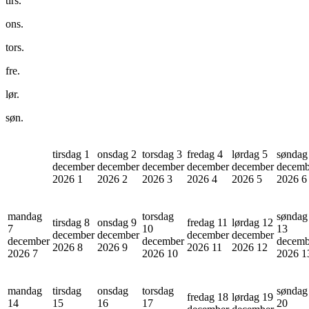
tirs.
ons.
tors.
fre.
lør.
søn.
tirsdag 1
onsdag 2
torsdag 3
fredag 4
lørdag 5
søndag
december
december
december
december
december
decemb
2026
1
2026
2
2026
3
2026
4
2026
5
2026
6
mandag
torsdag
søndag
tirsdag 8
onsdag 9
fredag 11
lørdag 12
7
10
13
december
december
december
december
december
december
decemb
2026
8
2026
9
2026
11
2026
12
2026
7
2026
10
2026
1
mandag
tirsdag
onsdag
torsdag
søndag
fredag 18
lørdag 19
14
15
16
17
20