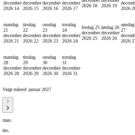
december
december
december
december
december
december
decemb
2026
18
2026
19
2026
14
2026
15
2026
16
2026
17
2026
2
mandag
tirsdag
onsdag
torsdag
søndag
fredag 25
lørdag 26
21
22
23
24
27
december
december
december
december
december
december
decemb
2026
25
2026
26
2026
21
2026
22
2026
23
2026
24
2026
2
mandag
tirsdag
onsdag
torsdag
28
29
30
31
december
december
december
december
2026
28
2026
29
2026
30
2026
31
Valgt måned:
januar 2027
man.
tirs.