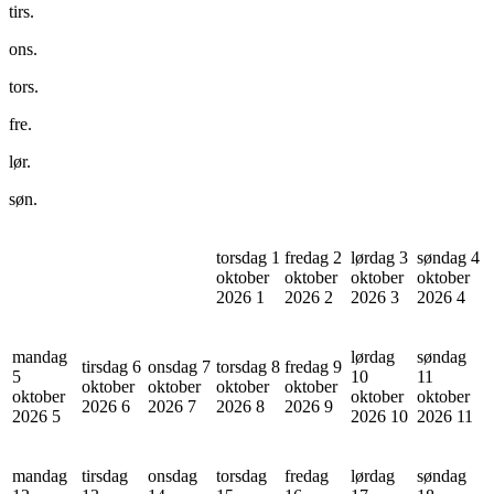
tirs.
ons.
tors.
fre.
lør.
søn.
torsdag 1
fredag 2
lørdag 3
søndag 4
oktober
oktober
oktober
oktober
2026
1
2026
2
2026
3
2026
4
mandag
lørdag
søndag
tirsdag 6
onsdag 7
torsdag 8
fredag 9
5
10
11
oktober
oktober
oktober
oktober
oktober
oktober
oktober
2026
6
2026
7
2026
8
2026
9
2026
5
2026
10
2026
11
mandag
tirsdag
onsdag
torsdag
fredag
lørdag
søndag