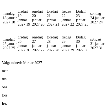
tirsdag
onsdag
torsdag
fredag
lørdag
mandag
søndag
19
20
21
22
23
18 januar
24 januar
januar
januar
januar
januar
januar
2027
18
2027
24
2027
19
2027
20
2027
21
2027
22
2027
23
tirsdag
onsdag
torsdag
fredag
lørdag
mandag
søndag
26
27
28
29
30
25 januar
31 januar
januar
januar
januar
januar
januar
2027
25
2027
31
2027
26
2027
27
2027
28
2027
29
2027
30
Valgt måned:
februar 2027
man.
tirs.
ons.
tors.
fre.