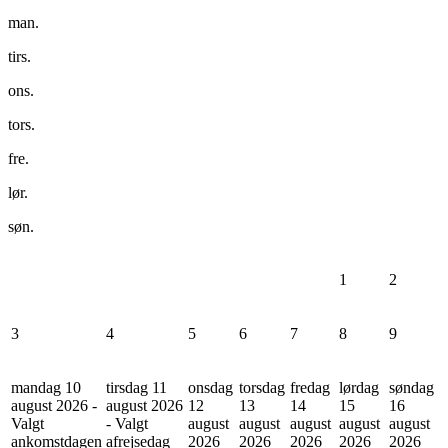
man.
tirs.
ons.
tors.
fre.
lør.
søn.
1
2
3
4
5
6
7
8
9
mandag 10
tirsdag 11
onsdag
torsdag
fredag
lørdag
søndag
august 2026 -
august 2026
12
13
14
15
16
Valgt
- Valgt
august
august
august
august
august
ankomstdagen
afrejsedag
2026
2026
2026
2026
2026