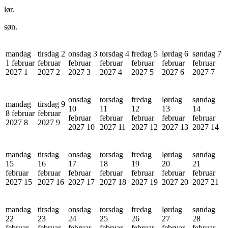
lør.
søn.
mandag
tirsdag 2
onsdag 3
torsdag 4
fredag 5
lørdag 6
søndag 7
1 februar
februar
februar
februar
februar
februar
februar
2027
1
2027
2
2027
3
2027
4
2027
5
2027
6
2027
7
onsdag
torsdag
fredag
lørdag
søndag
mandag
tirsdag 9
10
11
12
13
14
8 februar
februar
februar
februar
februar
februar
februar
2027
8
2027
9
2027
10
2027
11
2027
12
2027
13
2027
14
mandag
tirsdag
onsdag
torsdag
fredag
lørdag
søndag
15
16
17
18
19
20
21
februar
februar
februar
februar
februar
februar
februar
2027
15
2027
16
2027
17
2027
18
2027
19
2027
20
2027
21
mandag
tirsdag
onsdag
torsdag
fredag
lørdag
søndag
22
23
24
25
26
27
28
februar
februar
februar
februar
februar
februar
februar