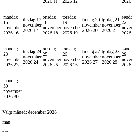
2026
11
2026
12
202
mandag
onsdag
torsdag
sønd
tirsdag 17
fredag 20
lørdag 21
16
18
19
22
november
november
november
november
november
november
nove
2026
17
2026
20
2026
21
2026
16
2026
18
2026
19
202
mandag
onsdag
torsdag
sønd
tirsdag 24
fredag 27
lørdag 28
23
25
26
29
november
november
november
november
november
november
nove
2026
24
2026
27
2026
28
2026
23
2026
25
2026
26
202
mandag
30
november
2026
30
Valgt måned:
december 2026
man.