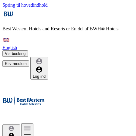
Spring til hovedindhold
Best Western Hotels and Resorts er
En del af BWH® Hotels
English
Vis booking
Bliv medlem
Log ind