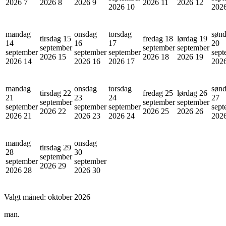
2026
7
2026
8
2026
9
2026
11
2026
12
2026
10
202
mandag
onsdag
torsdag
søn
tirsdag 15
fredag 18
lørdag 19
14
16
17
20
september
september
september
september
september
september
sept
2026
15
2026
18
2026
19
2026
14
2026
16
2026
17
202
mandag
onsdag
torsdag
søn
tirsdag 22
fredag 25
lørdag 26
21
23
24
27
september
september
september
september
september
september
sept
2026
22
2026
25
2026
26
2026
21
2026
23
2026
24
202
mandag
onsdag
tirsdag 29
28
30
september
september
september
2026
29
2026
28
2026
30
Valgt måned:
oktober 2026
man.