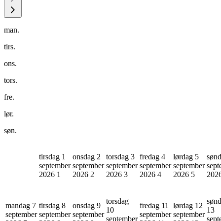
man.
tirs.
ons.
tors.
fre.
lør.
søn.
tirsdag 1
onsdag 2
torsdag 3
fredag 4
lørdag 5
sønd
september
september
september
september
september
sept
2026
1
2026
2
2026
3
2026
4
2026
5
202
torsdag
søn
mandag 7
tirsdag 8
onsdag 9
fredag 11
lørdag 12
10
13
september
september
september
september
september
september
sept