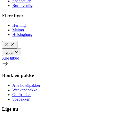
Spahoteller
Børnevenligt
Flere byer
Herning
Malmø
Helsingborg
Tilbud
Alle tilbud
Book en pakke
Alle hotellpakker
Weekendpakke
Golfpakker
Spapakker
Lige nu