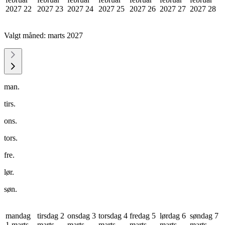
2027
22
2027
23
2027
24
2027
25
2027
26
2027
27
2027
28
Valgt måned:
marts 2027
man.
tirs.
ons.
tors.
fre.
lør.
søn.
mandag
tirsdag 2
onsdag 3
torsdag 4
fredag 5
lørdag 6
søndag 7
1 marts
marts
marts
marts
marts
marts
marts