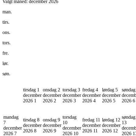
Valgt måned:
december 2026
man.
tirs.
ons.
tors.
fre.
lør.
søn.
tirsdag 1
onsdag 2
torsdag 3
fredag 4
lørdag 5
søndag
december
december
december
december
december
decemb
2026
1
2026
2
2026
3
2026
4
2026
5
2026
6
mandag
torsdag
søndag
tirsdag 8
onsdag 9
fredag 11
lørdag 12
7
10
13
december
december
december
december
december
december
decemb
2026
8
2026
9
2026
11
2026
12
2026
7
2026
10
2026
1