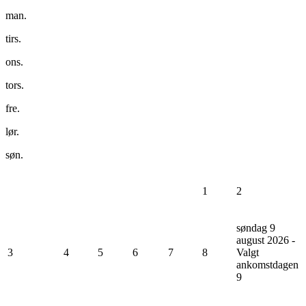
man.
tirs.
ons.
tors.
fre.
lør.
søn.
1
2
søndag 9
august 2026 -
3
4
5
6
7
8
Valgt
ankomstdagen
9