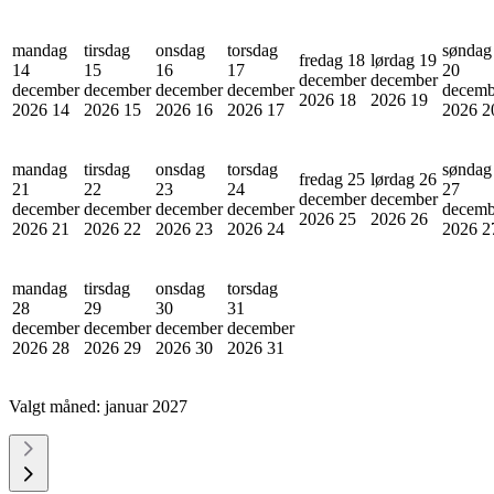
mandag
tirsdag
onsdag
torsdag
søndag
fredag 18
lørdag 19
14
15
16
17
20
december
december
december
december
december
december
decemb
2026
18
2026
19
2026
14
2026
15
2026
16
2026
17
2026
2
mandag
tirsdag
onsdag
torsdag
søndag
fredag 25
lørdag 26
21
22
23
24
27
december
december
december
december
december
december
decemb
2026
25
2026
26
2026
21
2026
22
2026
23
2026
24
2026
2
mandag
tirsdag
onsdag
torsdag
28
29
30
31
december
december
december
december
2026
28
2026
29
2026
30
2026
31
Valgt måned:
januar 2027