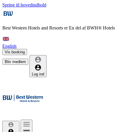
Spring til hovedindhold
Best Western Hotels and Resorts er
En del af BWH® Hotels
English
Vis booking
Bliv medlem
Log ind