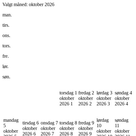
Valgt måned:
oktober 2026
man.
tirs.
ons.
tors.
fre.
lør.
søn.
torsdag 1
fredag 2
lørdag 3
søndag 4
oktober
oktober
oktober
oktober
2026
1
2026
2
2026
3
2026
4
mandag
lørdag
søndag
tirsdag 6
onsdag 7
torsdag 8
fredag 9
5
10
11
oktober
oktober
oktober
oktober
oktober
oktober
oktober
2026
6
2026
7
2026
8
2026
9