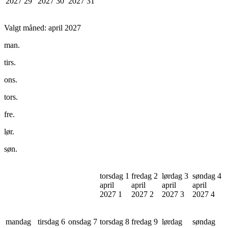
2027
29
2027
30
2027
31
Valgt måned:
april 2027
man.
tirs.
ons.
tors.
fre.
lør.
søn.
torsdag 1
fredag 2
lørdag 3
søndag 4
april
april
april
april
2027
1
2027
2
2027
3
2027
4
mandag
tirsdag 6
onsdag 7
torsdag 8
fredag 9
lørdag
søndag