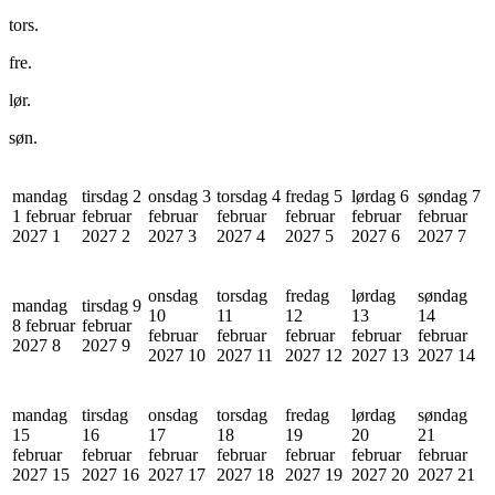
tors.
fre.
lør.
søn.
mandag
tirsdag 2
onsdag 3
torsdag 4
fredag 5
lørdag 6
søndag 7
1 februar
februar
februar
februar
februar
februar
februar
2027
1
2027
2
2027
3
2027
4
2027
5
2027
6
2027
7
onsdag
torsdag
fredag
lørdag
søndag
mandag
tirsdag 9
10
11
12
13
14
8 februar
februar
februar
februar
februar
februar
februar
2027
8
2027
9
2027
10
2027
11
2027
12
2027
13
2027
14
mandag
tirsdag
onsdag
torsdag
fredag
lørdag
søndag
15
16
17
18
19
20
21
februar
februar
februar
februar
februar
februar
februar
2027
15
2027
16
2027
17
2027
18
2027
19
2027
20
2027
21