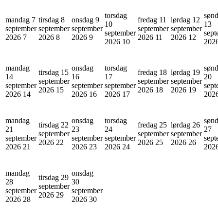
torsdag
søn
mandag 7
tirsdag 8
onsdag 9
fredag 11
lørdag 12
10
13
september
september
september
september
september
september
sept
2026
7
2026
8
2026
9
2026
11
2026
12
2026
10
202
mandag
onsdag
torsdag
søn
tirsdag 15
fredag 18
lørdag 19
14
16
17
20
september
september
september
september
september
september
sept
2026
15
2026
18
2026
19
2026
14
2026
16
2026
17
202
mandag
onsdag
torsdag
søn
tirsdag 22
fredag 25
lørdag 26
21
23
24
27
september
september
september
september
september
september
sept
2026
22
2026
25
2026
26
2026
21
2026
23
2026
24
202
mandag
onsdag
tirsdag 29
28
30
september
september
september
2026
29
2026
28
2026
30