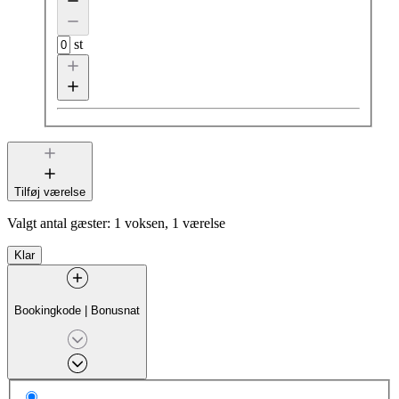
st
Tilføj værelse
Valgt antal gæster:
1 voksen, 1 værelse
Klar
Bookingkode
|
Bonusnat