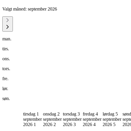
Valgt måned:
september 2026
man.
tirs.
ons.
tors.
fre.
lør.
søn.
tirsdag 1
onsdag 2
torsdag 3
fredag 4
lørdag 5
sønd
september
september
september
september
september
sept
2026
1
2026
2
2026
3
2026
4
2026
5
202