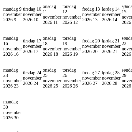
onsdag
torsdag
sønd
mandag 9
tirsdag 10
fredag 13
lørdag 14
11
12
15
november
november
november
november
november
november
nove
2026
9
2026
10
2026
13
2026
14
2026
11
2026
12
202
mandag
onsdag
torsdag
sønd
tirsdag 17
fredag 20
lørdag 21
16
18
19
22
november
november
november
november
november
november
nove
2026
17
2026
20
2026
21
2026
16
2026
18
2026
19
202
mandag
onsdag
torsdag
sønd
tirsdag 24
fredag 27
lørdag 28
23
25
26
29
november
november
november
november
november
november
nove
2026
24
2026
27
2026
28
2026
23
2026
25
2026
26
202
mandag
30
november
2026
30