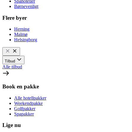
Spahoteller
Børnevenligt
Flere byer
Herning
Malmø
Helsingborg
Tilbud
Alle tilbud
Book en pakke
Alle hotellpakker
Weekendpakke
Golfpakker
Spapakker
Lige nu