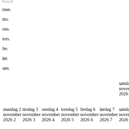
man.
tirs.
ons.
tors.
fre.
lør.
søn.
sønd
nove
202
mandag 2
tirsdag 3
onsdag 4
torsdag 5
fredag 6
lørdag 7
sønd
november
november
november
november
november
november
nove
2026
2
2026
3
2026
4
2026
5
2026
6
2026
7
202