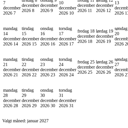
tirsdag 8
onsdag 9
fredag 11
lørdag 12
7
10
13
december
december
december
december
december
december
decemb
2026
8
2026
9
2026
11
2026
12
2026
7
2026
10
2026
1
mandag
tirsdag
onsdag
torsdag
søndag
fredag 18
lørdag 19
14
15
16
17
20
december
december
december
december
december
december
decemb
2026
18
2026
19
2026
14
2026
15
2026
16
2026
17
2026
2
mandag
tirsdag
onsdag
torsdag
søndag
fredag 25
lørdag 26
21
22
23
24
27
december
december
december
december
december
december
decemb
2026
25
2026
26
2026
21
2026
22
2026
23
2026
24
2026
2
mandag
tirsdag
onsdag
torsdag
28
29
30
31
december
december
december
december
2026
28
2026
29
2026
30
2026
31
Valgt måned:
januar 2027