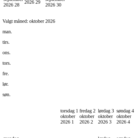
2026
29
2026
28
2026
30
Valgt måned:
oktober 2026
man.
tirs.
ons.
tors.
fre.
lør.
søn.
torsdag 1
fredag 2
lørdag 3
søndag 4
oktober
oktober
oktober
oktober
2026
1
2026
2
2026
3
2026
4