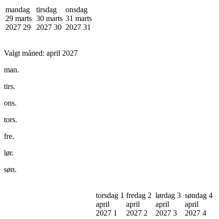
mandag
tirsdag
onsdag
29 marts
30 marts
31 marts
2027
29
2027
30
2027
31
Valgt måned:
april 2027
man.
tirs.
ons.
tors.
fre.
lør.
søn.
torsdag 1
fredag 2
lørdag 3
søndag 4
april
april
april
april
2027
1
2027
2
2027
3
2027
4