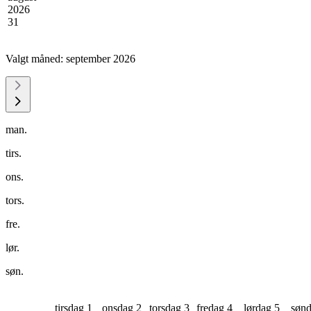
2026
31
Valgt måned:
september 2026
man.
tirs.
ons.
tors.
fre.
lør.
søn.
tirsdag 1
onsdag 2
torsdag 3
fredag 4
lørdag 5
sønd