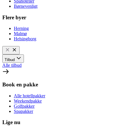
Spahoteller
Børnevenligt
Flere byer
Herning
Malmø
Helsingborg
Tilbud
Alle tilbud
Book en pakke
Alle hotellpakker
Weekendpakke
Golfpakker
Spapakker
Lige nu