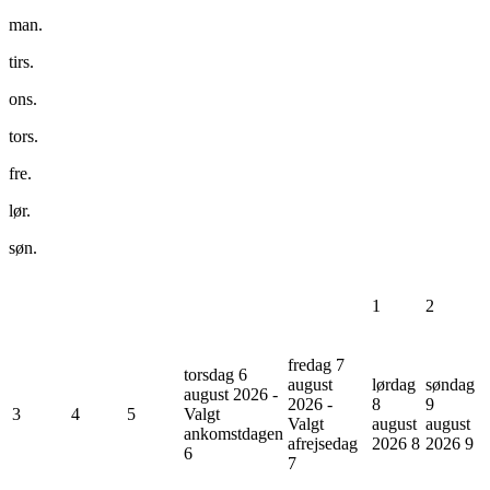
man.
tirs.
ons.
tors.
fre.
lør.
søn.
1
2
fredag 7
torsdag 6
august
lørdag
søndag
august 2026 -
2026 -
8
9
3
4
5
Valgt
Valgt
august
august
ankomstdagen
afrejsedag
2026
8
2026
9
6
7