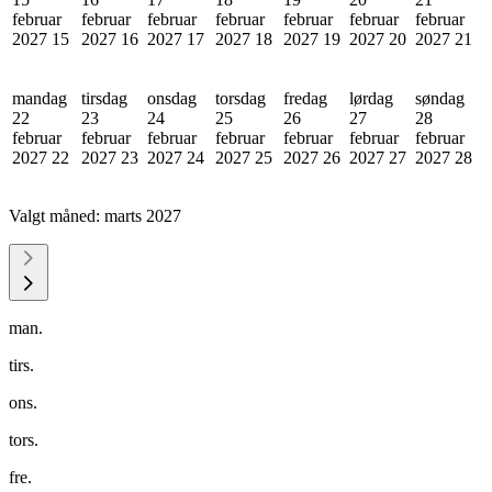
februar
februar
februar
februar
februar
februar
februar
2027
15
2027
16
2027
17
2027
18
2027
19
2027
20
2027
21
mandag
tirsdag
onsdag
torsdag
fredag
lørdag
søndag
22
23
24
25
26
27
28
februar
februar
februar
februar
februar
februar
februar
2027
22
2027
23
2027
24
2027
25
2027
26
2027
27
2027
28
Valgt måned:
marts 2027
man.
tirs.
ons.
tors.
fre.