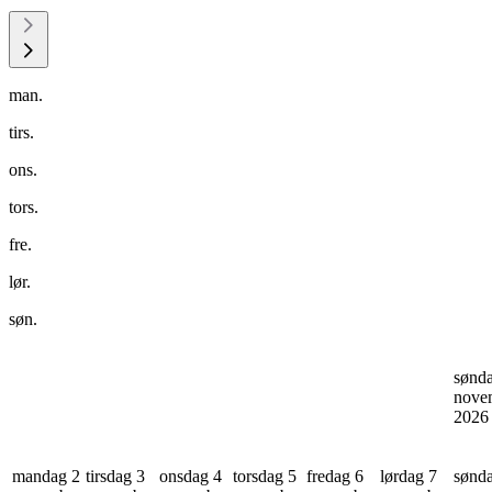
man.
tirs.
ons.
tors.
fre.
lør.
søn.
sønd
nove
202
mandag 2
tirsdag 3
onsdag 4
torsdag 5
fredag 6
lørdag 7
sønd