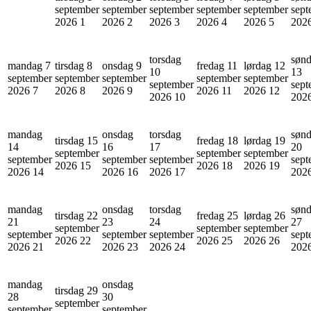
september
september
september
september
september
sept
2026
1
2026
2
2026
3
2026
4
2026
5
202
torsdag
søn
mandag 7
tirsdag 8
onsdag 9
fredag 11
lørdag 12
10
13
september
september
september
september
september
september
sept
2026
7
2026
8
2026
9
2026
11
2026
12
2026
10
202
mandag
onsdag
torsdag
søn
tirsdag 15
fredag 18
lørdag 19
14
16
17
20
september
september
september
september
september
september
sept
2026
15
2026
18
2026
19
2026
14
2026
16
2026
17
202
mandag
onsdag
torsdag
søn
tirsdag 22
fredag 25
lørdag 26
21
23
24
27
september
september
september
september
september
september
sept
2026
22
2026
25
2026
26
2026
21
2026
23
2026
24
202
mandag
onsdag
tirsdag 29
28
30
september
september
september