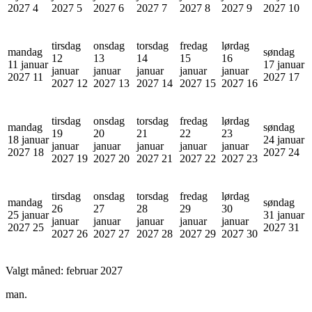
2027
4
2027
5
2027
6
2027
7
2027
8
2027
9
2027
10
tirsdag
onsdag
torsdag
fredag
lørdag
mandag
søndag
12
13
14
15
16
11 januar
17 januar
januar
januar
januar
januar
januar
2027
11
2027
17
2027
12
2027
13
2027
14
2027
15
2027
16
tirsdag
onsdag
torsdag
fredag
lørdag
mandag
søndag
19
20
21
22
23
18 januar
24 januar
januar
januar
januar
januar
januar
2027
18
2027
24
2027
19
2027
20
2027
21
2027
22
2027
23
tirsdag
onsdag
torsdag
fredag
lørdag
mandag
søndag
26
27
28
29
30
25 januar
31 januar
januar
januar
januar
januar
januar
2027
25
2027
31
2027
26
2027
27
2027
28
2027
29
2027
30
Valgt måned:
februar 2027
man.