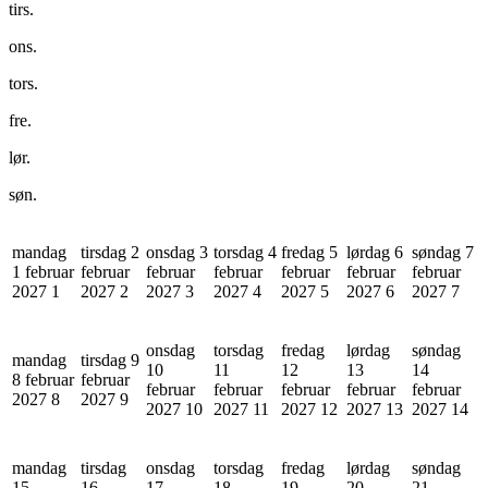
tirs.
ons.
tors.
fre.
lør.
søn.
mandag
tirsdag 2
onsdag 3
torsdag 4
fredag 5
lørdag 6
søndag 7
1 februar
februar
februar
februar
februar
februar
februar
2027
1
2027
2
2027
3
2027
4
2027
5
2027
6
2027
7
onsdag
torsdag
fredag
lørdag
søndag
mandag
tirsdag 9
10
11
12
13
14
8 februar
februar
februar
februar
februar
februar
februar
2027
8
2027
9
2027
10
2027
11
2027
12
2027
13
2027
14
mandag
tirsdag
onsdag
torsdag
fredag
lørdag
søndag
15
16
17
18
19
20
21