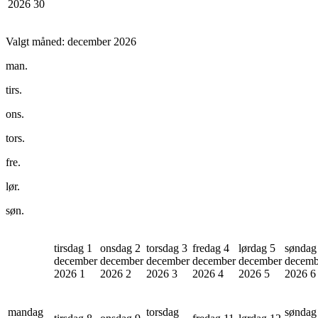
2026
30
Valgt måned:
december 2026
man.
tirs.
ons.
tors.
fre.
lør.
søn.
tirsdag 1
onsdag 2
torsdag 3
fredag 4
lørdag 5
søndag
december
december
december
december
december
decemb
2026
1
2026
2
2026
3
2026
4
2026
5
2026
6
mandag
torsdag
søndag