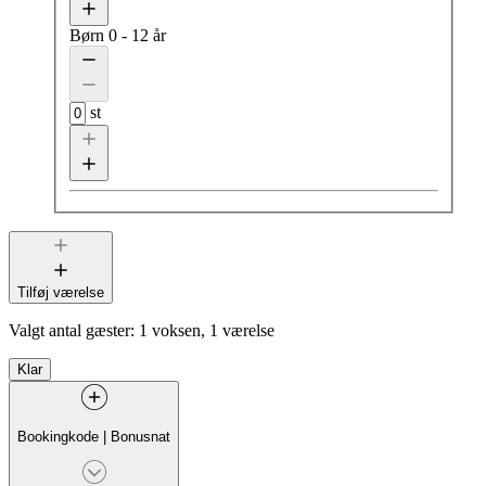
Børn
0 - 12 år
st
Tilføj værelse
Valgt antal gæster:
1 voksen, 1 værelse
Klar
Bookingkode
|
Bonusnat