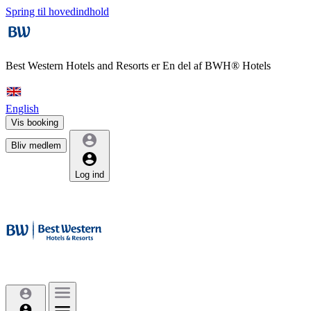
Spring til hovedindhold
Best Western Hotels and Resorts er
En del af BWH® Hotels
English
Vis booking
Bliv medlem
Log ind