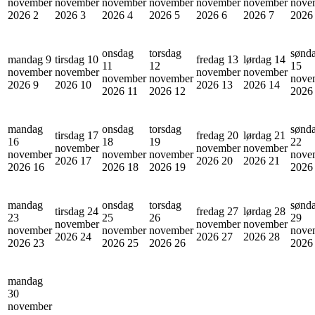
november
november
november
november
november
november
nove
2026
2
2026
3
2026
4
2026
5
2026
6
2026
7
202
onsdag
torsdag
sønd
mandag 9
tirsdag 10
fredag 13
lørdag 14
11
12
15
november
november
november
november
november
november
nove
2026
9
2026
10
2026
13
2026
14
2026
11
2026
12
202
mandag
onsdag
torsdag
sønd
tirsdag 17
fredag 20
lørdag 21
16
18
19
22
november
november
november
november
november
november
nove
2026
17
2026
20
2026
21
2026
16
2026
18
2026
19
202
mandag
onsdag
torsdag
sønd
tirsdag 24
fredag 27
lørdag 28
23
25
26
29
november
november
november
november
november
november
nove
2026
24
2026
27
2026
28
2026
23
2026
25
2026
26
202
mandag
30
november