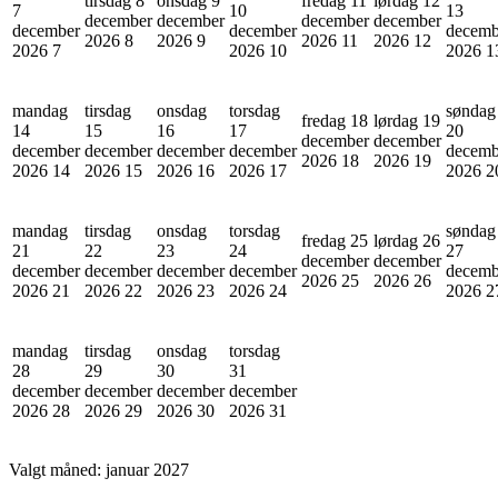
tirsdag 8
onsdag 9
fredag 11
lørdag 12
7
10
13
december
december
december
december
december
december
decemb
2026
8
2026
9
2026
11
2026
12
2026
7
2026
10
2026
1
mandag
tirsdag
onsdag
torsdag
søndag
fredag 18
lørdag 19
14
15
16
17
20
december
december
december
december
december
december
decemb
2026
18
2026
19
2026
14
2026
15
2026
16
2026
17
2026
2
mandag
tirsdag
onsdag
torsdag
søndag
fredag 25
lørdag 26
21
22
23
24
27
december
december
december
december
december
december
decemb
2026
25
2026
26
2026
21
2026
22
2026
23
2026
24
2026
2
mandag
tirsdag
onsdag
torsdag
28
29
30
31
december
december
december
december
2026
28
2026
29
2026
30
2026
31
Valgt måned:
januar 2027