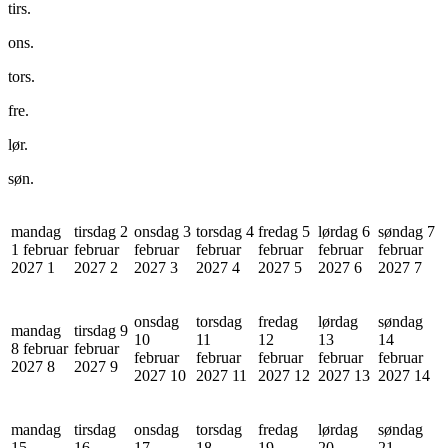
tirs.
ons.
tors.
fre.
lør.
søn.
mandag
tirsdag 2
onsdag 3
torsdag 4
fredag 5
lørdag 6
søndag 7
1 februar
februar
februar
februar
februar
februar
februar
2027
1
2027
2
2027
3
2027
4
2027
5
2027
6
2027
7
onsdag
torsdag
fredag
lørdag
søndag
mandag
tirsdag 9
10
11
12
13
14
8 februar
februar
februar
februar
februar
februar
februar
2027
8
2027
9
2027
10
2027
11
2027
12
2027
13
2027
14
mandag
tirsdag
onsdag
torsdag
fredag
lørdag
søndag
15
16
17
18
19
20
21