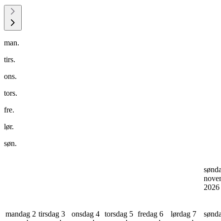
man.
tirs.
ons.
tors.
fre.
lør.
søn.
sønd
nove
202
mandag 2
tirsdag 3
onsdag 4
torsdag 5
fredag 6
lørdag 7
sønd