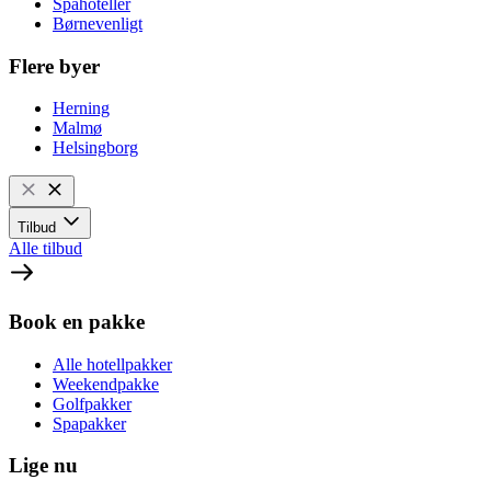
Spahoteller
Børnevenligt
Flere byer
Herning
Malmø
Helsingborg
Tilbud
Alle tilbud
Book en pakke
Alle hotellpakker
Weekendpakke
Golfpakker
Spapakker
Lige nu