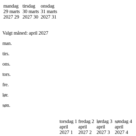
mandag
tirsdag
onsdag
29 marts
30 marts
31 marts
2027
29
2027
30
2027
31
Valgt måned:
april 2027
man.
tirs.
ons.
tors.
fre.
lør.
søn.
torsdag 1
fredag 2
lørdag 3
søndag 4
april
april
april
april
2027
1
2027
2
2027
3
2027
4