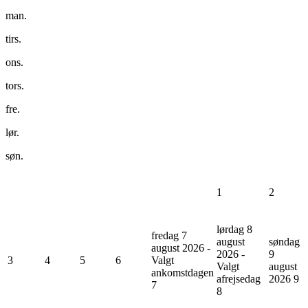
man.
tirs.
ons.
tors.
fre.
lør.
søn.
1
2
lørdag 8
fredag 7
august
søndag
august 2026 -
2026 -
9
3
4
5
6
Valgt
Valgt
august
ankomstdagen
afrejsedag
2026
9
7
8