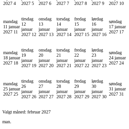
2027
4
2027
5
2027
6
2027
7
2027
8
2027
9
2027
10
tirsdag
onsdag
torsdag
fredag
lørdag
mandag
søndag
12
13
14
15
16
11 januar
17 januar
januar
januar
januar
januar
januar
2027
11
2027
17
2027
12
2027
13
2027
14
2027
15
2027
16
tirsdag
onsdag
torsdag
fredag
lørdag
mandag
søndag
19
20
21
22
23
18 januar
24 januar
januar
januar
januar
januar
januar
2027
18
2027
24
2027
19
2027
20
2027
21
2027
22
2027
23
tirsdag
onsdag
torsdag
fredag
lørdag
mandag
søndag
26
27
28
29
30
25 januar
31 januar
januar
januar
januar
januar
januar
2027
25
2027
31
2027
26
2027
27
2027
28
2027
29
2027
30
Valgt måned:
februar 2027
man.