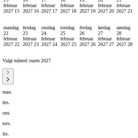
februar
februar
februar
februar
februar
februar
februar
2027
15
2027
16
2027
17
2027
18
2027
19
2027
20
2027
21
mandag
tirsdag
onsdag
torsdag
fredag
lørdag
søndag
22
23
24
25
26
27
28
februar
februar
februar
februar
februar
februar
februar
2027
22
2027
23
2027
24
2027
25
2027
26
2027
27
2027
28
Valgt måned:
marts 2027
man.
tirs.
ons.
tors.
fre.