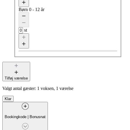
Børn
0 - 12 år
st
Tilføj værelse
Valgt antal gæster:
1 voksen, 1 værelse
Klar
Bookingkode
|
Bonusnat