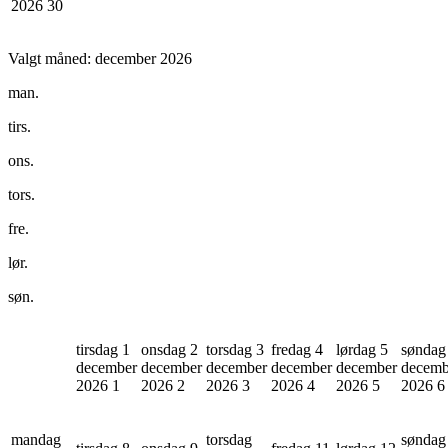
2026
30
Valgt måned:
december 2026
man.
tirs.
ons.
tors.
fre.
lør.
søn.
tirsdag 1
onsdag 2
torsdag 3
fredag 4
lørdag 5
søndag
december
december
december
december
december
decemb
2026
1
2026
2
2026
3
2026
4
2026
5
2026
6
mandag
torsdag
søndag