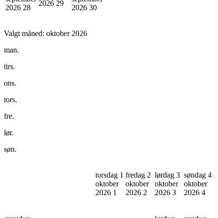
2026
29
2026
28
2026
30
Valgt måned:
oktober 2026
man.
tirs.
ons.
tors.
fre.
lør.
søn.
torsdag 1
fredag 2
lørdag 3
søndag 4
oktober
oktober
oktober
oktober
2026
1
2026
2
2026
3
2026
4