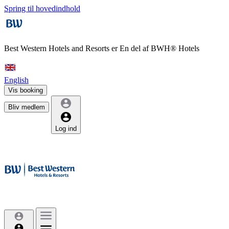
Spring til hovedindhold
Best Western Hotels and Resorts er
En del af BWH® Hotels
English
Vis booking
Bliv medlem
Log ind