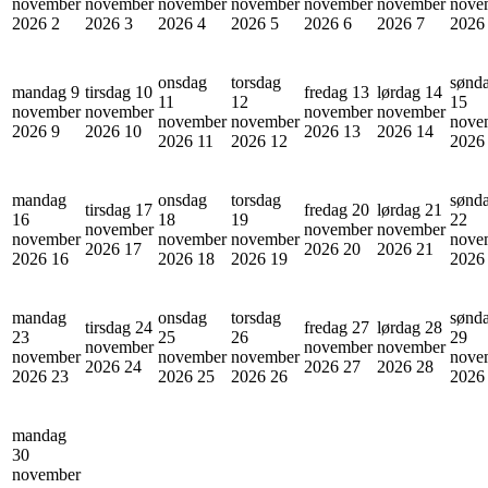
november
november
november
november
november
november
nove
2026
2
2026
3
2026
4
2026
5
2026
6
2026
7
202
onsdag
torsdag
sønd
mandag 9
tirsdag 10
fredag 13
lørdag 14
11
12
15
november
november
november
november
november
november
nove
2026
9
2026
10
2026
13
2026
14
2026
11
2026
12
202
mandag
onsdag
torsdag
sønd
tirsdag 17
fredag 20
lørdag 21
16
18
19
22
november
november
november
november
november
november
nove
2026
17
2026
20
2026
21
2026
16
2026
18
2026
19
202
mandag
onsdag
torsdag
sønd
tirsdag 24
fredag 27
lørdag 28
23
25
26
29
november
november
november
november
november
november
nove
2026
24
2026
27
2026
28
2026
23
2026
25
2026
26
202
mandag
30
november