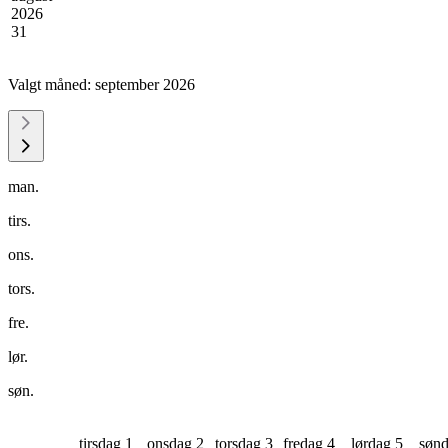
2026
31
Valgt måned:
september 2026
man.
tirs.
ons.
tors.
fre.
lør.
søn.
tirsdag 1
onsdag 2
torsdag 3
fredag 4
lørdag 5
sønd