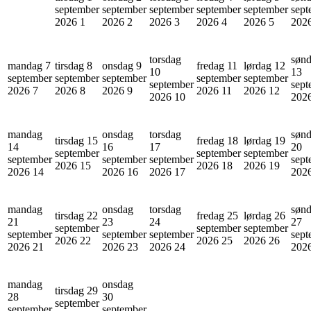
september
september
september
september
september
sept
2026
1
2026
2
2026
3
2026
4
2026
5
202
torsdag
søn
mandag 7
tirsdag 8
onsdag 9
fredag 11
lørdag 12
10
13
september
september
september
september
september
september
sept
2026
7
2026
8
2026
9
2026
11
2026
12
2026
10
202
mandag
onsdag
torsdag
søn
tirsdag 15
fredag 18
lørdag 19
14
16
17
20
september
september
september
september
september
september
sept
2026
15
2026
18
2026
19
2026
14
2026
16
2026
17
202
mandag
onsdag
torsdag
søn
tirsdag 22
fredag 25
lørdag 26
21
23
24
27
september
september
september
september
september
september
sept
2026
22
2026
25
2026
26
2026
21
2026
23
2026
24
202
mandag
onsdag
tirsdag 29
28
30
september
september
september