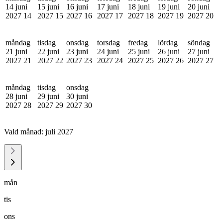
14 juni
15 juni
16 juni
17 juni
18 juni
19 juni
20 juni
2027
14
2027
15
2027
16
2027
17
2027
18
2027
19
2027
20
måndag
tisdag
onsdag
torsdag
fredag
lördag
söndag
21 juni
22 juni
23 juni
24 juni
25 juni
26 juni
27 juni
2027
21
2027
22
2027
23
2027
24
2027
25
2027
26
2027
27
måndag
tisdag
onsdag
28 juni
29 juni
30 juni
2027
28
2027
29
2027
30
Vald månad:
juli 2027
mån
tis
ons