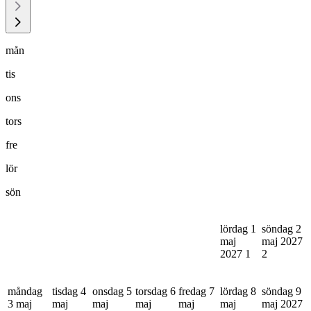
mån
tis
ons
tors
fre
lör
sön
lördag 1
söndag 2
maj
maj 2027
2027
1
2
måndag
tisdag 4
onsdag 5
torsdag 6
fredag 7
lördag 8
söndag 9
3 maj
maj
maj
maj
maj
maj
maj 2027