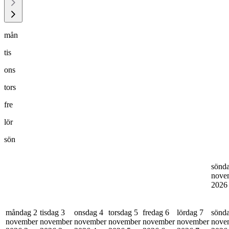
mån
tis
ons
tors
fre
lör
sön
sönd
nove
202
måndag 2
tisdag 3
onsdag 4
torsdag 5
fredag 6
lördag 7
sönd
november
november
november
november
november
november
nove