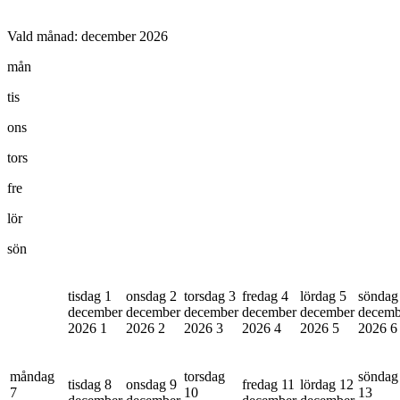
Vald månad:
december 2026
mån
tis
ons
tors
fre
lör
sön
tisdag 1
onsdag 2
torsdag 3
fredag 4
lördag 5
söndag
december
december
december
december
december
decemb
2026
1
2026
2
2026
3
2026
4
2026
5
2026
6
måndag
torsdag
söndag
tisdag 8
onsdag 9
fredag 11
lördag 12
7
10
13