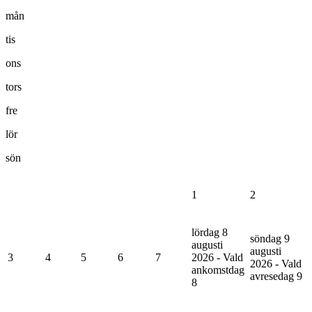
mån
tis
ons
tors
fre
lör
sön
1
2
lördag 8
söndag 9
augusti
augusti
3
4
5
6
7
2026 - Vald
2026 - Vald
ankomstdag
avresedag
9
8