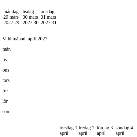
måndag
tisdag
onsdag
29 mars
30 mars
31 mars
2027
29
2027
30
2027
31
Vald månad:
april 2027
mån
tis
ons
tors
fre
lör
sön
torsdag 1
fredag 2
lördag 3
söndag 4
april
april
april
april