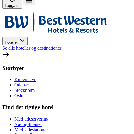
Logga in
Hoteller
Se alle hoteller og destinationer
Storbyer
København
Odense
Stockholm
Oslo
Find det rigtige hotel
Med udeservering
Nær golfbaner
Med ladestationer