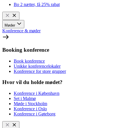
Bo 2 nætter, få 25% rabat
Møder
Konference & møder
Booking konference
Book konference
Unikke konferencelokaler
Konference for store grupper
Hvor vil du holde mødet?
Konference i København
Set i Malmø
Møde i Stockholm
Konference i Oslo
Konference i Gøteborg