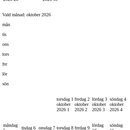
Vald månad:
oktober 2026
mån
tis
ons
tors
fre
lör
sön
torsdag 1
fredag 2
lördag 3
söndag 4
oktober
oktober
oktober
oktober
2026
1
2026
2
2026
3
2026
4
måndag
lördag
söndag
tisdag 6
onsdag 7
torsdag 8
fredag 9