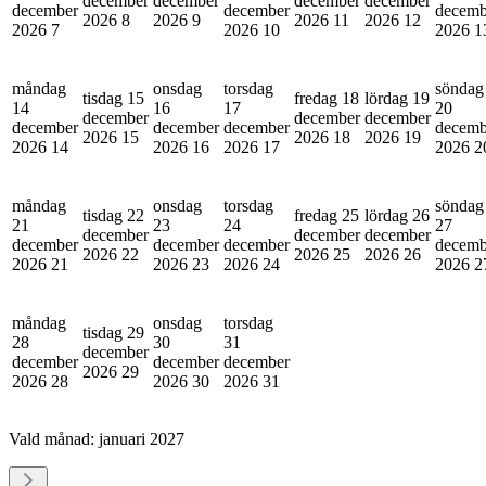
december
december
december
december
december
december
decemb
2026
8
2026
9
2026
11
2026
12
2026
7
2026
10
2026
1
måndag
onsdag
torsdag
söndag
tisdag 15
fredag 18
lördag 19
14
16
17
20
december
december
december
december
december
december
decemb
2026
15
2026
18
2026
19
2026
14
2026
16
2026
17
2026
2
måndag
onsdag
torsdag
söndag
tisdag 22
fredag 25
lördag 26
21
23
24
27
december
december
december
december
december
december
decemb
2026
22
2026
25
2026
26
2026
21
2026
23
2026
24
2026
2
måndag
onsdag
torsdag
tisdag 29
28
30
31
december
december
december
december
2026
29
2026
28
2026
30
2026
31
Vald månad:
januari 2027