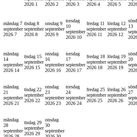
2026
1
2026
2
2026
3
2026
4
2026
5
202
torsdag
sön
måndag 7
tisdag 8
onsdag 9
fredag 11
lördag 12
10
13
september
september
september
september
september
september
sept
2026
7
2026
8
2026
9
2026
11
2026
12
2026
10
202
måndag
onsdag
torsdag
sön
tisdag 15
fredag 18
lördag 19
14
16
17
20
september
september
september
september
september
september
sept
2026
15
2026
18
2026
19
2026
14
2026
16
2026
17
202
måndag
onsdag
torsdag
sön
tisdag 22
fredag 25
lördag 26
21
23
24
27
september
september
september
september
september
september
sept
2026
22
2026
25
2026
26
2026
21
2026
23
2026
24
202
måndag
onsdag
tisdag 29
28
30
september
september
september
2026
29
2026
28
2026
30