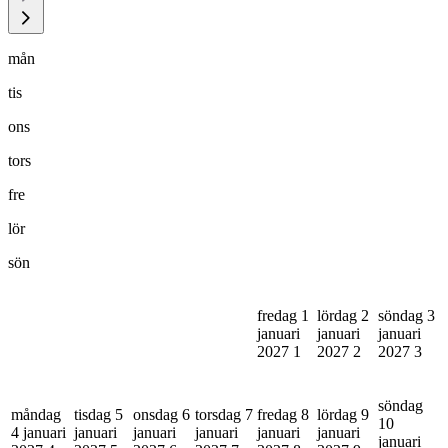
mån
tis
ons
tors
fre
lör
sön
fredag 1
lördag 2
söndag 3
januari
januari
januari
2027
1
2027
2
2027
3
söndag
måndag
tisdag 5
onsdag 6
torsdag 7
fredag 8
lördag 9
10
4 januari
januari
januari
januari
januari
januari
januari