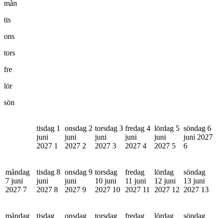
mån
tis
ons
tors
fre
lör
sön
tisdag 1
onsdag 2
torsdag 3
fredag 4
lördag 5
söndag 6
juni
juni
juni
juni
juni
juni 2027
2027
1
2027
2
2027
3
2027
4
2027
5
6
måndag
tisdag 8
onsdag 9
torsdag
fredag
lördag
söndag
7 juni
juni
juni
10 juni
11 juni
12 juni
13 juni
2027
7
2027
8
2027
9
2027
10
2027
11
2027
12
2027
13
måndag
tisdag
onsdag
torsdag
fredag
lördag
söndag