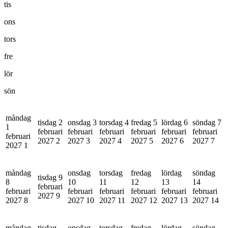
tis
ons
tors
fre
lör
sön
måndag
tisdag 2
onsdag 3
torsdag 4
fredag 5
lördag 6
söndag 7
1
februari
februari
februari
februari
februari
februari
februari
2027
2
2027
3
2027
4
2027
5
2027
6
2027
7
2027
1
måndag
onsdag
torsdag
fredag
lördag
söndag
tisdag 9
8
10
11
12
13
14
februari
februari
februari
februari
februari
februari
februari
2027
9
2027
8
2027
10
2027
11
2027
12
2027
13
2027
14
måndag
tisdag
onsdag
torsdag
fredag
lördag
söndag