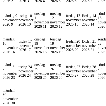
2026
2
2026
3
2026
4
2026
5
2026
6
2026
7
202
onsdag
torsdag
sönd
måndag 9
tisdag 10
fredag 13
lördag 14
11
12
15
november
november
november
november
november
november
nove
2026
9
2026
10
2026
13
2026
14
2026
11
2026
12
202
måndag
onsdag
torsdag
sönd
tisdag 17
fredag 20
lördag 21
16
18
19
22
november
november
november
november
november
november
nove
2026
17
2026
20
2026
21
2026
16
2026
18
2026
19
202
måndag
onsdag
torsdag
sönd
tisdag 24
fredag 27
lördag 28
23
25
26
29
november
november
november
november
november
november
nove
2026
24
2026
27
2026
28
2026
23
2026
25
2026
26
202
måndag
30
november
2026
30