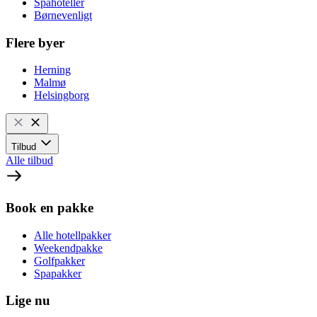
Spahoteller
Børnevenligt
Flere byer
Herning
Malmø
Helsingborg
Tilbud
Alle tilbud
Book en pakke
Alle hotellpakker
Weekendpakke
Golfpakker
Spapakker
Lige nu