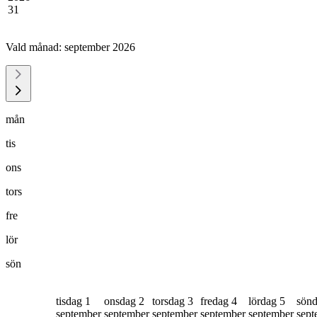
31
Vald månad:
september 2026
mån
tis
ons
tors
fre
lör
sön
tisdag 1
onsdag 2
torsdag 3
fredag 4
lördag 5
sönd
september
september
september
september
september
sept