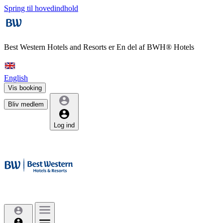
Spring til hovedindhold
Best Western Hotels and Resorts er
En del af BWH® Hotels
English
Vis booking
Bliv medlem
Log ind