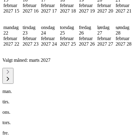
februar
februar
februar
februar
februar
februar
februar
2027
15
2027
16
2027
17
2027
18
2027
19
2027
20
2027
21
mandag
tirsdag
onsdag
torsdag
fredag
lørdag
søndag
22
23
24
25
26
27
28
februar
februar
februar
februar
februar
februar
februar
2027
22
2027
23
2027
24
2027
25
2027
26
2027
27
2027
28
Valgt måned:
marts 2027
man.
tirs.
ons.
tors.
fre.