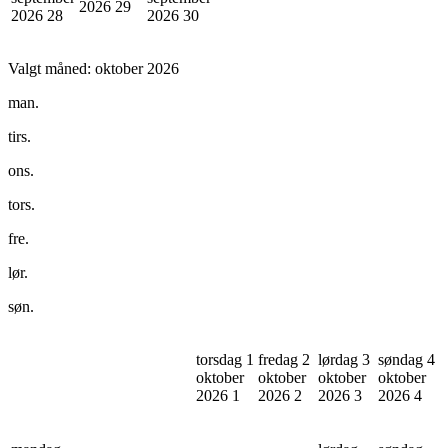
2026
29
2026
28
2026
30
Valgt måned:
oktober 2026
man.
tirs.
ons.
tors.
fre.
lør.
søn.
torsdag 1
fredag 2
lørdag 3
søndag 4
oktober
oktober
oktober
oktober
2026
1
2026
2
2026
3
2026
4