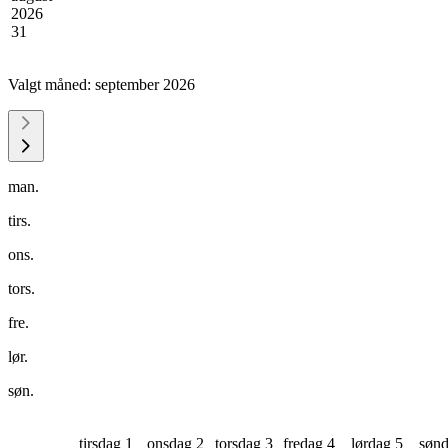
2026
31
Valgt måned:
september 2026
man.
tirs.
ons.
tors.
fre.
lør.
søn.
tirsdag 1
onsdag 2
torsdag 3
fredag 4
lørdag 5
sønd