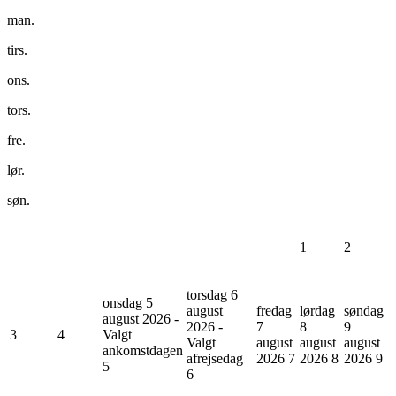
man.
tirs.
ons.
tors.
fre.
lør.
søn.
1
2
torsdag 6
onsdag 5
august
fredag
lørdag
søndag
august 2026 -
2026 -
7
8
9
3
4
Valgt
Valgt
august
august
august
ankomstdagen
afrejsedag
2026
7
2026
8
2026
9
5
6