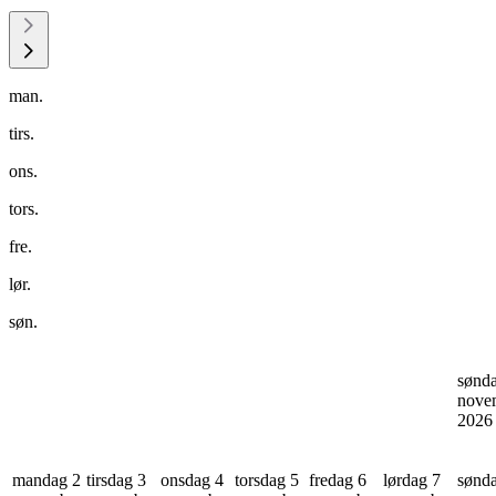
man.
tirs.
ons.
tors.
fre.
lør.
søn.
sønd
nove
202
mandag 2
tirsdag 3
onsdag 4
torsdag 5
fredag 6
lørdag 7
sønd