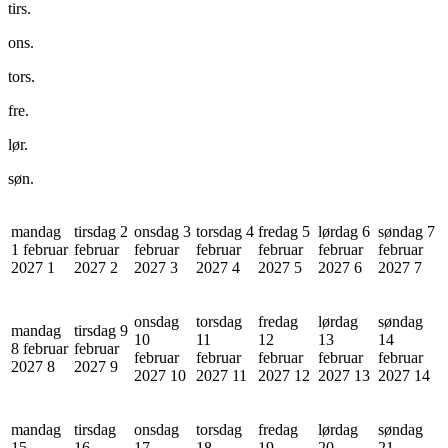
tirs.
ons.
tors.
fre.
lør.
søn.
mandag
tirsdag 2
onsdag 3
torsdag 4
fredag 5
lørdag 6
søndag 7
1 februar
februar
februar
februar
februar
februar
februar
2027
1
2027
2
2027
3
2027
4
2027
5
2027
6
2027
7
onsdag
torsdag
fredag
lørdag
søndag
mandag
tirsdag 9
10
11
12
13
14
8 februar
februar
februar
februar
februar
februar
februar
2027
8
2027
9
2027
10
2027
11
2027
12
2027
13
2027
14
mandag
tirsdag
onsdag
torsdag
fredag
lørdag
søndag
15
16
17
18
19
20
21