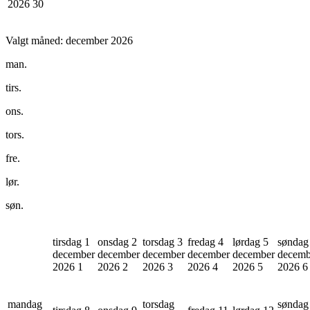
2026
30
Valgt måned:
december 2026
man.
tirs.
ons.
tors.
fre.
lør.
søn.
tirsdag 1
onsdag 2
torsdag 3
fredag 4
lørdag 5
søndag
december
december
december
december
december
decemb
2026
1
2026
2
2026
3
2026
4
2026
5
2026
6
mandag
torsdag
søndag