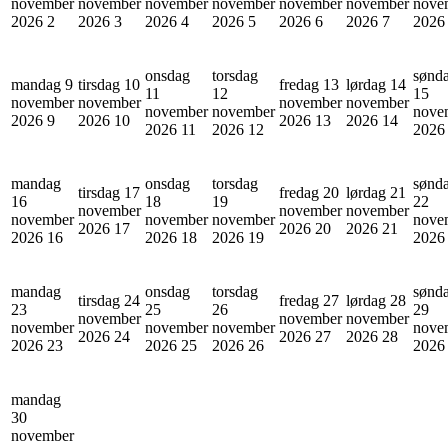
november
november
november
november
november
november
nove
2026
2
2026
3
2026
4
2026
5
2026
6
2026
7
202
onsdag
torsdag
sønd
mandag 9
tirsdag 10
fredag 13
lørdag 14
11
12
15
november
november
november
november
november
november
nove
2026
9
2026
10
2026
13
2026
14
2026
11
2026
12
202
mandag
onsdag
torsdag
sønd
tirsdag 17
fredag 20
lørdag 21
16
18
19
22
november
november
november
november
november
november
nove
2026
17
2026
20
2026
21
2026
16
2026
18
2026
19
202
mandag
onsdag
torsdag
sønd
tirsdag 24
fredag 27
lørdag 28
23
25
26
29
november
november
november
november
november
november
nove
2026
24
2026
27
2026
28
2026
23
2026
25
2026
26
202
mandag
30
november