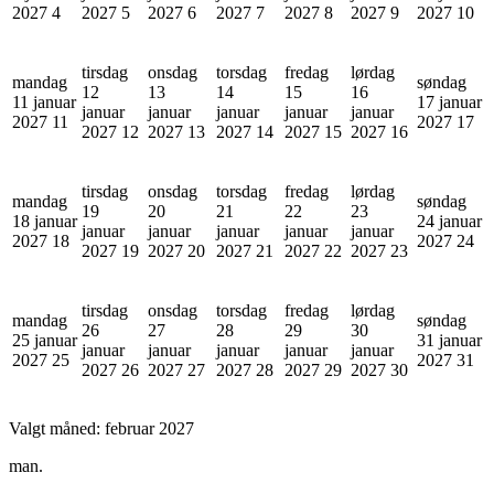
2027
4
2027
5
2027
6
2027
7
2027
8
2027
9
2027
10
tirsdag
onsdag
torsdag
fredag
lørdag
mandag
søndag
12
13
14
15
16
11 januar
17 januar
januar
januar
januar
januar
januar
2027
11
2027
17
2027
12
2027
13
2027
14
2027
15
2027
16
tirsdag
onsdag
torsdag
fredag
lørdag
mandag
søndag
19
20
21
22
23
18 januar
24 januar
januar
januar
januar
januar
januar
2027
18
2027
24
2027
19
2027
20
2027
21
2027
22
2027
23
tirsdag
onsdag
torsdag
fredag
lørdag
mandag
søndag
26
27
28
29
30
25 januar
31 januar
januar
januar
januar
januar
januar
2027
25
2027
31
2027
26
2027
27
2027
28
2027
29
2027
30
Valgt måned:
februar 2027
man.