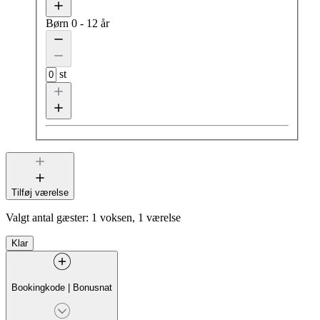
Børn
0 - 12 år
st
Tilføj værelse
Valgt antal gæster:
1 voksen, 1 værelse
Klar
Bookingkode
|
Bonusnat