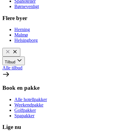
Spahoteller
Børnevenligt
Flere byer
Herning
Malmø
Helsingborg
Tilbud
Alle tilbud
Book en pakke
Alle hotellpakker
Weekendpakke
Golfpakker
Spapakker
Lige nu