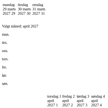
mandag
tirsdag
onsdag
29 marts
30 marts
31 marts
2027
29
2027
30
2027
31
Valgt måned:
april 2027
man.
tirs.
ons.
tors.
fre.
lør.
søn.
torsdag 1
fredag 2
lørdag 3
søndag 4
april
april
april
april
2027
1
2027
2
2027
3
2027
4