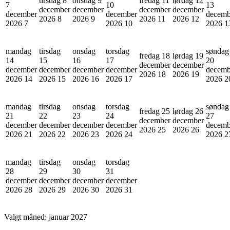
tirsdag 8
onsdag 9
fredag 11
lørdag 12
7
10
13
december
december
december
december
december
december
decemb
2026
8
2026
9
2026
11
2026
12
2026
7
2026
10
2026
1
mandag
tirsdag
onsdag
torsdag
søndag
fredag 18
lørdag 19
14
15
16
17
20
december
december
december
december
december
december
decemb
2026
18
2026
19
2026
14
2026
15
2026
16
2026
17
2026
2
mandag
tirsdag
onsdag
torsdag
søndag
fredag 25
lørdag 26
21
22
23
24
27
december
december
december
december
december
december
decemb
2026
25
2026
26
2026
21
2026
22
2026
23
2026
24
2026
2
mandag
tirsdag
onsdag
torsdag
28
29
30
31
december
december
december
december
2026
28
2026
29
2026
30
2026
31
Valgt måned:
januar 2027