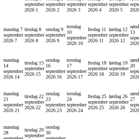
september
september
september
september
september
sept
2026
1
2026
2
2026
3
2026
4
2026
5
202
torsdag
søn
mandag 7
tirsdag 8
onsdag 9
fredag 11
lørdag 12
10
13
september
september
september
september
september
september
sept
2026
7
2026
8
2026
9
2026
11
2026
12
2026
10
202
mandag
onsdag
torsdag
søn
tirsdag 15
fredag 18
lørdag 19
14
16
17
20
september
september
september
september
september
september
sept
2026
15
2026
18
2026
19
2026
14
2026
16
2026
17
202
mandag
onsdag
torsdag
søn
tirsdag 22
fredag 25
lørdag 26
21
23
24
27
september
september
september
september
september
september
sept
2026
22
2026
25
2026
26
2026
21
2026
23
2026
24
202
mandag
onsdag
tirsdag 29
28
30
september
september
september