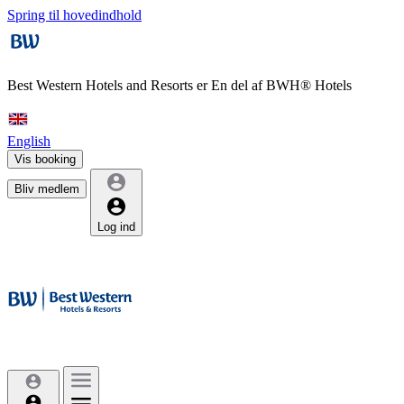
Spring til hovedindhold
Best Western Hotels and Resorts er
En del af BWH® Hotels
English
Vis booking
Bliv medlem
Log ind