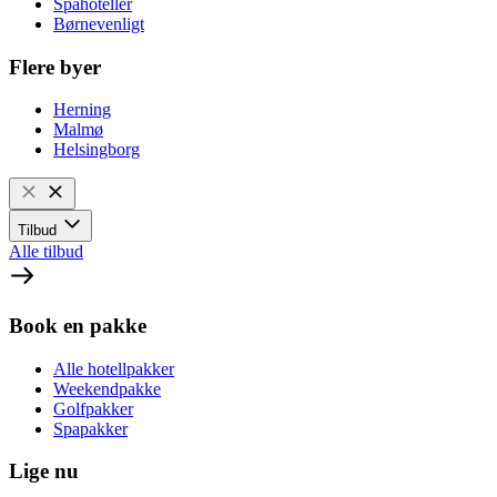
Spahoteller
Børnevenligt
Flere byer
Herning
Malmø
Helsingborg
Tilbud
Alle tilbud
Book en pakke
Alle hotellpakker
Weekendpakke
Golfpakker
Spapakker
Lige nu