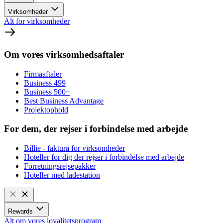
Virksomheder
Alt for virksomheder
Om vores virksomhedsaftaler
Firmaaftaler
Business 499
Business 500+
Best Business Advantage
Projektophold
For dem, der rejser i forbindelse med arbejde
Billie - faktura for virksomheder
Hoteller for dig der rejser i forbindelse med arbejde
Forretningsrejsepakker
Hoteller med ladestation
Rewards
Alt om vores loyalitetsprogram