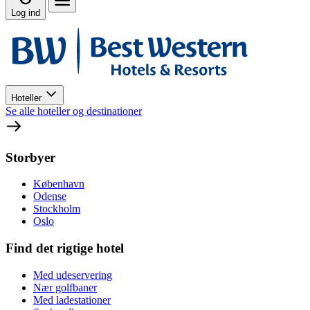
Log ind
Hoteller
Se alle hoteller og destinationer
Storbyer
København
Odense
Stockholm
Oslo
Find det rigtige hotel
Med udeservering
Nær golfbaner
Med ladestationer