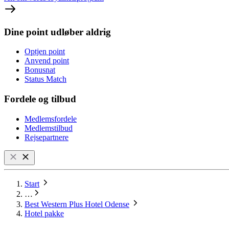
Dine point udløber aldrig
Optjen point
Anvend point
Bonusnat
Status Match
Fordele og tilbud
Medlemsfordele
Medlemstilbud
Rejsepartnere
Start
…
Best Western Plus Hotel Odense
Hotel pakke