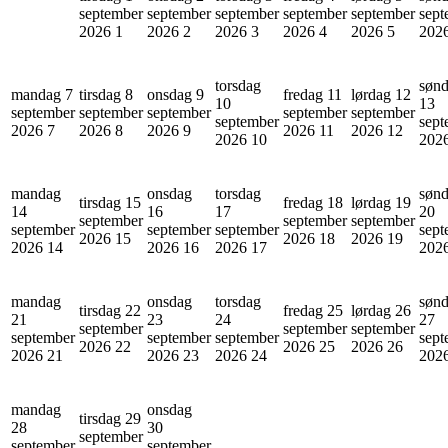
september
september
september
september
september
sept
2026
1
2026
2
2026
3
2026
4
2026
5
202
torsdag
søn
mandag 7
tirsdag 8
onsdag 9
fredag 11
lørdag 12
10
13
september
september
september
september
september
september
sept
2026
7
2026
8
2026
9
2026
11
2026
12
2026
10
202
mandag
onsdag
torsdag
søn
tirsdag 15
fredag 18
lørdag 19
14
16
17
20
september
september
september
september
september
september
sept
2026
15
2026
18
2026
19
2026
14
2026
16
2026
17
202
mandag
onsdag
torsdag
søn
tirsdag 22
fredag 25
lørdag 26
21
23
24
27
september
september
september
september
september
september
sept
2026
22
2026
25
2026
26
2026
21
2026
23
2026
24
202
mandag
onsdag
tirsdag 29
28
30
september
september
september