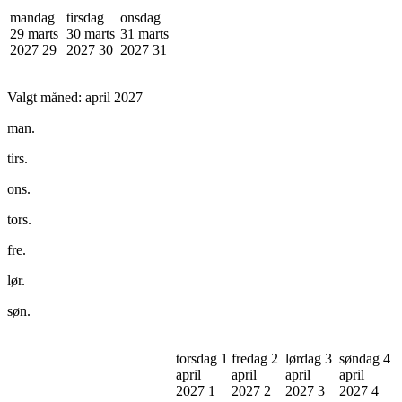
mandag
tirsdag
onsdag
29 marts
30 marts
31 marts
2027
29
2027
30
2027
31
Valgt måned:
april 2027
man.
tirs.
ons.
tors.
fre.
lør.
søn.
torsdag 1
fredag 2
lørdag 3
søndag 4
april
april
april
april
2027
1
2027
2
2027
3
2027
4