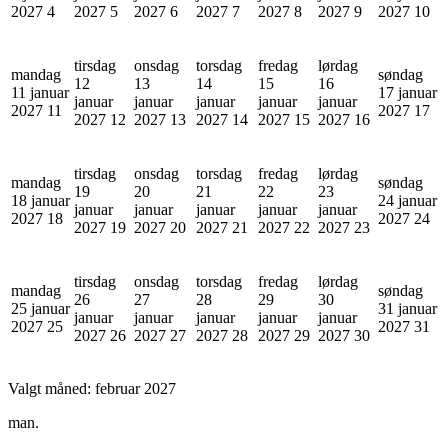
2027
4
2027
5
2027
6
2027
7
2027
8
2027
9
2027
10
tirsdag
onsdag
torsdag
fredag
lørdag
mandag
søndag
12
13
14
15
16
11 januar
17 januar
januar
januar
januar
januar
januar
2027
11
2027
17
2027
12
2027
13
2027
14
2027
15
2027
16
tirsdag
onsdag
torsdag
fredag
lørdag
mandag
søndag
19
20
21
22
23
18 januar
24 januar
januar
januar
januar
januar
januar
2027
18
2027
24
2027
19
2027
20
2027
21
2027
22
2027
23
tirsdag
onsdag
torsdag
fredag
lørdag
mandag
søndag
26
27
28
29
30
25 januar
31 januar
januar
januar
januar
januar
januar
2027
25
2027
31
2027
26
2027
27
2027
28
2027
29
2027
30
Valgt måned:
februar 2027
man.