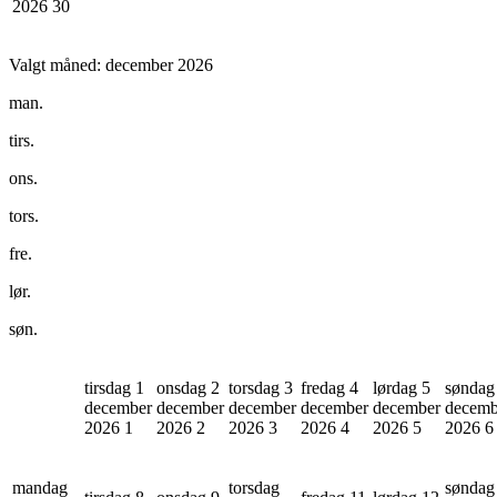
2026
30
Valgt måned:
december 2026
man.
tirs.
ons.
tors.
fre.
lør.
søn.
tirsdag 1
onsdag 2
torsdag 3
fredag 4
lørdag 5
søndag
december
december
december
december
december
decemb
2026
1
2026
2
2026
3
2026
4
2026
5
2026
6
mandag
torsdag
søndag