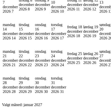
tirsdag 8
onsdag 9
fredag 11
lørdag 12
7
10
13
december
december
december
december
december
december
decemb
2026
8
2026
9
2026
11
2026
12
2026
7
2026
10
2026
1
mandag
tirsdag
onsdag
torsdag
søndag
fredag 18
lørdag 19
14
15
16
17
20
december
december
december
december
december
december
decemb
2026
18
2026
19
2026
14
2026
15
2026
16
2026
17
2026
2
mandag
tirsdag
onsdag
torsdag
søndag
fredag 25
lørdag 26
21
22
23
24
27
december
december
december
december
december
december
decemb
2026
25
2026
26
2026
21
2026
22
2026
23
2026
24
2026
2
mandag
tirsdag
onsdag
torsdag
28
29
30
31
december
december
december
december
2026
28
2026
29
2026
30
2026
31
Valgt måned:
januar 2027