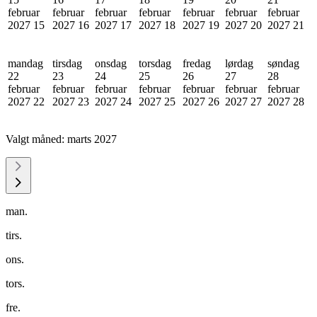
februar
februar
februar
februar
februar
februar
februar
2027
15
2027
16
2027
17
2027
18
2027
19
2027
20
2027
21
mandag
tirsdag
onsdag
torsdag
fredag
lørdag
søndag
22
23
24
25
26
27
28
februar
februar
februar
februar
februar
februar
februar
2027
22
2027
23
2027
24
2027
25
2027
26
2027
27
2027
28
Valgt måned:
marts 2027
man.
tirs.
ons.
tors.
fre.