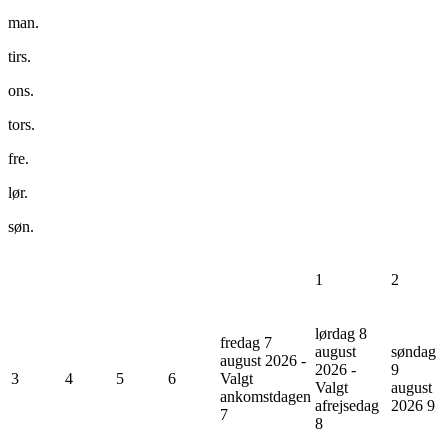
man.
tirs.
ons.
tors.
fre.
lør.
søn.
1
2
lørdag 8
fredag 7
august
søndag
august 2026 -
2026 -
9
3
4
5
6
Valgt
Valgt
august
ankomstdagen
afrejsedag
2026
9
7
8