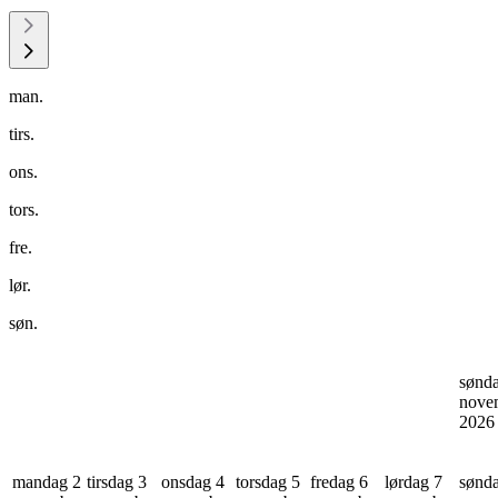
man.
tirs.
ons.
tors.
fre.
lør.
søn.
sønd
nove
202
mandag 2
tirsdag 3
onsdag 4
torsdag 5
fredag 6
lørdag 7
sønd