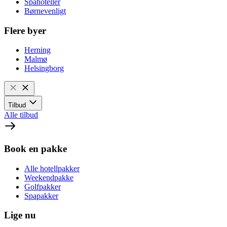
Spahoteller
Børnevenligt
Flere byer
Herning
Malmø
Helsingborg
Tilbud
Alle tilbud
Book en pakke
Alle hotellpakker
Weekendpakke
Golfpakker
Spapakker
Lige nu