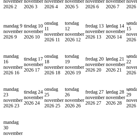
november
november
november
november
november
november
nove
2026
2
2026
3
2026
4
2026
5
2026
6
2026
7
202
onsdag
torsdag
sønd
mandag 9
tirsdag 10
fredag 13
lørdag 14
11
12
15
november
november
november
november
november
november
nove
2026
9
2026
10
2026
13
2026
14
2026
11
2026
12
202
mandag
onsdag
torsdag
sønd
tirsdag 17
fredag 20
lørdag 21
16
18
19
22
november
november
november
november
november
november
nove
2026
17
2026
20
2026
21
2026
16
2026
18
2026
19
202
mandag
onsdag
torsdag
sønd
tirsdag 24
fredag 27
lørdag 28
23
25
26
29
november
november
november
november
november
november
nove
2026
24
2026
27
2026
28
2026
23
2026
25
2026
26
202
mandag
30
november