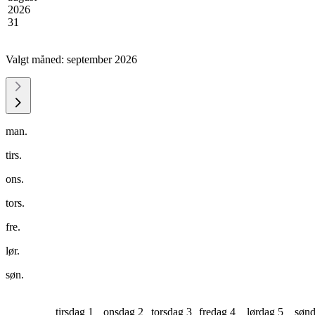
2026
31
Valgt måned:
september 2026
man.
tirs.
ons.
tors.
fre.
lør.
søn.
tirsdag 1
onsdag 2
torsdag 3
fredag 4
lørdag 5
sønd