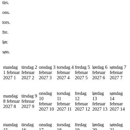
tirs.
ons.
tors.
fre.
lør.
søn.
mandag
tirsdag 2
onsdag 3
torsdag 4
fredag 5
lørdag 6
søndag 7
1 februar
februar
februar
februar
februar
februar
februar
2027
1
2027
2
2027
3
2027
4
2027
5
2027
6
2027
7
onsdag
torsdag
fredag
lørdag
søndag
mandag
tirsdag 9
10
11
12
13
14
8 februar
februar
februar
februar
februar
februar
februar
2027
8
2027
9
2027
10
2027
11
2027
12
2027
13
2027
14
mandag
tirsdag
onsdag
torsdag
fredag
lørdag
søndag
15
16
17
18
19
20
21