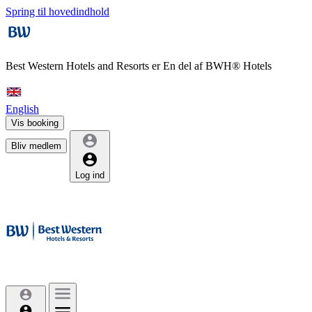
Spring til hovedindhold
Best Western Hotels and Resorts er
En del af BWH® Hotels
English
Vis booking
Bliv medlem
Log ind