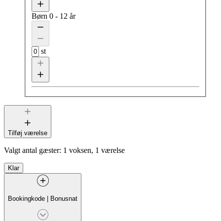
Børn
0 - 12 år
st
Tilføj værelse
Valgt antal gæster:
1 voksen, 1 værelse
Klar
Bookingkode
|
Bonusnat