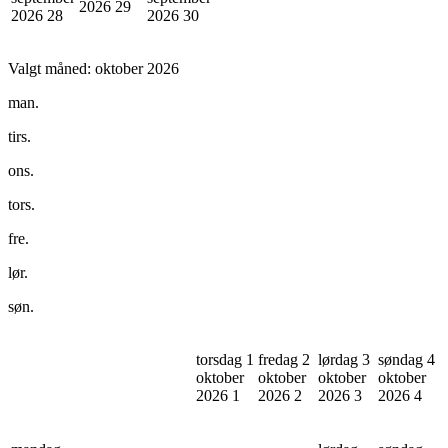
2026
29
2026
28
2026
30
Valgt måned:
oktober 2026
man.
tirs.
ons.
tors.
fre.
lør.
søn.
torsdag 1
fredag 2
lørdag 3
søndag 4
oktober
oktober
oktober
oktober
2026
1
2026
2
2026
3
2026
4