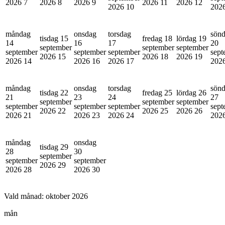
2026
7
2026
8
2026
9
2026
11
2026
12
2026
10
202
måndag
onsdag
torsdag
sön
tisdag 15
fredag 18
lördag 19
14
16
17
20
september
september
september
september
september
september
sept
2026
15
2026
18
2026
19
2026
14
2026
16
2026
17
202
måndag
onsdag
torsdag
sön
tisdag 22
fredag 25
lördag 26
21
23
24
27
september
september
september
september
september
september
sept
2026
22
2026
25
2026
26
2026
21
2026
23
2026
24
202
måndag
onsdag
tisdag 29
28
30
september
september
september
2026
29
2026
28
2026
30
Vald månad:
oktober 2026
mån