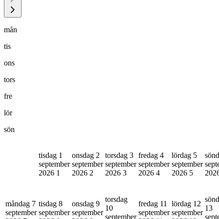
mån
tis
ons
tors
fre
lör
sön
tisdag 1
onsdag 2
torsdag 3
fredag 4
lördag 5
sönd
september
september
september
september
september
sept
2026
1
2026
2
2026
3
2026
4
2026
5
202
torsdag
sön
måndag 7
tisdag 8
onsdag 9
fredag 11
lördag 12
10
13
september
september
september
september
september
september
sept