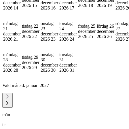
december
december
december
december
december
december
decemb
2026
15
2026
18
2026
19
2026
14
2026
16
2026
17
2026
2
måndag
onsdag
torsdag
söndag
tisdag 22
fredag 25
lördag 26
21
23
24
27
december
december
december
december
december
december
decemb
2026
22
2026
25
2026
26
2026
21
2026
23
2026
24
2026
2
måndag
onsdag
torsdag
tisdag 29
28
30
31
december
december
december
december
2026
29
2026
28
2026
30
2026
31
Vald månad:
januari 2027
mån
tis