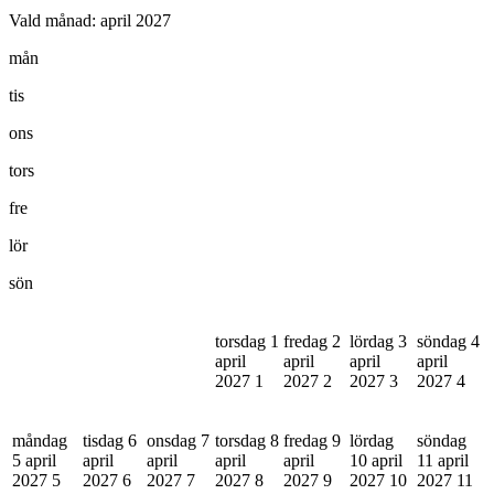
Vald månad:
april 2027
mån
tis
ons
tors
fre
lör
sön
torsdag 1
fredag 2
lördag 3
söndag 4
april
april
april
april
2027
1
2027
2
2027
3
2027
4
måndag
tisdag 6
onsdag 7
torsdag 8
fredag 9
lördag
söndag
5 april
april
april
april
april
10 april
11 april
2027
5
2027
6
2027
7
2027
8
2027
9
2027
10
2027
11