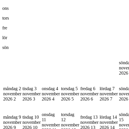
ons
tors
fre
lör
sön
sönd
nove
202
måndag 2
tisdag 3
onsdag 4
torsdag 5
fredag 6
lördag 7
sönd
november
november
november
november
november
november
nove
2026
2
2026
3
2026
4
2026
5
2026
6
2026
7
202
onsdag
torsdag
sönd
måndag 9
tisdag 10
fredag 13
lördag 14
11
12
15
november
november
november
november
november
november
nove
2026
9
2026
10
2026
13
2026
14