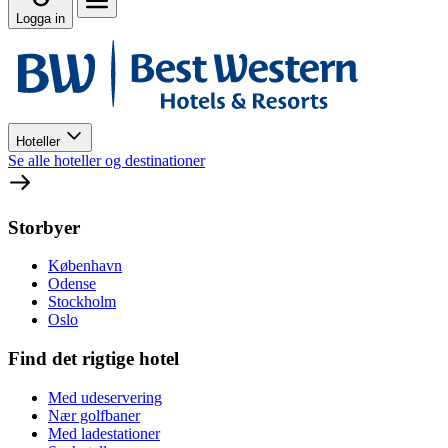
Logga in
Hoteller
Se alle hoteller og destinationer
Storbyer
København
Odense
Stockholm
Oslo
Find det rigtige hotel
Med udeservering
Nær golfbaner
Med ladestationer