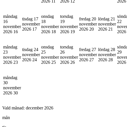
2026
11
2026
12
202
måndag
onsdag
torsdag
sönd
tisdag 17
fredag 20
lördag 21
16
18
19
22
november
november
november
november
november
november
nove
2026
17
2026
20
2026
21
2026
16
2026
18
2026
19
202
måndag
onsdag
torsdag
sönd
tisdag 24
fredag 27
lördag 28
23
25
26
29
november
november
november
november
november
november
nove
2026
24
2026
27
2026
28
2026
23
2026
25
2026
26
202
måndag
30
november
2026
30
Vald månad:
december 2026
mån