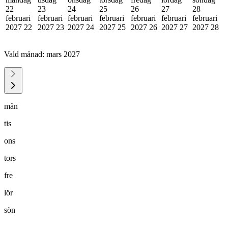
22
23
24
25
26
27
28
februari
februari
februari
februari
februari
februari
februari
2027
22
2027
23
2027
24
2027
25
2027
26
2027
27
2027
28
Vald månad:
mars 2027
mån
tis
ons
tors
fre
lör
sön