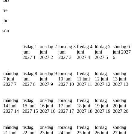
tors
fre
lör
sön
tisdag 1
onsdag 2
torsdag 3
fredag 4
lördag 5
söndag 6
juni
juni
juni
juni
juni
juni 2027
2027
1
2027
2
2027
3
2027
4
2027
5
6
måndag
tisdag 8
onsdag 9
torsdag
fredag
lördag
söndag
7 juni
juni
juni
10 juni
11 juni
12 juni
13 juni
2027
7
2027
8
2027
9
2027
10
2027
11
2027
12
2027
13
måndag
tisdag
onsdag
torsdag
fredag
lördag
söndag
14 juni
15 juni
16 juni
17 juni
18 juni
19 juni
20 juni
2027
14
2027
15
2027
16
2027
17
2027
18
2027
19
2027
20
måndag
tisdag
onsdag
torsdag
fredag
lördag
söndag
21 juni
22 juni
23 juni
24 juni
25 juni
26 juni
27 juni