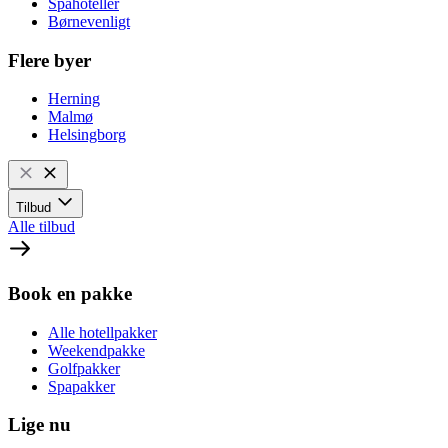
Spahoteller
Børnevenligt
Flere byer
Herning
Malmø
Helsingborg
Tilbud
Alle tilbud
Book en pakke
Alle hotellpakker
Weekendpakke
Golfpakker
Spapakker
Lige nu