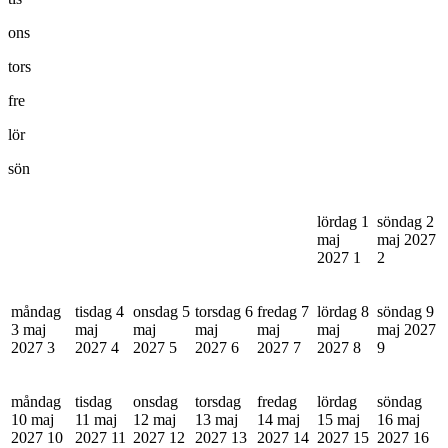
ons
tors
fre
lör
sön
lördag 1
söndag 2
maj
maj 2027
2027
1
2
måndag
tisdag 4
onsdag 5
torsdag 6
fredag 7
lördag 8
söndag 9
3 maj
maj
maj
maj
maj
maj
maj 2027
2027
3
2027
4
2027
5
2027
6
2027
7
2027
8
9
måndag
tisdag
onsdag
torsdag
fredag
lördag
söndag
10 maj
11 maj
12 maj
13 maj
14 maj
15 maj
16 maj
2027
10
2027
11
2027
12
2027
13
2027
14
2027
15
2027
16