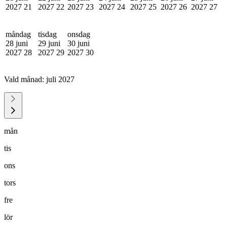
2027
21
2027
22
2027
23
2027
24
2027
25
2027
26
2027
27
måndag
tisdag
onsdag
28 juni
29 juni
30 juni
2027
28
2027
29
2027
30
Vald månad:
juli 2027
mån
tis
ons
tors
fre
lör