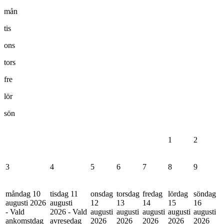
mån
tis
ons
tors
fre
lör
sön
1
2
3
4
5
6
7
8
9
måndag 10
tisdag 11
onsdag
torsdag
fredag
lördag
söndag
augusti 2026
augusti
12
13
14
15
16
- Vald
2026 - Vald
augusti
augusti
augusti
augusti
augusti
ankomstdag
avresedag
2026
2026
2026
2026
2026