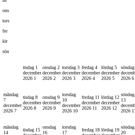
tis
ons
tors
fre
lör
sön
tisdag 1
onsdag 2
torsdag 3
fredag 4
lördag 5
söndag
december
december
december
december
december
decemb
2026
1
2026
2
2026
3
2026
4
2026
5
2026
6
måndag
torsdag
söndag
tisdag 8
onsdag 9
fredag 11
lördag 12
7
10
13
december
december
december
december
december
december
decemb
2026
8
2026
9
2026
11
2026
12
2026
7
2026
10
2026
1
måndag
onsdag
torsdag
söndag
tisdag 15
fredag 18
lördag 19
14
16
17
20