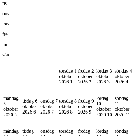
tis
ons
tors
fre
lör
sön
torsdag 1
fredag 2
lördag 3
söndag 4
oktober
oktober
oktober
oktober
2026
1
2026
2
2026
3
2026
4
måndag
lördag
söndag
tisdag 6
onsdag 7
torsdag 8
fredag 9
5
10
11
oktober
oktober
oktober
oktober
oktober
oktober
oktober
2026
6
2026
7
2026
8
2026
9
2026
5
2026
10
2026
11
måndag
tisdag
onsdag
torsdag
fredag
lördag
söndag