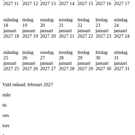
2027
11
2027
12
2027
13
2027
14
2027
15
2027
16
2027
17
måndag
tisdag
onsdag
torsdag
fredag
lördag
söndag
18
19
20
21
22
23
24
januari
januari
januari
januari
januari
januari
januari
2027
18
2027
19
2027
20
2027
21
2027
22
2027
23
2027
24
måndag
tisdag
onsdag
torsdag
fredag
lördag
söndag
25
26
27
28
29
30
31
januari
januari
januari
januari
januari
januari
januari
2027
25
2027
26
2027
27
2027
28
2027
29
2027
30
2027
31
Vald månad:
februari 2027
mån
tis
ons
tors