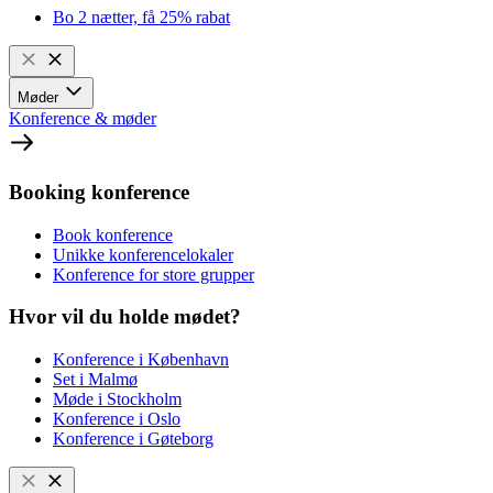
Bo 2 nætter, få 25% rabat
Møder
Konference & møder
Booking konference
Book konference
Unikke konferencelokaler
Konference for store grupper
Hvor vil du holde mødet?
Konference i København
Set i Malmø
Møde i Stockholm
Konference i Oslo
Konference i Gøteborg