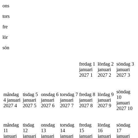
ons
tors
fre
lör
sön
fredag 1
lördag 2
söndag 3
januari
januari
januari
2027
1
2027
2
2027
3
söndag
måndag
tisdag 5
onsdag 6
torsdag 7
fredag 8
lördag 9
10
4 januari
januari
januari
januari
januari
januari
januari
2027
4
2027
5
2027
6
2027
7
2027
8
2027
9
2027
10
måndag
tisdag
onsdag
torsdag
fredag
lördag
söndag
11
12
13
14
15
16
17
januari
januari
januari
januari
januari
januari
januari