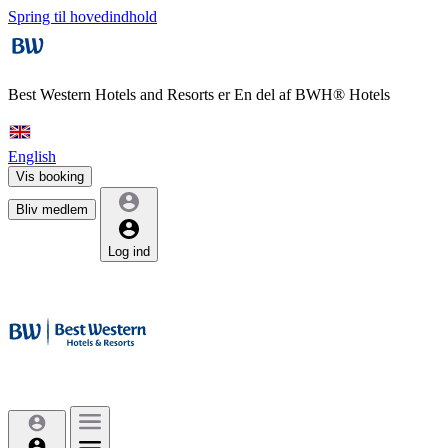
Spring til hovedindhold
Best Western Hotels and Resorts er
En del af BWH® Hotels
English
Vis booking
Bliv medlem
Log ind