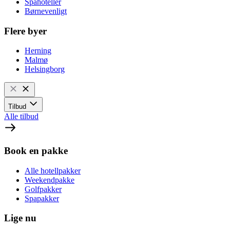
Spahoteller
Børnevenligt
Flere byer
Herning
Malmø
Helsingborg
Tilbud
Alle tilbud
Book en pakke
Alle hotellpakker
Weekendpakke
Golfpakker
Spapakker
Lige nu