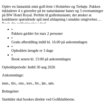
Oplev en fantastisk mini golf-ferie i Holstebro og Trehøje. Pakken
inkluderer 4 x greenfee på tre naturskønne baner og 3 overnatninger
på BW Hotel Royal. Perfekt til golfentusiaster, der ønsker at
kombinere spændende spil med afslapning i smukke omgivelser.
Book din golfoplevelse i dag!
•
Pakken gælder for max 2 personer
•
Gratis afbestilling indtil kl. 16.00 på ankomstdagen
•
Opholdets længde er 3 dage
•
Book senest kl. 15:00 på ankomstdagen
Opholdsperiode:
Indtil 30 aug 2026
Ankomstdage:
man.,
tirs.,
ons.,
tors.,
fre.,
lør.,
søn.
Betingelser
Starttider skal bookes direkte ved Golfklubberne.