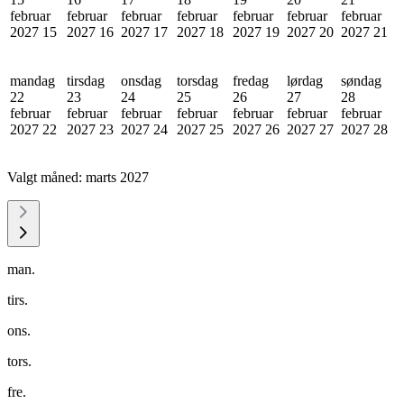
februar
februar
februar
februar
februar
februar
februar
2027
15
2027
16
2027
17
2027
18
2027
19
2027
20
2027
21
mandag
tirsdag
onsdag
torsdag
fredag
lørdag
søndag
22
23
24
25
26
27
28
februar
februar
februar
februar
februar
februar
februar
2027
22
2027
23
2027
24
2027
25
2027
26
2027
27
2027
28
Valgt måned:
marts 2027
man.
tirs.
ons.
tors.
fre.