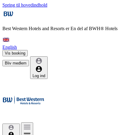
Spring til hovedindhold
Best Western Hotels and Resorts er
En del af BWH® Hotels
English
Vis booking
Bliv medlem
Log ind