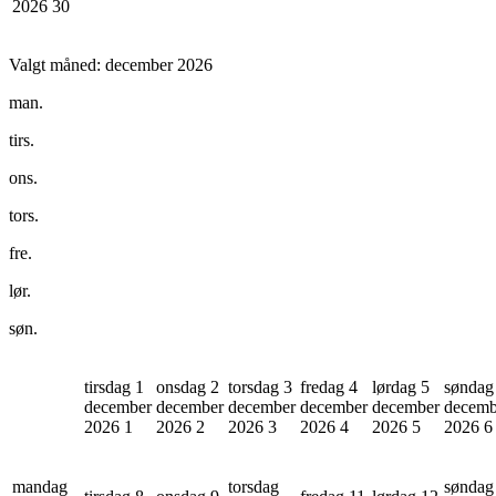
2026
30
Valgt måned:
december 2026
man.
tirs.
ons.
tors.
fre.
lør.
søn.
tirsdag 1
onsdag 2
torsdag 3
fredag 4
lørdag 5
søndag
december
december
december
december
december
decemb
2026
1
2026
2
2026
3
2026
4
2026
5
2026
6
mandag
torsdag
søndag