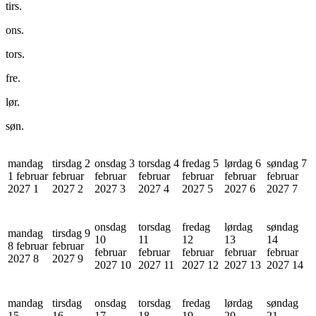
tirs.
ons.
tors.
fre.
lør.
søn.
mandag
tirsdag 2
onsdag 3
torsdag 4
fredag 5
lørdag 6
søndag 7
1 februar
februar
februar
februar
februar
februar
februar
2027
1
2027
2
2027
3
2027
4
2027
5
2027
6
2027
7
onsdag
torsdag
fredag
lørdag
søndag
mandag
tirsdag 9
10
11
12
13
14
8 februar
februar
februar
februar
februar
februar
februar
2027
8
2027
9
2027
10
2027
11
2027
12
2027
13
2027
14
mandag
tirsdag
onsdag
torsdag
fredag
lørdag
søndag
15
16
17
18
19
20
21