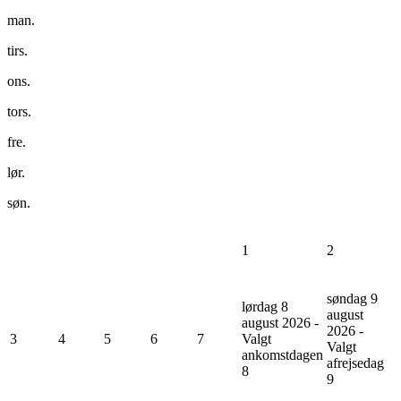
man.
tirs.
ons.
tors.
fre.
lør.
søn.
1
2
søndag 9
lørdag 8
august
august 2026 -
2026 -
3
4
5
6
7
Valgt
Valgt
ankomstdagen
afrejsedag
8
9