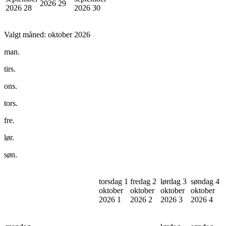
2026
29
2026
28
2026
30
Valgt måned:
oktober 2026
man.
tirs.
ons.
tors.
fre.
lør.
søn.
torsdag 1
fredag 2
lørdag 3
søndag 4
oktober
oktober
oktober
oktober
2026
1
2026
2
2026
3
2026
4