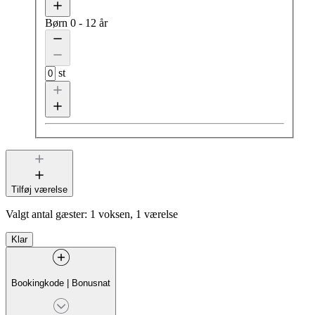
Børn
0 - 12 år
st
Tilføj værelse
Valgt antal gæster:
1 voksen, 1 værelse
Klar
Bookingkode
|
Bonusnat