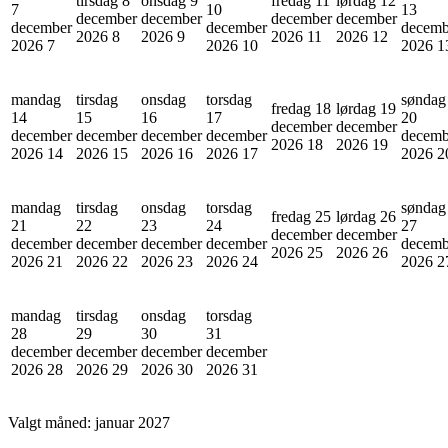
tirsdag 8
onsdag 9
fredag 11
lørdag 12
7
10
13
december
december
december
december
december
december
decemb
2026
8
2026
9
2026
11
2026
12
2026
7
2026
10
2026
1
mandag
tirsdag
onsdag
torsdag
søndag
fredag 18
lørdag 19
14
15
16
17
20
december
december
december
december
december
december
decemb
2026
18
2026
19
2026
14
2026
15
2026
16
2026
17
2026
2
mandag
tirsdag
onsdag
torsdag
søndag
fredag 25
lørdag 26
21
22
23
24
27
december
december
december
december
december
december
decemb
2026
25
2026
26
2026
21
2026
22
2026
23
2026
24
2026
2
mandag
tirsdag
onsdag
torsdag
28
29
30
31
december
december
december
december
2026
28
2026
29
2026
30
2026
31
Valgt måned:
januar 2027