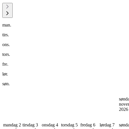
man.
tirs.
ons.
tors.
fre.
lør.
søn.
sønd
nove
202
mandag 2
tirsdag 3
onsdag 4
torsdag 5
fredag 6
lørdag 7
sønd