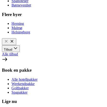
Spahoteller
Børnevenligt
Flere byer
Herning
Malmø
Helsingborg
Tilbud
Alle tilbud
Book en pakke
Alle hotellpakker
Weekendpakke
Golfpakker
Spapakker
Lige nu