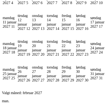
2027
4
2027
5
2027
6
2027
7
2027
8
2027
9
2027
10
tirsdag
onsdag
torsdag
fredag
lørdag
mandag
søndag
12
13
14
15
16
11 januar
17 januar
januar
januar
januar
januar
januar
2027
11
2027
17
2027
12
2027
13
2027
14
2027
15
2027
16
tirsdag
onsdag
torsdag
fredag
lørdag
mandag
søndag
19
20
21
22
23
18 januar
24 januar
januar
januar
januar
januar
januar
2027
18
2027
24
2027
19
2027
20
2027
21
2027
22
2027
23
tirsdag
onsdag
torsdag
fredag
lørdag
mandag
søndag
26
27
28
29
30
25 januar
31 januar
januar
januar
januar
januar
januar
2027
25
2027
31
2027
26
2027
27
2027
28
2027
29
2027
30
Valgt måned:
februar 2027
man.