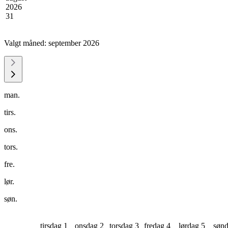
2026
31
Valgt måned:
september 2026
man.
tirs.
ons.
tors.
fre.
lør.
søn.
tirsdag 1
onsdag 2
torsdag 3
fredag 4
lørdag 5
sønd