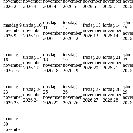
november
november
november
november
november
november
nove
2026
2
2026
3
2026
4
2026
5
2026
6
2026
7
202
onsdag
torsdag
sønd
mandag 9
tirsdag 10
fredag 13
lørdag 14
11
12
15
november
november
november
november
november
november
nove
2026
9
2026
10
2026
13
2026
14
2026
11
2026
12
202
mandag
onsdag
torsdag
sønd
tirsdag 17
fredag 20
lørdag 21
16
18
19
22
november
november
november
november
november
november
nove
2026
17
2026
20
2026
21
2026
16
2026
18
2026
19
202
mandag
onsdag
torsdag
sønd
tirsdag 24
fredag 27
lørdag 28
23
25
26
29
november
november
november
november
november
november
nove
2026
24
2026
27
2026
28
2026
23
2026
25
2026
26
202
mandag
30
november