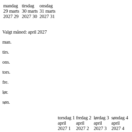
mandag
tirsdag
onsdag
29 marts
30 marts
31 marts
2027
29
2027
30
2027
31
Valgt måned:
april 2027
man.
tirs.
ons.
tors.
fre.
lør.
søn.
torsdag 1
fredag 2
lørdag 3
søndag 4
april
april
april
april
2027
1
2027
2
2027
3
2027
4