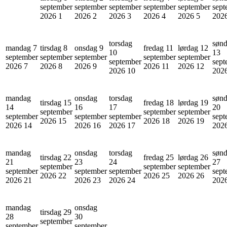
september
september
september
september
september
sept
2026
1
2026
2
2026
3
2026
4
2026
5
202
torsdag
søn
mandag 7
tirsdag 8
onsdag 9
fredag 11
lørdag 12
10
13
september
september
september
september
september
september
sept
2026
7
2026
8
2026
9
2026
11
2026
12
2026
10
202
mandag
onsdag
torsdag
søn
tirsdag 15
fredag 18
lørdag 19
14
16
17
20
september
september
september
september
september
september
sept
2026
15
2026
18
2026
19
2026
14
2026
16
2026
17
202
mandag
onsdag
torsdag
søn
tirsdag 22
fredag 25
lørdag 26
21
23
24
27
september
september
september
september
september
september
sept
2026
22
2026
25
2026
26
2026
21
2026
23
2026
24
202
mandag
onsdag
tirsdag 29
28
30
september
september
september