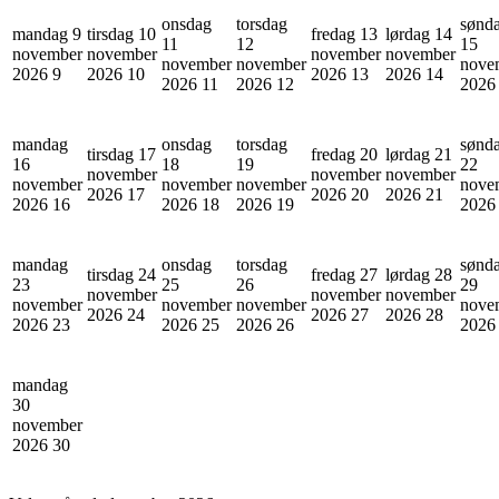
onsdag
torsdag
sønd
mandag 9
tirsdag 10
fredag 13
lørdag 14
11
12
15
november
november
november
november
november
november
nove
2026
9
2026
10
2026
13
2026
14
2026
11
2026
12
202
mandag
onsdag
torsdag
sønd
tirsdag 17
fredag 20
lørdag 21
16
18
19
22
november
november
november
november
november
november
nove
2026
17
2026
20
2026
21
2026
16
2026
18
2026
19
202
mandag
onsdag
torsdag
sønd
tirsdag 24
fredag 27
lørdag 28
23
25
26
29
november
november
november
november
november
november
nove
2026
24
2026
27
2026
28
2026
23
2026
25
2026
26
202
mandag
30
november
2026
30