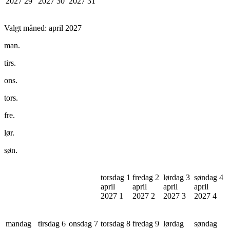
2027
29
2027
30
2027
31
Valgt måned:
april 2027
man.
tirs.
ons.
tors.
fre.
lør.
søn.
torsdag 1
fredag 2
lørdag 3
søndag 4
april
april
april
april
2027
1
2027
2
2027
3
2027
4
mandag
tirsdag 6
onsdag 7
torsdag 8
fredag 9
lørdag
søndag