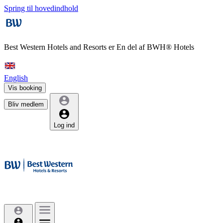
Spring til hovedindhold
Best Western Hotels and Resorts er
En del af BWH® Hotels
English
Vis booking
Bliv medlem
Log ind