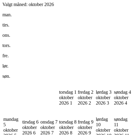
Valgt måned:
oktober 2026
man.
tirs.
ons.
tors.
fre.
lør.
søn.
torsdag 1
fredag 2
lørdag 3
søndag 4
oktober
oktober
oktober
oktober
2026
1
2026
2
2026
3
2026
4
mandag
lørdag
søndag
tirsdag 6
onsdag 7
torsdag 8
fredag 9
5
10
11
oktober
oktober
oktober
oktober
oktober
oktober
oktober
2026
6
2026
7
2026
8
2026
9