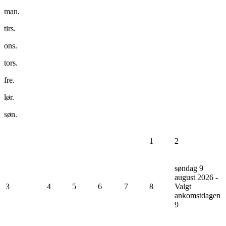
man.
tirs.
ons.
tors.
fre.
lør.
søn.
1
2
søndag 9
august 2026 -
3
4
5
6
7
8
Valgt
ankomstdagen
9