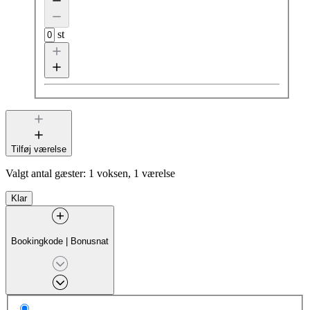
st
Tilføj værelse
Valgt antal gæster:
1 voksen, 1 værelse
Klar
Bookingkode
|
Bonusnat