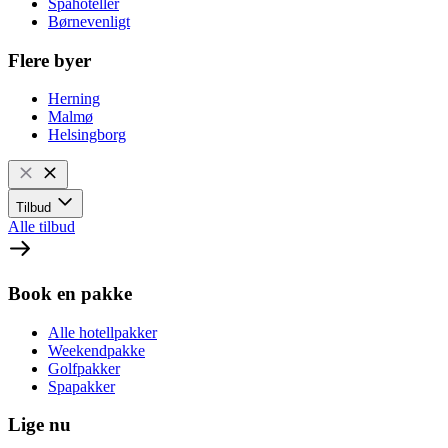
Spahoteller
Børnevenligt
Flere byer
Herning
Malmø
Helsingborg
Tilbud
Alle tilbud
Book en pakke
Alle hotellpakker
Weekendpakke
Golfpakker
Spapakker
Lige nu