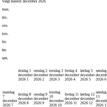
Valgt måned:
december 2026
man.
tirs.
ons.
tors.
fre.
lør.
søn.
tirsdag 1
onsdag 2
torsdag 3
fredag 4
lørdag 5
søndag
december
december
december
december
december
decemb
2026
1
2026
2
2026
3
2026
4
2026
5
2026
6
mandag
torsdag
søndag
tirsdag 8
onsdag 9
fredag 11
lørdag 12
7
10
13
december
december
december
december
december
december
decemb
2026
8
2026
9
2026
11
2026
12
2026
7
2026
10
2026
1