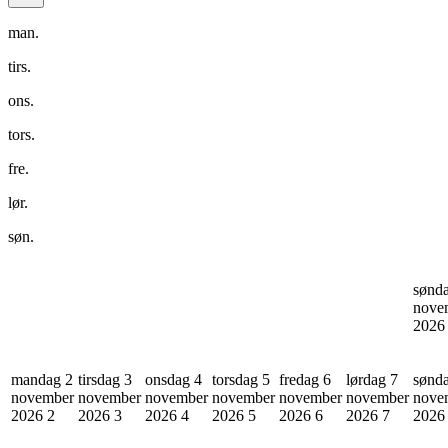
man.
tirs.
ons.
tors.
fre.
lør.
søn.
sønd
nove
202
mandag 2
tirsdag 3
onsdag 4
torsdag 5
fredag 6
lørdag 7
sønd
november
november
november
november
november
november
nove
2026
2
2026
3
2026
4
2026
5
2026
6
2026
7
202