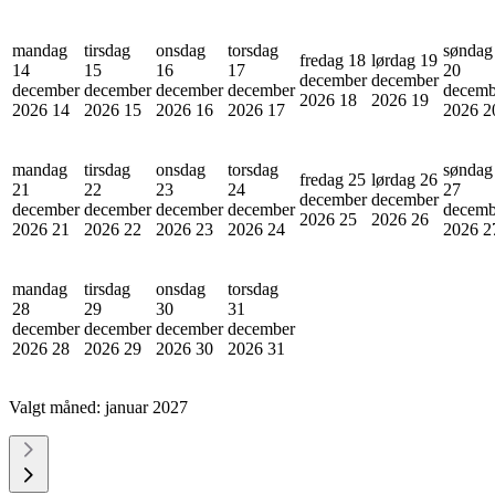
mandag
tirsdag
onsdag
torsdag
søndag
fredag 18
lørdag 19
14
15
16
17
20
december
december
december
december
december
december
decemb
2026
18
2026
19
2026
14
2026
15
2026
16
2026
17
2026
2
mandag
tirsdag
onsdag
torsdag
søndag
fredag 25
lørdag 26
21
22
23
24
27
december
december
december
december
december
december
decemb
2026
25
2026
26
2026
21
2026
22
2026
23
2026
24
2026
2
mandag
tirsdag
onsdag
torsdag
28
29
30
31
december
december
december
december
2026
28
2026
29
2026
30
2026
31
Valgt måned:
januar 2027