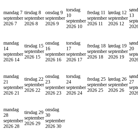
torsdag
søn
mandag 7
tirsdag 8
onsdag 9
fredag 11
lørdag 12
10
13
september
september
september
september
september
september
sept
2026
7
2026
8
2026
9
2026
11
2026
12
2026
10
202
mandag
onsdag
torsdag
søn
tirsdag 15
fredag 18
lørdag 19
14
16
17
20
september
september
september
september
september
september
sept
2026
15
2026
18
2026
19
2026
14
2026
16
2026
17
202
mandag
onsdag
torsdag
søn
tirsdag 22
fredag 25
lørdag 26
21
23
24
27
september
september
september
september
september
september
sept
2026
22
2026
25
2026
26
2026
21
2026
23
2026
24
202
mandag
onsdag
tirsdag 29
28
30
september
september
september
2026
29
2026
28
2026
30