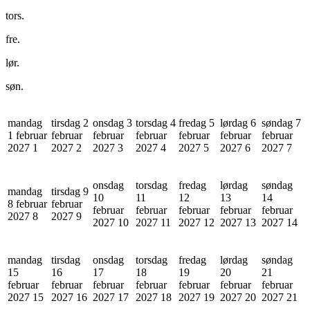
tors.
fre.
lør.
søn.
mandag
tirsdag 2
onsdag 3
torsdag 4
fredag 5
lørdag 6
søndag 7
1 februar
februar
februar
februar
februar
februar
februar
2027
1
2027
2
2027
3
2027
4
2027
5
2027
6
2027
7
onsdag
torsdag
fredag
lørdag
søndag
mandag
tirsdag 9
10
11
12
13
14
8 februar
februar
februar
februar
februar
februar
februar
2027
8
2027
9
2027
10
2027
11
2027
12
2027
13
2027
14
mandag
tirsdag
onsdag
torsdag
fredag
lørdag
søndag
15
16
17
18
19
20
21
februar
februar
februar
februar
februar
februar
februar
2027
15
2027
16
2027
17
2027
18
2027
19
2027
20
2027
21