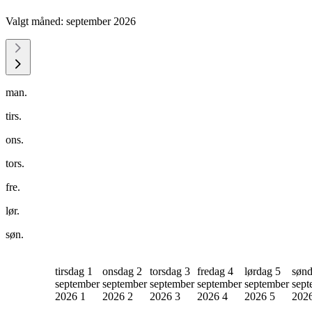
Valgt måned:
september 2026
man.
tirs.
ons.
tors.
fre.
lør.
søn.
tirsdag 1
onsdag 2
torsdag 3
fredag 4
lørdag 5
sønd
september
september
september
september
september
sept
2026
1
2026
2
2026
3
2026
4
2026
5
202