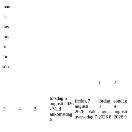
mån
tis
ons
tors
fre
lör
sön
1
2
torsdag 6
fredag 7
lördag
söndag
augusti 2026
augusti
8
9
3
4
5
- Vald
2026 - Vald
augusti
augusti
ankomstdag
avresedag
7
2026
8
2026
9
6