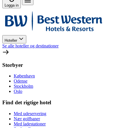
Logga in
Hoteller
Se alle hoteller og destinationer
Storbyer
København
Odense
Stockholm
Oslo
Find det rigtige hotel
Med udeservering
Nær golfbaner
Med ladestationer