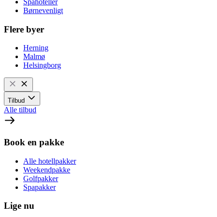
Spahoteller
Børnevenligt
Flere byer
Herning
Malmø
Helsingborg
Tilbud
Alle tilbud
Book en pakke
Alle hotellpakker
Weekendpakke
Golfpakker
Spapakker
Lige nu