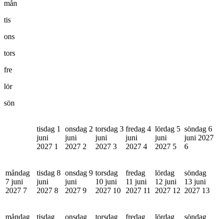
mån
tis
ons
tors
fre
lör
sön
tisdag 1
onsdag 2
torsdag 3
fredag 4
lördag 5
söndag 6
juni
juni
juni
juni
juni
juni 2027
2027
1
2027
2
2027
3
2027
4
2027
5
6
måndag
tisdag 8
onsdag 9
torsdag
fredag
lördag
söndag
7 juni
juni
juni
10 juni
11 juni
12 juni
13 juni
2027
7
2027
8
2027
9
2027
10
2027
11
2027
12
2027
13
måndag
tisdag
onsdag
torsdag
fredag
lördag
söndag