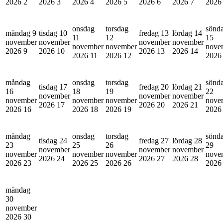
2026
2
2026
3
2026
4
2026
5
2026
6
2026
7
202
onsdag
torsdag
sönd
måndag 9
tisdag 10
fredag 13
lördag 14
11
12
15
november
november
november
november
november
november
nove
2026
9
2026
10
2026
13
2026
14
2026
11
2026
12
202
måndag
onsdag
torsdag
sönd
tisdag 17
fredag 20
lördag 21
16
18
19
22
november
november
november
november
november
november
nove
2026
17
2026
20
2026
21
2026
16
2026
18
2026
19
202
måndag
onsdag
torsdag
sönd
tisdag 24
fredag 27
lördag 28
23
25
26
29
november
november
november
november
november
november
nove
2026
24
2026
27
2026
28
2026
23
2026
25
2026
26
202
måndag
30
november
2026
30