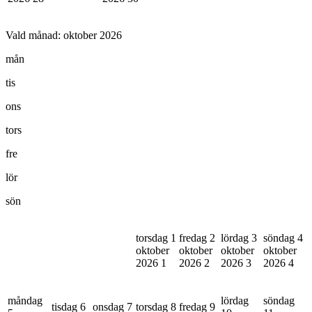
Vald månad:
oktober 2026
mån
tis
ons
tors
fre
lör
sön
torsdag 1
fredag 2
lördag 3
söndag 4
oktober
oktober
oktober
oktober
2026
1
2026
2
2026
3
2026
4
måndag
lördag
söndag
tisdag 6
onsdag 7
torsdag 8
fredag 9