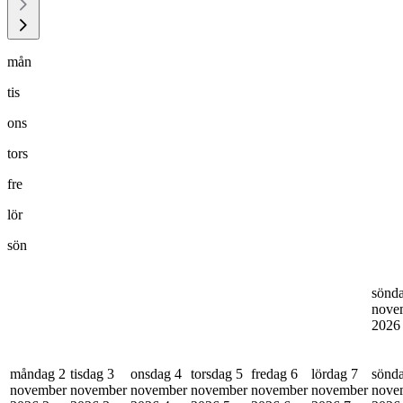
mån
tis
ons
tors
fre
lör
sön
sönd
nove
202
måndag 2
tisdag 3
onsdag 4
torsdag 5
fredag 6
lördag 7
sönd
november
november
november
november
november
november
nove