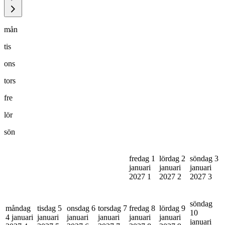
mån
tis
ons
tors
fre
lör
sön
fredag 1
lördag 2
söndag 3
januari
januari
januari
2027
1
2027
2
2027
3
söndag
måndag
tisdag 5
onsdag 6
torsdag 7
fredag 8
lördag 9
10
4 januari
januari
januari
januari
januari
januari
januari