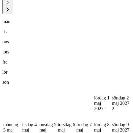
mån
tis
ons
tors
fre
lör
sön
lördag 1
söndag 2
maj
maj 2027
2027
1
2
måndag
tisdag 4
onsdag 5
torsdag 6
fredag 7
lördag 8
söndag 9
3 maj
maj
maj
maj
maj
maj
maj 2027