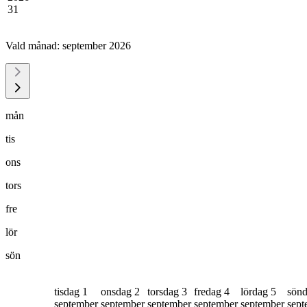
31
Vald månad:
september 2026
mån
tis
ons
tors
fre
lör
sön
tisdag 1
onsdag 2
torsdag 3
fredag 4
lördag 5
sönd
september
september
september
september
september
sept