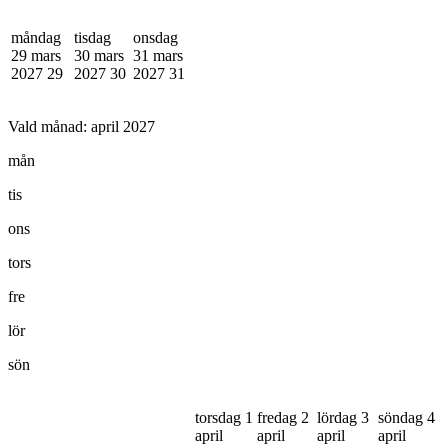
måndag
tisdag
onsdag
29 mars
30 mars
31 mars
2027
29
2027
30
2027
31
Vald månad:
april 2027
mån
tis
ons
tors
fre
lör
sön
torsdag 1
fredag 2
lördag 3
söndag 4
april
april
april
april