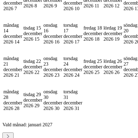
december
december
december
december
december
december
decemb
2026
8
2026
9
2026
11
2026
12
2026
7
2026
10
2026
1
måndag
onsdag
torsdag
söndag
tisdag 15
fredag 18
lördag 19
14
16
17
20
december
december
december
december
december
december
decemb
2026
15
2026
18
2026
19
2026
14
2026
16
2026
17
2026
2
måndag
onsdag
torsdag
söndag
tisdag 22
fredag 25
lördag 26
21
23
24
27
december
december
december
december
december
december
decemb
2026
22
2026
25
2026
26
2026
21
2026
23
2026
24
2026
2
måndag
onsdag
torsdag
tisdag 29
28
30
31
december
december
december
december
2026
29
2026
28
2026
30
2026
31
Vald månad:
januari 2027