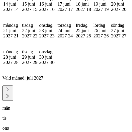
14 juni
15 juni
16 juni
17 juni
18 juni
19 juni
20 juni
2027
14
2027
15
2027
16
2027
17
2027
18
2027
19
2027
20
måndag
tisdag
onsdag
torsdag
fredag
lördag
söndag
21 juni
22 juni
23 juni
24 juni
25 juni
26 juni
27 juni
2027
21
2027
22
2027
23
2027
24
2027
25
2027
26
2027
27
måndag
tisdag
onsdag
28 juni
29 juni
30 juni
2027
28
2027
29
2027
30
Vald månad:
juli 2027
mån
tis
ons