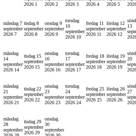
2026
1
2026
2
2026
3
2026
4
2026
5
202
torsdag
sön
måndag 7
tisdag 8
onsdag 9
fredag 11
lördag 12
10
13
september
september
september
september
september
september
sept
2026
7
2026
8
2026
9
2026
11
2026
12
2026
10
202
måndag
onsdag
torsdag
sön
tisdag 15
fredag 18
lördag 19
14
16
17
20
september
september
september
september
september
september
sept
2026
15
2026
18
2026
19
2026
14
2026
16
2026
17
202
måndag
onsdag
torsdag
sön
tisdag 22
fredag 25
lördag 26
21
23
24
27
september
september
september
september
september
september
sept
2026
22
2026
25
2026
26
2026
21
2026
23
2026
24
202
måndag
onsdag
tisdag 29
28
30
september
september
september
2026
29
2026
28
2026
30