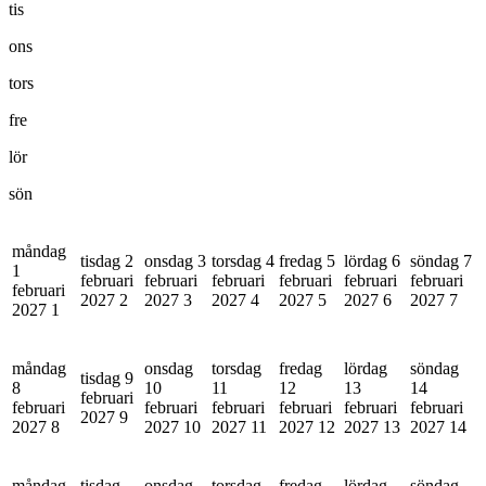
tis
ons
tors
fre
lör
sön
måndag
tisdag 2
onsdag 3
torsdag 4
fredag 5
lördag 6
söndag 7
1
februari
februari
februari
februari
februari
februari
februari
2027
2
2027
3
2027
4
2027
5
2027
6
2027
7
2027
1
måndag
onsdag
torsdag
fredag
lördag
söndag
tisdag 9
8
10
11
12
13
14
februari
februari
februari
februari
februari
februari
februari
2027
9
2027
8
2027
10
2027
11
2027
12
2027
13
2027
14
måndag
tisdag
onsdag
torsdag
fredag
lördag
söndag