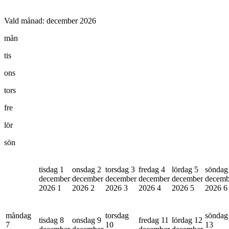
Vald månad:
december 2026
mån
tis
ons
tors
fre
lör
sön
tisdag 1
onsdag 2
torsdag 3
fredag 4
lördag 5
söndag
december
december
december
december
december
decemb
2026
1
2026
2
2026
3
2026
4
2026
5
2026
6
måndag
torsdag
söndag
tisdag 8
onsdag 9
fredag 11
lördag 12
7
10
13