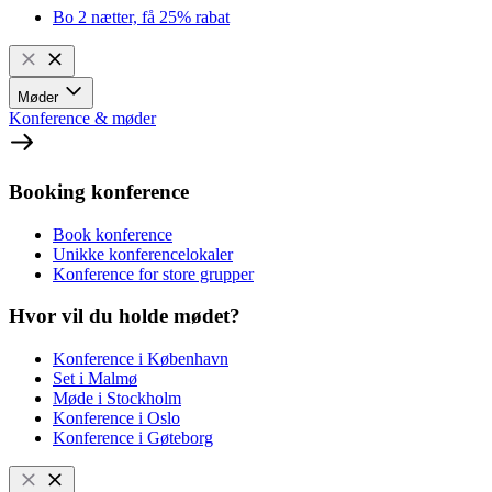
Bo 2 nætter, få 25% rabat
Møder
Konference & møder
Booking konference
Book konference
Unikke konferencelokaler
Konference for store grupper
Hvor vil du holde mødet?
Konference i København
Set i Malmø
Møde i Stockholm
Konference i Oslo
Konference i Gøteborg