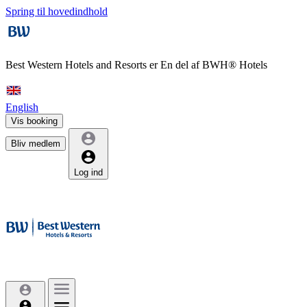
Spring til hovedindhold
Best Western Hotels and Resorts er
En del af BWH® Hotels
English
Vis booking
Bliv medlem
Log ind