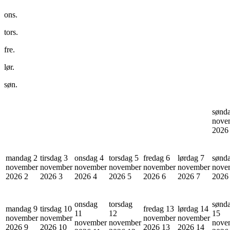
ons.
tors.
fre.
lør.
søn.
sønd
nove
202
mandag 2
tirsdag 3
onsdag 4
torsdag 5
fredag 6
lørdag 7
sønd
november
november
november
november
november
november
nove
2026
2
2026
3
2026
4
2026
5
2026
6
2026
7
202
onsdag
torsdag
sønd
mandag 9
tirsdag 10
fredag 13
lørdag 14
11
12
15
november
november
november
november
november
november
nove
2026
9
2026
10
2026
13
2026
14