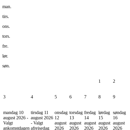
man.
tirs.
ons.
tors.
fre.
lør.
søn.
1
2
3
4
5
6
7
8
9
mandag 10
tirsdag 11
onsdag
torsdag
fredag
lørdag
søndag
august 2026 -
august 2026
12
13
14
15
16
Valgt
- Valgt
august
august
august
august
august
ankomstdagen
afrejsedag
2026
2026
2026
2026
2026