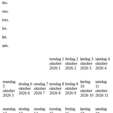
tirs.
ons.
tors.
fre.
lør.
søn.
torsdag 1
fredag 2
lørdag 3
søndag 4
oktober
oktober
oktober
oktober
2026
1
2026
2
2026
3
2026
4
mandag
lørdag
søndag
tirsdag 6
onsdag 7
torsdag 8
fredag 9
5
10
11
oktober
oktober
oktober
oktober
oktober
oktober
oktober
2026
6
2026
7
2026
8
2026
9
2026
5
2026
10
2026
11
mandag
tirsdag
onsdag
torsdag
fredag
lørdag
søndag