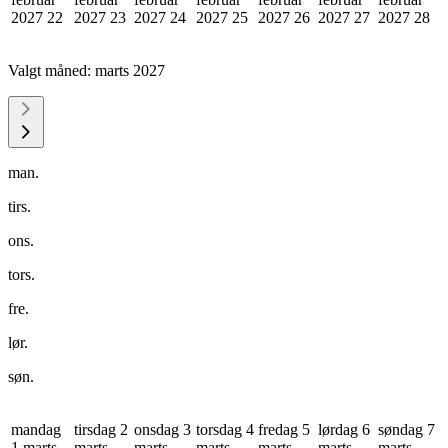
2027
22
2027
23
2027
24
2027
25
2027
26
2027
27
2027
28
Valgt måned:
marts 2027
man.
tirs.
ons.
tors.
fre.
lør.
søn.
mandag
tirsdag 2
onsdag 3
torsdag 4
fredag 5
lørdag 6
søndag 7
1 marts
marts
marts
marts
marts
marts
marts