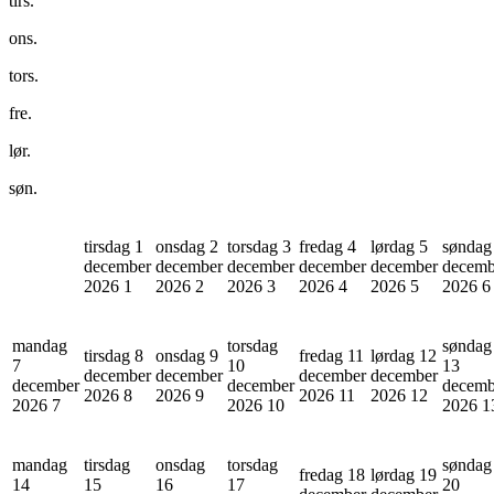
tirs.
ons.
tors.
fre.
lør.
søn.
tirsdag 1
onsdag 2
torsdag 3
fredag 4
lørdag 5
søndag
december
december
december
december
december
decemb
2026
1
2026
2
2026
3
2026
4
2026
5
2026
6
mandag
torsdag
søndag
tirsdag 8
onsdag 9
fredag 11
lørdag 12
7
10
13
december
december
december
december
december
december
decemb
2026
8
2026
9
2026
11
2026
12
2026
7
2026
10
2026
1
mandag
tirsdag
onsdag
torsdag
søndag
fredag 18
lørdag 19
14
15
16
17
20