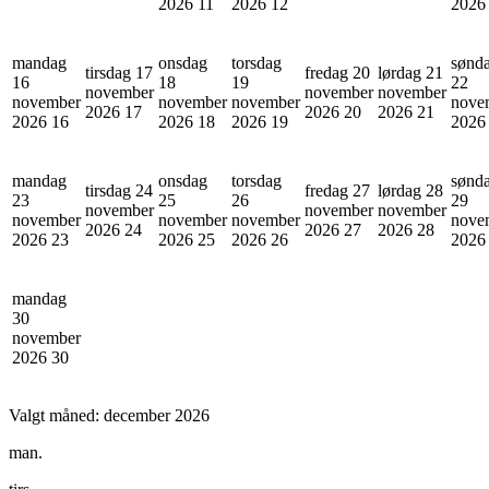
2026
11
2026
12
202
mandag
onsdag
torsdag
sønd
tirsdag 17
fredag 20
lørdag 21
16
18
19
22
november
november
november
november
november
november
nove
2026
17
2026
20
2026
21
2026
16
2026
18
2026
19
202
mandag
onsdag
torsdag
sønd
tirsdag 24
fredag 27
lørdag 28
23
25
26
29
november
november
november
november
november
november
nove
2026
24
2026
27
2026
28
2026
23
2026
25
2026
26
202
mandag
30
november
2026
30
Valgt måned:
december 2026
man.