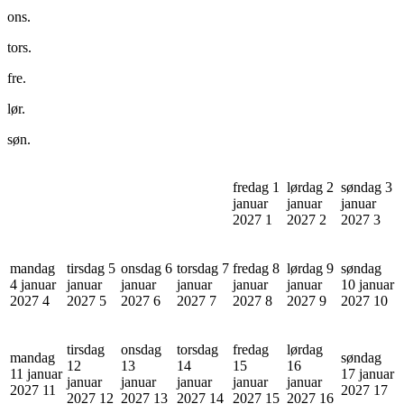
ons.
tors.
fre.
lør.
søn.
fredag 1
lørdag 2
søndag 3
januar
januar
januar
2027
1
2027
2
2027
3
mandag
tirsdag 5
onsdag 6
torsdag 7
fredag 8
lørdag 9
søndag
4 januar
januar
januar
januar
januar
januar
10 januar
2027
4
2027
5
2027
6
2027
7
2027
8
2027
9
2027
10
tirsdag
onsdag
torsdag
fredag
lørdag
mandag
søndag
12
13
14
15
16
11 januar
17 januar
januar
januar
januar
januar
januar
2027
11
2027
17
2027
12
2027
13
2027
14
2027
15
2027
16