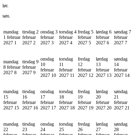
lør.
søn.
mandag
tirsdag 2
onsdag 3
torsdag 4
fredag 5
lørdag 6
søndag 7
1 februar
februar
februar
februar
februar
februar
februar
2027
1
2027
2
2027
3
2027
4
2027
5
2027
6
2027
7
onsdag
torsdag
fredag
lørdag
søndag
mandag
tirsdag 9
10
11
12
13
14
8 februar
februar
februar
februar
februar
februar
februar
2027
8
2027
9
2027
10
2027
11
2027
12
2027
13
2027
14
mandag
tirsdag
onsdag
torsdag
fredag
lørdag
søndag
15
16
17
18
19
20
21
februar
februar
februar
februar
februar
februar
februar
2027
15
2027
16
2027
17
2027
18
2027
19
2027
20
2027
21
mandag
tirsdag
onsdag
torsdag
fredag
lørdag
søndag
22
23
24
25
26
27
28
februar
februar
februar
februar
februar
februar
februar