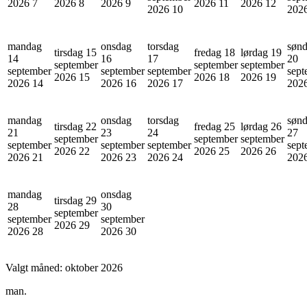
2026
7
2026
8
2026
9
2026
11
2026
12
2026
10
202
mandag
onsdag
torsdag
søn
tirsdag 15
fredag 18
lørdag 19
14
16
17
20
september
september
september
september
september
september
sept
2026
15
2026
18
2026
19
2026
14
2026
16
2026
17
202
mandag
onsdag
torsdag
søn
tirsdag 22
fredag 25
lørdag 26
21
23
24
27
september
september
september
september
september
september
sept
2026
22
2026
25
2026
26
2026
21
2026
23
2026
24
202
mandag
onsdag
tirsdag 29
28
30
september
september
september
2026
29
2026
28
2026
30
Valgt måned:
oktober 2026
man.