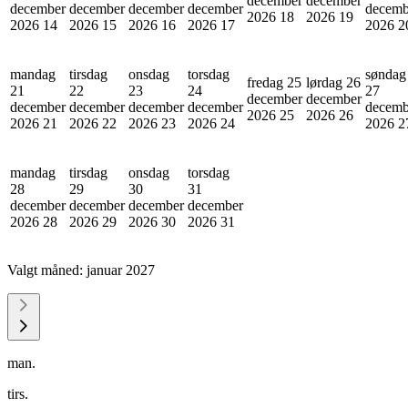
december
december
december
december
december
december
decemb
2026
18
2026
19
2026
14
2026
15
2026
16
2026
17
2026
2
mandag
tirsdag
onsdag
torsdag
søndag
fredag 25
lørdag 26
21
22
23
24
27
december
december
december
december
december
december
decemb
2026
25
2026
26
2026
21
2026
22
2026
23
2026
24
2026
2
mandag
tirsdag
onsdag
torsdag
28
29
30
31
december
december
december
december
2026
28
2026
29
2026
30
2026
31
Valgt måned:
januar 2027
man.
tirs.