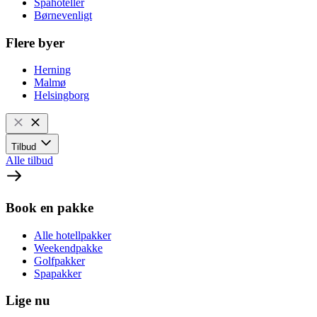
Spahoteller
Børnevenligt
Flere byer
Herning
Malmø
Helsingborg
Tilbud
Alle tilbud
Book en pakke
Alle hotellpakker
Weekendpakke
Golfpakker
Spapakker
Lige nu