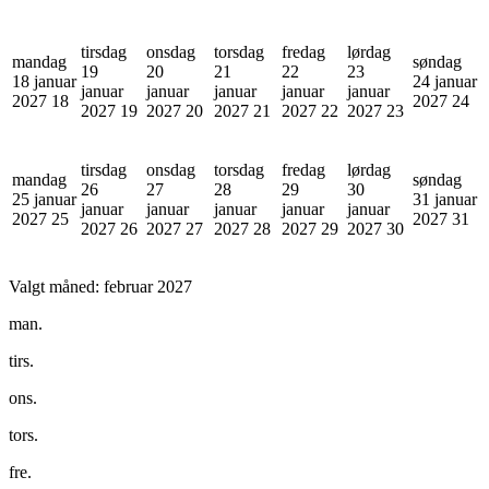
tirsdag
onsdag
torsdag
fredag
lørdag
mandag
søndag
19
20
21
22
23
18 januar
24 januar
januar
januar
januar
januar
januar
2027
18
2027
24
2027
19
2027
20
2027
21
2027
22
2027
23
tirsdag
onsdag
torsdag
fredag
lørdag
mandag
søndag
26
27
28
29
30
25 januar
31 januar
januar
januar
januar
januar
januar
2027
25
2027
31
2027
26
2027
27
2027
28
2027
29
2027
30
Valgt måned:
februar 2027
man.
tirs.
ons.
tors.
fre.