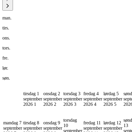
man.
tirs.
ons.
tors.
fre.
lør.
søn.
tirsdag 1
onsdag 2
torsdag 3
fredag 4
lørdag 5
sønd
september
september
september
september
september
sept
2026
1
2026
2
2026
3
2026
4
2026
5
202
torsdag
søn
mandag 7
tirsdag 8
onsdag 9
fredag 11
lørdag 12
10
13
september
september
september
september
september
september
sept