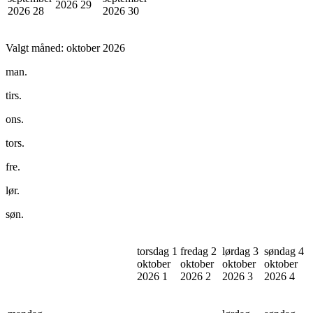
2026
29
2026
28
2026
30
Valgt måned:
oktober 2026
man.
tirs.
ons.
tors.
fre.
lør.
søn.
torsdag 1
fredag 2
lørdag 3
søndag 4
oktober
oktober
oktober
oktober
2026
1
2026
2
2026
3
2026
4