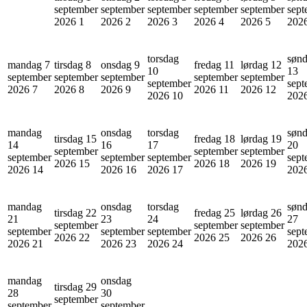
september
september
september
september
september
sept
2026
1
2026
2
2026
3
2026
4
2026
5
202
torsdag
søn
mandag 7
tirsdag 8
onsdag 9
fredag 11
lørdag 12
10
13
september
september
september
september
september
september
sept
2026
7
2026
8
2026
9
2026
11
2026
12
2026
10
202
mandag
onsdag
torsdag
søn
tirsdag 15
fredag 18
lørdag 19
14
16
17
20
september
september
september
september
september
september
sept
2026
15
2026
18
2026
19
2026
14
2026
16
2026
17
202
mandag
onsdag
torsdag
søn
tirsdag 22
fredag 25
lørdag 26
21
23
24
27
september
september
september
september
september
september
sept
2026
22
2026
25
2026
26
2026
21
2026
23
2026
24
202
mandag
onsdag
tirsdag 29
28
30
september
september
september