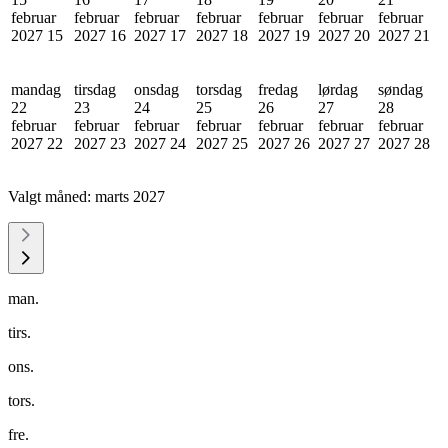
februar
februar
februar
februar
februar
februar
februar
2027
15
2027
16
2027
17
2027
18
2027
19
2027
20
2027
21
mandag
tirsdag
onsdag
torsdag
fredag
lørdag
søndag
22
23
24
25
26
27
28
februar
februar
februar
februar
februar
februar
februar
2027
22
2027
23
2027
24
2027
25
2027
26
2027
27
2027
28
Valgt måned:
marts 2027
man.
tirs.
ons.
tors.
fre.