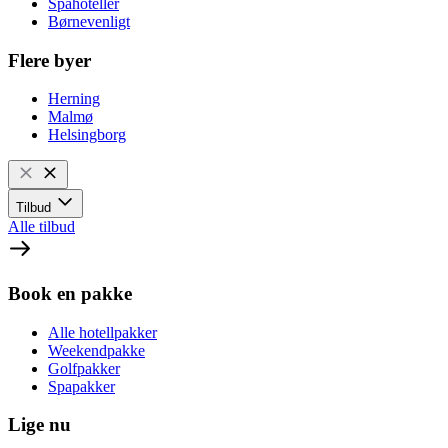
Spahoteller
Børnevenligt
Flere byer
Herning
Malmø
Helsingborg
Tilbud
Alle tilbud
Book en pakke
Alle hotellpakker
Weekendpakke
Golfpakker
Spapakker
Lige nu