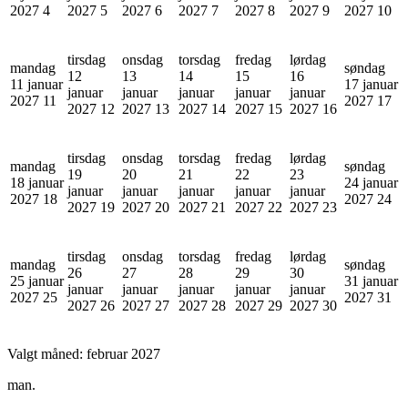
2027
4
2027
5
2027
6
2027
7
2027
8
2027
9
2027
10
tirsdag
onsdag
torsdag
fredag
lørdag
mandag
søndag
12
13
14
15
16
11 januar
17 januar
januar
januar
januar
januar
januar
2027
11
2027
17
2027
12
2027
13
2027
14
2027
15
2027
16
tirsdag
onsdag
torsdag
fredag
lørdag
mandag
søndag
19
20
21
22
23
18 januar
24 januar
januar
januar
januar
januar
januar
2027
18
2027
24
2027
19
2027
20
2027
21
2027
22
2027
23
tirsdag
onsdag
torsdag
fredag
lørdag
mandag
søndag
26
27
28
29
30
25 januar
31 januar
januar
januar
januar
januar
januar
2027
25
2027
31
2027
26
2027
27
2027
28
2027
29
2027
30
Valgt måned:
februar 2027
man.