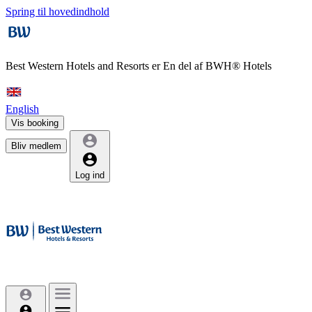
Spring til hovedindhold
Best Western Hotels and Resorts er
En del af BWH® Hotels
English
Vis booking
Bliv medlem
Log ind