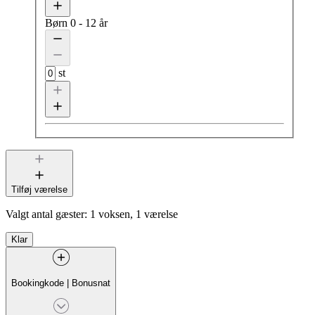
Børn
0 - 12 år
st
Tilføj værelse
Valgt antal gæster:
1 voksen, 1 værelse
Klar
Bookingkode
|
Bonusnat