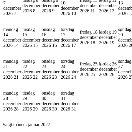
tirsdag 8
onsdag 9
fredag 11
lørdag 12
7
10
13
december
december
december
december
december
december
decemb
2026
8
2026
9
2026
11
2026
12
2026
7
2026
10
2026
1
mandag
tirsdag
onsdag
torsdag
søndag
fredag 18
lørdag 19
14
15
16
17
20
december
december
december
december
december
december
decemb
2026
18
2026
19
2026
14
2026
15
2026
16
2026
17
2026
2
mandag
tirsdag
onsdag
torsdag
søndag
fredag 25
lørdag 26
21
22
23
24
27
december
december
december
december
december
december
decemb
2026
25
2026
26
2026
21
2026
22
2026
23
2026
24
2026
2
mandag
tirsdag
onsdag
torsdag
28
29
30
31
december
december
december
december
2026
28
2026
29
2026
30
2026
31
Valgt måned:
januar 2027