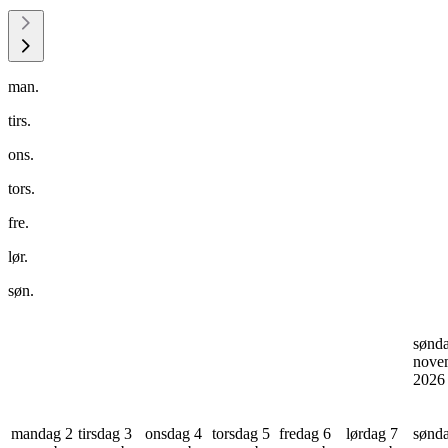
man.
tirs.
ons.
tors.
fre.
lør.
søn.
sønd
nove
202
mandag 2
tirsdag 3
onsdag 4
torsdag 5
fredag 6
lørdag 7
sønd