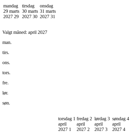
mandag
tirsdag
onsdag
29 marts
30 marts
31 marts
2027
29
2027
30
2027
31
Valgt måned:
april 2027
man.
tirs.
ons.
tors.
fre.
lør.
søn.
torsdag 1
fredag 2
lørdag 3
søndag 4
april
april
april
april
2027
1
2027
2
2027
3
2027
4