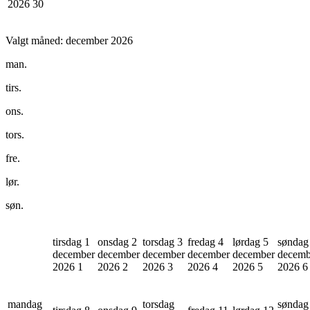
2026
30
Valgt måned:
december 2026
man.
tirs.
ons.
tors.
fre.
lør.
søn.
tirsdag 1
onsdag 2
torsdag 3
fredag 4
lørdag 5
søndag
december
december
december
december
december
decemb
2026
1
2026
2
2026
3
2026
4
2026
5
2026
6
mandag
torsdag
søndag