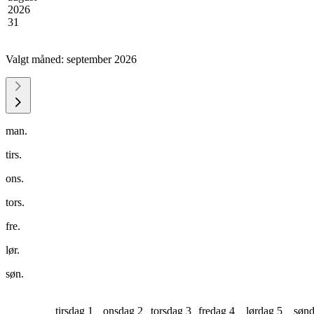
2026
31
Valgt måned:
september 2026
man.
tirs.
ons.
tors.
fre.
lør.
søn.
tirsdag 1
onsdag 2
torsdag 3
fredag 4
lørdag 5
sønd