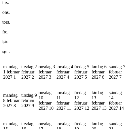
tirs.
ons.
tors.
fre.
lør.
søn.
mandag
tirsdag 2
onsdag 3
torsdag 4
fredag 5
lørdag 6
søndag 7
1 februar
februar
februar
februar
februar
februar
februar
2027
1
2027
2
2027
3
2027
4
2027
5
2027
6
2027
7
onsdag
torsdag
fredag
lørdag
søndag
mandag
tirsdag 9
10
11
12
13
14
8 februar
februar
februar
februar
februar
februar
februar
2027
8
2027
9
2027
10
2027
11
2027
12
2027
13
2027
14
mandag
tirsdag
onsdag
torsdag
fredag
lørdag
søndag
15
16
17
18
19
20
21