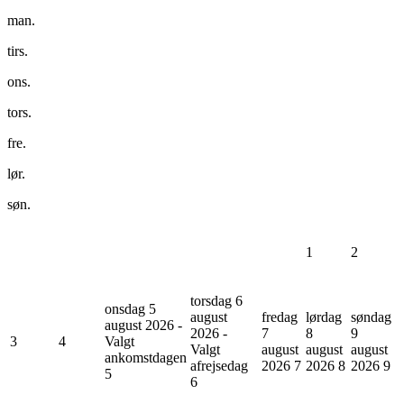
man.
tirs.
ons.
tors.
fre.
lør.
søn.
1
2
torsdag 6
onsdag 5
august
fredag
lørdag
søndag
august 2026 -
2026 -
7
8
9
3
4
Valgt
Valgt
august
august
august
ankomstdagen
afrejsedag
2026
7
2026
8
2026
9
5
6