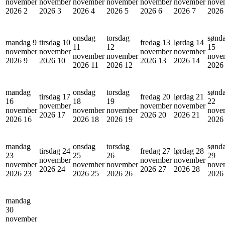
november
november
november
november
november
november
nove
2026
2
2026
3
2026
4
2026
5
2026
6
2026
7
202
onsdag
torsdag
sønd
mandag 9
tirsdag 10
fredag 13
lørdag 14
11
12
15
november
november
november
november
november
november
nove
2026
9
2026
10
2026
13
2026
14
2026
11
2026
12
202
mandag
onsdag
torsdag
sønd
tirsdag 17
fredag 20
lørdag 21
16
18
19
22
november
november
november
november
november
november
nove
2026
17
2026
20
2026
21
2026
16
2026
18
2026
19
202
mandag
onsdag
torsdag
sønd
tirsdag 24
fredag 27
lørdag 28
23
25
26
29
november
november
november
november
november
november
nove
2026
24
2026
27
2026
28
2026
23
2026
25
2026
26
202
mandag
30
november