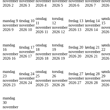
november
november
november
november
november
november
nove
2026
2
2026
3
2026
4
2026
5
2026
6
2026
7
202
onsdag
torsdag
sønd
mandag 9
tirsdag 10
fredag 13
lørdag 14
11
12
15
november
november
november
november
november
november
nove
2026
9
2026
10
2026
13
2026
14
2026
11
2026
12
202
mandag
onsdag
torsdag
sønd
tirsdag 17
fredag 20
lørdag 21
16
18
19
22
november
november
november
november
november
november
nove
2026
17
2026
20
2026
21
2026
16
2026
18
2026
19
202
mandag
onsdag
torsdag
sønd
tirsdag 24
fredag 27
lørdag 28
23
25
26
29
november
november
november
november
november
november
nove
2026
24
2026
27
2026
28
2026
23
2026
25
2026
26
202
mandag
30
november