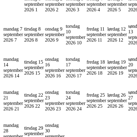
september
september
september
september
september
sept
2026
1
2026
2
2026
3
2026
4
2026
5
202
torsdag
søn
mandag 7
tirsdag 8
onsdag 9
fredag 11
lørdag 12
10
13
september
september
september
september
september
september
sept
2026
7
2026
8
2026
9
2026
11
2026
12
2026
10
202
mandag
onsdag
torsdag
søn
tirsdag 15
fredag 18
lørdag 19
14
16
17
20
september
september
september
september
september
september
sept
2026
15
2026
18
2026
19
2026
14
2026
16
2026
17
202
mandag
onsdag
torsdag
søn
tirsdag 22
fredag 25
lørdag 26
21
23
24
27
september
september
september
september
september
september
sept
2026
22
2026
25
2026
26
2026
21
2026
23
2026
24
202
mandag
onsdag
tirsdag 29
28
30
september
september
september