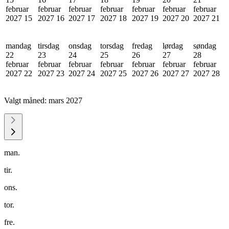
februar
februar
februar
februar
februar
februar
februar
2027
15
2027
16
2027
17
2027
18
2027
19
2027
20
2027
21
mandag
tirsdag
onsdag
torsdag
fredag
lørdag
søndag
22
23
24
25
26
27
28
februar
februar
februar
februar
februar
februar
februar
2027
22
2027
23
2027
24
2027
25
2027
26
2027
27
2027
28
Valgt måned:
mars 2027
man.
tir.
ons.
tor.
fre.