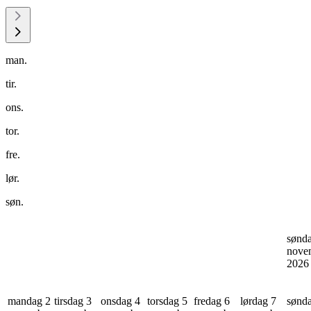
man.
tir.
ons.
tor.
fre.
lør.
søn.
sønd
nove
202
mandag 2
tirsdag 3
onsdag 4
torsdag 5
fredag 6
lørdag 7
sønd