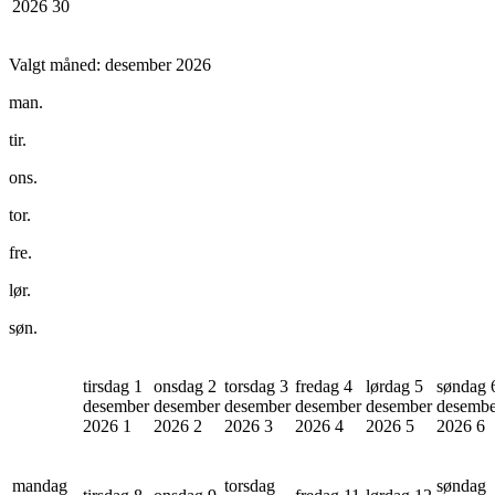
2026
30
Valgt måned:
desember 2026
man.
tir.
ons.
tor.
fre.
lør.
søn.
tirsdag 1
onsdag 2
torsdag 3
fredag 4
lørdag 5
søndag 
desember
desember
desember
desember
desember
desembe
2026
1
2026
2
2026
3
2026
4
2026
5
2026
6
mandag
torsdag
søndag