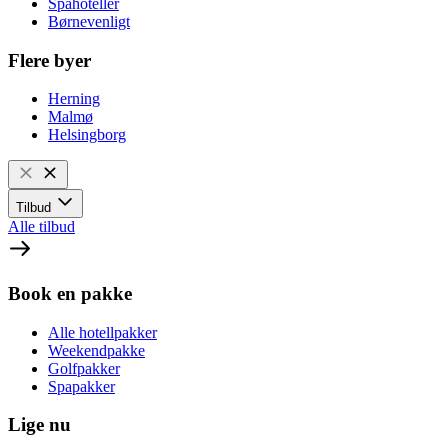
Spahoteller
Børnevenligt
Flere byer
Herning
Malmø
Helsingborg
Tilbud
Alle tilbud
Book en pakke
Alle hotellpakker
Weekendpakke
Golfpakker
Spapakker
Lige nu