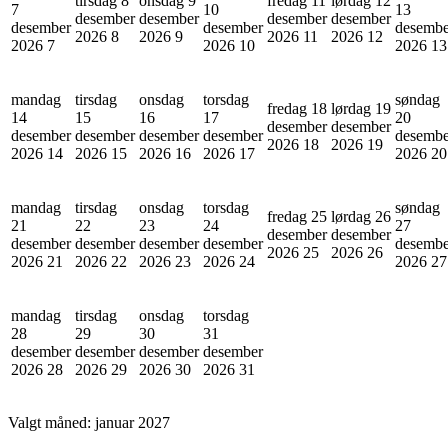
tirsdag 8
onsdag 9
fredag 11
lørdag 12
7
10
13
desember
desember
desember
desember
desember
desember
desembe
2026
8
2026
9
2026
11
2026
12
2026
7
2026
10
2026
13
mandag
tirsdag
onsdag
torsdag
søndag
fredag 18
lørdag 19
14
15
16
17
20
desember
desember
desember
desember
desember
desember
desembe
2026
18
2026
19
2026
14
2026
15
2026
16
2026
17
2026
20
mandag
tirsdag
onsdag
torsdag
søndag
fredag 25
lørdag 26
21
22
23
24
27
desember
desember
desember
desember
desember
desember
desembe
2026
25
2026
26
2026
21
2026
22
2026
23
2026
24
2026
27
mandag
tirsdag
onsdag
torsdag
28
29
30
31
desember
desember
desember
desember
2026
28
2026
29
2026
30
2026
31
Valgt måned:
januar 2027