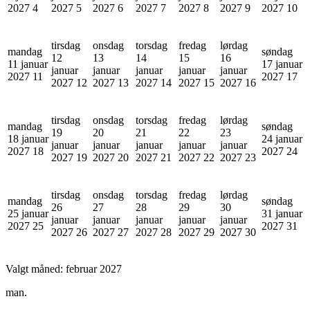
2027
4
2027
5
2027
6
2027
7
2027
8
2027
9
2027
10
tirsdag
onsdag
torsdag
fredag
lørdag
mandag
søndag
12
13
14
15
16
11 januar
17 januar
januar
januar
januar
januar
januar
2027
11
2027
17
2027
12
2027
13
2027
14
2027
15
2027
16
tirsdag
onsdag
torsdag
fredag
lørdag
mandag
søndag
19
20
21
22
23
18 januar
24 januar
januar
januar
januar
januar
januar
2027
18
2027
24
2027
19
2027
20
2027
21
2027
22
2027
23
tirsdag
onsdag
torsdag
fredag
lørdag
mandag
søndag
26
27
28
29
30
25 januar
31 januar
januar
januar
januar
januar
januar
2027
25
2027
31
2027
26
2027
27
2027
28
2027
29
2027
30
Valgt måned:
februar 2027
man.