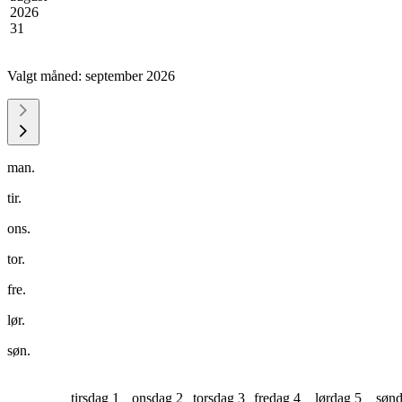
2026
31
Valgt måned:
september 2026
man.
tir.
ons.
tor.
fre.
lør.
søn.
tirsdag 1
onsdag 2
torsdag 3
fredag 4
lørdag 5
sønd