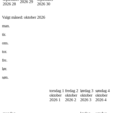
2026
29
2026
28
2026
30
Valgt måned:
oktober 2026
man.
tir.
ons.
tor.
fre.
lør.
søn.
torsdag 1
fredag 2
lørdag 3
søndag 4
oktober
oktober
oktober
oktober
2026
1
2026
2
2026
3
2026
4