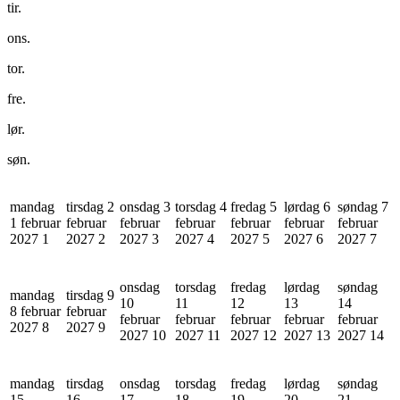
tir.
ons.
tor.
fre.
lør.
søn.
mandag
tirsdag 2
onsdag 3
torsdag 4
fredag 5
lørdag 6
søndag 7
1 februar
februar
februar
februar
februar
februar
februar
2027
1
2027
2
2027
3
2027
4
2027
5
2027
6
2027
7
onsdag
torsdag
fredag
lørdag
søndag
mandag
tirsdag 9
10
11
12
13
14
8 februar
februar
februar
februar
februar
februar
februar
2027
8
2027
9
2027
10
2027
11
2027
12
2027
13
2027
14
mandag
tirsdag
onsdag
torsdag
fredag
lørdag
søndag
15
16
17
18
19
20
21