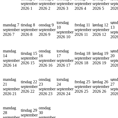
september
september
september
september
september
sept
2026
1
2026
2
2026
3
2026
4
2026
5
202
torsdag
søn
mandag 7
tirsdag 8
onsdag 9
fredag 11
lørdag 12
10
13
september
september
september
september
september
september
sept
2026
7
2026
8
2026
9
2026
11
2026
12
2026
10
202
mandag
onsdag
torsdag
søn
tirsdag 15
fredag 18
lørdag 19
14
16
17
20
september
september
september
september
september
september
sept
2026
15
2026
18
2026
19
2026
14
2026
16
2026
17
202
mandag
onsdag
torsdag
søn
tirsdag 22
fredag 25
lørdag 26
21
23
24
27
september
september
september
september
september
september
sept
2026
22
2026
25
2026
26
2026
21
2026
23
2026
24
202
mandag
onsdag
tirsdag 29
28
30
september
september
september