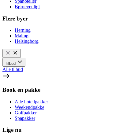
Spahoteller
Børnevenligt
Flere byer
Herning
Malmø
Helsingborg
Tilbud
Alle tilbud
Book en pakke
Alle hotellpakker
Weekendpakke
Golfpakker
Spapakker
Lige nu