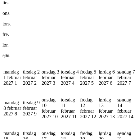
tirs.
ons.
tors.
fre.
lør.
søn.
mandag
tirsdag 2
onsdag 3
torsdag 4
fredag 5
lørdag 6
søndag 7
1 februar
februar
februar
februar
februar
februar
februar
2027
1
2027
2
2027
3
2027
4
2027
5
2027
6
2027
7
onsdag
torsdag
fredag
lørdag
søndag
mandag
tirsdag 9
10
11
12
13
14
8 februar
februar
februar
februar
februar
februar
februar
2027
8
2027
9
2027
10
2027
11
2027
12
2027
13
2027
14
mandag
tirsdag
onsdag
torsdag
fredag
lørdag
søndag
15
16
17
18
19
20
21