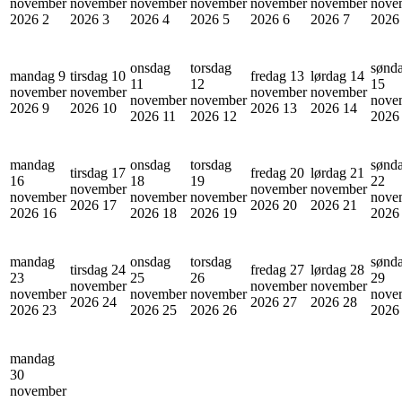
november
november
november
november
november
november
nove
2026
2
2026
3
2026
4
2026
5
2026
6
2026
7
202
onsdag
torsdag
sønd
mandag 9
tirsdag 10
fredag 13
lørdag 14
11
12
15
november
november
november
november
november
november
nove
2026
9
2026
10
2026
13
2026
14
2026
11
2026
12
202
mandag
onsdag
torsdag
sønd
tirsdag 17
fredag 20
lørdag 21
16
18
19
22
november
november
november
november
november
november
nove
2026
17
2026
20
2026
21
2026
16
2026
18
2026
19
202
mandag
onsdag
torsdag
sønd
tirsdag 24
fredag 27
lørdag 28
23
25
26
29
november
november
november
november
november
november
nove
2026
24
2026
27
2026
28
2026
23
2026
25
2026
26
202
mandag
30
november