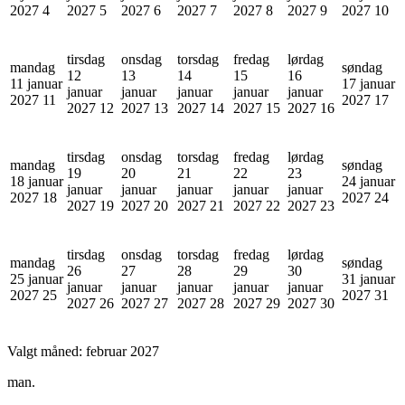
2027
4
2027
5
2027
6
2027
7
2027
8
2027
9
2027
10
tirsdag
onsdag
torsdag
fredag
lørdag
mandag
søndag
12
13
14
15
16
11 januar
17 januar
januar
januar
januar
januar
januar
2027
11
2027
17
2027
12
2027
13
2027
14
2027
15
2027
16
tirsdag
onsdag
torsdag
fredag
lørdag
mandag
søndag
19
20
21
22
23
18 januar
24 januar
januar
januar
januar
januar
januar
2027
18
2027
24
2027
19
2027
20
2027
21
2027
22
2027
23
tirsdag
onsdag
torsdag
fredag
lørdag
mandag
søndag
26
27
28
29
30
25 januar
31 januar
januar
januar
januar
januar
januar
2027
25
2027
31
2027
26
2027
27
2027
28
2027
29
2027
30
Valgt måned:
februar 2027
man.