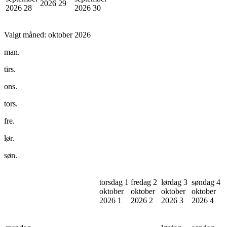
2026
29
2026
28
2026
30
Valgt måned:
oktober 2026
man.
tirs.
ons.
tors.
fre.
lør.
søn.
torsdag 1
fredag 2
lørdag 3
søndag 4
oktober
oktober
oktober
oktober
2026
1
2026
2
2026
3
2026
4