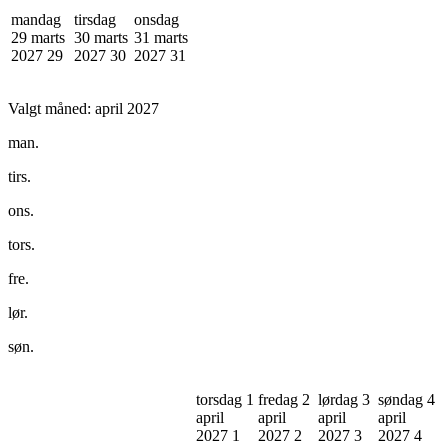
mandag
tirsdag
onsdag
29 marts
30 marts
31 marts
2027
29
2027
30
2027
31
Valgt måned:
april 2027
man.
tirs.
ons.
tors.
fre.
lør.
søn.
torsdag 1
fredag 2
lørdag 3
søndag 4
april
april
april
april
2027
1
2027
2
2027
3
2027
4