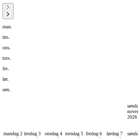
man.
tirs.
ons.
tors.
fre.
lør.
søn.
sønd
nove
202
mandag 2
tirsdag 3
onsdag 4
torsdag 5
fredag 6
lørdag 7
sønd