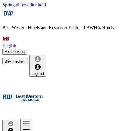
Spring til hovedindhold
Best Western Hotels and Resorts er
En del af BWH® Hotels
English
Vis booking
Bliv medlem
Log ind