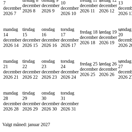
tirsdag 8
onsdag 9
fredag 11
lørdag 12
7
10
13
december
december
december
december
december
december
decemb
2026
8
2026
9
2026
11
2026
12
2026
7
2026
10
2026
1
mandag
tirsdag
onsdag
torsdag
søndag
fredag 18
lørdag 19
14
15
16
17
20
december
december
december
december
december
december
decemb
2026
18
2026
19
2026
14
2026
15
2026
16
2026
17
2026
2
mandag
tirsdag
onsdag
torsdag
søndag
fredag 25
lørdag 26
21
22
23
24
27
december
december
december
december
december
december
decemb
2026
25
2026
26
2026
21
2026
22
2026
23
2026
24
2026
2
mandag
tirsdag
onsdag
torsdag
28
29
30
31
december
december
december
december
2026
28
2026
29
2026
30
2026
31
Valgt måned:
januar 2027