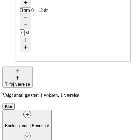
Børn
0 - 12 år
st
Tilføj værelse
Valgt antal gæster:
1 voksen, 1 værelse
Klar
Bookingkode
|
Bonusnat