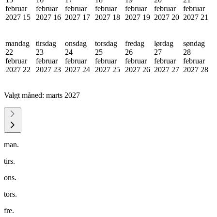
februar
februar
februar
februar
februar
februar
februar
2027
15
2027
16
2027
17
2027
18
2027
19
2027
20
2027
21
mandag
tirsdag
onsdag
torsdag
fredag
lørdag
søndag
22
23
24
25
26
27
28
februar
februar
februar
februar
februar
februar
februar
2027
22
2027
23
2027
24
2027
25
2027
26
2027
27
2027
28
Valgt måned:
marts 2027
man.
tirs.
ons.
tors.
fre.