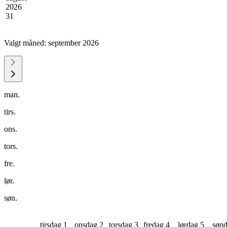
2026
31
Valgt måned:
september 2026
man.
tirs.
ons.
tors.
fre.
lør.
søn.
tirsdag 1
onsdag 2
torsdag 3
fredag 4
lørdag 5
sønd