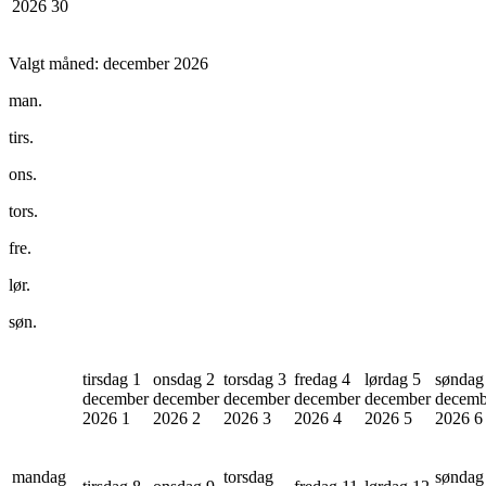
2026
30
Valgt måned:
december 2026
man.
tirs.
ons.
tors.
fre.
lør.
søn.
tirsdag 1
onsdag 2
torsdag 3
fredag 4
lørdag 5
søndag
december
december
december
december
december
decemb
2026
1
2026
2
2026
3
2026
4
2026
5
2026
6
mandag
torsdag
søndag