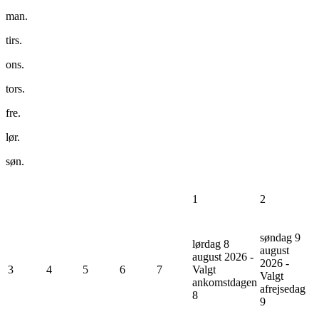
man.
tirs.
ons.
tors.
fre.
lør.
søn.
1
2
søndag 9
lørdag 8
august
august 2026 -
2026 -
3
4
5
6
7
Valgt
Valgt
ankomstdagen
afrejsedag
8
9