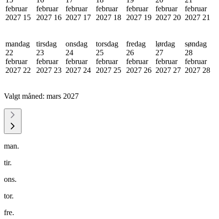
februar
februar
februar
februar
februar
februar
februar
2027
15
2027
16
2027
17
2027
18
2027
19
2027
20
2027
21
mandag
tirsdag
onsdag
torsdag
fredag
lørdag
søndag
22
23
24
25
26
27
28
februar
februar
februar
februar
februar
februar
februar
2027
22
2027
23
2027
24
2027
25
2027
26
2027
27
2027
28
Valgt måned:
mars 2027
man.
tir.
ons.
tor.
fre.