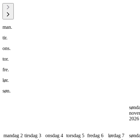
man.
tir.
ons.
tor.
fre.
lør.
søn.
sønd
nove
202
mandag 2
tirsdag 3
onsdag 4
torsdag 5
fredag 6
lørdag 7
sønd