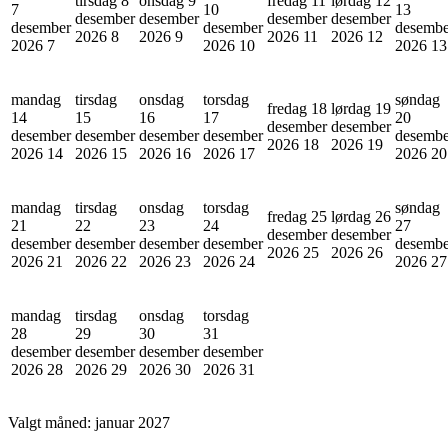
tirsdag 8
onsdag 9
fredag 11
lørdag 12
7
10
13
desember
desember
desember
desember
desember
desember
desembe
2026
8
2026
9
2026
11
2026
12
2026
7
2026
10
2026
13
mandag
tirsdag
onsdag
torsdag
søndag
fredag 18
lørdag 19
14
15
16
17
20
desember
desember
desember
desember
desember
desember
desembe
2026
18
2026
19
2026
14
2026
15
2026
16
2026
17
2026
20
mandag
tirsdag
onsdag
torsdag
søndag
fredag 25
lørdag 26
21
22
23
24
27
desember
desember
desember
desember
desember
desember
desembe
2026
25
2026
26
2026
21
2026
22
2026
23
2026
24
2026
27
mandag
tirsdag
onsdag
torsdag
28
29
30
31
desember
desember
desember
desember
2026
28
2026
29
2026
30
2026
31
Valgt måned:
januar 2027