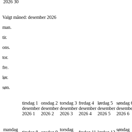
2026
30
Valgt måned:
desember 2026
man.
tir.
ons.
tor.
fre.
lør.
søn.
tirsdag 1
onsdag 2
torsdag 3
fredag 4
lørdag 5
søndag 
desember
desember
desember
desember
desember
desembe
2026
1
2026
2
2026
3
2026
4
2026
5
2026
6
mandag
torsdag
søndag