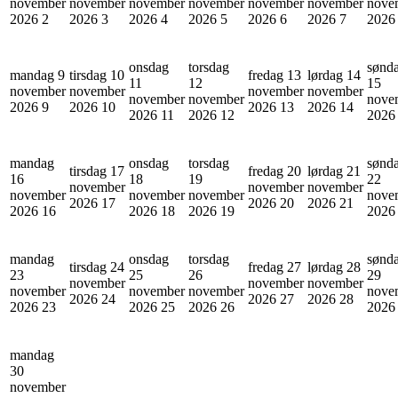
november
november
november
november
november
november
nove
2026
2
2026
3
2026
4
2026
5
2026
6
2026
7
202
onsdag
torsdag
sønd
mandag 9
tirsdag 10
fredag 13
lørdag 14
11
12
15
november
november
november
november
november
november
nove
2026
9
2026
10
2026
13
2026
14
2026
11
2026
12
202
mandag
onsdag
torsdag
sønd
tirsdag 17
fredag 20
lørdag 21
16
18
19
22
november
november
november
november
november
november
nove
2026
17
2026
20
2026
21
2026
16
2026
18
2026
19
202
mandag
onsdag
torsdag
sønd
tirsdag 24
fredag 27
lørdag 28
23
25
26
29
november
november
november
november
november
november
nove
2026
24
2026
27
2026
28
2026
23
2026
25
2026
26
202
mandag
30
november