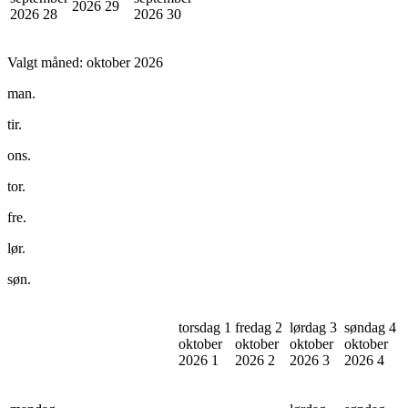
2026
29
2026
28
2026
30
Valgt måned:
oktober 2026
man.
tir.
ons.
tor.
fre.
lør.
søn.
torsdag 1
fredag 2
lørdag 3
søndag 4
oktober
oktober
oktober
oktober
2026
1
2026
2
2026
3
2026
4