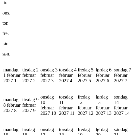
tir.
ons.
tor.
fre.
lør.
søn.
mandag
tirsdag 2
onsdag 3
torsdag 4
fredag 5
lørdag 6
søndag 7
1 februar
februar
februar
februar
februar
februar
februar
2027
1
2027
2
2027
3
2027
4
2027
5
2027
6
2027
7
onsdag
torsdag
fredag
lørdag
søndag
mandag
tirsdag 9
10
11
12
13
14
8 februar
februar
februar
februar
februar
februar
februar
2027
8
2027
9
2027
10
2027
11
2027
12
2027
13
2027
14
mandag
tirsdag
onsdag
torsdag
fredag
lørdag
søndag
15
16
17
18
19
20
21