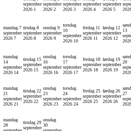
september
september
september
september
september
sept
2026
1
2026
2
2026
3
2026
4
2026
5
202
torsdag
søn
mandag 7
tirsdag 8
onsdag 9
fredag 11
lørdag 12
10
13
september
september
september
september
september
september
sept
2026
7
2026
8
2026
9
2026
11
2026
12
2026
10
202
mandag
onsdag
torsdag
søn
tirsdag 15
fredag 18
lørdag 19
14
16
17
20
september
september
september
september
september
september
sept
2026
15
2026
18
2026
19
2026
14
2026
16
2026
17
202
mandag
onsdag
torsdag
søn
tirsdag 22
fredag 25
lørdag 26
21
23
24
27
september
september
september
september
september
september
sept
2026
22
2026
25
2026
26
2026
21
2026
23
2026
24
202
mandag
onsdag
tirsdag 29
28
30
september
september
september