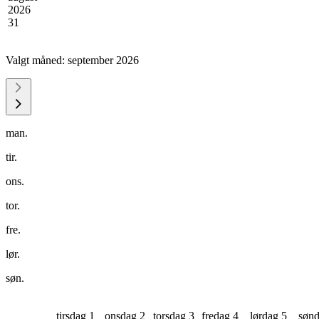
2026
31
Valgt måned:
september 2026
man.
tir.
ons.
tor.
fre.
lør.
søn.
tirsdag 1
onsdag 2
torsdag 3
fredag 4
lørdag 5
sønd