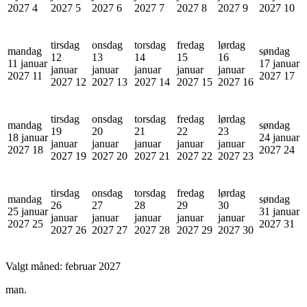
2027
4
2027
5
2027
6
2027
7
2027
8
2027
9
2027
10
tirsdag
onsdag
torsdag
fredag
lørdag
mandag
søndag
12
13
14
15
16
11 januar
17 januar
januar
januar
januar
januar
januar
2027
11
2027
17
2027
12
2027
13
2027
14
2027
15
2027
16
tirsdag
onsdag
torsdag
fredag
lørdag
mandag
søndag
19
20
21
22
23
18 januar
24 januar
januar
januar
januar
januar
januar
2027
18
2027
24
2027
19
2027
20
2027
21
2027
22
2027
23
tirsdag
onsdag
torsdag
fredag
lørdag
mandag
søndag
26
27
28
29
30
25 januar
31 januar
januar
januar
januar
januar
januar
2027
25
2027
31
2027
26
2027
27
2027
28
2027
29
2027
30
Valgt måned:
februar 2027
man.