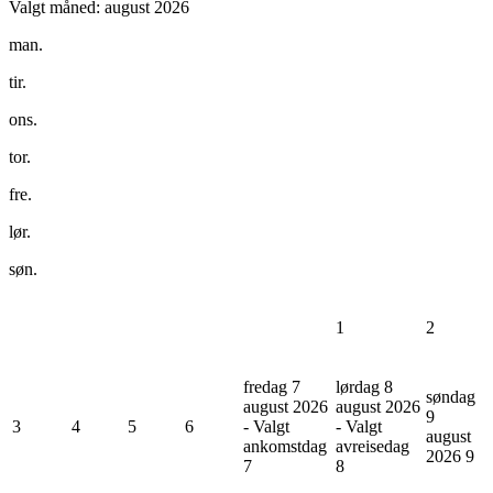
Valgt måned:
august 2026
man.
tir.
ons.
tor.
fre.
lør.
søn.
1
2
fredag 7
lørdag 8
søndag
august 2026
august 2026
9
3
4
5
6
- Valgt
- Valgt
august
ankomstdag
avreisedag
2026
9
7
8