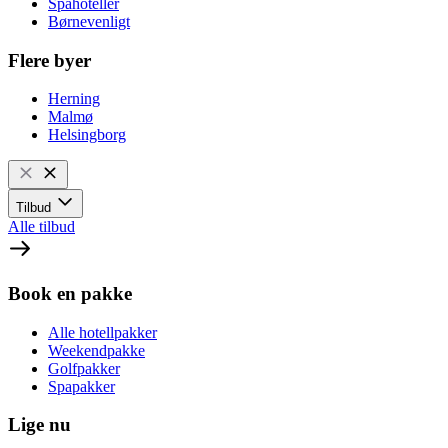
Spahoteller
Børnevenligt
Flere byer
Herning
Malmø
Helsingborg
Tilbud
Alle tilbud
Book en pakke
Alle hotellpakker
Weekendpakke
Golfpakker
Spapakker
Lige nu