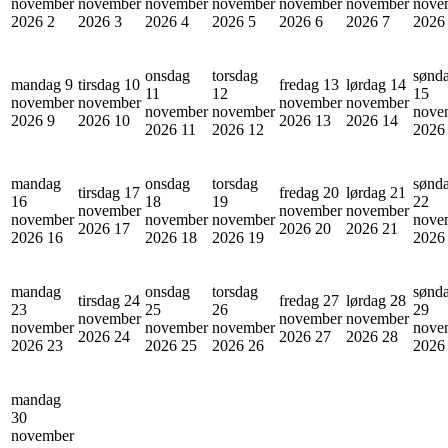
november
november
november
november
november
november
nove
2026
2
2026
3
2026
4
2026
5
2026
6
2026
7
202
onsdag
torsdag
sønd
mandag 9
tirsdag 10
fredag 13
lørdag 14
11
12
15
november
november
november
november
november
november
nove
2026
9
2026
10
2026
13
2026
14
2026
11
2026
12
202
mandag
onsdag
torsdag
sønd
tirsdag 17
fredag 20
lørdag 21
16
18
19
22
november
november
november
november
november
november
nove
2026
17
2026
20
2026
21
2026
16
2026
18
2026
19
202
mandag
onsdag
torsdag
sønd
tirsdag 24
fredag 27
lørdag 28
23
25
26
29
november
november
november
november
november
november
nove
2026
24
2026
27
2026
28
2026
23
2026
25
2026
26
202
mandag
30
november