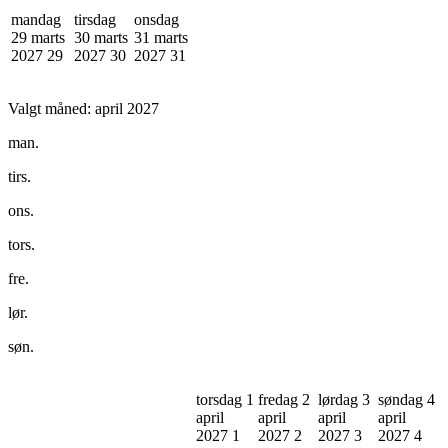
mandag
tirsdag
onsdag
29 marts
30 marts
31 marts
2027
29
2027
30
2027
31
Valgt måned:
april 2027
man.
tirs.
ons.
tors.
fre.
lør.
søn.
torsdag 1
fredag 2
lørdag 3
søndag 4
april
april
april
april
2027
1
2027
2
2027
3
2027
4