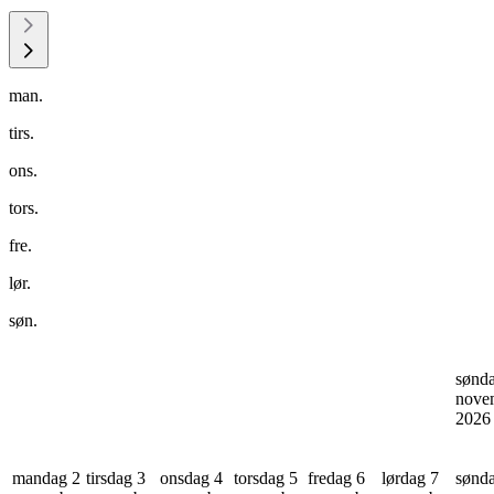
man.
tirs.
ons.
tors.
fre.
lør.
søn.
sønd
nove
202
mandag 2
tirsdag 3
onsdag 4
torsdag 5
fredag 6
lørdag 7
sønd