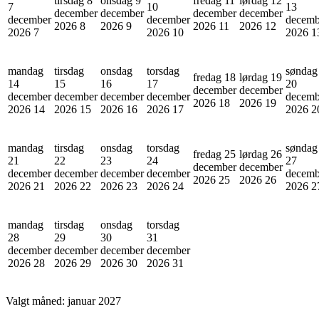
tirsdag 8
onsdag 9
fredag 11
lørdag 12
7
10
13
december
december
december
december
december
december
decemb
2026
8
2026
9
2026
11
2026
12
2026
7
2026
10
2026
1
mandag
tirsdag
onsdag
torsdag
søndag
fredag 18
lørdag 19
14
15
16
17
20
december
december
december
december
december
december
decemb
2026
18
2026
19
2026
14
2026
15
2026
16
2026
17
2026
2
mandag
tirsdag
onsdag
torsdag
søndag
fredag 25
lørdag 26
21
22
23
24
27
december
december
december
december
december
december
decemb
2026
25
2026
26
2026
21
2026
22
2026
23
2026
24
2026
2
mandag
tirsdag
onsdag
torsdag
28
29
30
31
december
december
december
december
2026
28
2026
29
2026
30
2026
31
Valgt måned:
januar 2027