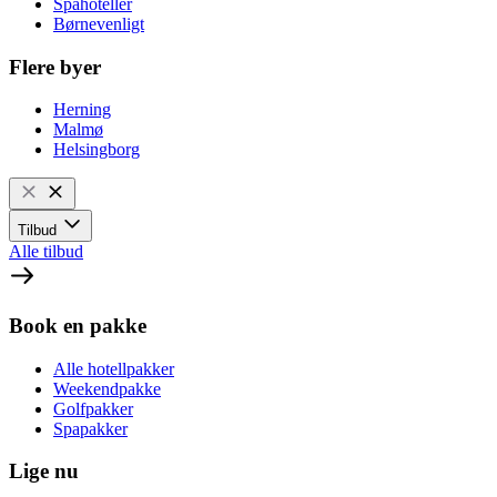
Spahoteller
Børnevenligt
Flere byer
Herning
Malmø
Helsingborg
Tilbud
Alle tilbud
Book en pakke
Alle hotellpakker
Weekendpakke
Golfpakker
Spapakker
Lige nu