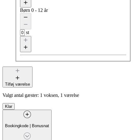
Børn
0 - 12 år
st
Tilføj værelse
Valgt antal gæster:
1 voksen, 1 værelse
Klar
Bookingkode
|
Bonusnat