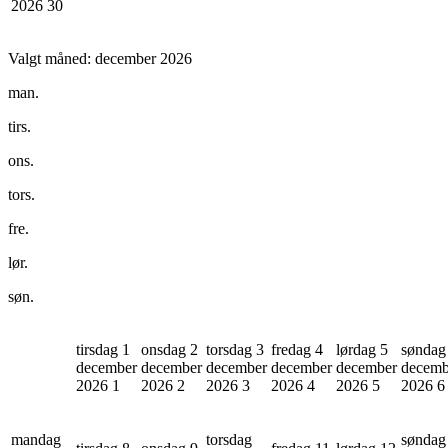
2026
30
Valgt måned:
december 2026
man.
tirs.
ons.
tors.
fre.
lør.
søn.
tirsdag 1
onsdag 2
torsdag 3
fredag 4
lørdag 5
søndag
december
december
december
december
december
decemb
2026
1
2026
2
2026
3
2026
4
2026
5
2026
6
mandag
torsdag
søndag