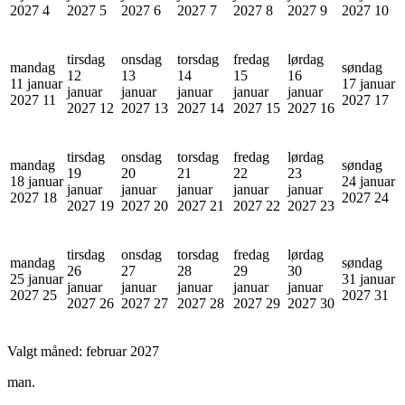
2027
4
2027
5
2027
6
2027
7
2027
8
2027
9
2027
10
tirsdag
onsdag
torsdag
fredag
lørdag
mandag
søndag
12
13
14
15
16
11 januar
17 januar
januar
januar
januar
januar
januar
2027
11
2027
17
2027
12
2027
13
2027
14
2027
15
2027
16
tirsdag
onsdag
torsdag
fredag
lørdag
mandag
søndag
19
20
21
22
23
18 januar
24 januar
januar
januar
januar
januar
januar
2027
18
2027
24
2027
19
2027
20
2027
21
2027
22
2027
23
tirsdag
onsdag
torsdag
fredag
lørdag
mandag
søndag
26
27
28
29
30
25 januar
31 januar
januar
januar
januar
januar
januar
2027
25
2027
31
2027
26
2027
27
2027
28
2027
29
2027
30
Valgt måned:
februar 2027
man.