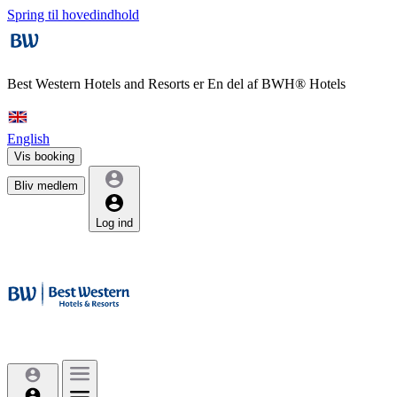
Spring til hovedindhold
Best Western Hotels and Resorts er
En del af BWH® Hotels
English
Vis booking
Bliv medlem
Log ind