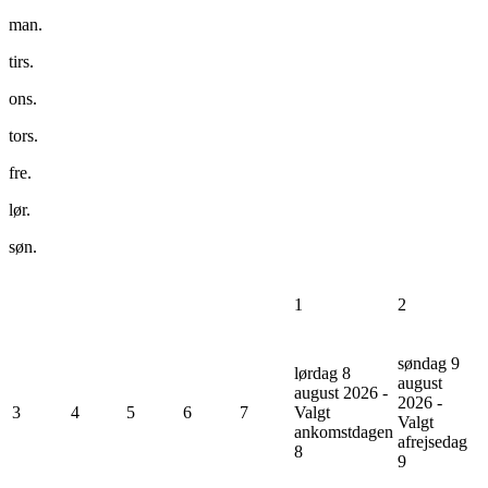
man.
tirs.
ons.
tors.
fre.
lør.
søn.
1
2
søndag 9
lørdag 8
august
august 2026 -
2026 -
3
4
5
6
7
Valgt
Valgt
ankomstdagen
afrejsedag
8
9