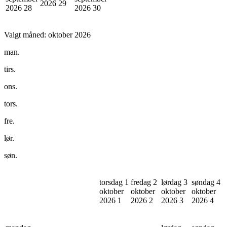
2026
29
2026
28
2026
30
Valgt måned:
oktober 2026
man.
tirs.
ons.
tors.
fre.
lør.
søn.
torsdag 1
fredag 2
lørdag 3
søndag 4
oktober
oktober
oktober
oktober
2026
1
2026
2
2026
3
2026
4