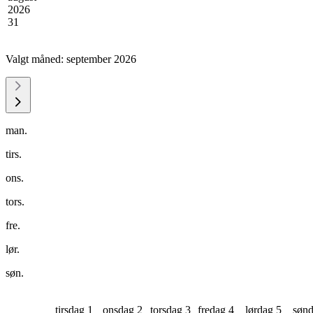
2026
31
Valgt måned:
september 2026
man.
tirs.
ons.
tors.
fre.
lør.
søn.
tirsdag 1
onsdag 2
torsdag 3
fredag 4
lørdag 5
sønd