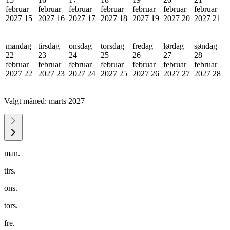
februar
februar
februar
februar
februar
februar
februar
2027
15
2027
16
2027
17
2027
18
2027
19
2027
20
2027
21
mandag
tirsdag
onsdag
torsdag
fredag
lørdag
søndag
22
23
24
25
26
27
28
februar
februar
februar
februar
februar
februar
februar
2027
22
2027
23
2027
24
2027
25
2027
26
2027
27
2027
28
Valgt måned:
marts 2027
man.
tirs.
ons.
tors.
fre.