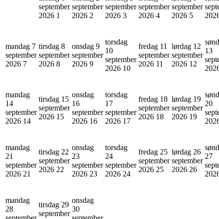
september
september
september
september
september
sept
2026
1
2026
2
2026
3
2026
4
2026
5
202
torsdag
søn
mandag 7
tirsdag 8
onsdag 9
fredag 11
lørdag 12
10
13
september
september
september
september
september
september
sept
2026
7
2026
8
2026
9
2026
11
2026
12
2026
10
202
mandag
onsdag
torsdag
søn
tirsdag 15
fredag 18
lørdag 19
14
16
17
20
september
september
september
september
september
september
sept
2026
15
2026
18
2026
19
2026
14
2026
16
2026
17
202
mandag
onsdag
torsdag
søn
tirsdag 22
fredag 25
lørdag 26
21
23
24
27
september
september
september
september
september
september
sept
2026
22
2026
25
2026
26
2026
21
2026
23
2026
24
202
mandag
onsdag
tirsdag 29
28
30
september
september
september