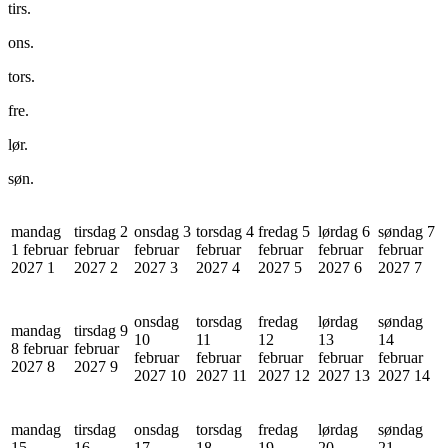
tirs.
ons.
tors.
fre.
lør.
søn.
mandag
tirsdag 2
onsdag 3
torsdag 4
fredag 5
lørdag 6
søndag 7
1 februar
februar
februar
februar
februar
februar
februar
2027
1
2027
2
2027
3
2027
4
2027
5
2027
6
2027
7
onsdag
torsdag
fredag
lørdag
søndag
mandag
tirsdag 9
10
11
12
13
14
8 februar
februar
februar
februar
februar
februar
februar
2027
8
2027
9
2027
10
2027
11
2027
12
2027
13
2027
14
mandag
tirsdag
onsdag
torsdag
fredag
lørdag
søndag
15
16
17
18
19
20
21