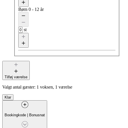
Børn
0 - 12 år
st
Tilføj værelse
Valgt antal gæster:
1 voksen, 1 værelse
Klar
Bookingkode
|
Bonusnat