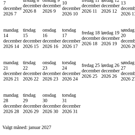
tirsdag 8
onsdag 9
fredag 11
lørdag 12
7
10
13
december
december
december
december
december
december
decemb
2026
8
2026
9
2026
11
2026
12
2026
7
2026
10
2026
1
mandag
tirsdag
onsdag
torsdag
søndag
fredag 18
lørdag 19
14
15
16
17
20
december
december
december
december
december
december
decemb
2026
18
2026
19
2026
14
2026
15
2026
16
2026
17
2026
2
mandag
tirsdag
onsdag
torsdag
søndag
fredag 25
lørdag 26
21
22
23
24
27
december
december
december
december
december
december
decemb
2026
25
2026
26
2026
21
2026
22
2026
23
2026
24
2026
2
mandag
tirsdag
onsdag
torsdag
28
29
30
31
december
december
december
december
2026
28
2026
29
2026
30
2026
31
Valgt måned:
januar 2027