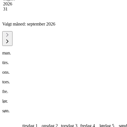
2026
31
Valgt måned:
september 2026
man.
tirs.
ons.
tors.
fre.
lør.
søn.
tirsdag 1
onsdag 2
torsdag 3
fredag 4
lørdag 5
sønd