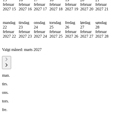
februar
februar
februar
februar
februar
februar
februar
2027
15
2027
16
2027
17
2027
18
2027
19
2027
20
2027
21
mandag
tirsdag
onsdag
torsdag
fredag
lørdag
søndag
22
23
24
25
26
27
28
februar
februar
februar
februar
februar
februar
februar
2027
22
2027
23
2027
24
2027
25
2027
26
2027
27
2027
28
Valgt måned:
marts 2027
man.
tirs.
ons.
tors.
fre.