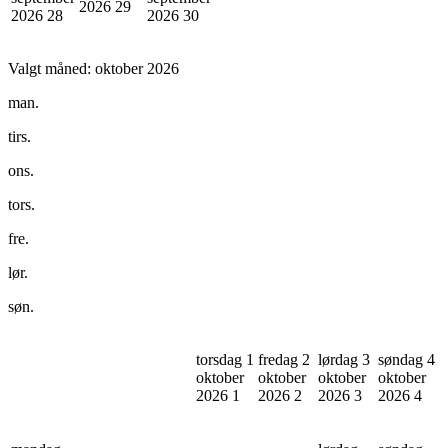
2026
29
2026
28
2026
30
Valgt måned:
oktober 2026
man.
tirs.
ons.
tors.
fre.
lør.
søn.
torsdag 1
fredag 2
lørdag 3
søndag 4
oktober
oktober
oktober
oktober
2026
1
2026
2
2026
3
2026
4