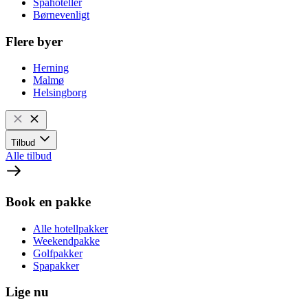
Spahoteller
Børnevenligt
Flere byer
Herning
Malmø
Helsingborg
Tilbud
Alle tilbud
Book en pakke
Alle hotellpakker
Weekendpakke
Golfpakker
Spapakker
Lige nu