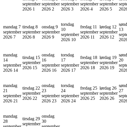
september
september
september
september
september
sept
2026
1
2026
2
2026
3
2026
4
2026
5
202
torsdag
søn
mandag 7
tirsdag 8
onsdag 9
fredag 11
lørdag 12
10
13
september
september
september
september
september
september
sept
2026
7
2026
8
2026
9
2026
11
2026
12
2026
10
202
mandag
onsdag
torsdag
søn
tirsdag 15
fredag 18
lørdag 19
14
16
17
20
september
september
september
september
september
september
sept
2026
15
2026
18
2026
19
2026
14
2026
16
2026
17
202
mandag
onsdag
torsdag
søn
tirsdag 22
fredag 25
lørdag 26
21
23
24
27
september
september
september
september
september
september
sept
2026
22
2026
25
2026
26
2026
21
2026
23
2026
24
202
mandag
onsdag
tirsdag 29
28
30
september
september
september