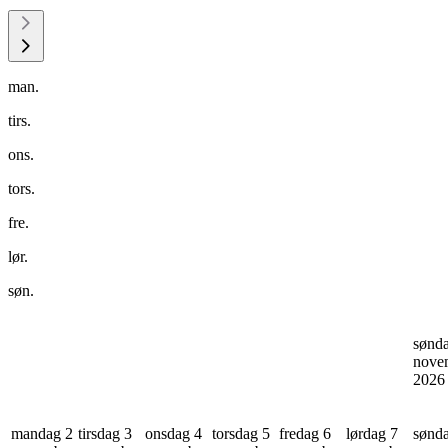
man.
tirs.
ons.
tors.
fre.
lør.
søn.
sønd
nove
202
mandag 2
tirsdag 3
onsdag 4
torsdag 5
fredag 6
lørdag 7
sønd