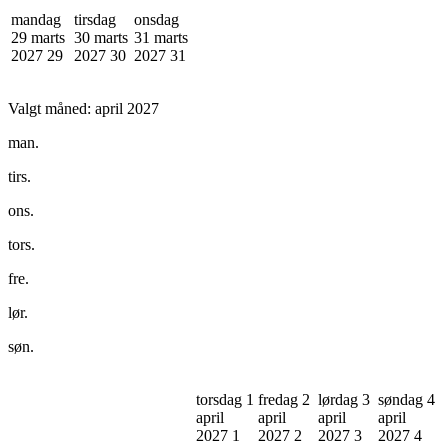
mandag
tirsdag
onsdag
29 marts
30 marts
31 marts
2027
29
2027
30
2027
31
Valgt måned:
april 2027
man.
tirs.
ons.
tors.
fre.
lør.
søn.
torsdag 1
fredag 2
lørdag 3
søndag 4
april
april
april
april
2027
1
2027
2
2027
3
2027
4