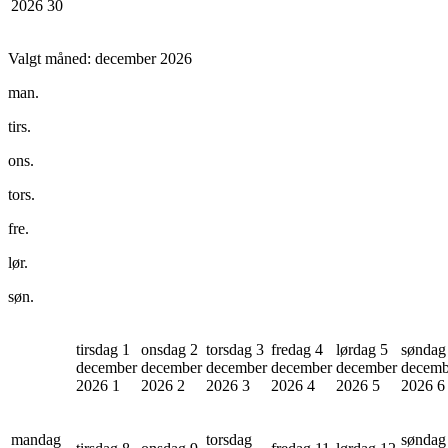
2026
30
Valgt måned:
december 2026
man.
tirs.
ons.
tors.
fre.
lør.
søn.
tirsdag 1
onsdag 2
torsdag 3
fredag 4
lørdag 5
søndag
december
december
december
december
december
decemb
2026
1
2026
2
2026
3
2026
4
2026
5
2026
6
mandag
torsdag
søndag