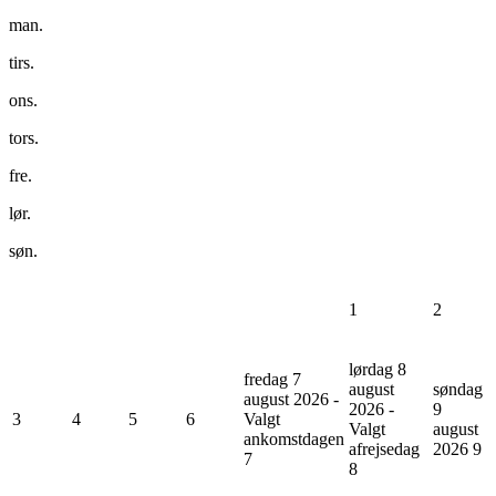
man.
tirs.
ons.
tors.
fre.
lør.
søn.
1
2
lørdag 8
fredag 7
august
søndag
august 2026 -
2026 -
9
3
4
5
6
Valgt
Valgt
august
ankomstdagen
afrejsedag
2026
9
7
8