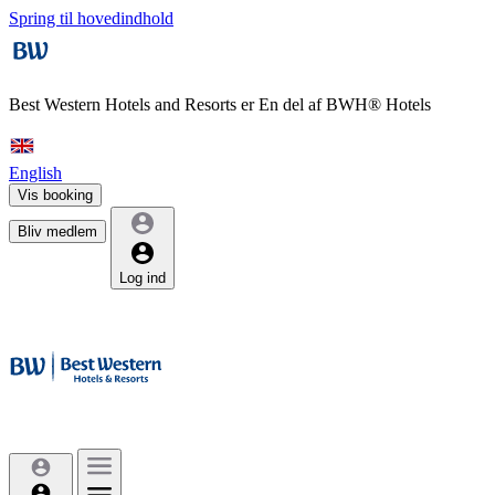
Spring til hovedindhold
Best Western Hotels and Resorts er
En del af BWH® Hotels
English
Vis booking
Bliv medlem
Log ind