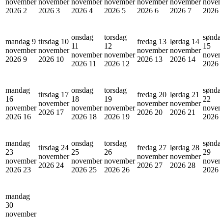
november
november
november
november
november
november
nove
2026
2
2026
3
2026
4
2026
5
2026
6
2026
7
202
onsdag
torsdag
sønd
mandag 9
tirsdag 10
fredag 13
lørdag 14
11
12
15
november
november
november
november
november
november
nove
2026
9
2026
10
2026
13
2026
14
2026
11
2026
12
202
mandag
onsdag
torsdag
sønd
tirsdag 17
fredag 20
lørdag 21
16
18
19
22
november
november
november
november
november
november
nove
2026
17
2026
20
2026
21
2026
16
2026
18
2026
19
202
mandag
onsdag
torsdag
sønd
tirsdag 24
fredag 27
lørdag 28
23
25
26
29
november
november
november
november
november
november
nove
2026
24
2026
27
2026
28
2026
23
2026
25
2026
26
202
mandag
30
november