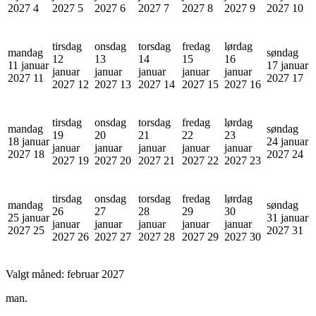
2027
4
2027
5
2027
6
2027
7
2027
8
2027
9
2027
10
tirsdag
onsdag
torsdag
fredag
lørdag
mandag
søndag
12
13
14
15
16
11 januar
17 januar
januar
januar
januar
januar
januar
2027
11
2027
17
2027
12
2027
13
2027
14
2027
15
2027
16
tirsdag
onsdag
torsdag
fredag
lørdag
mandag
søndag
19
20
21
22
23
18 januar
24 januar
januar
januar
januar
januar
januar
2027
18
2027
24
2027
19
2027
20
2027
21
2027
22
2027
23
tirsdag
onsdag
torsdag
fredag
lørdag
mandag
søndag
26
27
28
29
30
25 januar
31 januar
januar
januar
januar
januar
januar
2027
25
2027
31
2027
26
2027
27
2027
28
2027
29
2027
30
Valgt måned:
februar 2027
man.