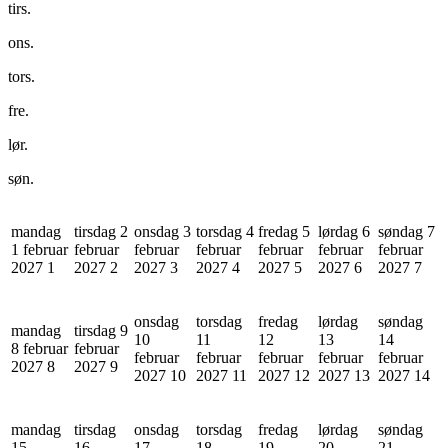
tirs.
ons.
tors.
fre.
lør.
søn.
mandag
tirsdag 2
onsdag 3
torsdag 4
fredag 5
lørdag 6
søndag 7
1 februar
februar
februar
februar
februar
februar
februar
2027
1
2027
2
2027
3
2027
4
2027
5
2027
6
2027
7
onsdag
torsdag
fredag
lørdag
søndag
mandag
tirsdag 9
10
11
12
13
14
8 februar
februar
februar
februar
februar
februar
februar
2027
8
2027
9
2027
10
2027
11
2027
12
2027
13
2027
14
mandag
tirsdag
onsdag
torsdag
fredag
lørdag
søndag
15
16
17
18
19
20
21