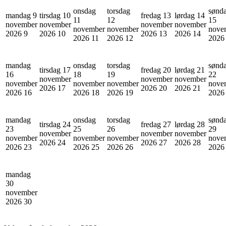
onsdag
torsdag
sønd
mandag 9
tirsdag 10
fredag 13
lørdag 14
11
12
15
november
november
november
november
november
november
nove
2026
9
2026
10
2026
13
2026
14
2026
11
2026
12
202
mandag
onsdag
torsdag
sønd
tirsdag 17
fredag 20
lørdag 21
16
18
19
22
november
november
november
november
november
november
nove
2026
17
2026
20
2026
21
2026
16
2026
18
2026
19
202
mandag
onsdag
torsdag
sønd
tirsdag 24
fredag 27
lørdag 28
23
25
26
29
november
november
november
november
november
november
nove
2026
24
2026
27
2026
28
2026
23
2026
25
2026
26
202
mandag
30
november
2026
30