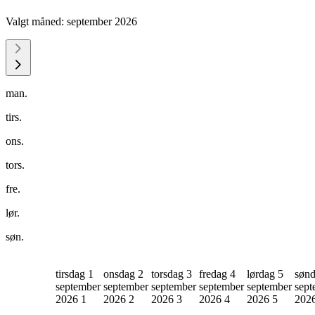
Valgt måned:
september 2026
man.
tirs.
ons.
tors.
fre.
lør.
søn.
tirsdag 1
onsdag 2
torsdag 3
fredag 4
lørdag 5
sønd
september
september
september
september
september
sept
2026
1
2026
2
2026
3
2026
4
2026
5
202