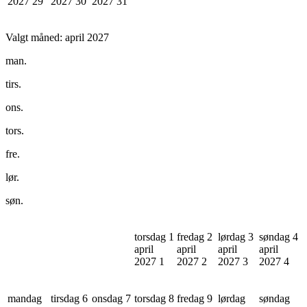
2027
29
2027
30
2027
31
Valgt måned:
april 2027
man.
tirs.
ons.
tors.
fre.
lør.
søn.
torsdag 1
fredag 2
lørdag 3
søndag 4
april
april
april
april
2027
1
2027
2
2027
3
2027
4
mandag
tirsdag 6
onsdag 7
torsdag 8
fredag 9
lørdag
søndag