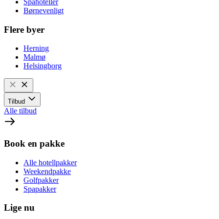
Spahoteller
Børnevenligt
Flere byer
Herning
Malmø
Helsingborg
Tilbud
Alle tilbud
Book en pakke
Alle hotellpakker
Weekendpakke
Golfpakker
Spapakker
Lige nu