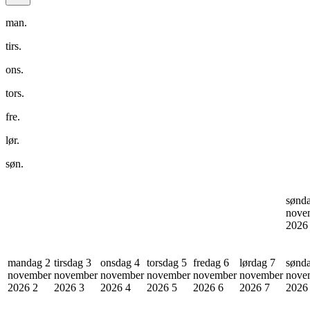
man.
tirs.
ons.
tors.
fre.
lør.
søn.
sønd
nove
202
mandag 2
tirsdag 3
onsdag 4
torsdag 5
fredag 6
lørdag 7
sønd
november
november
november
november
november
november
nove
2026
2
2026
3
2026
4
2026
5
2026
6
2026
7
202