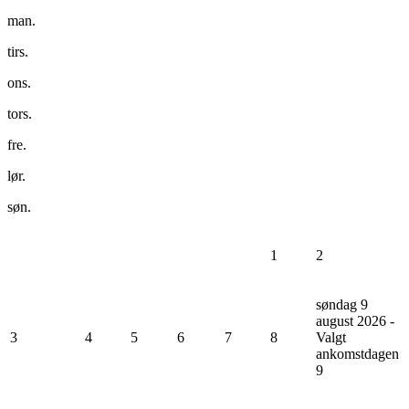
man.
tirs.
ons.
tors.
fre.
lør.
søn.
1
2
søndag 9
august 2026 -
3
4
5
6
7
8
Valgt
ankomstdagen
9