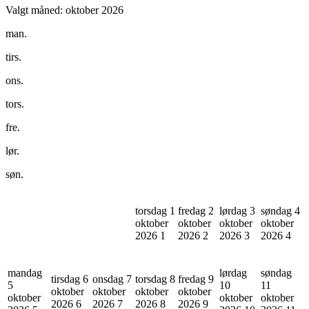
Valgt måned:
oktober 2026
man.
tirs.
ons.
tors.
fre.
lør.
søn.
torsdag 1
fredag 2
lørdag 3
søndag 4
oktober
oktober
oktober
oktober
2026
1
2026
2
2026
3
2026
4
mandag
lørdag
søndag
tirsdag 6
onsdag 7
torsdag 8
fredag 9
5
10
11
oktober
oktober
oktober
oktober
oktober
oktober
oktober
2026
6
2026
7
2026
8
2026
9