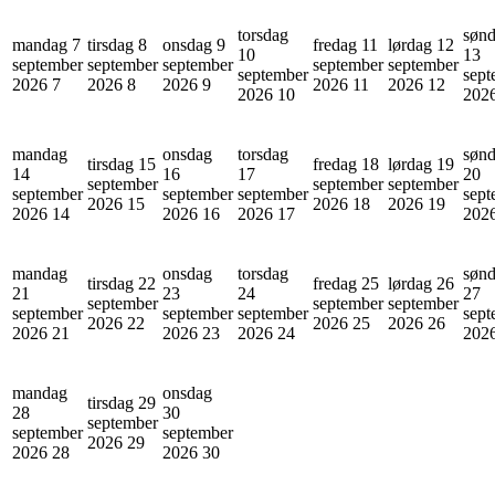
torsdag
søn
mandag 7
tirsdag 8
onsdag 9
fredag 11
lørdag 12
10
13
september
september
september
september
september
september
sept
2026
7
2026
8
2026
9
2026
11
2026
12
2026
10
202
mandag
onsdag
torsdag
søn
tirsdag 15
fredag 18
lørdag 19
14
16
17
20
september
september
september
september
september
september
sept
2026
15
2026
18
2026
19
2026
14
2026
16
2026
17
202
mandag
onsdag
torsdag
søn
tirsdag 22
fredag 25
lørdag 26
21
23
24
27
september
september
september
september
september
september
sept
2026
22
2026
25
2026
26
2026
21
2026
23
2026
24
202
mandag
onsdag
tirsdag 29
28
30
september
september
september
2026
29
2026
28
2026
30