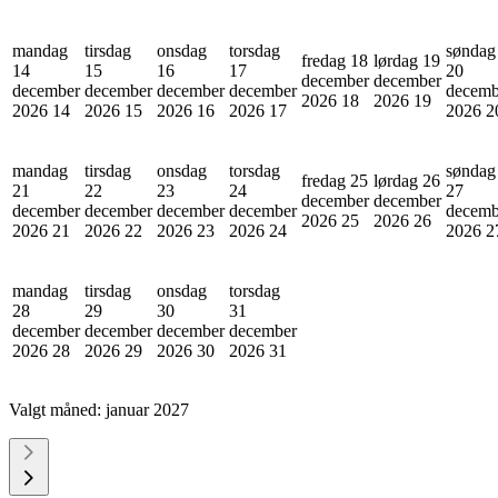
mandag
tirsdag
onsdag
torsdag
søndag
fredag 18
lørdag 19
14
15
16
17
20
december
december
december
december
december
december
decemb
2026
18
2026
19
2026
14
2026
15
2026
16
2026
17
2026
2
mandag
tirsdag
onsdag
torsdag
søndag
fredag 25
lørdag 26
21
22
23
24
27
december
december
december
december
december
december
decemb
2026
25
2026
26
2026
21
2026
22
2026
23
2026
24
2026
2
mandag
tirsdag
onsdag
torsdag
28
29
30
31
december
december
december
december
2026
28
2026
29
2026
30
2026
31
Valgt måned:
januar 2027