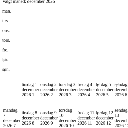
Valgt måned:
december 2026
man.
tirs.
ons.
tors.
fre.
lør.
søn.
tirsdag 1
onsdag 2
torsdag 3
fredag 4
lørdag 5
søndag
december
december
december
december
december
decemb
2026
1
2026
2
2026
3
2026
4
2026
5
2026
6
mandag
torsdag
søndag
tirsdag 8
onsdag 9
fredag 11
lørdag 12
7
10
13
december
december
december
december
december
december
decemb
2026
8
2026
9
2026
11
2026
12
2026
7
2026
10
2026
1