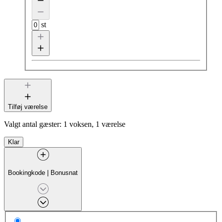
st
Tilføj værelse
Valgt antal gæster:
1 voksen, 1 værelse
Klar
Bookingkode
|
Bonusnat