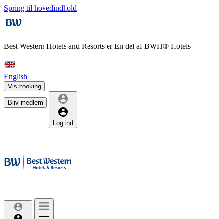
Spring til hovedindhold
Best Western Hotels and Resorts er
En del af BWH® Hotels
English
Vis booking
Bliv medlem
Log ind