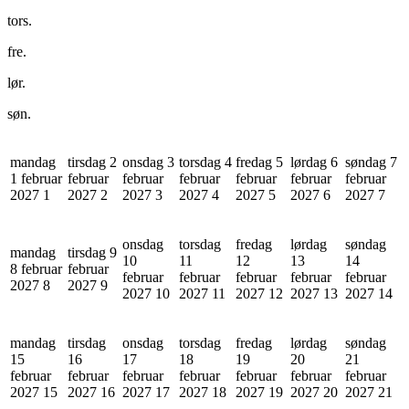
tors.
fre.
lør.
søn.
mandag
tirsdag 2
onsdag 3
torsdag 4
fredag 5
lørdag 6
søndag 7
1 februar
februar
februar
februar
februar
februar
februar
2027
1
2027
2
2027
3
2027
4
2027
5
2027
6
2027
7
onsdag
torsdag
fredag
lørdag
søndag
mandag
tirsdag 9
10
11
12
13
14
8 februar
februar
februar
februar
februar
februar
februar
2027
8
2027
9
2027
10
2027
11
2027
12
2027
13
2027
14
mandag
tirsdag
onsdag
torsdag
fredag
lørdag
søndag
15
16
17
18
19
20
21
februar
februar
februar
februar
februar
februar
februar
2027
15
2027
16
2027
17
2027
18
2027
19
2027
20
2027
21