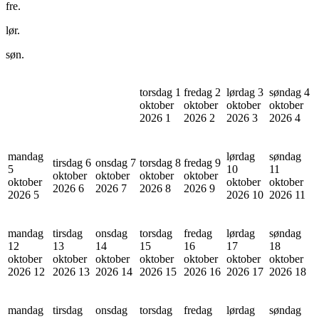
fre.
lør.
søn.
torsdag 1
fredag 2
lørdag 3
søndag 4
oktober
oktober
oktober
oktober
2026
1
2026
2
2026
3
2026
4
mandag
lørdag
søndag
tirsdag 6
onsdag 7
torsdag 8
fredag 9
5
10
11
oktober
oktober
oktober
oktober
oktober
oktober
oktober
2026
6
2026
7
2026
8
2026
9
2026
5
2026
10
2026
11
mandag
tirsdag
onsdag
torsdag
fredag
lørdag
søndag
12
13
14
15
16
17
18
oktober
oktober
oktober
oktober
oktober
oktober
oktober
2026
12
2026
13
2026
14
2026
15
2026
16
2026
17
2026
18
mandag
tirsdag
onsdag
torsdag
fredag
lørdag
søndag