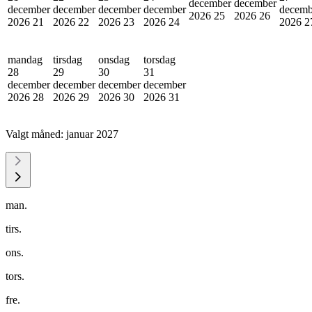
december
december
december
december
december
december
decemb
2026
25
2026
26
2026
21
2026
22
2026
23
2026
24
2026
2
mandag
tirsdag
onsdag
torsdag
28
29
30
31
december
december
december
december
2026
28
2026
29
2026
30
2026
31
Valgt måned:
januar 2027
man.
tirs.
ons.
tors.
fre.