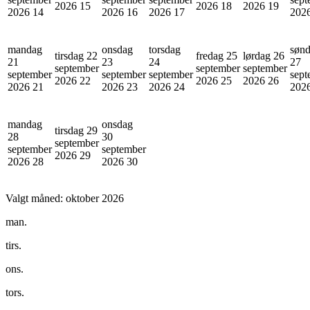
2026
15
2026
18
2026
19
2026
14
2026
16
2026
17
202
mandag
onsdag
torsdag
søn
tirsdag 22
fredag 25
lørdag 26
21
23
24
27
september
september
september
september
september
september
sept
2026
22
2026
25
2026
26
2026
21
2026
23
2026
24
202
mandag
onsdag
tirsdag 29
28
30
september
september
september
2026
29
2026
28
2026
30
Valgt måned:
oktober 2026
man.
tirs.
ons.
tors.