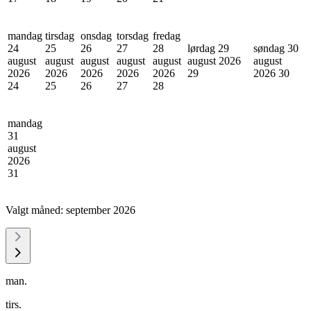
mandag
tirsdag
onsdag
torsdag
fredag
24
25
26
27
28
lørdag 29
søndag 30
august
august
august
august
august
august 2026
august
2026
2026
2026
2026
2026
29
2026
30
24
25
26
27
28
mandag
31
august
2026
31
Valgt måned:
september 2026
man.
tirs.