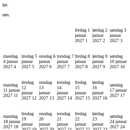
lør.
søn.
fredag 1
lørdag 2
søndag 3
januar
januar
januar
2027
1
2027
2
2027
3
mandag
tirsdag 5
onsdag 6
torsdag 7
fredag 8
lørdag 9
søndag
4 januar
januar
januar
januar
januar
januar
10 januar
2027
4
2027
5
2027
6
2027
7
2027
8
2027
9
2027
10
tirsdag
onsdag
torsdag
fredag
lørdag
mandag
søndag
12
13
14
15
16
11 januar
17 januar
januar
januar
januar
januar
januar
2027
11
2027
17
2027
12
2027
13
2027
14
2027
15
2027
16
tirsdag
onsdag
torsdag
fredag
lørdag
mandag
søndag
19
20
21
22
23
18 januar
24 januar
januar
januar
januar
januar
januar
2027
18
2027
24
2027
19
2027
20
2027
21
2027
22
2027
23