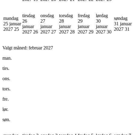
tirsdag
onsdag
torsdag
fredag
lørdag
mandag
søndag
26
27
28
29
30
25 januar
31 januar
januar
januar
januar
januar
januar
2027
25
2027
31
2027
26
2027
27
2027
28
2027
29
2027
30
Valgt måned:
februar 2027
man.
tirs.
ons.
tors.
fre.
lør.
søn.