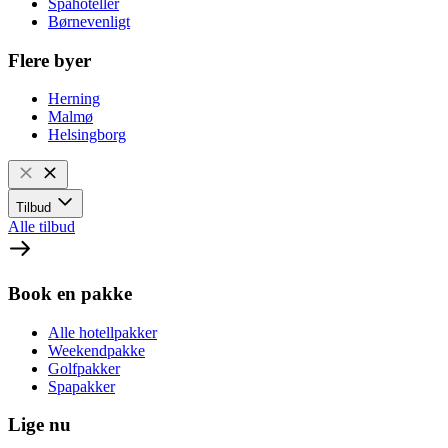
Spahoteller
Børnevenligt
Flere byer
Herning
Malmø
Helsingborg
Tilbud
Alle tilbud
Book en pakke
Alle hotellpakker
Weekendpakke
Golfpakker
Spapakker
Lige nu