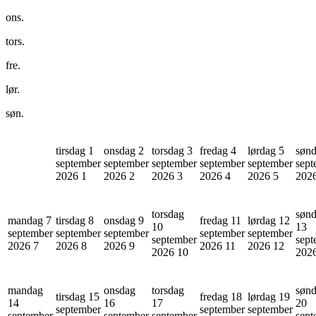
ons.
tors.
fre.
lør.
søn.
tirsdag 1
onsdag 2
torsdag 3
fredag 4
lørdag 5
sønd
september
september
september
september
september
sept
2026
1
2026
2
2026
3
2026
4
2026
5
202
torsdag
søn
mandag 7
tirsdag 8
onsdag 9
fredag 11
lørdag 12
10
13
september
september
september
september
september
september
sept
2026
7
2026
8
2026
9
2026
11
2026
12
2026
10
202
mandag
onsdag
torsdag
søn
tirsdag 15
fredag 18
lørdag 19
14
16
17
20
september
september
september
september
september
september
sept