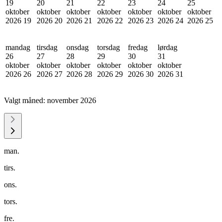
19
20
21
22
23
24
25
oktober
oktober
oktober
oktober
oktober
oktober
oktober
2026
19
2026
20
2026
21
2026
22
2026
23
2026
24
2026
25
mandag
tirsdag
onsdag
torsdag
fredag
lørdag
26
27
28
29
30
31
oktober
oktober
oktober
oktober
oktober
oktober
2026
26
2026
27
2026
28
2026
29
2026
30
2026
31
Valgt måned:
november 2026
man.
tirs.
ons.
tors.
fre.