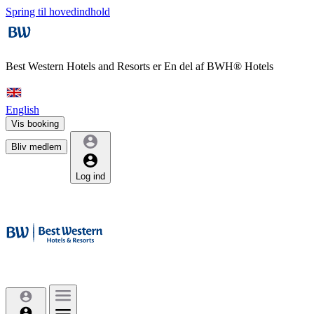
Spring til hovedindhold
Best Western Hotels and Resorts er
En del af BWH® Hotels
English
Vis booking
Bliv medlem
Log ind