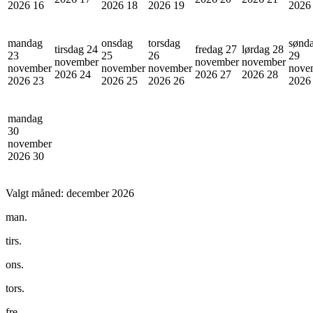
2026
16
2026
18
2026
19
202
mandag
onsdag
torsdag
sønd
tirsdag 24
fredag 27
lørdag 28
23
25
26
29
november
november
november
november
november
november
nove
2026
24
2026
27
2026
28
2026
23
2026
25
2026
26
202
mandag
30
november
2026
30
Valgt måned:
december 2026
man.
tirs.
ons.
tors.
fre.