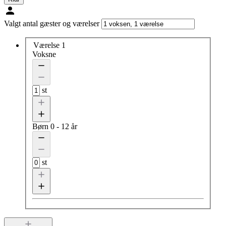
Valgt antal gæster og værelser
Værelse 1
Voksne
st
Børn
0 - 12 år
st