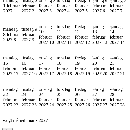
mandag
tirsdag 2
onsdag 3
torsdag 4
fredag 5
lørdag 6
søndag 7
1 februar
februar
februar
februar
februar
februar
februar
2027
1
2027
2
2027
3
2027
4
2027
5
2027
6
2027
7
onsdag
torsdag
fredag
lørdag
søndag
mandag
tirsdag 9
10
11
12
13
14
8 februar
februar
februar
februar
februar
februar
februar
2027
8
2027
9
2027
10
2027
11
2027
12
2027
13
2027
14
mandag
tirsdag
onsdag
torsdag
fredag
lørdag
søndag
15
16
17
18
19
20
21
februar
februar
februar
februar
februar
februar
februar
2027
15
2027
16
2027
17
2027
18
2027
19
2027
20
2027
21
mandag
tirsdag
onsdag
torsdag
fredag
lørdag
søndag
22
23
24
25
26
27
28
februar
februar
februar
februar
februar
februar
februar
2027
22
2027
23
2027
24
2027
25
2027
26
2027
27
2027
28
Valgt måned:
marts 2027