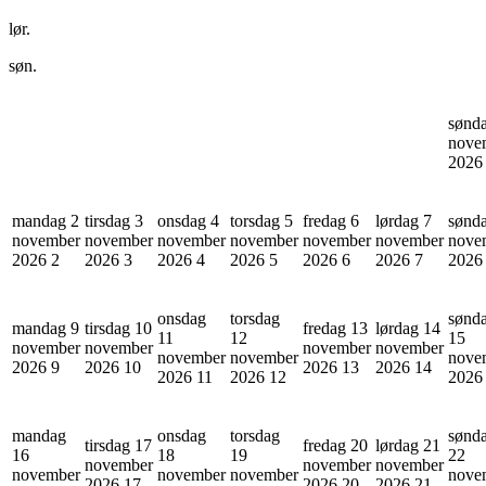
lør.
søn.
sønd
nove
202
mandag 2
tirsdag 3
onsdag 4
torsdag 5
fredag 6
lørdag 7
sønd
november
november
november
november
november
november
nove
2026
2
2026
3
2026
4
2026
5
2026
6
2026
7
202
onsdag
torsdag
sønd
mandag 9
tirsdag 10
fredag 13
lørdag 14
11
12
15
november
november
november
november
november
november
nove
2026
9
2026
10
2026
13
2026
14
2026
11
2026
12
202
mandag
onsdag
torsdag
sønd
tirsdag 17
fredag 20
lørdag 21
16
18
19
22
november
november
november
november
november
november
nove
2026
17
2026
20
2026
21