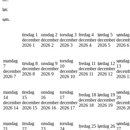
lør.
søn.
tirsdag 1
onsdag 2
torsdag 3
fredag 4
lørdag 5
søndag
december
december
december
december
december
decemb
2026
1
2026
2
2026
3
2026
4
2026
5
2026
6
mandag
torsdag
søndag
tirsdag 8
onsdag 9
fredag 11
lørdag 12
7
10
13
december
december
december
december
december
december
decemb
2026
8
2026
9
2026
11
2026
12
2026
7
2026
10
2026
1
mandag
tirsdag
onsdag
torsdag
søndag
fredag 18
lørdag 19
14
15
16
17
20
december
december
december
december
december
december
decemb
2026
18
2026
19
2026
14
2026
15
2026
16
2026
17
2026
2
mandag
tirsdag
onsdag
torsdag
søndag
fredag 25
lørdag 26
21
22
23
24
27