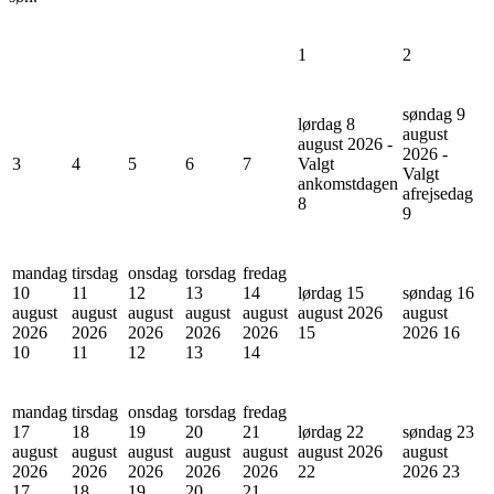
1
2
søndag 9
lørdag 8
august
august 2026 -
2026 -
3
4
5
6
7
Valgt
Valgt
ankomstdagen
afrejsedag
8
9
mandag
tirsdag
onsdag
torsdag
fredag
10
11
12
13
14
lørdag 15
søndag 16
august
august
august
august
august
august 2026
august
2026
2026
2026
2026
2026
15
2026
16
10
11
12
13
14
mandag
tirsdag
onsdag
torsdag
fredag
17
18
19
20
21
lørdag 22
søndag 23
august
august
august
august
august
august 2026
august
2026
2026
2026
2026
2026
22
2026
23
17
18
19
20
21