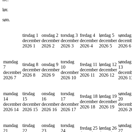
lør.
søn.
tirsdag 1
onsdag 2
torsdag 3
fredag 4
lørdag 5
søndag
december
december
december
december
december
decemb
2026
1
2026
2
2026
3
2026
4
2026
5
2026
6
mandag
torsdag
søndag
tirsdag 8
onsdag 9
fredag 11
lørdag 12
7
10
13
december
december
december
december
december
december
decemb
2026
8
2026
9
2026
11
2026
12
2026
7
2026
10
2026
1
mandag
tirsdag
onsdag
torsdag
søndag
fredag 18
lørdag 19
14
15
16
17
20
december
december
december
december
december
december
decemb
2026
18
2026
19
2026
14
2026
15
2026
16
2026
17
2026
2
mandag
tirsdag
onsdag
torsdag
søndag
fredag 25
lørdag 26
21
22
23
24
27