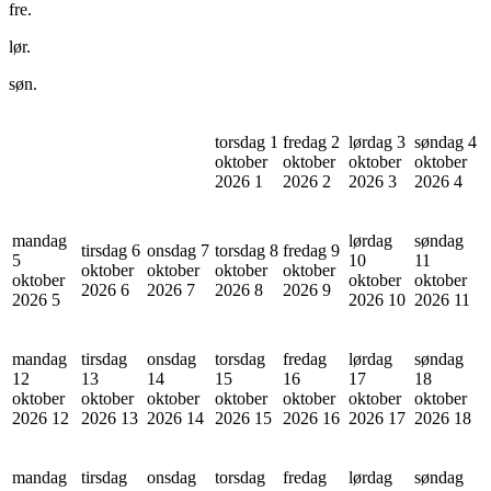
fre.
lør.
søn.
torsdag 1
fredag 2
lørdag 3
søndag 4
oktober
oktober
oktober
oktober
2026
1
2026
2
2026
3
2026
4
mandag
lørdag
søndag
tirsdag 6
onsdag 7
torsdag 8
fredag 9
5
10
11
oktober
oktober
oktober
oktober
oktober
oktober
oktober
2026
6
2026
7
2026
8
2026
9
2026
5
2026
10
2026
11
mandag
tirsdag
onsdag
torsdag
fredag
lørdag
søndag
12
13
14
15
16
17
18
oktober
oktober
oktober
oktober
oktober
oktober
oktober
2026
12
2026
13
2026
14
2026
15
2026
16
2026
17
2026
18
mandag
tirsdag
onsdag
torsdag
fredag
lørdag
søndag