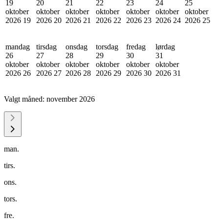
19
20
21
22
23
24
25
oktober
oktober
oktober
oktober
oktober
oktober
oktober
2026
19
2026
20
2026
21
2026
22
2026
23
2026
24
2026
25
mandag
tirsdag
onsdag
torsdag
fredag
lørdag
26
27
28
29
30
31
oktober
oktober
oktober
oktober
oktober
oktober
2026
26
2026
27
2026
28
2026
29
2026
30
2026
31
Valgt måned:
november 2026
man.
tirs.
ons.
tors.
fre.