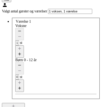
Valgt antal gæster og værelser
Værelse 1
Voksne
st
Børn
0 - 12 år
st