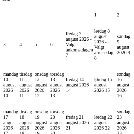
1
2
lørdag 8
fredag 7
august
søndag
august 2026 -
2026 -
9
3
4
5
6
Valgt
Valgt
august
ankomstdagen
afrejsedag
2026
9
7
8
mandag
tirsdag
onsdag
torsdag
søndag
10
11
12
13
fredag 14
lørdag 15
16
august
august
august
august
august 2026
august
august
2026
2026
2026
2026
14
2026
15
2026
10
11
12
13
16
mandag
tirsdag
onsdag
torsdag
søndag
17
18
19
20
fredag 21
lørdag 22
23
august
august
august
august
august 2026
august
august
2026
2026
2026
2026
21
2026
22
2026
17
18
19
20
23