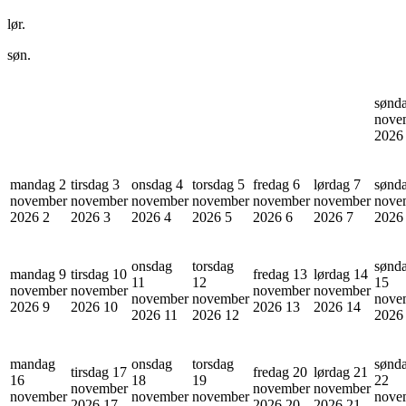
lør.
søn.
sønd
nove
202
mandag 2
tirsdag 3
onsdag 4
torsdag 5
fredag 6
lørdag 7
sønd
november
november
november
november
november
november
nove
2026
2
2026
3
2026
4
2026
5
2026
6
2026
7
202
onsdag
torsdag
sønd
mandag 9
tirsdag 10
fredag 13
lørdag 14
11
12
15
november
november
november
november
november
november
nove
2026
9
2026
10
2026
13
2026
14
2026
11
2026
12
202
mandag
onsdag
torsdag
sønd
tirsdag 17
fredag 20
lørdag 21
16
18
19
22
november
november
november
november
november
november
nove
2026
17
2026
20
2026
21