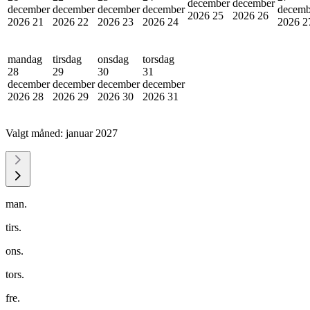
december
december
december
december
december
december
decemb
2026
25
2026
26
2026
21
2026
22
2026
23
2026
24
2026
2
mandag
tirsdag
onsdag
torsdag
28
29
30
31
december
december
december
december
2026
28
2026
29
2026
30
2026
31
Valgt måned:
januar 2027
man.
tirs.
ons.
tors.
fre.