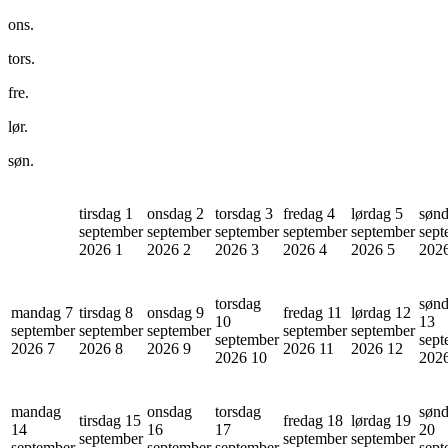
ons.
tors.
fre.
lør.
søn.
tirsdag 1
onsdag 2
torsdag 3
fredag 4
lørdag 5
sønd
september
september
september
september
september
sept
2026
1
2026
2
2026
3
2026
4
2026
5
202
torsdag
søn
mandag 7
tirsdag 8
onsdag 9
fredag 11
lørdag 12
10
13
september
september
september
september
september
september
sept
2026
7
2026
8
2026
9
2026
11
2026
12
2026
10
202
mandag
onsdag
torsdag
søn
tirsdag 15
fredag 18
lørdag 19
14
16
17
20
september
september
september
september
september
september
sept