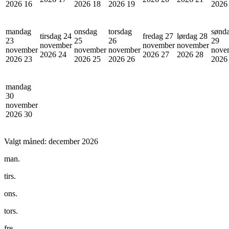
2026
16
2026
18
2026
19
202
mandag
onsdag
torsdag
sønd
tirsdag 24
fredag 27
lørdag 28
23
25
26
29
november
november
november
november
november
november
nove
2026
24
2026
27
2026
28
2026
23
2026
25
2026
26
202
mandag
30
november
2026
30
Valgt måned:
december 2026
man.
tirs.
ons.
tors.
fre.