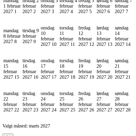
mandag
tirsdag 2
onsdag 3
torsdag 4
fredag 5
lørdag 6
søndag 7
1 februar
februar
februar
februar
februar
februar
februar
2027
1
2027
2
2027
3
2027
4
2027
5
2027
6
2027
7
onsdag
torsdag
fredag
lørdag
søndag
mandag
tirsdag 9
10
11
12
13
14
8 februar
februar
februar
februar
februar
februar
februar
2027
8
2027
9
2027
10
2027
11
2027
12
2027
13
2027
14
mandag
tirsdag
onsdag
torsdag
fredag
lørdag
søndag
15
16
17
18
19
20
21
februar
februar
februar
februar
februar
februar
februar
2027
15
2027
16
2027
17
2027
18
2027
19
2027
20
2027
21
mandag
tirsdag
onsdag
torsdag
fredag
lørdag
søndag
22
23
24
25
26
27
28
februar
februar
februar
februar
februar
februar
februar
2027
22
2027
23
2027
24
2027
25
2027
26
2027
27
2027
28
Valgt måned:
marts 2027