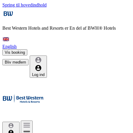
Spring til hovedindhold
Best Western Hotels and Resorts er
En del af BWH® Hotels
English
Vis booking
Bliv medlem
Log ind