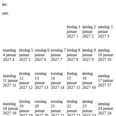
lør.
søn.
fredag 1
lørdag 2
søndag 3
januar
januar
januar
2027
1
2027
2
2027
3
mandag
tirsdag 5
onsdag 6
torsdag 7
fredag 8
lørdag 9
søndag
4 januar
januar
januar
januar
januar
januar
10 januar
2027
4
2027
5
2027
6
2027
7
2027
8
2027
9
2027
10
tirsdag
onsdag
torsdag
fredag
lørdag
mandag
søndag
12
13
14
15
16
11 januar
17 januar
januar
januar
januar
januar
januar
2027
11
2027
17
2027
12
2027
13
2027
14
2027
15
2027
16
tirsdag
onsdag
torsdag
fredag
lørdag
mandag
søndag
19
20
21
22
23
18 januar
24 januar
januar
januar
januar
januar
januar
2027
18
2027
24
2027
19
2027
20
2027
21
2027
22
2027
23