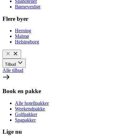
Spahoteller
Børnevenligt
Flere byer
Herning
Malmø
Helsingborg
Tilbud
Alle tilbud
Book en pakke
Alle hotellpakker
Weekendpakke
Golfpakker
Spapakker
Lige nu