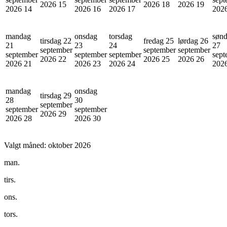
2026
15
2026
18
2026
19
2026
14
2026
16
2026
17
202
mandag
onsdag
torsdag
søn
tirsdag 22
fredag 25
lørdag 26
21
23
24
27
september
september
september
september
september
september
sept
2026
22
2026
25
2026
26
2026
21
2026
23
2026
24
202
mandag
onsdag
tirsdag 29
28
30
september
september
september
2026
29
2026
28
2026
30
Valgt måned:
oktober 2026
man.
tirs.
ons.
tors.