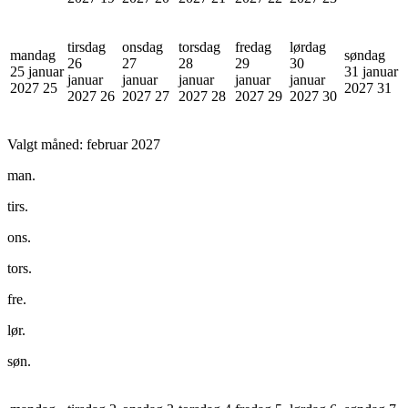
tirsdag
onsdag
torsdag
fredag
lørdag
mandag
søndag
26
27
28
29
30
25 januar
31 januar
januar
januar
januar
januar
januar
2027
25
2027
31
2027
26
2027
27
2027
28
2027
29
2027
30
Valgt måned:
februar 2027
man.
tirs.
ons.
tors.
fre.
lør.
søn.