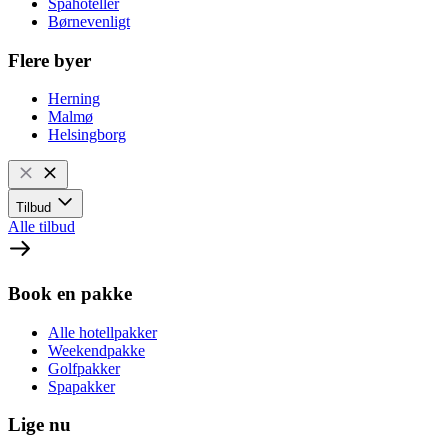
Spahoteller
Børnevenligt
Flere byer
Herning
Malmø
Helsingborg
Tilbud
Alle tilbud
Book en pakke
Alle hotellpakker
Weekendpakke
Golfpakker
Spapakker
Lige nu