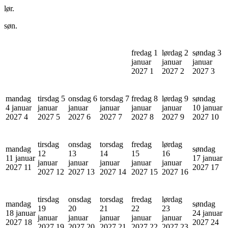
lør.
søn.
fredag 1
lørdag 2
søndag 3
januar
januar
januar
2027
1
2027
2
2027
3
mandag
tirsdag 5
onsdag 6
torsdag 7
fredag 8
lørdag 9
søndag
4 januar
januar
januar
januar
januar
januar
10 januar
2027
4
2027
5
2027
6
2027
7
2027
8
2027
9
2027
10
tirsdag
onsdag
torsdag
fredag
lørdag
mandag
søndag
12
13
14
15
16
11 januar
17 januar
januar
januar
januar
januar
januar
2027
11
2027
17
2027
12
2027
13
2027
14
2027
15
2027
16
tirsdag
onsdag
torsdag
fredag
lørdag
mandag
søndag
19
20
21
22
23
18 januar
24 januar
januar
januar
januar
januar
januar
2027
18
2027
24
2027
19
2027
20
2027
21
2027
22
2027
23