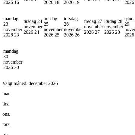
2026
16
2026
18
2026
19
202
mandag
onsdag
torsdag
sønd
tirsdag 24
fredag 27
lørdag 28
23
25
26
29
november
november
november
november
november
november
nove
2026
24
2026
27
2026
28
2026
23
2026
25
2026
26
202
mandag
30
november
2026
30
Valgt måned:
december 2026
man.
tirs.
ons.
tors.
fre.