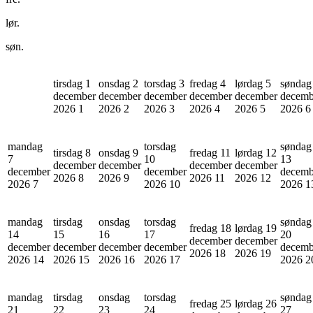
lør.
søn.
tirsdag 1
onsdag 2
torsdag 3
fredag 4
lørdag 5
søndag
december
december
december
december
december
decemb
2026
1
2026
2
2026
3
2026
4
2026
5
2026
6
mandag
torsdag
søndag
tirsdag 8
onsdag 9
fredag 11
lørdag 12
7
10
13
december
december
december
december
december
december
decemb
2026
8
2026
9
2026
11
2026
12
2026
7
2026
10
2026
1
mandag
tirsdag
onsdag
torsdag
søndag
fredag 18
lørdag 19
14
15
16
17
20
december
december
december
december
december
december
decemb
2026
18
2026
19
2026
14
2026
15
2026
16
2026
17
2026
2
mandag
tirsdag
onsdag
torsdag
søndag
fredag 25
lørdag 26
21
22
23
24
27