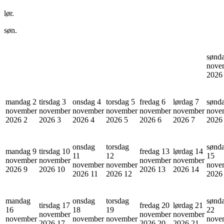
lør.
søn.
sønd
nove
202
mandag 2
tirsdag 3
onsdag 4
torsdag 5
fredag 6
lørdag 7
sønd
november
november
november
november
november
november
nove
2026
2
2026
3
2026
4
2026
5
2026
6
2026
7
202
onsdag
torsdag
sønd
mandag 9
tirsdag 10
fredag 13
lørdag 14
11
12
15
november
november
november
november
november
november
nove
2026
9
2026
10
2026
13
2026
14
2026
11
2026
12
202
mandag
onsdag
torsdag
sønd
tirsdag 17
fredag 20
lørdag 21
16
18
19
22
november
november
november
november
november
november
nove
2026
17
2026
20
2026
21