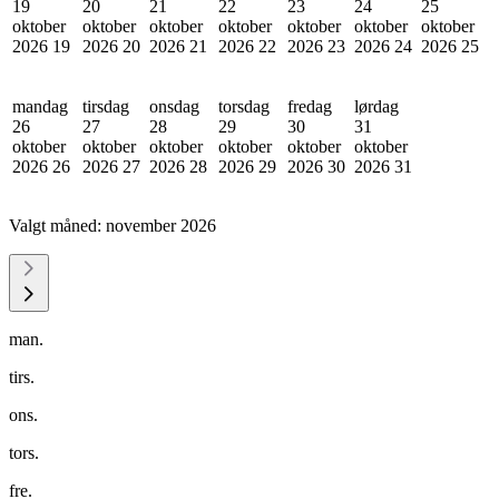
19
20
21
22
23
24
25
oktober
oktober
oktober
oktober
oktober
oktober
oktober
2026
19
2026
20
2026
21
2026
22
2026
23
2026
24
2026
25
mandag
tirsdag
onsdag
torsdag
fredag
lørdag
26
27
28
29
30
31
oktober
oktober
oktober
oktober
oktober
oktober
2026
26
2026
27
2026
28
2026
29
2026
30
2026
31
Valgt måned:
november 2026
man.
tirs.
ons.
tors.
fre.