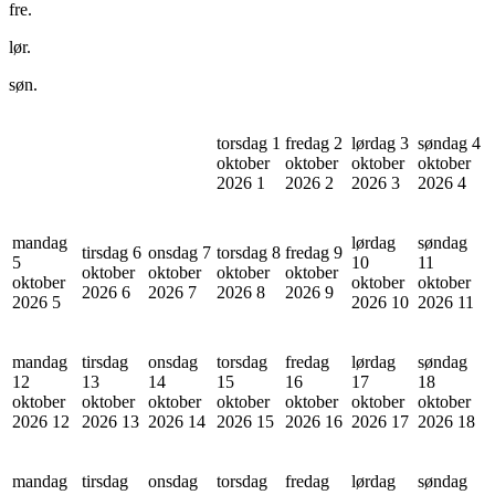
fre.
lør.
søn.
torsdag 1
fredag 2
lørdag 3
søndag 4
oktober
oktober
oktober
oktober
2026
1
2026
2
2026
3
2026
4
mandag
lørdag
søndag
tirsdag 6
onsdag 7
torsdag 8
fredag 9
5
10
11
oktober
oktober
oktober
oktober
oktober
oktober
oktober
2026
6
2026
7
2026
8
2026
9
2026
5
2026
10
2026
11
mandag
tirsdag
onsdag
torsdag
fredag
lørdag
søndag
12
13
14
15
16
17
18
oktober
oktober
oktober
oktober
oktober
oktober
oktober
2026
12
2026
13
2026
14
2026
15
2026
16
2026
17
2026
18
mandag
tirsdag
onsdag
torsdag
fredag
lørdag
søndag