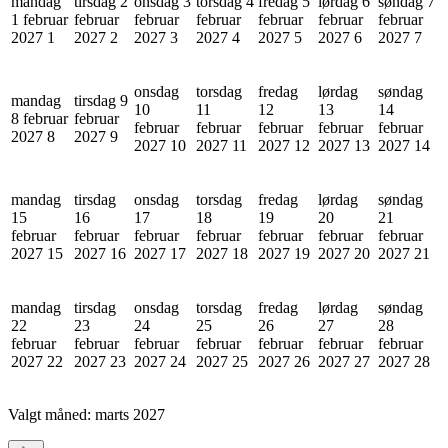
mandag
tirsdag 2
onsdag 3
torsdag 4
fredag 5
lørdag 6
søndag 7
1 februar
februar
februar
februar
februar
februar
februar
2027
1
2027
2
2027
3
2027
4
2027
5
2027
6
2027
7
onsdag
torsdag
fredag
lørdag
søndag
mandag
tirsdag 9
10
11
12
13
14
8 februar
februar
februar
februar
februar
februar
februar
2027
8
2027
9
2027
10
2027
11
2027
12
2027
13
2027
14
mandag
tirsdag
onsdag
torsdag
fredag
lørdag
søndag
15
16
17
18
19
20
21
februar
februar
februar
februar
februar
februar
februar
2027
15
2027
16
2027
17
2027
18
2027
19
2027
20
2027
21
mandag
tirsdag
onsdag
torsdag
fredag
lørdag
søndag
22
23
24
25
26
27
28
februar
februar
februar
februar
februar
februar
februar
2027
22
2027
23
2027
24
2027
25
2027
26
2027
27
2027
28
Valgt måned:
marts 2027