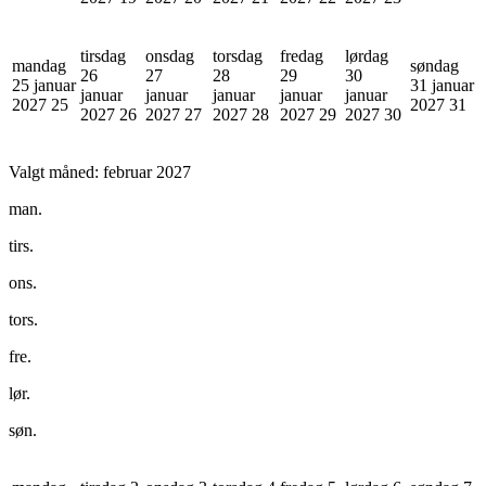
tirsdag
onsdag
torsdag
fredag
lørdag
mandag
søndag
26
27
28
29
30
25 januar
31 januar
januar
januar
januar
januar
januar
2027
25
2027
31
2027
26
2027
27
2027
28
2027
29
2027
30
Valgt måned:
februar 2027
man.
tirs.
ons.
tors.
fre.
lør.
søn.