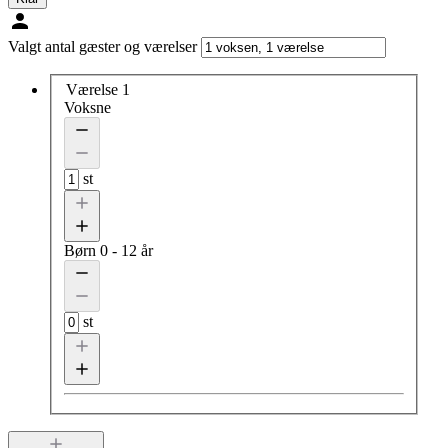
Valgt antal gæster og værelser
Værelse 1
Voksne
st
Børn
0 - 12 år
st