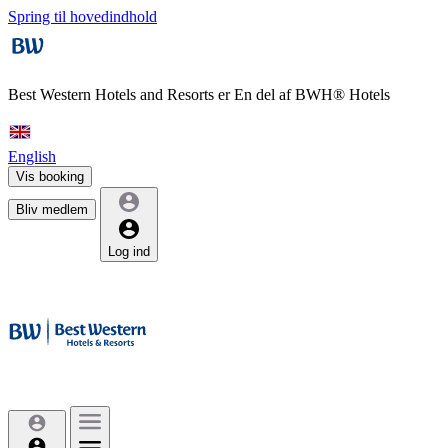
Spring til hovedindhold
Best Western Hotels and Resorts er
En del af BWH® Hotels
English
Vis booking
Bliv medlem
Log ind