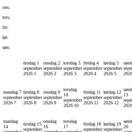
ons.
tors.
fre.
lør.
søn.
tirsdag 1
onsdag 2
torsdag 3
fredag 4
lørdag 5
sønd
september
september
september
september
september
sept
2026
1
2026
2
2026
3
2026
4
2026
5
202
torsdag
søn
mandag 7
tirsdag 8
onsdag 9
fredag 11
lørdag 12
10
13
september
september
september
september
september
september
sept
2026
7
2026
8
2026
9
2026
11
2026
12
2026
10
202
mandag
onsdag
torsdag
søn
tirsdag 15
fredag 18
lørdag 19
14
16
17
20
september
september
september
september
september
september
sept