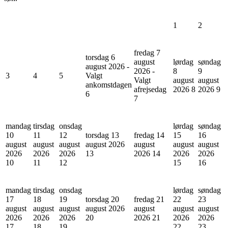
1
2
fredag 7
torsdag 6
august
lørdag
søndag
august 2026 -
2026 -
8
9
3
4
5
Valgt
Valgt
august
august
ankomstdagen
afrejsedag
2026
8
2026
9
6
7
mandag
tirsdag
onsdag
lørdag
søndag
10
11
12
torsdag 13
fredag 14
15
16
august
august
august
august 2026
august
august
august
2026
2026
2026
13
2026
14
2026
2026
10
11
12
15
16
mandag
tirsdag
onsdag
lørdag
søndag
17
18
19
torsdag 20
fredag 21
22
23
august
august
august
august 2026
august
august
august
2026
2026
2026
20
2026
21
2026
2026
17
18
19
22
23