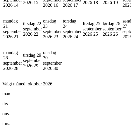
2026
15
2026
18
2026
19
2026
14
2026
16
2026
17
202
mandag
onsdag
torsdag
søn
tirsdag 22
fredag 25
lørdag 26
21
23
24
27
september
september
september
september
september
september
sept
2026
22
2026
25
2026
26
2026
21
2026
23
2026
24
202
mandag
onsdag
tirsdag 29
28
30
september
september
september
2026
29
2026
28
2026
30
Valgt måned:
oktober 2026
man.
tirs.
ons.
tors.