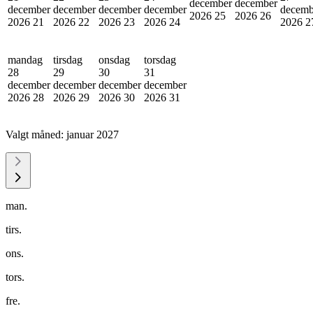
december
december
december
december
december
december
decemb
2026
25
2026
26
2026
21
2026
22
2026
23
2026
24
2026
2
mandag
tirsdag
onsdag
torsdag
28
29
30
31
december
december
december
december
2026
28
2026
29
2026
30
2026
31
Valgt måned:
januar 2027
man.
tirs.
ons.
tors.
fre.