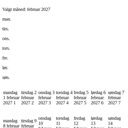
Valgt måned:
februar 2027
man.
tirs.
ons.
tors.
fre.
lør.
søn.
mandag
tirsdag 2
onsdag 3
torsdag 4
fredag 5
lørdag 6
søndag 7
1 februar
februar
februar
februar
februar
februar
februar
2027
1
2027
2
2027
3
2027
4
2027
5
2027
6
2027
7
onsdag
torsdag
fredag
lørdag
søndag
mandag
tirsdag 9
10
11
12
13
14
8 februar
februar