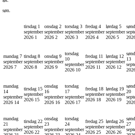
lør.
søn.
tirsdag 1
onsdag 2
torsdag 3
fredag 4
lørdag 5
sønd
september
september
september
september
september
sept
2026
1
2026
2
2026
3
2026
4
2026
5
202
torsdag
søn
mandag 7
tirsdag 8
onsdag 9
fredag 11
lørdag 12
10
13
september
september
september
september
september
september
sept
2026
7
2026
8
2026
9
2026
11
2026
12
2026
10
202
mandag
onsdag
torsdag
søn
tirsdag 15
fredag 18
lørdag 19
14
16
17
20
september
september
september
september
september
september
sept
2026
15
2026
18
2026
19
2026
14
2026
16
2026
17
202
mandag
onsdag
torsdag
søn
tirsdag 22
fredag 25
lørdag 26
21
23
24
27
september
september
september
september
september
september
sept
2026
22
2026
25
2026
26
2026
21
2026
23
2026
24
202