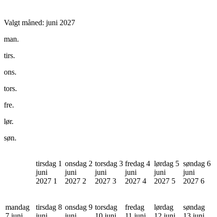
Valgt måned:
juni 2027
man.
tirs.
ons.
tors.
fre.
lør.
søn.
tirsdag 1
onsdag 2
torsdag 3
fredag 4
lørdag 5
søndag 6
juni
juni
juni
juni
juni
juni
2027
1
2027
2
2027
3
2027
4
2027
5
2027
6
mandag
tirsdag 8
onsdag 9
torsdag
fredag
lørdag
søndag
7 juni
juni
juni
10 juni
11 juni
12 juni
13 juni