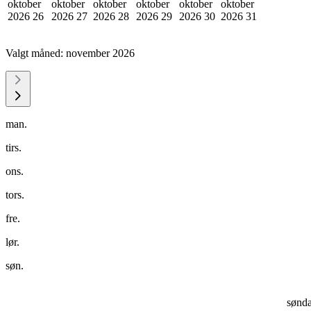
oktober
oktober
oktober
oktober
oktober
oktober
2026
26
2026
27
2026
28
2026
29
2026
30
2026
31
Valgt måned:
november 2026
man.
tirs.
ons.
tors.
fre.
lør.
søn.
sønd