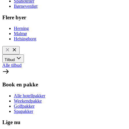
Spahoteller
Børnevenligt
Flere byer
Herning
Malmø
Helsingborg
Tilbud
Alle tilbud
Book en pakke
Alle hotellpakker
Weekendpakke
Golfpakker
Spapakker
Lige nu