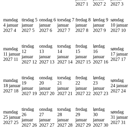
2027
1
2027
2
2027
3
mandag
tirsdag 5
onsdag 6
torsdag 7
fredag 8
lørdag 9
søndag
4 januar
januar
januar
januar
januar
januar
10 januar
2027
4
2027
5
2027
6
2027
7
2027
8
2027
9
2027
10
tirsdag
onsdag
torsdag
fredag
lørdag
mandag
søndag
12
13
14
15
16
11 januar
17 januar
januar
januar
januar
januar
januar
2027
11
2027
17
2027
12
2027
13
2027
14
2027
15
2027
16
tirsdag
onsdag
torsdag
fredag
lørdag
mandag
søndag
19
20
21
22
23
18 januar
24 januar
januar
januar
januar
januar
januar
2027
18
2027
24
2027
19
2027
20
2027
21
2027
22
2027
23
tirsdag
onsdag
torsdag
fredag
lørdag
mandag
søndag
26
27
28
29
30
25 januar
31 januar
januar
januar
januar
januar
januar
2027
25
2027
31
2027
26
2027
27
2027
28
2027
29
2027
30