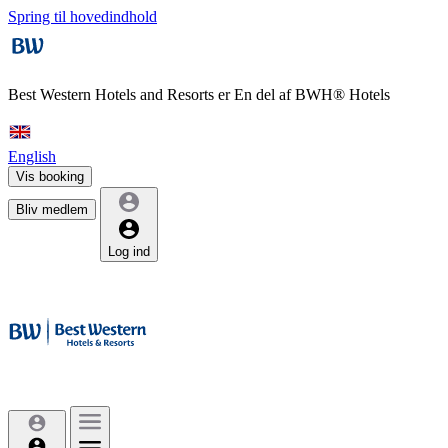
Spring til hovedindhold
Best Western Hotels and Resorts er
En del af BWH® Hotels
English
Vis booking
Bliv medlem
Log ind