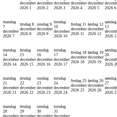
december
december
december
december
december
decemb
2026
1
2026
2
2026
3
2026
4
2026
5
2026
6
mandag
torsdag
søndag
tirsdag 8
onsdag 9
fredag 11
lørdag 12
7
10
13
december
december
december
december
december
december
decemb
2026
8
2026
9
2026
11
2026
12
2026
7
2026
10
2026
1
mandag
tirsdag
onsdag
torsdag
søndag
fredag 18
lørdag 19
14
15
16
17
20
december
december
december
december
december
december
decemb
2026
18
2026
19
2026
14
2026
15
2026
16
2026
17
2026
2
mandag
tirsdag
onsdag
torsdag
søndag
fredag 25
lørdag 26
21
22
23
24
27
december
december
december
december
december
december
decemb
2026
25
2026
26
2026
21
2026
22
2026
23
2026
24
2026
2
mandag
tirsdag
onsdag
torsdag
28
29
30
31
december
december
december
december