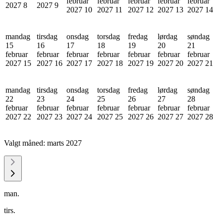
februar
februar
februar
februar
februar
2027
8
2027
9
2027
10
2027
11
2027
12
2027
13
2027
14
mandag
tirsdag
onsdag
torsdag
fredag
lørdag
søndag
15
16
17
18
19
20
21
februar
februar
februar
februar
februar
februar
februar
2027
15
2027
16
2027
17
2027
18
2027
19
2027
20
2027
21
mandag
tirsdag
onsdag
torsdag
fredag
lørdag
søndag
22
23
24
25
26
27
28
februar
februar
februar
februar
februar
februar
februar
2027
22
2027
23
2027
24
2027
25
2027
26
2027
27
2027
28
Valgt måned:
marts 2027
man.
tirs.