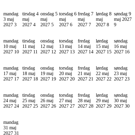
mandag
tirsdag 4
onsdag 5
torsdag 6
fredag 7
lørdag 8
søndag 9
3 maj
maj
maj
maj
maj
maj
maj 2027
2027
3
2027
4
2027
5
2027
6
2027
7
2027
8
9
mandag
tirsdag
onsdag
torsdag
fredag
lørdag
søndag
10 maj
11 maj
12 maj
13 maj
14 maj
15 maj
16 maj
2027
10
2027
11
2027
12
2027
13
2027
14
2027
15
2027
16
mandag
tirsdag
onsdag
torsdag
fredag
lørdag
søndag
17 maj
18 maj
19 maj
20 maj
21 maj
22 maj
23 maj
2027
17
2027
18
2027
19
2027
20
2027
21
2027
22
2027
23
mandag
tirsdag
onsdag
torsdag
fredag
lørdag
søndag
24 maj
25 maj
26 maj
27 maj
28 maj
29 maj
30 maj
2027
24
2027
25
2027
26
2027
27
2027
28
2027
29
2027
30
mandag
31 maj
2027
31