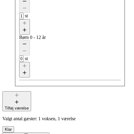
st
Børn
0 - 12 år
st
Tilføj værelse
Valgt antal gæster:
1 voksen, 1 værelse
Klar