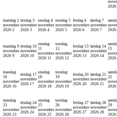
nove
202
mandag 2
tirsdag 3
onsdag 4
torsdag 5
fredag 6
lørdag 7
sønd
november
november
november
november
november
november
nove
2026
2
2026
3
2026
4
2026
5
2026
6
2026
7
202
onsdag
torsdag
sønd
mandag 9
tirsdag 10
fredag 13
lørdag 14
11
12
15
november
november
november
november
november
november
nove
2026
9
2026
10
2026
13
2026
14
2026
11
2026
12
202
mandag
onsdag
torsdag
sønd
tirsdag 17
fredag 20
lørdag 21
16
18
19
22
november
november
november
november
november
november
nove
2026
17
2026
20
2026
21
2026
16
2026
18
2026
19
202
mandag
onsdag
torsdag
sønd
tirsdag 24
fredag 27
lørdag 28
23
25
26
29
november
november
november
november
november
november
nove
2026
24
2026
27
2026
28
2026
23
2026
25
2026
26
202