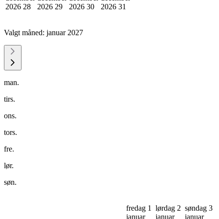
2026
28
2026
29
2026
30
2026
31
Valgt måned:
januar 2027
man.
tirs.
ons.
tors.
fre.
lør.
søn.
fredag 1
lørdag 2
søndag 3
januar
januar
januar