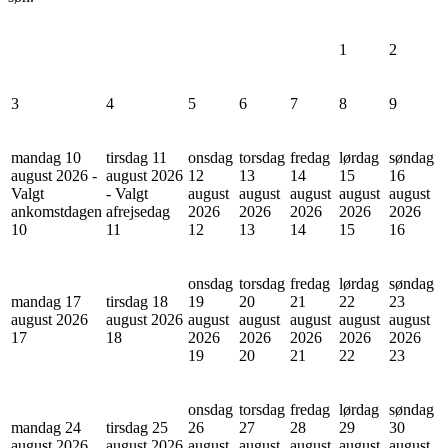
1
2
3
4
5
6
7
8
9
mandag 10
tirsdag 11
onsdag
torsdag
fredag
lørdag
søndag
august 2026 -
august 2026
12
13
14
15
16
Valgt
- Valgt
august
august
august
august
august
ankomstdagen
afrejsedag
2026
2026
2026
2026
2026
10
11
12
13
14
15
16
onsdag
torsdag
fredag
lørdag
søndag
mandag 17
tirsdag 18
19
20
21
22
23
august 2026
august 2026
august
august
august
august
august
17
18
2026
2026
2026
2026
2026
19
20
21
22
23
onsdag
torsdag
fredag
lørdag
søndag
mandag 24
tirsdag 25
26
27
28
29
30
august 2026
august 2026
august
august
august
august
august