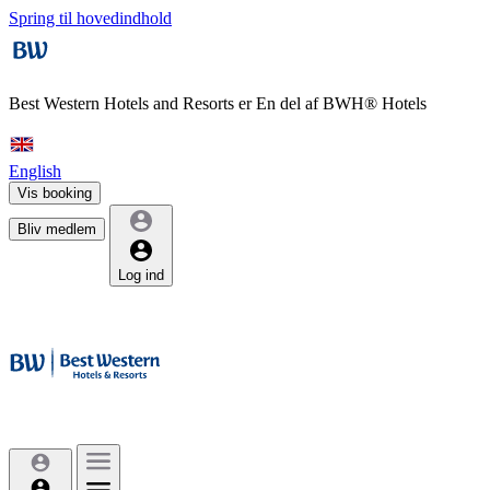
Spring til hovedindhold
Best Western Hotels and Resorts er
En del af BWH® Hotels
English
Vis booking
Bliv medlem
Log ind