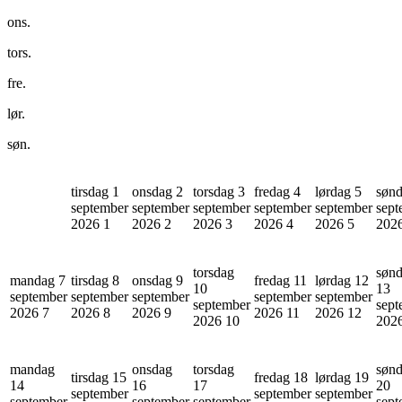
ons.
tors.
fre.
lør.
søn.
tirsdag 1
onsdag 2
torsdag 3
fredag 4
lørdag 5
sønd
september
september
september
september
september
sept
2026
1
2026
2
2026
3
2026
4
2026
5
202
torsdag
søn
mandag 7
tirsdag 8
onsdag 9
fredag 11
lørdag 12
10
13
september
september
september
september
september
september
sept
2026
7
2026
8
2026
9
2026
11
2026
12
2026
10
202
mandag
onsdag
torsdag
søn
tirsdag 15
fredag 18
lørdag 19
14
16
17
20
september
september
september
september
september
september
sept