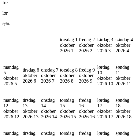
fre.
lør.
søn.
torsdag 1
fredag 2
lørdag 3
søndag 4
oktober
oktober
oktober
oktober
2026
1
2026
2
2026
3
2026
4
mandag
lørdag
søndag
tirsdag 6
onsdag 7
torsdag 8
fredag 9
5
10
11
oktober
oktober
oktober
oktober
oktober
oktober
oktober
2026
6
2026
7
2026
8
2026
9
2026
5
2026
10
2026
11
mandag
tirsdag
onsdag
torsdag
fredag
lørdag
søndag
12
13
14
15
16
17
18
oktober
oktober
oktober
oktober
oktober
oktober
oktober
2026
12
2026
13
2026
14
2026
15
2026
16
2026
17
2026
18
mandag
tirsdag
onsdag
torsdag
fredag
lørdag
søndag