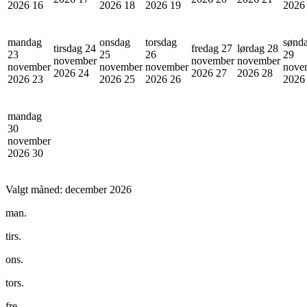
2026
16
2026
18
2026
19
202
mandag
onsdag
torsdag
sønd
tirsdag 24
fredag 27
lørdag 28
23
25
26
29
november
november
november
november
november
november
nove
2026
24
2026
27
2026
28
2026
23
2026
25
2026
26
202
mandag
30
november
2026
30
Valgt måned:
december 2026
man.
tirs.
ons.
tors.
fre.