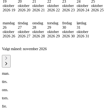
19
20
21
22
23
24
25
oktober
oktober
oktober
oktober
oktober
oktober
oktober
2026
19
2026
20
2026
21
2026
22
2026
23
2026
24
2026
25
mandag
tirsdag
onsdag
torsdag
fredag
lørdag
26
27
28
29
30
31
oktober
oktober
oktober
oktober
oktober
oktober
2026
26
2026
27
2026
28
2026
29
2026
30
2026
31
Valgt måned:
november 2026
man.
tirs.
ons.
tors.
fre.