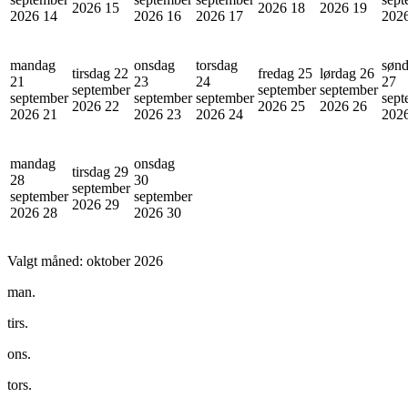
2026
15
2026
18
2026
19
2026
14
2026
16
2026
17
202
mandag
onsdag
torsdag
søn
tirsdag 22
fredag 25
lørdag 26
21
23
24
27
september
september
september
september
september
september
sept
2026
22
2026
25
2026
26
2026
21
2026
23
2026
24
202
mandag
onsdag
tirsdag 29
28
30
september
september
september
2026
29
2026
28
2026
30
Valgt måned:
oktober 2026
man.
tirs.
ons.
tors.