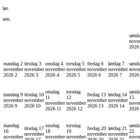
lør.
søn.
sønd
nove
202
mandag 2
tirsdag 3
onsdag 4
torsdag 5
fredag 6
lørdag 7
sønd
november
november
november
november
november
november
nove
2026
2
2026
3
2026
4
2026
5
2026
6
2026
7
202
onsdag
torsdag
sønd
mandag 9
tirsdag 10
fredag 13
lørdag 14
11
12
15
november
november
november
november
november
november
nove
2026
9
2026
10
2026
13
2026
14
2026
11
2026
12
202
mandag
onsdag
torsdag
sønd
tirsdag 17
fredag 20
lørdag 21
16
18
19
22
november
november
november
november
november
november
nove
2026
17
2026
20
2026
21