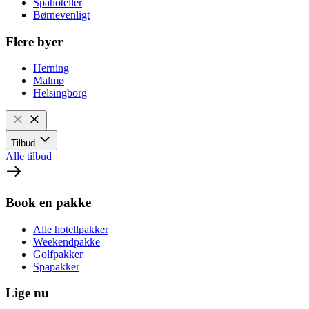
Spahoteller
Børnevenligt
Flere byer
Herning
Malmø
Helsingborg
Tilbud
Alle tilbud
Book en pakke
Alle hotellpakker
Weekendpakke
Golfpakker
Spapakker
Lige nu