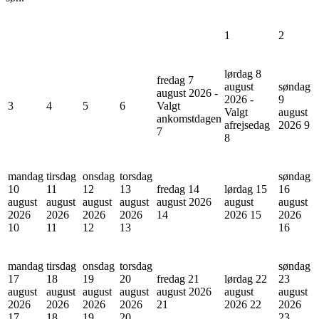
1
2
lørdag 8
fredag 7
august
søndag
august 2026 -
2026 -
9
3
4
5
6
Valgt
Valgt
august
ankomstdagen
afrejsedag
2026
9
7
8
mandag
tirsdag
onsdag
torsdag
søndag
10
11
12
13
fredag 14
lørdag 15
16
august
august
august
august
august 2026
august
august
2026
2026
2026
2026
14
2026
15
2026
10
11
12
13
16
mandag
tirsdag
onsdag
torsdag
søndag
17
18
19
20
fredag 21
lørdag 22
23
august
august
august
august
august 2026
august
august
2026
2026
2026
2026
21
2026
22
2026
17
18
19
20
23