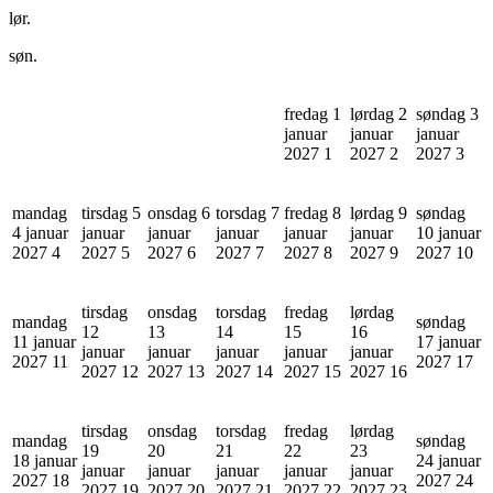
lør.
søn.
fredag 1
lørdag 2
søndag 3
januar
januar
januar
2027
1
2027
2
2027
3
mandag
tirsdag 5
onsdag 6
torsdag 7
fredag 8
lørdag 9
søndag
4 januar
januar
januar
januar
januar
januar
10 januar
2027
4
2027
5
2027
6
2027
7
2027
8
2027
9
2027
10
tirsdag
onsdag
torsdag
fredag
lørdag
mandag
søndag
12
13
14
15
16
11 januar
17 januar
januar
januar
januar
januar
januar
2027
11
2027
17
2027
12
2027
13
2027
14
2027
15
2027
16
tirsdag
onsdag
torsdag
fredag
lørdag
mandag
søndag
19
20
21
22
23
18 januar
24 januar
januar
januar
januar
januar
januar
2027
18
2027
24
2027
19
2027
20
2027
21
2027
22
2027
23