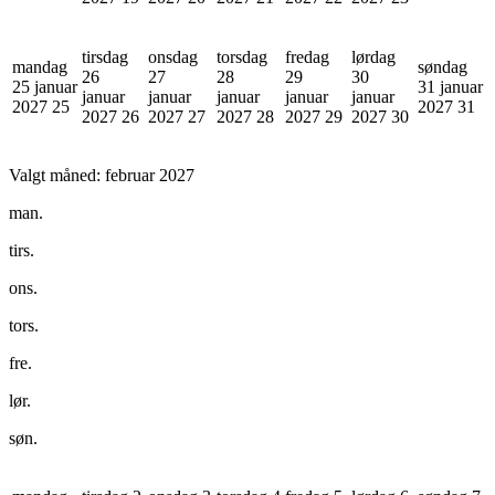
tirsdag
onsdag
torsdag
fredag
lørdag
mandag
søndag
26
27
28
29
30
25 januar
31 januar
januar
januar
januar
januar
januar
2027
25
2027
31
2027
26
2027
27
2027
28
2027
29
2027
30
Valgt måned:
februar 2027
man.
tirs.
ons.
tors.
fre.
lør.
søn.