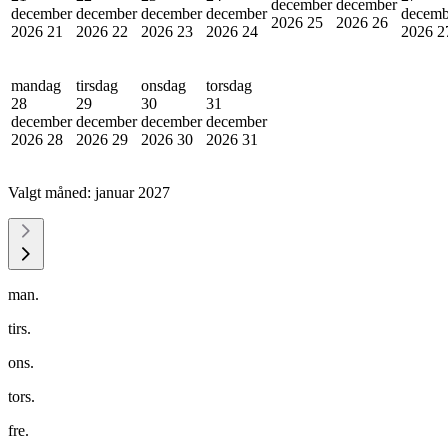
december
december
december
december
december
december
decemb
2026
25
2026
26
2026
21
2026
22
2026
23
2026
24
2026
2
mandag
tirsdag
onsdag
torsdag
28
29
30
31
december
december
december
december
2026
28
2026
29
2026
30
2026
31
Valgt måned:
januar 2027
man.
tirs.
ons.
tors.
fre.