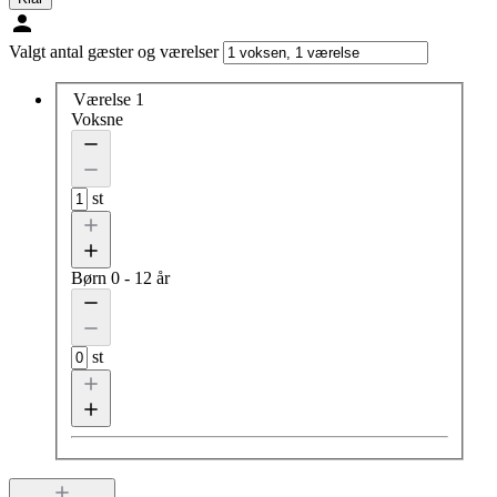
Valgt antal gæster og værelser
Værelse 1
Voksne
st
Børn
0 - 12 år
st