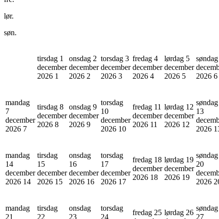
lør.
søn.
tirsdag 1
onsdag 2
torsdag 3
fredag 4
lørdag 5
søndag
december
december
december
december
december
decemb
2026
1
2026
2
2026
3
2026
4
2026
5
2026
6
mandag
torsdag
søndag
tirsdag 8
onsdag 9
fredag 11
lørdag 12
7
10
13
december
december
december
december
december
december
decemb
2026
8
2026
9
2026
11
2026
12
2026
7
2026
10
2026
1
mandag
tirsdag
onsdag
torsdag
søndag
fredag 18
lørdag 19
14
15
16
17
20
december
december
december
december
december
december
decemb
2026
18
2026
19
2026
14
2026
15
2026
16
2026
17
2026
2
mandag
tirsdag
onsdag
torsdag
søndag
fredag 25
lørdag 26
21
22
23
24
27