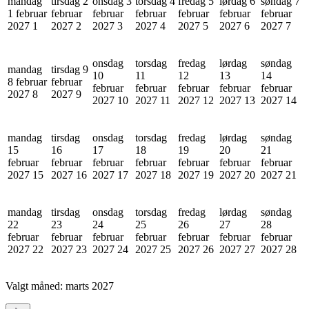
mandag
tirsdag 2
onsdag 3
torsdag 4
fredag 5
lørdag 6
søndag 7
1 februar
februar
februar
februar
februar
februar
februar
2027
1
2027
2
2027
3
2027
4
2027
5
2027
6
2027
7
onsdag
torsdag
fredag
lørdag
søndag
mandag
tirsdag 9
10
11
12
13
14
8 februar
februar
februar
februar
februar
februar
februar
2027
8
2027
9
2027
10
2027
11
2027
12
2027
13
2027
14
mandag
tirsdag
onsdag
torsdag
fredag
lørdag
søndag
15
16
17
18
19
20
21
februar
februar
februar
februar
februar
februar
februar
2027
15
2027
16
2027
17
2027
18
2027
19
2027
20
2027
21
mandag
tirsdag
onsdag
torsdag
fredag
lørdag
søndag
22
23
24
25
26
27
28
februar
februar
februar
februar
februar
februar
februar
2027
22
2027
23
2027
24
2027
25
2027
26
2027
27
2027
28
Valgt måned:
marts 2027